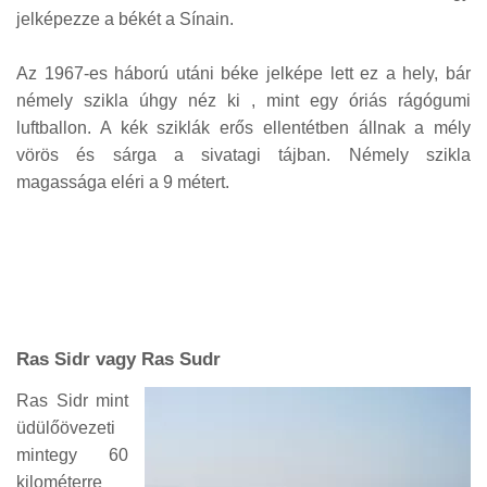
jelképezze a békét a Sínain.
Az 1967-es háború utáni béke jelképe lett ez a hely, bár
némely szikla úhgy néz ki , mint egy óriás rágógumi
luftballon. A kék sziklák erős ellentétben állnak a mély
vörös és sárga a sivatagi tájban. Némely szikla
magassága eléri a 9 métert.
Ras Sidr vagy Ras Sudr
Ras Sidr mint
üdülőövezeti
mintegy 60
kilométerre