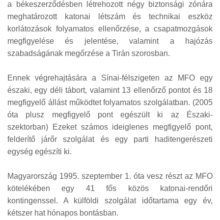
a békeszerződésben létrehozott négy biztonsági zónára
meghatározott katonai létszám és technikai eszköz
korlátozások folyamatos ellenőrzése, a csapatmozgások
megfigyelése és jelentése, valamint a hajózás
szabadságának megőrzése a Tirán szorosban.
Ennek végrehajtására a Sínai-félszigeten az MFO egy
északi, egy déli tábort, valamint 13 ellenőrző pontot és 18
megfigyelő állást működtet folyamatos szolgálatban. (2005
óta plusz megfigyelő pont egészült ki az Északi-
szektorban) Ezeket számos ideiglenes megfigyelő pont,
felderítő járőr szolgálat és egy parti haditengerészeti
egység egészíti ki.
Magyarország 1995. szeptember 1. óta vesz részt az MFO
kötelékében egy 41 fős közös katonai-rendőri
kontingenssel. A külföldi szolgálat időtartama egy év,
kétszer hat hónapos bontásban.