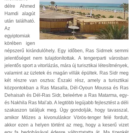
délre Ahmed
Hamdi alagút
után található.
Az
egyiptomiak
körében igen
népszerű kirándulóhely. Egy időben, Ras Sidrnek semmi
jelentőséget nem tulajdonítottak. A tengerparti városban
jelentős sport a vitorlázás, mára új turisztikai létesítmények,
valamint az üzletek és magán villák épültek. Ras Sidr meg
két részre van osztva: Északi rész, amely a turisztikai
központokban a Ras Masalla, Dél-Oyoun Moussa és Ras
Dehaisah és Dél-Ras Sidr, beleértve a Ras Matarma, egy-
és Nakhila Ras Mal'ab. A legtöbb legújabb fejlesztést a déli
szakaszon találjuk meg. Úgy gondolják, hogy tavasszal,
amikor Mózes a kivonuláskor Vörös-tenger felé fordult,
akkor ezen a helyen történt az meg, hogy a keserű vizet
egy fa bedobásával édesre változtatatta át. Ma tizenkét