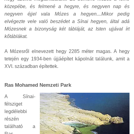
közepébe, és felmené a hegyre, és negyven nap és
negyven éjjel vala Mózes a hegyen....Mikor pedig
elvégezte vele való beszédet a Sínai hegyen, által adá
Mózesnek a bizonyság két tábláját, az Isten ujjával írt
kőtáblákat.
A Mózesről elnevezett hegy 2285 méter magas. A hegy
tetején egy 1934-ben újjáépítet kápolnát találunk, amit a
XVI. században építettek.
Ras Mohamed Nemzeti Park
A Sínai-
félsziget
legdélebbi
részén
található a
Ras