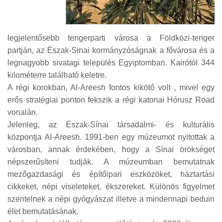
legjelentősebb tengerparti városa a Földközi-tenger
partján, az Észak-Sinai kormányzóságnak a fővárosa és a
legnagyobb sivatagi település Egyiptomban. Kairótól 344
kilométerre található keletre.
A régi korokban, Al-Areesh fontos kikötő volt , mivel egy
erős stratégiai ponton fekszik a régi katonai Hórusz Road
vonalán.
Jelenleg, az Észak-Sínai társadalmi- és kulturális
központja Al-Areesh. 1991-ben egy múzeumot nyitottak a
városban, annak érdekében, hogy a Sínai örökséget
népszerűsíteni tudják. A múzeumban bemutatnak
mezőgazdasági és építőipari eszközöket, háztartási
cikkeket, népi viseleteket, ékszereket. Különös figyelmet
szentelnek a népi gyógyászat illetve a mindennapi beduin
élet bemutatásának.