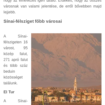
hogy az elnevezés igen találó. Érdekes, hogy az összes
városnak van valami jelentése, de erről bővebben majd
lejjebb.
Sínai-félsziget főbb városai
A Sínai-
félszigeten 16
várost, 95
közép falut,
271 apró falut
és több száz
beduin
közösséget
találunk.
El Tur
A Sínai-