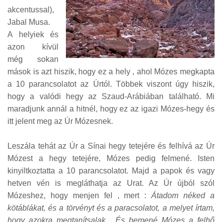
akcentussal),
Jabal Musa.
A helyiek és
azon kívül
még sokan
mások is azt hiszik, hogy ez a hely , ahol Mózes megkapta
a 10 parancsolatot az Úrtól. Többek viszont úgy hiszik,
hogy a valódi hegy az Szaud-Arábiában található. Mi
maradjunk annál a hitnél, hogy ez az igazi Mózes-hegy és
itt jelent meg az Úr Mózesnek.
Leszála tehát az Úr a Sínai hegy tetejére és felhívá az Úr
Mózest a hegy tetejére, Mózes pedig felmené. Isten
kinyiltkoztatta a 10 parancsolatot. Majd a papok és vagy
hetven vén is megláthatja az Urat. Az Úr újból szól
Mózeshez, hogy menjen fel , mert :
Átadom néked a
kötáblákat, és a törvényt és a paracsolatot, a melyet írtam,
hogy azokra megtanítsalak... És bemené Mózes a felhő