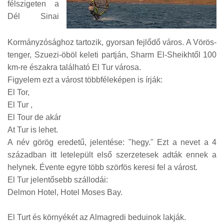
félszigeten a
Dél Sinai
Kormányzósághoz tartozik, gyorsan fejlődő város. A Vörös-
tenger, Szuezi-öböl keleti partján, Sharm El-Sheikhtől 100
km-re északra található El Tur városa.
Figyelem ezt a várost többféleképen is írják:
El Tor,
El Tur ,
El Tour de akár
At Tur is lehet.
A név görög eredetű, jelentése: "hegy." Ezt a nevet a 4
században itt letelepült első szerzetesek adták ennek a
helynek. Évente egyre több szörfös keresi fel a várost.
El Tur jelentősebb szállodái:
Delmon Hotel, Hotel Moses Bay.
El Turt és környékét az Almagredi beduinok lakják.