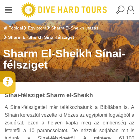
Főoldal
Egyiptom
Sharm El-Sheikh utazás
Sharm El-Sheikh Sínai-félsziget
Sharm El-Sheikh Sínai-
félsziget
Sínai-félsziget Sharm el-Sheikh
A Sínai-félszigettel már találkozhatunk a Bibliában is. A
Sínain keresztül vezette ki Mózes az egyiptomi fogságból a
zsidókat, ezen a helyen kapta meg az emberiség az
Istentől a 10 parancsolatot. De nézzük sorjában mit is
tudunk a Sínai-félszigetről. A mintegy 61.100