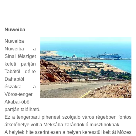
Nuweiba
Nuweiba
Nuweiba a
Sínai félsziget
keleti partján
Tabától délre
Dahabtól
északra a
Vörös-tenger
Akabai-öböl
partján található.
Ez a tengerparti pihenést szolgáló város régebben fontos
átkelőhelye volt a Mekkába zarándokló muszlinoknak..
A helyiek hite szerint ezen a helyen keresztül kelt át Mózes