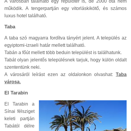
A városban található egy repülőtér is, de 2000 óta nem
működik. A tengerpartján egy vitorláskikötő, és számos
luxus hotel található.
Taba
A taba szó magyarra fordítva tányért jelent. A település az
egyiptomi-izraeli határ mellett található.
Tabán a főút mellett több beduin települést is találhatunk.
Tabát olyan jelentős településnek tarjuk, hogy külön oldalt
szententünk neki.
A városáról leírást ezen az oldalonkon olvashat:
Taba
városa.
El Tarabin
El Tarabin a
Sínai félsziget
keleti partján
Tabától délre