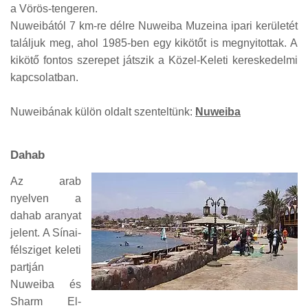
a Vörös-tengeren.
Nuweibától 7 km-re délre Nuweiba Muzeina ipari kerületét
találjuk meg, ahol 1985-ben egy kikötőt is megnyitottak. A
kikötő fontos szerepet játszik a Közel-Keleti kereskedelmi
kapcsolatban.
Nuweibának külön oldalt szenteltünk:
Nuweiba
Dahab
Az arab
nyelven a
dahab aranyat
jelent. A Sínai-
félsziget keleti
partján
Nuweiba és
Sharm El-