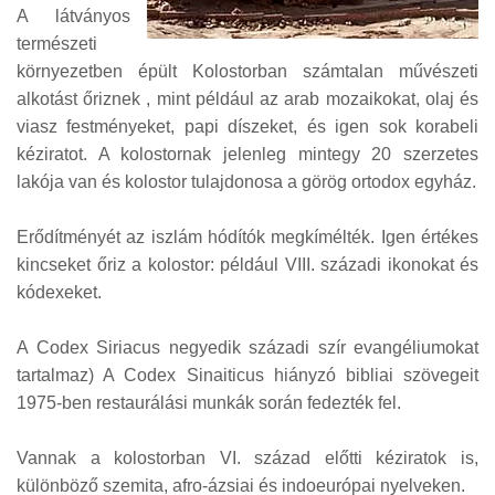
A látványos
természeti
környezetben épült Kolostorban számtalan művészeti
alkotást őriznek , mint például az arab mozaikokat, olaj és
viasz festményeket, papi díszeket, és igen sok korabeli
kéziratot. A kolostornak jelenleg mintegy 20 szerzetes
lakója van és kolostor tulajdonosa a görög ortodox egyház.
Erődítményét az iszlám hódítók megkímélték. Igen értékes
kincseket őriz a kolostor: például VIII. századi ikonokat és
kódexeket.
A Codex Siriacus negyedik századi szír evangéliumokat
tartalmaz) A Codex Sinaiticus hiányzó bibliai szövegeit
1975-ben restaurálási munkák során fedezték fel.
Vannak a kolostorban VI. század előtti kéziratok is,
különböző szemita, afro-ázsiai és indoeurópai nyelveken.