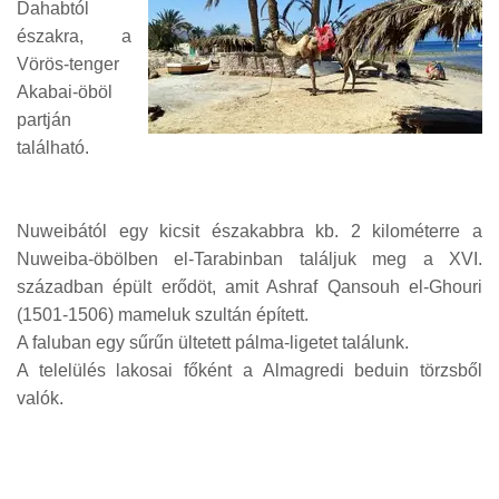
Dahabtól
északra, a
Vörös-tenger
Akabai-öböl
partján
található.
Nuweibától egy kicsit északabbra kb. 2 kilométerre a
Nuweiba-öbölben el-Tarabinban találjuk meg a XVI.
században épült erődöt, amit Ashraf Qansouh el-Ghouri
(1501-1506) mameluk szultán épített.
A faluban egy sűrűn ültetett pálma-ligetet találunk.
A telelülés lakosai főként a Almagredi beduin törzsből
valók.