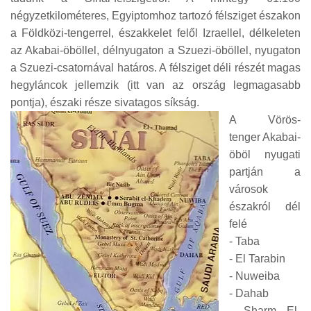
négyzetkilométeres, Egyiptomhoz tartozó félsziget északon
a Földközi-tengerrel, északkelet felől Izraellel, délkeleten
az Akabai-öböllel, délnyugaton a Szuezi-öböllel, nyugaton
a Szuezi-csatornával határos. A félsziget déli részét magas
hegyláncok jellemzik (itt van az ország legmagasabb
pontja), északi része sivatagos síkság.
A Vörös-
tenger Akabai-
öböl nyugati
partján a
városok
északról dél
felé
- Taba
- El Tarabin
- Nuweiba
- Dahab
- Sharm El-