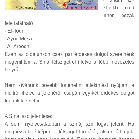
Sheikh, majd
innen észak
felé található
- El-Tour
- Ayun Musa
- Al-Areesh
Ezen az oldalunkon csak pár érdekes dolgot szeretnénk
megemlíteni a Sínai-félszigetről illetve a többi nevezetes
helyről.
Nem kívánunk bővebb történelmi áttekintést nyújtani a
múltról illetve a jelenéről csupán egy-két érdekes dolgot
fogunk kiemelni.
A Sinai szó jelentése:
A sémi nyelvcsaládban a szináj szó fogat jelent. Ha
megnézzük térképen a félsziget formáját, akkor láthatjuk,