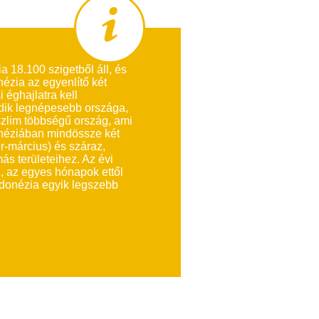
a 18.100 szigetből áll, és
nézia az egyenlítő két
i éghajlatra kell
dik legnépesebb országa,
lim többségű ország, ami
donéziában mindössze két
-március) és száraz,
s területeihez. Az évi
 az egyes hónapok ettől
Indonézia egyik legszebb