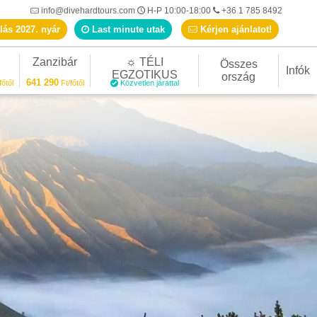
info@divehardtours.com
H-P 10:00-18:00
+36 1 785 8492
lás 2027. nyár
Last minute utak
Kérjen ajánlatot!
Zanzibár
☼ TÉLI
Összes
Infók
EGZOTIKUS
ország
641 290
főtől
Ft/főtől
Közvetlen járattal