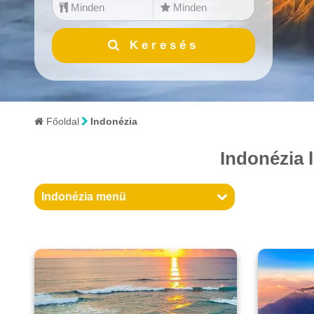
Minden
Minden
Bulgária
Keresés
Ciprus
Dánia
Főoldal
Indonézia
Dél-Afrikai Köztársaság
Indonézia 
Dél-Korea
Dominikai Köztársaság
Indonézia menü
Egyesült Arab Emírségek
Egyiptom
Észtország