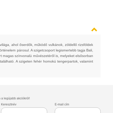
világa, ahol őserdők, működő vulkánok, zöldellő rizsföldek
rténelem párosul. A szigetcsoport legismertebb tagja Bali,
ert magas színvonalú művészetéről is, melyeket elsősorban
 található. A szigeten fehér homokú tengerpartok, valamint
n a legújabb akciókról!
Keresztnév
E-mail cím