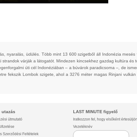
ás, nyaralás, üdülés. Több mint 13 600 szigetből áll Indonézia mesés 
 strandok várják a látogatót. Mindezen kincsekhez gazdag kultúra és tö
egenforgalmi úti cél Indonéziában – a búvárok paradicsoma –, de ism
eletre fekszik Lombok szigete, ahol a 3276 méter magas Rinjani vulkán
 utazás
LAST MINUTE figyelő
zési útmutató
Iratkozzon fel, hogy elsőként értesüljö
ifizetése
Vezetéknév
s Szerződési Feltételek