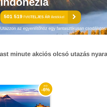
Indonézia
501 519
Ft/fő
TELJES ÁR
illetékkel
Utazzon az egyenlítőhöz egy fantasztikusan csodálatos 
last minute akciós olcsó utazás nyara
-6%