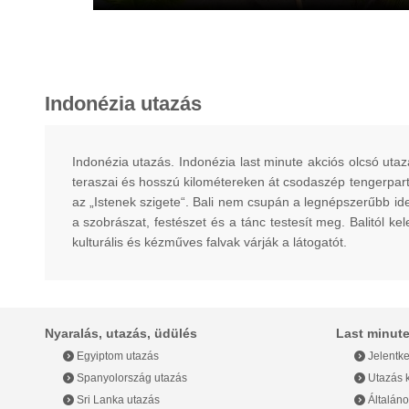
Mexikó
Montenegró
Indonézia utazás
Norvégia
Olaszország
Indonézia utazás. Indonézia last minute akciós olcsó utaz
teraszai és hosszú kilométereken át csodaszép tengerparti
Omán
az „Istenek szigete“. Bali nem csupán a legnépszerűbb id
a szobrászat, festészet és a tánc testesít meg. Balitól k
Panama
kulturális és kézműves falvak várják a látogatót.
Peru
Portugália
Nyaralás, utazás, üdülés
Last minute
Egyiptom utazás
Jelentke
Seychelle-szigetek
Spanyolország utazás
Utazás k
Sri Lanka utazás
Általáno
Spanyolország