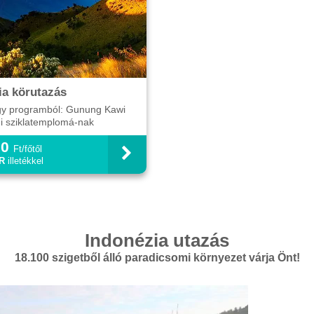
ia körutazás
gy programból: Gunung Kawi
di sziklatemplomá-nak
ése, mely a Pakerisan folyó
90
 található. A templomhoz
Ft/főtől
ény riz...
R
illetékkel
Indonézia utazás
18.100 szigetből álló paradicsomi környezet várja Önt!