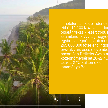
Hihetelen tűnik, de Indonézi
ebből 12.100 lakatlan. Indo
oldalán fekszik, ezért trópus
számítanunk. A világ negye
egyben a legnépesebb musz
265 000 000 főt jelent. In
évszak van: esős (november
hasonlóan Délkelet-Ázsia má
középhőmérséklet 26-27 °C,
csak 1-2 °C-kal térnek el. 
tartománya Bali.