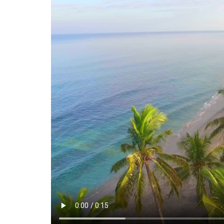
Kenya
Kína
Kolumbia
Madagaszkár
Malajzia
Maldív-szigetek
Málta
Marokkó
Mauritius