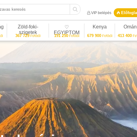
vas keresés
Előfogla
VIP belépés
ág
Zöld-foki-
Kenya
Omán
♡
szigetek
EGYIPTOM
367 729
191 250
679 900
413 400
ől
Ft/főtől
Ft/főtől
Ft/főtől
Ft/