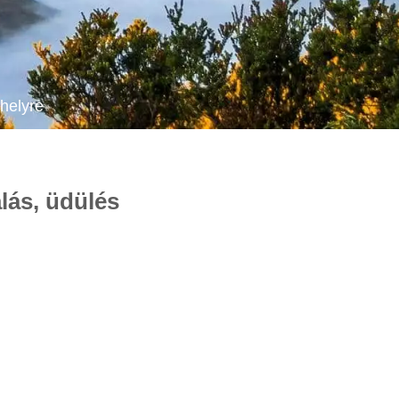
helyre
lás, üdülés