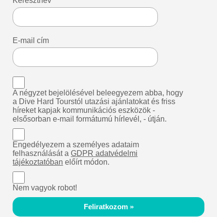
Keresztnév
E-mail cím
A négyzet bejelölésével beleegyezem abba, hogy
a Dive Hard Tourstól utazási ajánlatokat és friss
híreket kapjak kommunikációs eszközök -
elsősorban e-mail formátumú hírlevél, - útján.
Engedélyezem a személyes adataim
felhasználását a
GDPR adatvédelmi
tájékoztatóban
előírt módon.
Nem vagyok robot!
Feliratkozom »