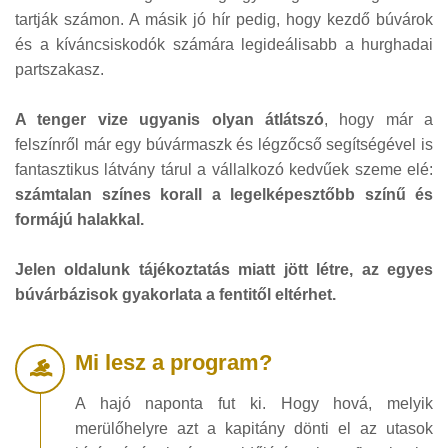
tartják számon. A másik jó hír pedig, hogy kezdő búvárok
és a kíváncsiskodók számára legideálisabb a hurghadai
partszakasz.
A tenger vize ugyanis olyan átlátszó
, hogy már a
felszínről már egy búvármaszk és légzőcső segítségével is
fantasztikus látvány tárul a vállalkozó kedvűek szeme elé:
számtalan színes korall a legelképesztőbb színű és
formájú halakkal.
Jelen oldalunk tájékoztatás miatt jött létre, az egyes
búvárbázisok gyakorlata a fentitől eltérhet.
Mi lesz a program?
A hajó naponta fut ki. Hogy hová, melyik
merülőhelyre azt a kapitány dönti el az utasok