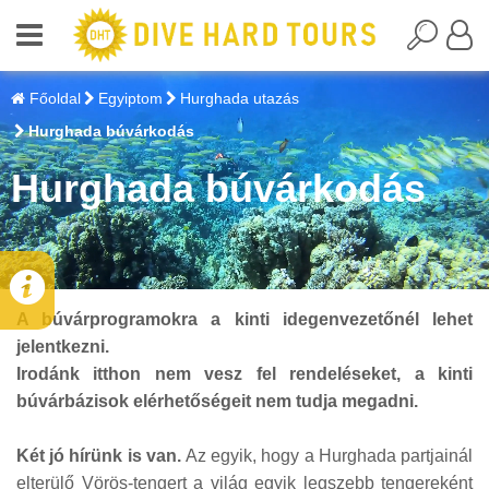
Főoldal
Egyiptom
Hurghada utazás
Hurghada búvárkodás
Hurghada búvárkodás
A búvárprogramokra a kinti idegenvezetőnél lehet
jelentkezni.
Irodánk itthon nem vesz fel rendeléseket, a kinti
búvárbázisok elérhetőségeit nem tudja megadni.
Két jó hírünk is van.
Az egyik, hogy a Hurghada partjainál
elterülő Vörös-tengert a világ egyik legszebb tengereként