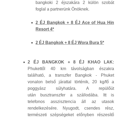
bangkoki 2 éjszakára 2 külön szobát
foglal a partnerünk Önöknek.
2 ÉJ Bangkok + 8 ÉJ Ace of Hua Hin
Resort 4*
2 ÉJ Bangkok + 8 ÉJ Wora Bura 5*
2 ÉJ BANGKOK + 8 ÉJ KHAO LAK:
Phukettől 40 km távolságban északra
található, a transzfer Bangkok - Phuket
vonalon belső járattal történik, 20 kg/fő a
poggyász súlyhatára. A repülőút
után busztranszfer a szállodába. Itt is
telefonos asszisztencia áll az utasok
rendelkezésére. Nyugodt, csendes rész,
természeti szépségeket előnyben részesítő