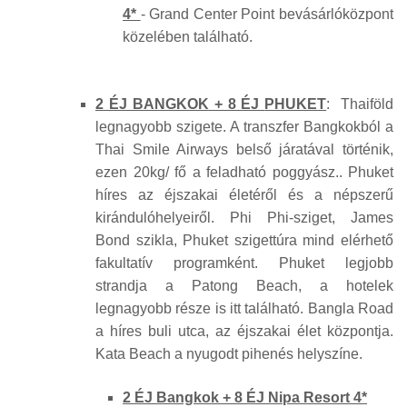
4*
- Grand Center Point bevásárlóközpont
közelében található.
2 ÉJ BANGKOK + 8 ÉJ
PHUKET
: Thaiföld
legnagyobb szigete. A transzfer Bangkokból a
Thai Smile Airways belső járatával történik,
ezen 20kg/ fő a feladható poggyász.. Phuket
híres az éjszakai életéről és a népszerű
kirándulóhelyeiről. Phi Phi-sziget, James
Bond szikla, Phuket szigettúra mind elérhető
fakultatív programként. Phuket legjobb
strandja a Patong Beach, a hotelek
legnagyobb része is itt található. Bangla Road
a híres buli utca, az éjszakai élet központja.
Kata Beach a nyugodt pihenés helyszíne.
2 ÉJ Bangkok + 8 ÉJ Nipa Resort 4*