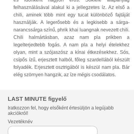
felhasználásával alakul ki a jellegzetes íz. Az első a
chili, aminek több mint egy tucat különböző fajtáját
használják. A legerősebb és a legkisebb a sárga-
narancssárga színű, phrik khai luangnak nevezett chili.
Chili halmártásban, azaz nam pla prikben a
legelterjedtebb fogás. A nam pla a helyi ételekhez
olyan, mint a szójaszósz a kínai étkezésekhez. Sós,
csípős ízű, erjesztett halból, főleg szardellából készült
folyadék. Erjesztett osztrigából is készül nam pla. Bár
elég szörnyen hangzik, az íze mégis csodálatos.
LAST MINUTE figyelő
Iratkozzon fel, hogy elsőként értesüljön a legújabb
akciókról!
Vezetéknév