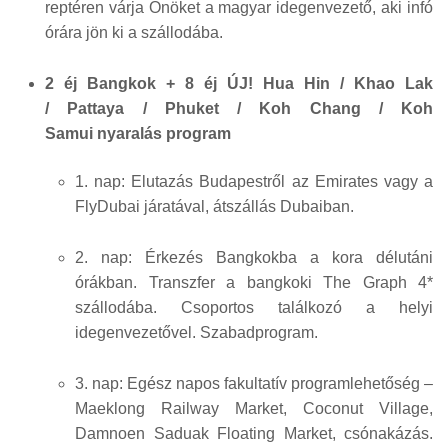
reptéren várja Önöket a magyar idegenvezető, aki infó
órára jön ki a szállodába.
2 éj Bangkok + 8 éj ÚJ! Hua Hin / Khao Lak
/ Pattaya / Phuket / Koh Chang / Koh
Samui nyaralás program
1. nap: Elutazás Budapestről az Emirates vagy a
FlyDubai járatával, átszállás Dubaiban.
2. nap: Érkezés Bangkokba a kora délutáni
órákban. Transzfer a bangkoki The Graph 4*
szállodába. Csoportos találkozó a helyi
idegenvezetővel. Szabadprogram.
3. nap: Egész napos fakultatív programlehetőség –
Maeklong Railway Market, Coconut Village,
Damnoen Saduak Floating Market, csónakázás.