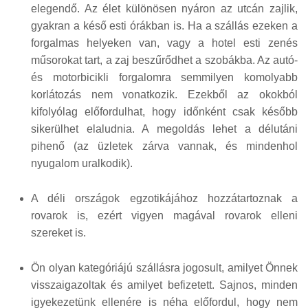
elegendő. Az élet különösen nyáron az utcán zajlik,
gyakran a késő esti órákban is. Ha a szállás ezeken a
forgalmas helyeken van, vagy a hotel esti zenés
műsorokat tart, a zaj beszűrődhet a szobákba. Az autó-
és motorbicikli forgalomra semmilyen komolyabb
korlátozás nem vonatkozik. Ezekből az okokból
kifolyólag előfordulhat, hogy időnként csak később
sikerülhet elaludnia. A megoldás lehet a délutáni
pihenő (az üzletek zárva vannak, és mindenhol
nyugalom uralkodik).
A déli országok egzotikájához hozzátartoznak a
rovarok is, ezért vigyen magával rovarok elleni
szereket is.
Ön olyan kategóriájú szállásra jogosult, amilyet Önnek
visszaigazoltak és amilyet befizetett. Sajnos, minden
igyekezetünk ellenére is néha előfordul, hogy nem