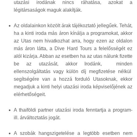
utazási irodának nincs ráhatása, azokat a
légitársaságok maguk alakítják.
Az oldalainkon közölt árak tájékoztató jellegűek. Tehát,
ha a kinti iroda más áron kínálja a programokat, akkor
az Utas nem hivatkozhat arra, hogy ezen az oldalon
más áron látta, a Dive Hard Tours a felelősségét ez
alól kizárja. Abban az esetben ha az utas nálunk fizette
be az utazását, akkor Irodánk, minden
ellenszolgáltatás vagy külön díj megfizetése nélkül
segítségére van a hozzá forduló Utasoknak, ekkor
megadjuk a kinti helyi utazási iroda képviselőjének az
elérhetőségeit.
A thaiföldi partner utazási iroda fenntartja a program-
ill. árváltoztatás jogát.
A szobák hangszigetelése a legtöbb esetben nem