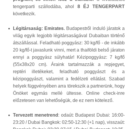
tengerparti szállodába, ahol
8 ÉJ TENGERPART
következik.
Légitársaság: Emirates.
Budapestről induló járatok a
világ egyik legjobb légitársaságával Dubaiban történő
átszállással. Feladható poggyász: 30 kg/fő - de inkább
20 kg/fő-t javaslunk vinni, mert a thaiföldi belső járaton
ennyi a poggyász súlyhatár! Kézipoggyász: 7 kg/fő
(55x38x20 cm). Áraink tartalmazzák a repjegyet,
reptéri illetékeket, feladható poggyászt és a
kézipoggyászt, valamint a fedélzeti ellátást. Szabad
helyek függvényében arra törekszik a partnerünk, hogy
Önöket egymás mellé ültesse. Online check-inre
előzetesen van lehetőségük, de ez nem kötelező.
Tervezett menetrend
: odaút: Budapest Dubai: 16:00-
23:20 / Dubai Bangkok: 02:50-12:30 (+1 nap), visszaút: