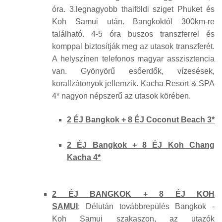
óra. 3.legnagyobb thaiföldi sziget Phuket és
Koh Samui után. Bangkoktól 300km-re
található. 4-5 óra buszos transzferrel és
komppal biztosítják meg az utasok transzferét.
A helyszínen telefonos magyar asszisztencia
van. Gyönyörű esőerdők, vízesések,
korallzátonyok jellemzik. Kacha Resort & SPA
4* nagyon népszerű az utasok körében.
2 ÉJ Bangkok + 8 ÉJ Coconut Beach 3*
2 ÉJ Bangkok + 8 ÉJ Koh Chang
Kacha 4*
2 ÉJ BANGKOK + 8 ÉJ
KOH
SAMUI
: Délután továbbrepülés Bangkok -
Koh Samui szakaszon, az utazók