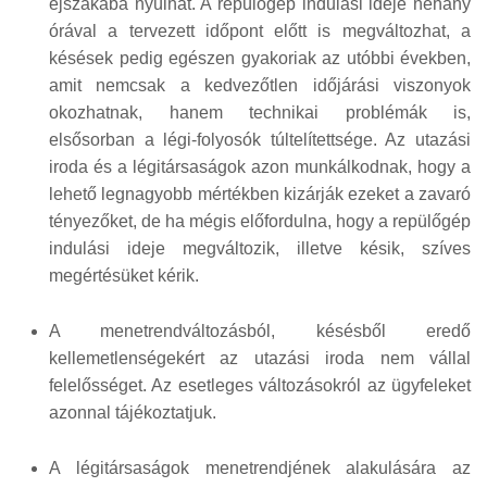
éjszakába nyúlhat. A repülőgép indulási ideje néhány
órával a tervezett időpont előtt is megváltozhat, a
késések pedig egészen gyakoriak az utóbbi években,
amit nemcsak a kedvezőtlen időjárási viszonyok
okozhatnak, hanem technikai problémák is,
elsősorban a légi-folyosók túltelítettsége. Az utazási
iroda és a légitársaságok azon munkálkodnak, hogy a
lehető legnagyobb mértékben kizárják ezeket a zavaró
tényezőket, de ha mégis előfordulna, hogy a repülőgép
indulási ideje megváltozik, illetve késik, szíves
megértésüket kérik.
A menetrendváltozásból, késésből eredő
kellemetlenségekért az utazási iroda nem vállal
felelősséget. Az esetleges változásokról az ügyfeleket
azonnal tájékoztatjuk.
A légitársaságok menetrendjének alakulására az