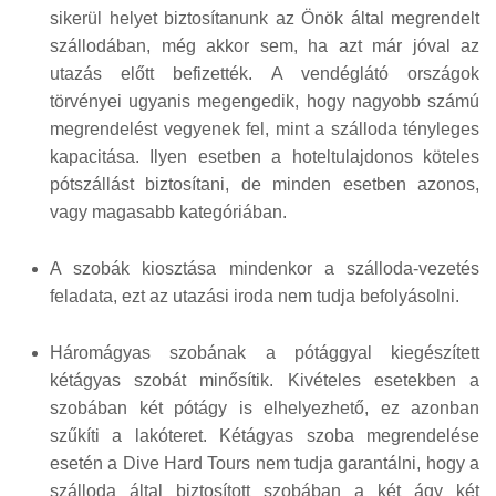
sikerül helyet biztosítanunk az Önök által megrendelt
szállodában, még akkor sem, ha azt már jóval az
utazás előtt befizették. A vendéglátó országok
törvényei ugyanis megengedik, hogy nagyobb számú
megrendelést vegyenek fel, mint a szálloda tényleges
kapacitása. Ilyen esetben a hoteltulajdonos köteles
pótszállást biztosítani, de minden esetben azonos,
vagy magasabb kategóriában.
A szobák kiosztása mindenkor a szálloda-vezetés
feladata, ezt az utazási iroda nem tudja befolyásolni.
Háromágyas szobának a pótággyal kiegészített
kétágyas szobát minősítik. Kivételes esetekben a
szobában két pótágy is elhelyezhető, ez azonban
szűkíti a lakóteret. Kétágyas szoba megrendelése
esetén a Dive Hard Tours nem tudja garantálni, hogy a
szálloda által biztosított szobában a két ágy két