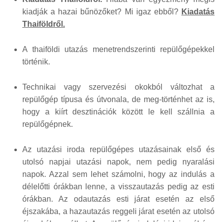
kiadják a hazai bűnözőket? Mi igaz ebből?
Kiadatás
Thaiföldről.
A thaiföldi utazás menetrendszerinti repülőgépekkel
történik.
Technikai vagy szervezési okokból változhat a
repülőgép típusa és útvonala, de meg-történhet az is,
hogy a kiírt desztinációk között le kell szállnia a
repülőgépnek.
Az utazási iroda repülőgépes utazásainak első és
utolsó napjai utazási napok, nem pedig nyaralási
napok. Azzal sem lehet számolni, hogy az indulás a
délelőtti órákban lenne, a visszautazás pedig az esti
órákban. Az odautazás esti járat esetén az első
éjszakába, a hazautazás reggeli járat esetén az utolsó