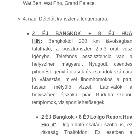
Wat Ben, Wat Pho, Grand Palace.
4. nap: Délelőtt transzfer a tengerpartra.
2 ÉJ BANGKOK + 8 ÉJ HUA
HIN
:
Bangkoktól 200 km távolságban
található, a busztranszfer 2,5-3 órát vesz
igénybe. Telefonos asszisztencia van a
helyszínen magyarul. Nyugodt, csendes
pihenést igénylő utasok és családok számára
jó választás, mivel finomhomokos a part,
lassan mélyülő vízzel. Látnivalók a
helyszínen: éjszakai piac, Buddha szobor,
templomok, vízisport lehetőségek.
2 ÉJ Bangkok + 8 ÉJ Loligo Resort Hua
Hin 4*
- foglalható családi szoba is, ez
ritkaság Thaiföldön! Ez esetben a