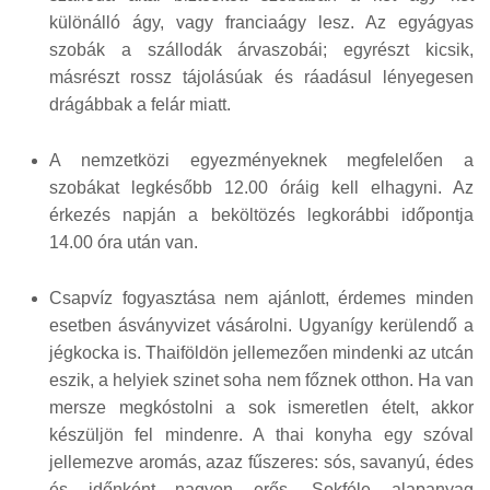
különálló ágy, vagy franciaágy lesz. Az egyágyas
szobák a szállodák árvaszobái; egyrészt kicsik,
másrészt rossz tájolásúak és ráadásul lényegesen
drágábbak a felár miatt.
A nemzetközi egyezményeknek megfelelően a
szobákat legkésőbb 12.00 óráig kell elhagyni. Az
érkezés napján a beköltözés legkorábbi időpontja
14.00 óra után van.
Csapvíz fogyasztása nem ajánlott, érdemes minden
esetben ásványvizet vásárolni. Ugyanígy kerülendő a
jégkocka is. Thaiföldön jellemezően mindenki az utcán
eszik, a helyiek szinet soha nem főznek otthon. Ha van
mersze megkóstolni a sok ismeretlen ételt, akkor
készüljön fel mindenre. A thai konyha egy szóval
jellemezve aromás, azaz fűszeres: sós, savanyú, édes
és időnként nagyon erős. Sokféle alapanyag