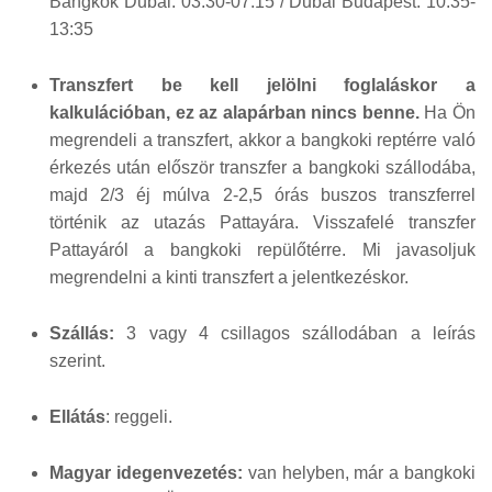
Bangkok Dubai: 03:30-07:15 / Dubai Budapest: 10:35-
13:35
Transzfert be kell jelölni foglaláskor a
kalkulációban, ez az alapárban nincs benne.
Ha Ön
megrendeli a transzfert, akkor a bangkoki reptérre való
érkezés után először transzfer a bangkoki szállodába,
majd 2/3 éj múlva 2-2,5 órás buszos transzferrel
történik az utazás Pattayára. Visszafelé transzfer
Pattayáról a bangkoki repülőtérre. Mi javasoljuk
megrendelni a kinti transzfert a jelentkezéskor.
Szállás:
3 vagy 4 csillagos szállodában a leírás
szerint.
Ellátás
: reggeli.
Magyar idegenvezetés:
van helyben, már a bangkoki