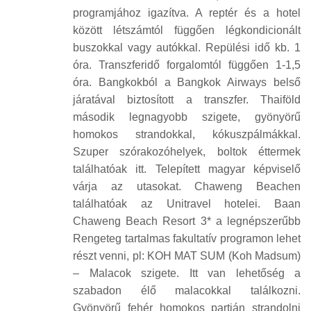
programjához igazítva. A reptér és a hotel
között létszámtól függően légkondicionált
buszokkal vagy autókkal. Repülési idő kb. 1
óra. Transzferidő forgalomtól függően 1-1,5
óra. Bangkokból a Bangkok Airways belső
járatával biztosított a transzfer. Thaiföld
második legnagyobb szigete, gyönyörű
homokos strandokkal, kókuszpálmákkal.
Szuper szórakozóhelyek, boltok éttermek
találhatóak itt. Telepített magyar képviselő
várja az utasokat. Chaweng Beachen
találhatóak az Unitravel hotelei. Baan
Chaweng Beach Resort 3* a legnépszerűbb
Rengeteg tartalmas fakultatív programon lehet
részt venni, pl: KOH MAT SUM (Koh Madsum)
– Malacok szigete. Itt van lehetőség a
szabadon élő malacokkal találkozni.
Gyönyörű fehér homokos partján strandolni