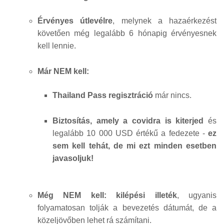
Érvényes útlevélre
, melynek a hazaérkezést
követően még legalább 6 hónapig érvényesnek
kell lennie.
Már NEM kell:
Thailand Pass regisztráció
már nincs.
Biztosítás, amely a covidra is kiterjed
és
legalább 10 000 USD értékű a fedezete -
ez
sem kell tehát, de mi ezt minden esetben
javasoljuk!
Még NEM kell: kilépési illeték
, ugyanis
folyamatosan tolják a bevezetés dátumát, de a
közeljövőben lehet rá számítani.