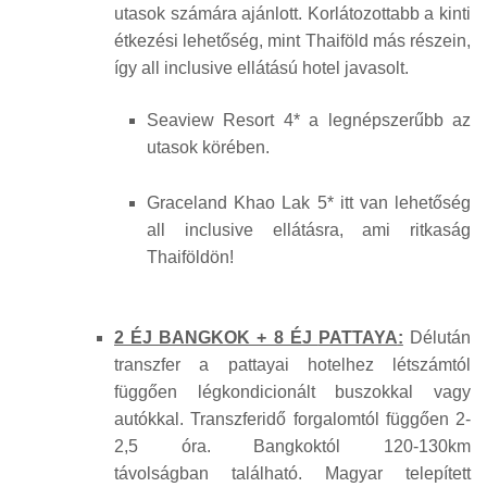
utasok számára ajánlott. Korlátozottabb a kinti
étkezési lehetőség, mint Thaiföld más részein,
így all inclusive ellátású hotel javasolt.
Seaview Resort 4* a legnépszerűbb az
utasok körében.
Graceland Khao Lak 5* itt van lehetőség
all inclusive ellátásra, ami ritkaság
Thaiföldön!
2 ÉJ BANGKOK + 8 ÉJ
PATTAYA
:
Délután
transzfer a pattayai hotelhez létszámtól
függően légkondicionált buszokkal vagy
autókkal. Transzferidő forgalomtól függően 2-
2,5 óra. Bangkoktól 120-130km
távolságban található. Magyar telepített