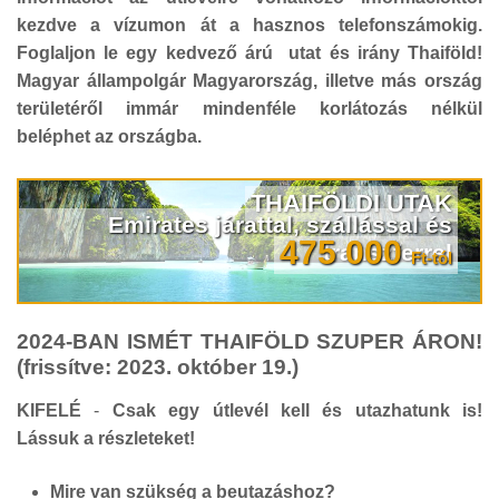
kezdve a vízumon át a hasznos telefonszámokig.
Foglaljon le egy kedvező árú utat és irány Thaiföld!
Magyar állampolgár Magyarország, illetve más ország
területéről immár mindenféle korlátozás nélkül
beléphet az országba.
THAIFÖLDI UTAK
Emirates járattal, szállással és
475 000
transzferrel
Ft-tól
2024-BAN ISMÉT THAIFÖLD SZUPER ÁRON!
(frissítve: 2023. október 19.)
KIFELÉ
-
Csak egy útlevél kell és utazhatunk is!
Lássuk a részleteket!
Mire van szükség a beutazáshoz?