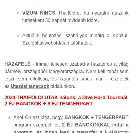
VÍZUM NINCS
Thaiföldre, ha nyaralni utazunk
turistaként 30 napnál rövidebb időre.
Aktuális beutazási szabályok mindig a Konzuli
Szolgáltat weboldalán találhatók.
HAZAFELÉ
- Immár teljesen szabad a hazatérés a világ
bármely országából Magyarországra. Nem kell tehát sem
teszt, sem oltottság, és karantén sincs már - részletek
az
Utazási tanácsok
oldalunkon.
2024 THAIFÖLDI UTAK nálunk, a Dive Hard Toursnál
2 ÉJ BANGKOK + 8 ÉJ TENGERPART
Ahol Ön azt látja, hogy
BANGKOK + TENGERPART
program szerepel, ott
2 ÉJ BANGKOKKAL indul a
program, és innen lesz a transzfer
a kiválasztott