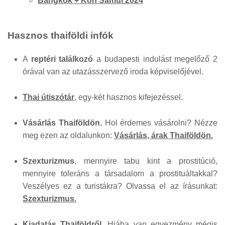
Bangkok + Koh Samui 2024
Hasznos thaiföldi infók
A
reptéri találkozó
a budapesti indulást megelőző 2
órával van az utazásszervező iroda képviselőjével.
Thai útiszótár
, egy-két hasznos kifejezéssel.
Vásárlás Thaiföldön
, Hol érdemes vásárolni? Nézze
meg ezen az oldalunkon:
Vásárlás, árak Thaiföldön.
Szexturizmus
, mennyire tabu kint a prostitúció,
mennyire toleráns a társadalom a prostituáltakkal?
Veszélyes ez a turistákra? Olvassa el az írásunkat:
Szexturizmus.
Kiadatás Thaiföldről.
Hiába van egyezmény mégis