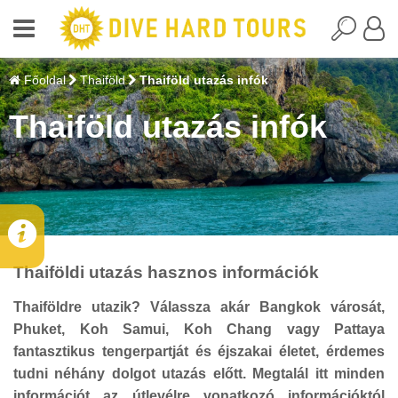
Főoldal
Thaiföld
Thaiföld utazás infók
Thaiföld utazás infók
Thaiföldi utazás hasznos információk
Thaiföldre utazik? Válassza akár Bangkok városát,
Phuket, Koh Samui, Koh Chang vagy Pattaya
fantasztikus tengerpartját és éjszakai életet, érdemes
tudni néhány dolgot utazás előtt. Megtalál itt minden
információt az útlevélre vonatkozó információktól