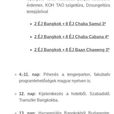
érdemes. KOH TAO szigettúra, Dzsungeltúra
terepjáróval
2 ÉJ Bangkok + 8 ÉJ Chaba Samui 3*
2 ÉJ Bangkok + 8 ÉJ Chaba Cabana 4*
2 ÉJ Bangkok + 8 ÉJ Baan Chaweng 3*
4.-11. nap
: Pihenés a tengerparton, fakultatív
programlehetőségek magyar nyelven is.
12. nap
: Kijelentkezés a hotelből. Szabadidő.
Transzfer Bangkokba.
13. nap
: Hazarepülés Bangkokból Budapestre,