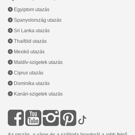
Egyiptom utazás
Spanyolország utazás
Sri Lanka utazás
Thaiföld utazás
Mexikó utazás
Maldív-szigetek utazás
Ciprus utazás
Dominika utazás
Kanári-szigetek utazás
Az ország, a város és a szálloda boxoknál a jobb felső