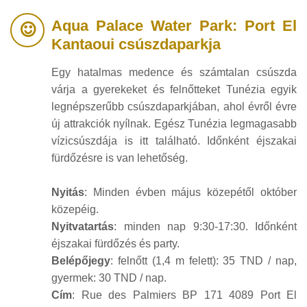
Aqua Palace Water Park: Port El
Kantaoui csúszdaparkja
Egy hatalmas medence és számtalan csúszda
várja a gyerekeket és felnőtteket Tunézia egyik
legnépszerűbb csúszdaparkjában, ahol évről évre
új attrakciók nyílnak. Egész Tunézia legmagasabb
vízicsúszdája is itt található. Időnként éjszakai
fürdőzésre is van lehetőség.
Nyitás
: Minden évben május közepétől október
közepéig.
Nyitvatartás
: minden nap 9:30-17:30. Időnként
éjszakai fürdőzés és party.
Belépőjegy
: felnőtt (1,4 m felett): 35 TND / nap,
gyermek: 30 TND / nap.
Cím
: Rue des Palmiers BP 171 4089 Port El