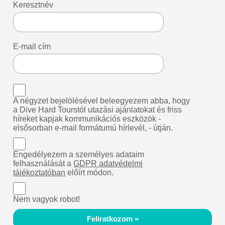
Keresztnév
E-mail cím
A négyzet bejelölésével beleegyezem abba, hogy
a Dive Hard Tourstól utazási ajánlatokat és friss
híreket kapjak kommunikációs eszközök -
elsősorban e-mail formátumú hírlevél, - útján.
Engedélyezem a személyes adataim
felhasználását a
GDPR adatvédelmi
tájékoztatóban
előírt módon.
Nem vagyok robot!
Feliratkozom »