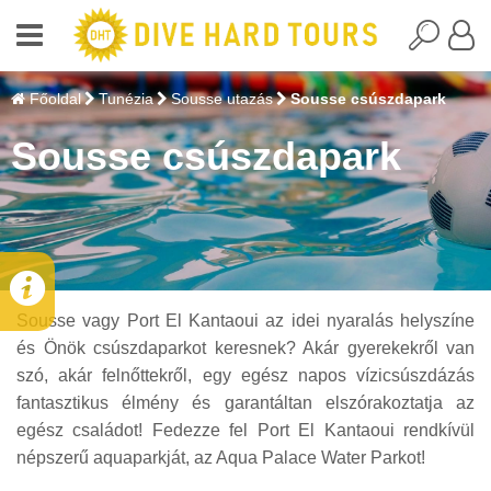
Főoldal
Tunézia
Sousse utazás
Sousse csúszdapark
Sousse csúszdapark
Sousse vagy Port El Kantaoui az idei nyaralás helyszíne
és Önök csúszdaparkot keresnek? Akár gyerekekről van
szó, akár felnőttekről, egy egész napos vízicsúszdázás
fantasztikus élmény és garantáltan elszórakoztatja az
egész családot! Fedezze fel Port El Kantaoui rendkívül
népszerű aquaparkját, az Aqua Palace Water Parkot!