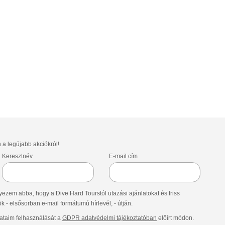
»
n a legújabb akciókról!
Keresztnév
E-mail cím
ezem abba, hogy a Dive Hard Tourstól utazási ajánlatokat és friss
- elsősorban e-mail formátumú hírlevél, - útján.
taim felhasználását a
GDPR adatvédelmi tájékoztatóban
előírt módon.