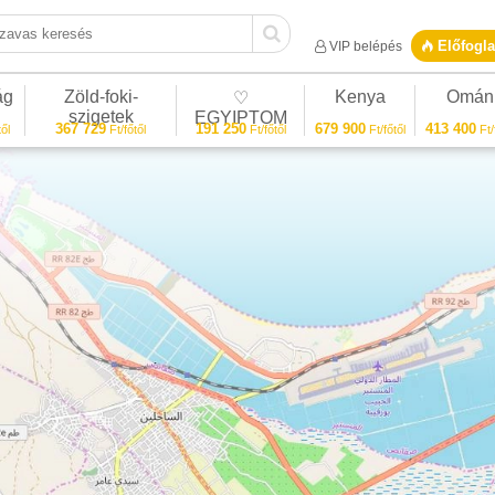
vas keresés
Előfogla
VIP belépés
ág
Zöld-foki-
Kenya
Omán
♡
szigetek
EGYIPTOM
367 729
191 250
679 900
413 400
ől
Ft/főtől
Ft/főtől
Ft/főtől
Ft/