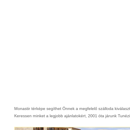
Franciaország
Görögország
Grúzia
India
Indonézia
Írország
Izland
Japán
Monastir térképe segíthet Önnek a megfelelő szálloda kiválaszt
Jordánia
Keressen minket a legjobb ajánlatokért, 2001 óta járunk Tunézi
Kanada