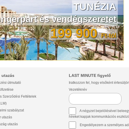
TUNÉZIA
gerpart és vendégszeretet
199 900
Ft-tól
 utazás
LAST MINUTE figyelő
zési útmutató
Iratkozzon fel, hogy elsőként értesüljö
ifizetése
Vezetéknév
s Szerződési Feltételek
(LLM)
lmi szabályzat
A négyzet bejelölésével beleegy
híreket kapjak kommunikációs eszközök 
 utazás
szág utazás
Engedélyezem a személyes ada