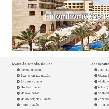
Kenya
Finomhomokos ten
Kína
Kolumbia
Madagaszkár
Malajzia
Nyaralás, utazás, üdülés
Last minute
Maldív-szigetek
Egyiptom utazás
Jelentke
Spanyolország utazás
Utazás k
Málta
Sri Lanka utazás
Általáno
Thaiföld utazás
AI Info 
Marokkó
Mexikó utazás
Adatvéde
Maldív-szigetek utazás
Zanzibár
Mauritius
Ciprus utazás
Törökor