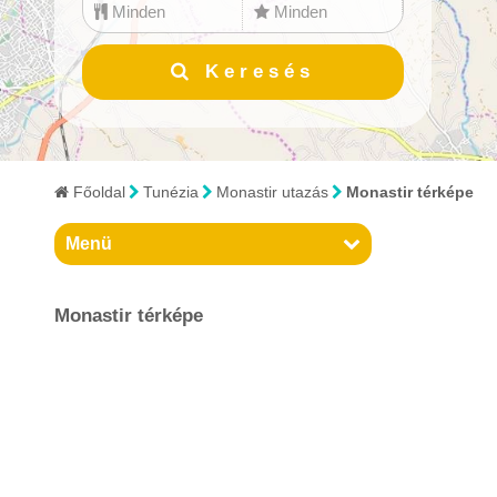
Minden
Minden
Bulgária
Keresés
Ciprus
Dánia
Főoldal
Tunézia
Monastir utazás
Monastir térképe
Dél-Afrikai Köztársaság
Menü
Dél-Korea
Dominikai Köztársaság
Monastir térképe
Egyesült Arab Emírségek
Egyiptom
Észtország