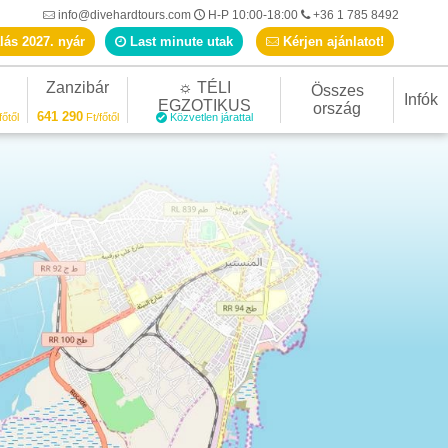
info@divehardtours.com
H-P 10:00-18:00
+36 1 785 8492
lás 2027. nyár
Last minute utak
Kérjen ajánlatot!
Zanzibár
☼ TÉLI
Összes
Infók
EGZOTIKUS
ország
641 290
főtől
Ft/főtől
Közvetlen járattal