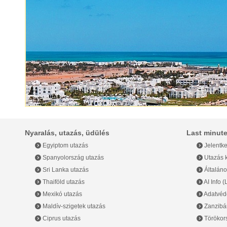
Kenya
Kína
Kolumbia
Madagaszkár
Malajzia
Nyaralás, utazás, üdülés
Last minute
Maldív-szigetek
Egyiptom utazás
Jelentke
Spanyolország utazás
Utazás k
Málta
Sri Lanka utazás
Általáno
Thaiföld utazás
AI Info 
Marokkó
Mexikó utazás
Adatvéde
Maldív-szigetek utazás
Zanzibár
Mauritius
Ciprus utazás
Törökor