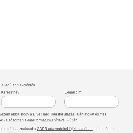
»
n a legújabb akciókról!
Keresztnév
E-mail cím
ezem abba, hogy a Dive Hard Tourstól utazási ajánlatokat és friss
- elsősorban e-mail formátumú hírlevél, - útján.
taim felhasználását a
GDPR adatvédelmi tájékoztatóban
előírt módon.