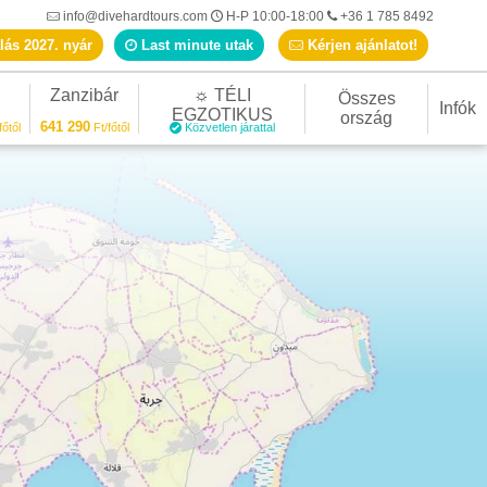
info@divehardtours.com
H-P 10:00-18:00
+36 1 785 8492
lás 2027. nyár
Last minute utak
Kérjen ajánlatot!
Zanzibár
☼ TÉLI
Összes
Infók
EGZOTIKUS
ország
641 290
főtől
Ft/főtől
Közvetlen járattal