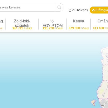
vas keresés
Előfogla
VIP belépés
ág
Zöld-foki-
Kenya
Omán
♡
szigetek
EGYIPTOM
367 729
191 250
679 900
413 400
ől
Ft/főtől
Ft/főtől
Ft/főtől
Ft/