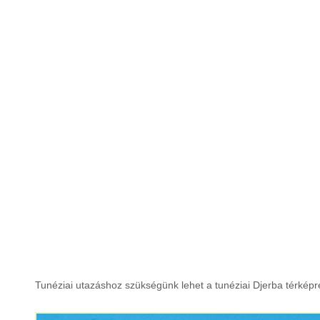
Franciaország
Görögország
Grúzia
India
Indonézia
Írország
Izland
Japán
Jordánia
Tunéziai utazáshoz szükségünk lehet a tunéziai Djerba térképre
Kanada