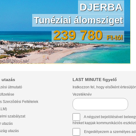
DJERBA
Tunéziai álomsziget
239 780
Ft-tól
 utazás
LAST MINUTE figyelő
zési útmutató
Iratkozzon fel, hogy elsőként értesüljö
ifizetése
Vezetéknév
s Szerződési Feltételek
(LLM)
lmi szabályzat
A négyzet bejelölésével beleegy
híreket kapjak kommunikációs eszközök 
 utazás
szág utazás
Engedélyezem a személyes ada