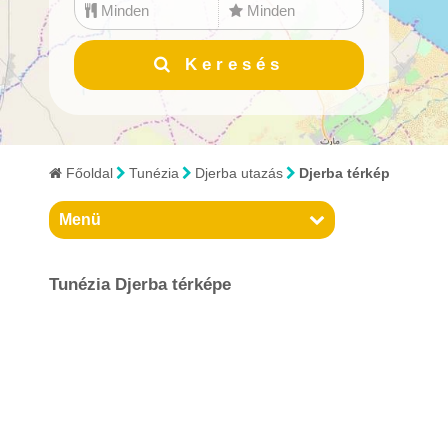
Minden
Minden
Bulgária
Keresés
Ciprus
Dánia
Főoldal
Tunézia
Djerba utazás
Djerba térkép
Dél-Afrikai Köztársaság
Menü
Dél-Korea
Dominikai Köztársaság
Tunézia Djerba térképe
Egyesült Arab Emírségek
Egyiptom
Észtország