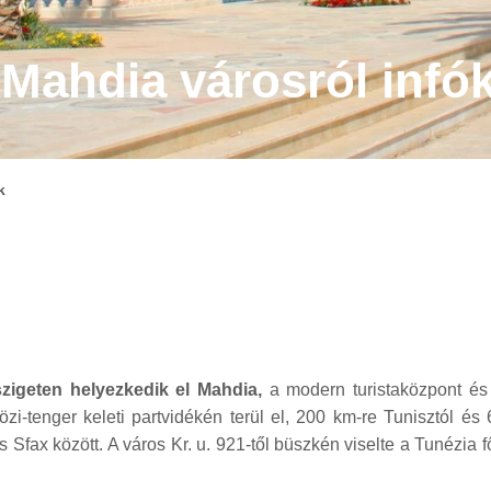
Mahdia városról infó
k
zigeten helyezkedik el Mahdia,
a modern turistaközpont és 
i-tenger keleti partvidékén terül el, 200 km-re Tunisztól és
ax között. A város Kr. u. 921-től büszkén viselte a Tunézia fő