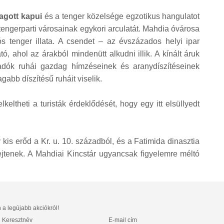
ragott kapui
és a tenger közelsége egzotikus hangulatot
tengerparti városainak egykori arculatát. Mahdia óvárosa
ós tenger illata. A csendet – az évszázados helyi ipar
, ahol az árakból mindenütt alkudni illik. A kínált áruk
adók ruhái gazdag hímzéseinek és aranydíszítéseinek
abb díszítésű ruháit viselik.
lkeltheti a turisták érdeklődését, hogy egy itt elsüllyedt
kis erőd a Kr. u. 10. századból, és a Fatimida dinasztia
ejtenek. A Mahdiai Kincstár ugyancsak figyelemre méltó
n a legújabb akciókról!
Keresztnév
E-mail cím