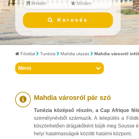
Minden
Minden
Bulgária
Keresés
Ciprus
Dánia
Főoldal
Tunézia
Mahdia utazás
Mahdia városról infó
Dél-Afrikai Köztársaság
Menü
Dél-Korea
Dominikai Köztársaság
Mahdia városról pár szó
Egyesült Arab Emírségek
Tunézia középső részén, a Cap Afrique féls
Egyiptom
személynévből származik. A település a Földköz
köszönhetően drágakőként bújik meg Sousse és Sf
Észtország
helyi hatalmasságok közötti hatalmi központ.