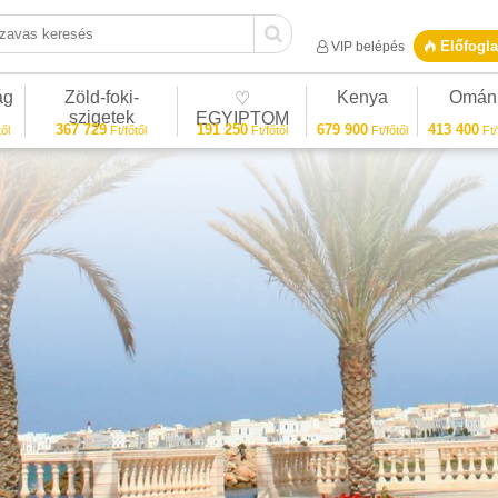
vas keresés
Előfogla
VIP belépés
ág
Zöld-foki-
Kenya
Omán
♡
szigetek
EGYIPTOM
367 729
191 250
679 900
413 400
ől
Ft/főtől
Ft/főtől
Ft/főtől
Ft/