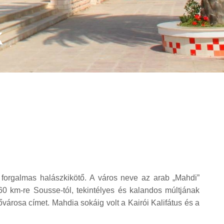
k
forgalmas halászkikötő. A város neve az arab „Mahdi”
 60 km-re Sousse-tól, tekintélyes és kalandos múltjának
városa címet. Mahdia sokáig volt a Kairói Kalifátus és a