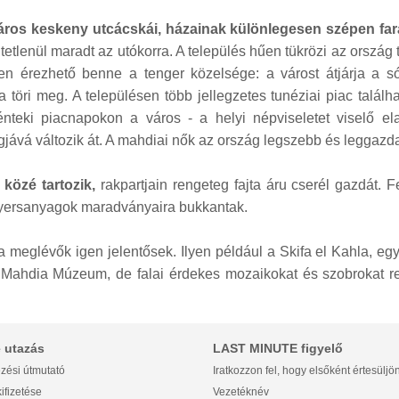
áros keskeny utcácskái, házainak különlegesen szépen fa
etlenül maradt az utókorra. A település hűen tükrözi az ország 
sen érezhető benne a tenger közelsége: a várost átjárja a s
öri meg. A településen több jellegzetes tunéziai piac található
teki piacnapokon a város - a helyi népviseletet viselő el
ává változik át. A mahdiai nők az ország legszebb és leggazdag
 közé tartozik,
rakpartjain rengeteg fajta áru cserél gazdát. Fe
 nyersanyagok maradványaira bukkantak.
 meglévők igen jelentősek. Ilyen például a Skifa el Kahla, egy 
ű a Mahdia Múzeum, de falai érdekes mozaikokat és szobrokat r
 utazás
LAST MINUTE figyelő
zési útmutató
Iratkozzon fel, hogy elsőként értesüljö
ifizetése
Vezetéknév