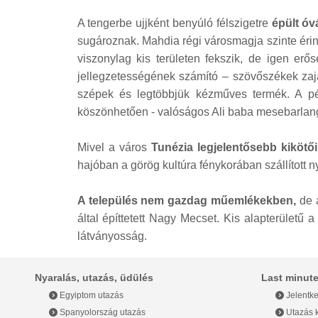
Franciaország
A tengerbe ujjként benyúló félszigetre
épült óv
sugároznak. Mahdia régi városmagja szinte érint
Görögország
viszonylag kis területen fekszik, de igen erő
jellegzetességének számító – szövőszékek zaja t
Grúzia
szépek és legtöbbjük kézműves termék. A pén
köszönhetően - valóságos Ali baba mesebarlangj
India
Indonézia
Mivel a város
Tunézia legjelentősebb kikötői
hajóban a görög kultúra fénykorában szállított
Írország
A település nem gazdag műemlékekben,
de a
Izland
által építtetett Nagy Mecset. Kis alapterület
látványosság.
Japán
Nyaralás, utazás, üdülés
Last minute
Jordánia
Egyiptom utazás
Jelentke
Spanyolország utazás
Utazás k
Kanada