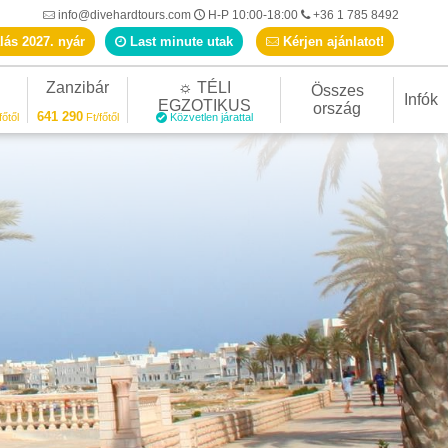
info@divehardtours.com
H-P 10:00-18:00
+36 1 785 8492
lás 2027. nyár
Last minute utak
Kérjen ajánlatot!
Zanzibár
☼ TÉLI
Összes
Infók
EGZOTIKUS
ország
641 290
főtől
Ft/főtől
Közvetlen járattal