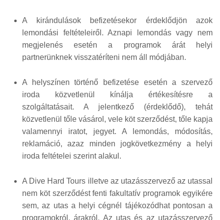
A kirándulások befizetésekor érdeklődjön azok
lemondási feltételeiről. Aznapi lemondás vagy nem
megjelenés esetén a programok árát helyi
partnerünknek visszatéríteni nem áll módjában.
A helyszínen történő befizetése esetén a szervező
iroda közvetlenül kínálja értékesítésre a
szolgáltatásait. A jelentkező (érdeklődő), tehát
közvetlenül tőle vásárol, vele köt szerződést, tőle kapja
valamennyi iratot, jegyet. A lemondás, módosítás,
reklamáció, azaz minden jogkövetkezmény a helyi
iroda feltételei szerint alakul.
A Dive Hard Tours illetve az utazásszervező az utassal
nem köt szerződést fenti fakultatív programok egyikére
sem, az utas a helyi cégnél tájékozódhat pontosan a
programokról, árakról. Az utas és az utazásszervező