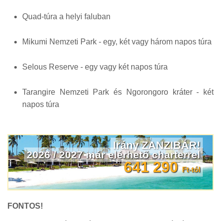
Quad-túra a helyi faluban
Mikumi Nemzeti Park - egy, két vagy három napos túra
Selous Reserve - egy vagy két napos túra
Tarangire Nemzeti Park és Ngorongoro kráter - két
napos túra
Irány ZANZIBÁR!
2026 / 2027 már elérhető charterrel
641 290
Ft-tól
FONTOS!