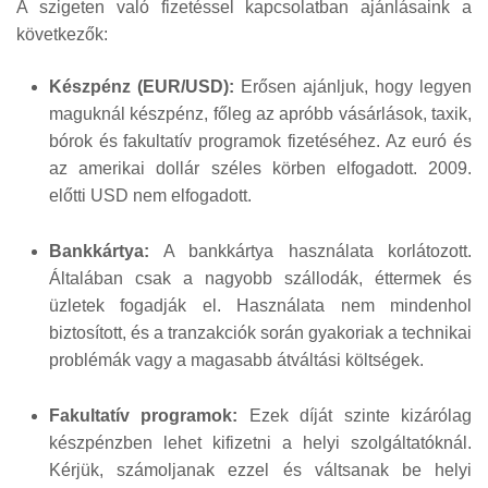
A szigeten való fizetéssel kapcsolatban ajánlásaink a
következők:
Készpénz (EUR/USD):
Erősen ajánljuk, hogy legyen
maguknál készpénz, főleg az apróbb vásárlások, taxik,
bórok és fakultatív programok fizetéséhez. Az euró és
az amerikai dollár széles körben elfogadott. 2009.
előtti USD nem elfogadott.
Bankkártya:
A bankkártya használata korlátozott.
Általában csak a nagyobb szállodák, éttermek és
üzletek fogadják el. Használata nem mindenhol
biztosított, és a tranzakciók során gyakoriak a technikai
problémák vagy a magasabb átváltási költségek.
Fakultatív programok:
Ezek díját szinte kizárólag
készpénzben lehet kifizetni a helyi szolgáltatóknál.
Kérjük, számoljanak ezzel és váltsanak be helyi