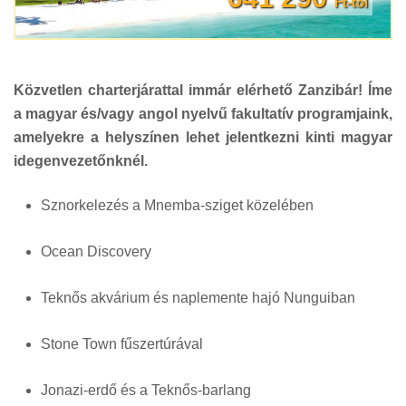
Ft-tól
Közvetlen charterjárattal immár elérhető Zanzibár! Íme
a magyar és/vagy angol nyelvű fakultatív programjaink,
amelyekre a helyszínen lehet jelentkezni kinti magyar
idegenvezetőnknél.
Sznorkelezés a Mnemba-sziget közelében
Ocean Discovery
Teknős akvárium és naplemente hajó Nunguiban
Stone Town fűszertúrával
Jonazi-erdő és a Teknős-barlang