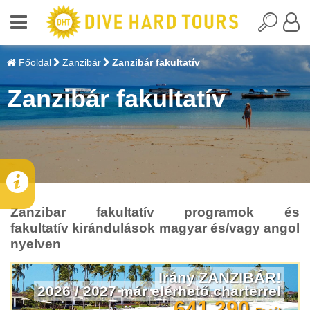
Főoldal
Zanzibár
Zanzibár fakultatív
Zanzibár fakultatív
Zanzibar fakultatív programok és
fakultatív kirándulások magyar és/vagy angol
nyelven
Irány ZANZIBÁR!
2026 / 2027 már elérhető charterrel
641 290