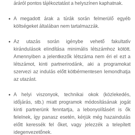
áráról pontos tájékoztatást a helyszínen kaphatnak.
A megadott árak a túrák során felmerülő egyéb
költségeket általában nem tartalmazzák.
Az utazás során igénybe vehető fakultatív
kirándulások elindítása minimális létszámhoz kötött.
Amennyiben a jelentkezők létszáma nem éri el ezt a
létszámot, kinti partnerirodánk, aki a programokat
szervezi az indulás előtt kötbérmentesen lemondhatja
az utazást.
A helyi viszonyok, technikai okok (közlekedés,
időjárás, stb.) miatt programok módosításának jogát
kinti partnerünk fenntartja, a lebonyolításért is ők
felelnek, így panasz esetén, kérjük még hazaindulás
előtt keressék fel őket, vagy jelezzék a telepített
idegenvezetőnek.