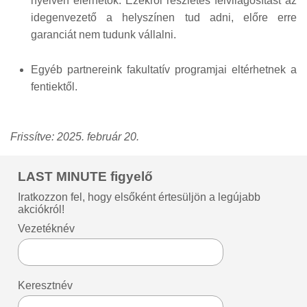
nyelven elérhetők. Ezekről részletes felvilágosítást az
idegenvezető a helyszínen tud adni, előre erre
garanciát nem tudunk vállalni.
Egyéb partnereink fakultatív programjai eltérhetnek a
fentiektől.
Frissítve: 2025. február 20.
LAST MINUTE figyelő
Iratkozzon fel, hogy elsőként értesüljön a legújabb
akciókról!
Vezetéknév
Keresztnév