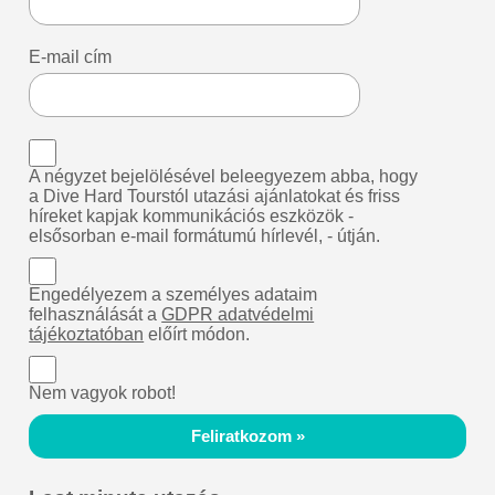
E-mail cím
A négyzet bejelölésével beleegyezem abba, hogy
a Dive Hard Tourstól utazási ajánlatokat és friss
híreket kapjak kommunikációs eszközök -
elsősorban e-mail formátumú hírlevél, - útján.
Engedélyezem a személyes adataim
felhasználását a
GDPR adatvédelmi
tájékoztatóban
előírt módon.
Nem vagyok robot!
Feliratkozom »