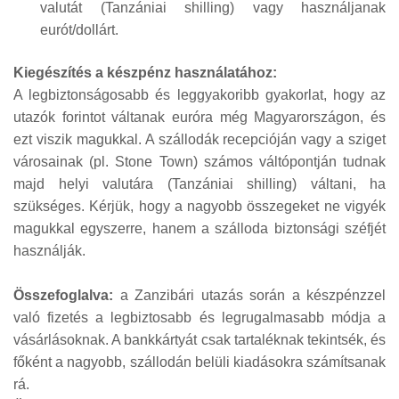
valutát (Tanzániai shilling) vagy használjanak
eurót/dollárt.
Kiegészítés a készpénz használatához:
A legbiztonságosabb és leggyakoribb gyakorlat, hogy az
utazók forintot váltanak euróra még Magyarországon, és
ezt viszik magukkal. A szállodák recepcióján vagy a sziget
városainak (pl. Stone Town) számos váltópontján tudnak
majd helyi valutára (Tanzániai shilling) váltani, ha
szükséges. Kérjük, hogy a nagyobb összegeket ne vigyék
magukkal egyszerre, hanem a szálloda biztonsági széfjét
használják.
Összefoglalva:
a Zanzibári utazás során a készpénzzel
való fizetés a legbiztosabb és legrugalmasabb módja a
vásárlásoknak. A bankkártyát csak tartaléknak tekintsék, és
főként a nagyobb, szállodán belüli kiadásokra számítsanak
rá.