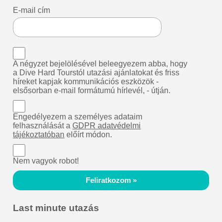
E-mail cím
A négyzet bejelölésével beleegyezem abba, hogy
a Dive Hard Tourstól utazási ajánlatokat és friss
híreket kapjak kommunikációs eszközök -
elsősorban e-mail formátumú hírlevél, - útján.
Engedélyezem a személyes adataim
felhasználását a
GDPR adatvédelmi
tájékoztatóban
előírt módon.
Nem vagyok robot!
Feliratkozom »
Last minute utazás