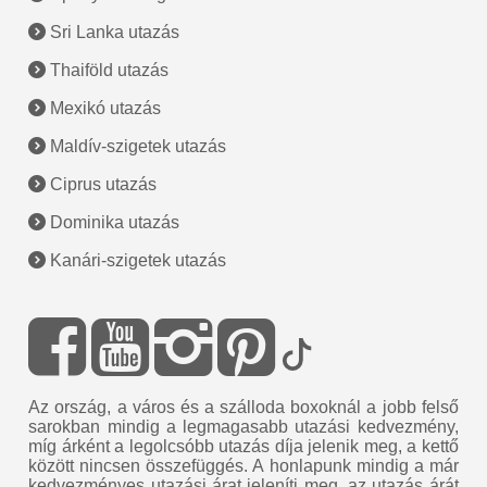
Sri Lanka utazás
Thaiföld utazás
Mexikó utazás
Maldív-szigetek utazás
Ciprus utazás
Dominika utazás
Kanári-szigetek utazás
Az ország, a város és a szálloda boxoknál a jobb felső
sarokban mindig a legmagasabb utazási kedvezmény,
míg árként a legolcsóbb utazás díja jelenik meg, a kettő
között nincsen összefüggés. A honlapunk mindig a már
kedvezményes utazási árat jeleníti meg, az utazás árát