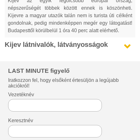
Kijev az egyik legolcsóbb európai ország,
népszerűségét többek között ennek is köszönheti.
Kijevre a magyar utazók talán nem is turista úti célként
gondolnak, pedig mindenképpen megér egy látogatást!
Budapesttől körülbelül 1 óra 40 perc alatt elérhető.
Kijev látnivalók, látványosságok
LAST MINUTE figyelő
Iratkozzon fel, hogy elsőként értesüljön a legújabb
akciókról!
Vezetéknév
Keresztnév