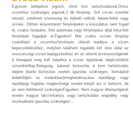
Egyszeri belépésre jogosít, rövid kint tartózkodással.Orosz
vízumhoz szükséges papírok:1 db fénykép, 3x4 cm-es szembe
nézetű, sötétített szemüveg és fejfedő nélküli, fekete-fehér vagy
színes. Otthon kinyomtatott fényképeket a konzulátus nem fogad
el, csakis hivatalos, fotó automata vagy fényképész által készített
fényképet fogadjak el.Figyelem! Már csakis színes fénykép
csatolható a vízumhoz!érvényes útlevél leadása a vízum
bepecsételéséhez, melyben található legalább két üres oldal az
oroszországi vízum bejegyzéséhez és az útlevél érvényességének
6 hónappal meg kell haladnia a vízum lejártának idejét;kitöltött
vízumkérőlap.Betegség, baleset biztosítás a kinn tartózkodás
idejére (banki biztosítás esetén igazolás szükséges, formájáról
érdeklődjön az irodánkban)meghatalmazása repülőjegy vagy
repülőjegy foglalás meglevősége esetén kérjük azt is behozni, de
az nem feltétlenül szükségesFigyelem: Nem magyar állampolgárok
esetén magyar lakcímkártya, vagy tartózkodási engedély, vagy
munkaáltatói igazolás szükséges!...