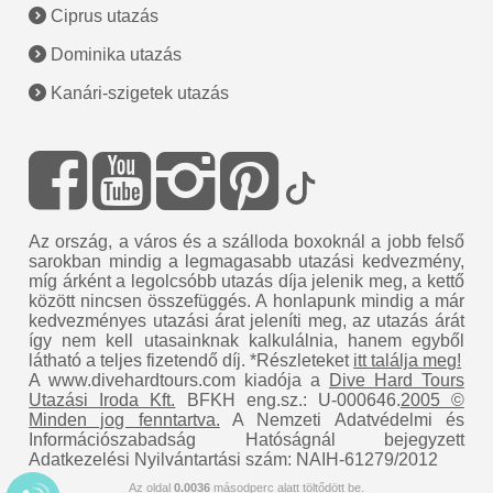
Ciprus utazás
Dominika utazás
Kanári-szigetek utazás
Az ország, a város és a szálloda boxoknál a jobb felső
sarokban mindig a legmagasabb utazási kedvezmény,
míg árként a legolcsóbb utazás díja jelenik meg, a kettő
között nincsen összefüggés. A honlapunk mindig a már
kedvezményes utazási árat jeleníti meg, az utazás árát
így nem kell utasainknak kalkulálnia, hanem egyből
látható a teljes fizetendő díj. *Részleteket
itt találja meg!
A www.divehardtours.com kiadója a
Dive Hard Tours
Utazási Iroda Kft.
BFKH eng.sz.: U-000646.
2005 ©
Minden jog fenntartva.
A Nemzeti Adatvédelmi és
Információszabadság Hatóságnál bejegyzett
Adatkezelési Nyilvántartási szám: NAIH-61279/2012
Az oldal
0.0036
másodperc alatt töltődött be.