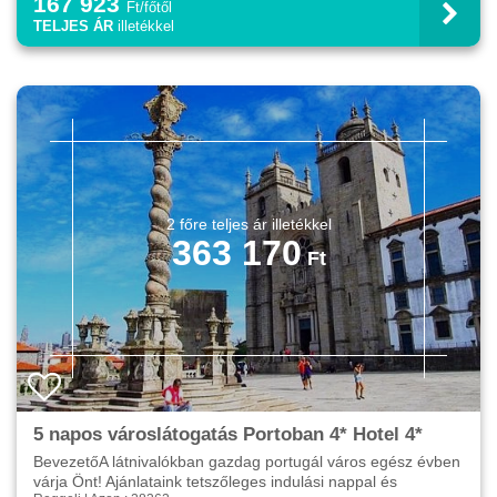
167 923
Ft/főtől
TELJES ÁR
illetékkel
363 170
5 napos városlátogatás Portoban 4* Hotel 4*
BevezetőA látnivalókban gazdag portugál város egész évben
várja Önt! Ajánlataink tetszőleges indulási nappal és