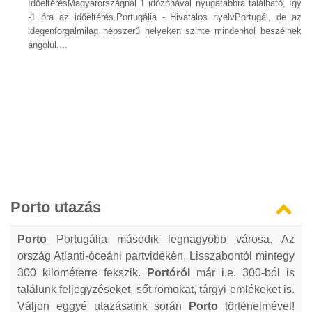
IdőeltérésMagyarországnál 1 időzónával nyugatabbra található, így
-1 óra az időeltérés.Portugália - Hivatalos nyelvPortugál, de az
idegenforgalmilag népszerű helyeken szinte mindenhol beszélnek
angolul....
Porto utazás
Porto
Portugália második legnagyobb városa. Az
ország Atlanti-óceáni partvidékén, Lisszabontól mintegy
300 kilométerre fekszik.
Portóról
már i.e. 300-ból is
találunk feljegyzéseket, sőt romokat, tárgyi emlékeket is.
Váljon eggyé utazásaink során
Porto
történelmével!