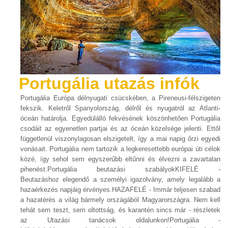
Portugália utazás infók
Portugália Európa délnyugati csücskében, a Pireneusi-félszigeten
fekszik. Keletről Spanyolország, délről és nyugatról az Atlanti-
óceán határolja. Egyedülálló fekvésének köszönhetően Portugália
csodáit az egyenetlen partjai és az óceán közelsége jelenti. Ettől
függetlenül viszonylagosan elszigetelt, így a mai napig őrzi egyedi
vonásait. Portugália nem tartozik a legkeresettebb európai úti célok
közé, így sehol sem egyszerűbb eltűnni és élvezni a zavartalan
pihenést.Portugália beutazási szabályokKIFELÉ -
Beutazáshoz elegendő a személyi igazolvány, amely legalább a
hazaérkezés napjáig érvényes.HAZAFELÉ - Immár teljesen szabad
a hazatérés a világ bármely országából Magyarországra. Nem kell
tehát sem teszt, sem oltottság, és karantén sincs már - részletek
az Utazási tanácsok oldalunkon!Portugália -