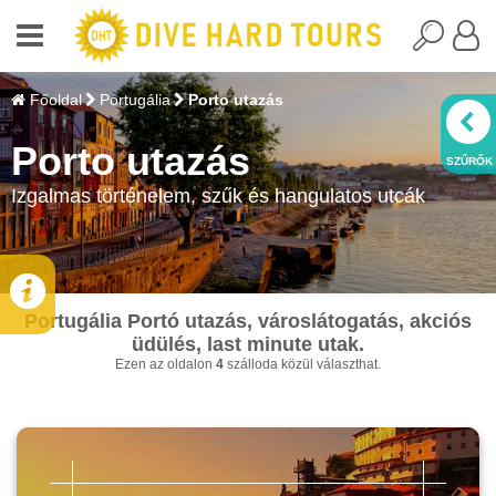
Főoldal
Portugália
Porto utazás
Porto utazás
Izgalmas történelem, szűk és hangulatos utcák
Portugália Portó utazás, városlátogatás, akciós
üdülés, last minute utak.
Ezen az oldalon
4
szálloda közül választhat.