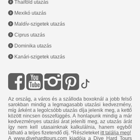
Thaiföld utazás
Mexikó utazás
Maldív-szigetek utazás
Ciprus utazás
Dominika utazás
Kanári-szigetek utazás
Az ország, a város és a szálloda boxoknál a jobb felső
sarokban mindig a legmagasabb utazási kedvezmény,
míg árként a legolcsóbb utazás díja jelenik meg, a kettő
között nincsen összefüggés. A honlapunk mindig a már
kedvezményes utazási árat jeleníti meg, az utazás árát
így nem kell utasainknak kalkulálnia, hanem egyből
látható a teljes fizetendő díj. *Részleteket
itt találja meg!
A www.divehardtours.com kiadója a
Dive Hard Tours