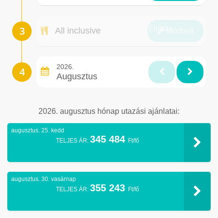
Ellátás
All inclusive
Módosít
2026.
Augusztus
2026. augusztus hónap utazási ajánlatai:
augusztus. 25. kedd
345 484
TELJES ÁR:
Ft/fő
augusztus. 30. vasárnap
355 243
TELJES ÁR:
Ft/fő