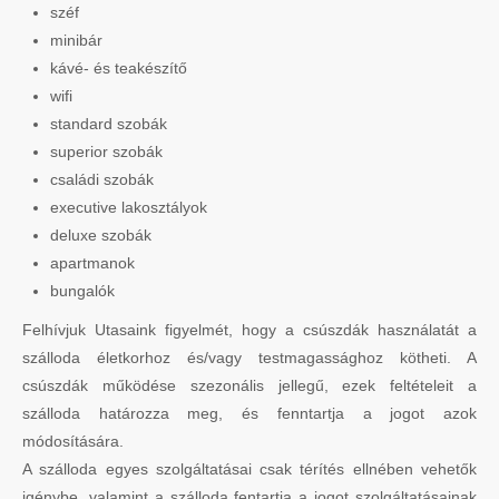
széf
minibár
kávé- és teakészítő
wifi
standard szobák
superior szobák
családi szobák
executive lakosztályok
deluxe szobák
apartmanok
bungalók
Felhívjuk Utasaink figyelmét, hogy a csúszdák használatát a
szálloda életkorhoz és/vagy testmagassághoz kötheti. A
csúszdák működése szezonális jellegű, ezek feltételeit a
szálloda határozza meg, és fenntartja a jogot azok
módosítására.
A szálloda egyes szolgáltatásai csak térítés ellnében vehetők
igénybe, valamint a szálloda fentartja a jogot szolgáltatásainak