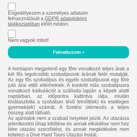
Engedélyezem a személyes adataim
felhasználását a
GDPR adatvédelmi
tájékoztatóban
előírt módon.
Nem vagyok robot!
Feliratkozom »
A honlapon megjelenő egy főre vonatkozó teljes árak a
két fős legolcsóbb szobatípusok árának felét mutatják.
Az egy fős szobatípus és egyéb szobatípusok egy főre
jutó árai ettől eltérhetnek. A konkrét más szobatípusra
vonatkozó kalkulációt a szálloda lapján a képek alatti
naptárban, az időpontra kattintva látja, miután
kiválasztotta a szobában lévő felnőtt(ek) és esetleges
gyermek(ek) számát. A fizetési ütemezés a teljes
összeg alatt látható.
Az ajánlatok nem a szabad helyeket jelzik. Az utazásra
jelentkezési űrlap kitöltése és annak elküldése nem hoz
létre utazási szerződést, és annak megkötésére nem
kötelezi a Dive Hard Tours Utazási Irodát.