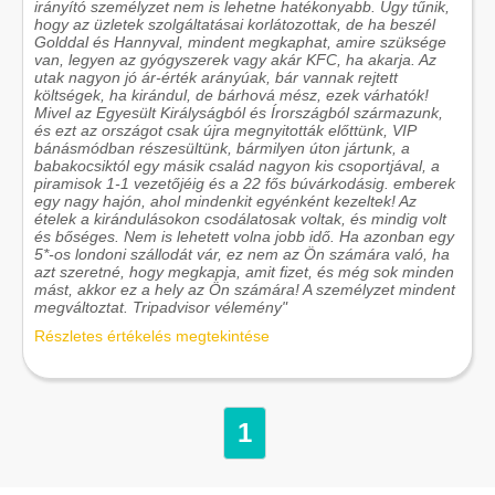
irányító személyzet nem is lehetne hatékonyabb. Úgy tűnik,
hogy az üzletek szolgáltatásai korlátozottak, de ha beszél
Golddal és Hannyval, mindent megkaphat, amire szüksége
van, legyen az gyógyszerek vagy akár KFC, ha akarja. Az
utak nagyon jó ár-érték arányúak, bár vannak rejtett
költségek, ha kirándul, de bárhová mész, ezek várhatók!
Mivel az Egyesült Királyságból és Írországból származunk,
és ezt az országot csak újra megnyitották előttünk, VIP
bánásmódban részesültünk, bármilyen úton jártunk, a
babakocsiktól egy másik család nagyon kis csoportjával, a
piramisok 1-1 vezetőjéig és a 22 fős búvárkodásig. emberek
egy nagy hajón, ahol mindenkit egyénként kezeltek! Az
ételek a kirándulásokon csodálatosak voltak, és mindig volt
és bőséges. Nem is lehetett volna jobb idő. Ha azonban egy
5*-os londoni szállodát vár, ez nem az Ön számára való, ha
azt szeretné, hogy megkapja, amit fizet, és még sok minden
mást, akkor ez a hely az Ön számára! A személyzet mindent
megváltoztat. Tripadvisor vélemény"
Részletes értékelés megtekintése
1