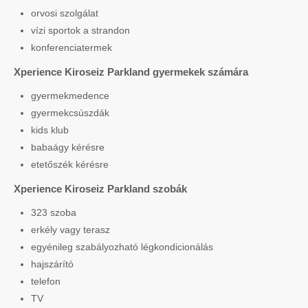
orvosi szolgálat
vízi sportok a strandon
konferenciatermek
Xperience Kiroseiz Parkland gyermekek számára
gyermekmedence
gyermekcsúszdák
kids klub
babaágy kérésre
etetőszék kérésre
Xperience Kiroseiz Parkland szobák
323 szoba
erkély vagy terasz
egyénileg szabályozható légkondicionálás
hajszárító
telefon
TV