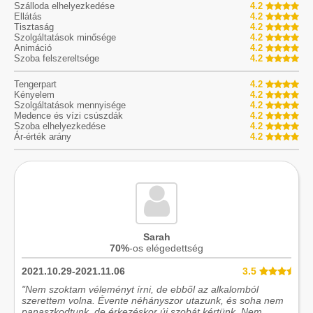
Szálloda elhelyezkedése
4.2
Ellátás
4.2
Tisztaság
4.2
Szolgáltatások minősége
4.2
Animáció
4.2
Szoba felszereltsége
4.2
Tengerpart
4.2
Kényelem
4.2
Szolgáltatások mennyisége
4.2
Medence és vízi csúszdák
4.2
Szoba elhelyezkedése
4.2
Ár-érték arány
4.2
Sarah
70%
-os elégedettség
2021.10.29-2021.11.06
3.5
"Nem szoktam véleményt írni, de ebből az alkalomból
szerettem volna. Évente néhányszor utazunk, és soha nem
panaszkodtunk, de érkezéskor új szobát kértünk. Nem