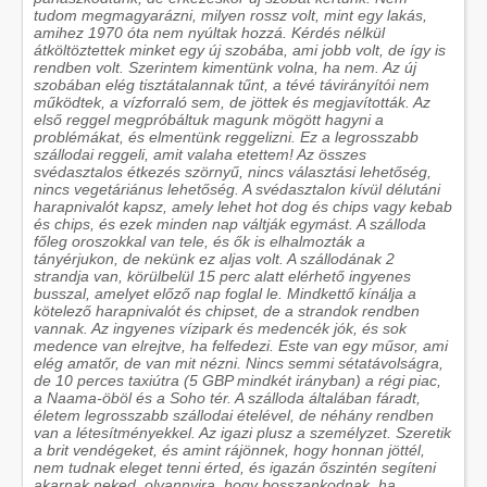
tudom megmagyarázni, milyen rossz volt, mint egy lakás,
amihez 1970 óta nem nyúltak hozzá. Kérdés nélkül
átköltöztettek minket egy új szobába, ami jobb volt, de így is
rendben volt. Szerintem kimentünk volna, ha nem. Az új
szobában elég tisztátalannak tűnt, a tévé távirányítói nem
működtek, a vízforraló sem, de jöttek és megjavították. Az
első reggel megpróbáltuk magunk mögött hagyni a
problémákat, és elmentünk reggelizni. Ez a legrosszabb
szállodai reggeli, amit valaha etettem! Az összes
svédasztalos étkezés szörnyű, nincs választási lehetőség,
nincs vegetáriánus lehetőség. A svédasztalon kívül délutáni
harapnivalót kapsz, amely lehet hot dog és chips vagy kebab
és chips, és ezek minden nap váltják egymást. A szálloda
főleg oroszokkal van tele, és ők is elhalmozták a
tányérjukon, de nekünk ez aljas volt. A szállodának 2
strandja van, körülbelül 15 perc alatt elérhető ingyenes
busszal, amelyet előző nap foglal le. Mindkettő kínálja a
kötelező harapnivalót és chipset, de a strandok rendben
vannak. Az ingyenes vízipark és medencék jók, és sok
medence van elrejtve, ha felfedezi. Este van egy műsor, ami
elég amatőr, de van mit nézni. Nincs semmi sétatávolságra,
de 10 perces taxiútra (5 GBP mindkét irányban) a régi piac,
a Naama-öböl és a Soho tér. A szálloda általában fáradt,
életem legrosszabb szállodai ételével, de néhány rendben
van a létesítményekkel. Az igazi plusz a személyzet. Szeretik
a brit vendégeket, és amint rájönnek, hogy honnan jöttél,
nem tudnak eleget tenni érted, és igazán őszintén segíteni
akarnak neked, olyannyira, hogy bosszankodnak, ha