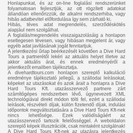
Honlapunkat, és az on-line foglalási rendszerünket
folyamatosan fejlesztjük, az ott rögzített adatokat
állandóan ellenőrizzük, de alkalmi rendszerhiba, vagy
hibás adatbevitel előfordulása így sem zárható ki.
Hibás, téves adat megrendelés, szerződéskötés
alapjául nem szolgálhat.
A foglalás/megrendelés visszaigazolásáig a honlapon
esetlegesen tévesen, vagy hibásan megjelent ár, vagy
egyéb adat javításának jogát fenntartjuk.
A jelentkezési űrlap beérkezését követően a Dive Hard
Tours a partnerétől lekéri az aktuális helyet illetve az
akkor aktuális árat, és ennek eredményéről a
jelentkezőt emailben tájékoztatja.
A divehardtours.com honlapon szereplő kalkuláció
eredménye tájékoztató jellegű, a szállodai leírásokat,
képeket az utazásokat és azok árait a honlapra a Dive
Hard Tours Kft. utazásszervező partnere zárt
számítógépes rendszerben lévő, úgynevezett XML
technológiával direkt módon tölti fel, ezért a szállodai
leírások, részvételi díjak, külön fizetendő díjak, indulási
időpontok megváltoztatására a Dive Hard Tours Kft-nek
nincs lehetősége. Ezek valódíságáért az
utazásszervező tartozik felelősséggel. A weboldalon
szereplő képek illusztrációk, csak mintaként szolgálnak!
A Dive Hard Tours Kft-nek az utazásra jelentkezés