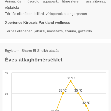
Animációs műsorok, aquapark, fitneszterem, asztalitenisz,
röplabda
Térítés ellenében: biliárd, vízisportok a tengerparton
Xperience Kiroseiz Parkland wellness
Térítés ellenében: jakuzzi, masszázs, szauna, gőzfürdő
Egyiptom, Sharm El-Sheikh utazás
Éves átlaghőmérséklet
40
38 °C
38 °C
35 °C
35 °C
35 °C
35 °C
35
32 °C
32 °C