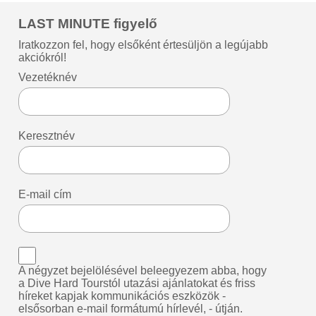
LAST MINUTE figyelő
Iratkozzon fel, hogy elsőként értesüljön a legújabb
akciókról!
Vezetéknév
Keresztnév
E-mail cím
A négyzet bejelölésével beleegyezem abba, hogy
a Dive Hard Tourstól utazási ajánlatokat és friss
híreket kapjak kommunikációs eszközök -
elsősorban e-mail formátumú hírlevél, - útján.