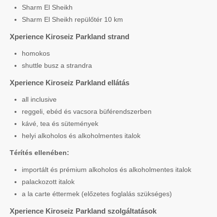
Sharm El Sheikh
Sharm El Sheikh repülőtér 10 km
Xperience Kiroseiz Parkland strand
homokos
shuttle busz a strandra
Xperience Kiroseiz Parkland ellátás
all inclusive
reggeli, ebéd és vacsora büférendszerben
kávé, tea és sütemények
helyi alkoholos és alkoholmentes italok
Térítés ellenében:
importált és prémium alkoholos és alkoholmentes italok
palackozott italok
a la carte éttermek (előzetes foglalás szükséges)
Xperience Kiroseiz Parkland szolgáltatások