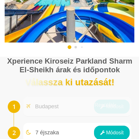
Xperience Kiroseiz Parkland Sharm
El-Sheikh árak és időpontok
Válassza ki utazását!
Repülőtér
Budapest
Módosít
Éjszakák
7 éjszaka
Módosít