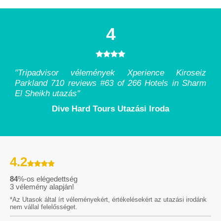
4
"Tripadvisor vélemények Xperience Kiroseiz
Parkland 710 reviews #63 of 266 Hotels in Sharm
El Sheikh utazás
"
Dive Hard Tours Utazási Iroda
4.2
84
%-os elégedettség
3
vélemény alapján!
*Az Utasok által írt véleményekért, értékelésekért az utazási irodánk
nem vállal felelősséget.