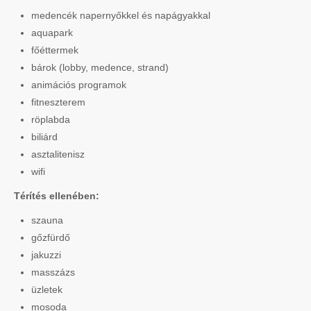
medencék napernyőkkel és napágyakkal
aquapark
főéttermek
bárok (lobby, medence, strand)
animációs programok
fitneszterem
röplabda
biliárd
asztalitenisz
wifi
Térítés ellenében:
szauna
gőzfürdő
jakuzzi
masszázs
üzletek
mosoda