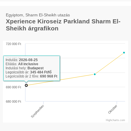
Egyiptom, Sharm El-Sheikh utazás
Xperience Kiroseiz Parkland Sharm El-
Sheikh árgrafikon
720 000 Ft
710 000 Ft
Indulás:
2026-08-25
Ellátás:
All inclusive
Indulási hely:
Budapest
Legolcsóbb ár:
345 484 Ft/fő
700 000 Ft
Legolcsóbb ár 2 főre:
690 968 Ft
690 000 Ft
680 000 Ft
Szeptember
Október
Highcharts.com