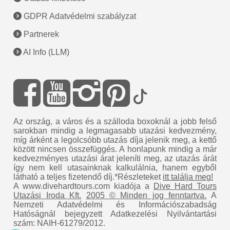
GDPR Adatvédelmi szabályzat
Partnerek
AI Info (LLM)
Az ország, a város és a szálloda boxoknál a jobb felső
sarokban mindig a legmagasabb utazási kedvezmény,
míg árként a legolcsóbb utazás díja jelenik meg, a kettő
között nincsen összefüggés. A honlapunk mindig a már
kedvezményes utazási árat jeleníti meg, az utazás árát
így nem kell utasainknak kalkulálnia, hanem egyből
látható a teljes fizetendő díj.*Részleteket
itt találja meg!
A www.divehardtours.com kiadója a
Dive Hard Tours
Utazási Iroda Kft.
2005 © Minden jog fenntartva.
A
Nemzeti Adatvédelmi és Információszabadság
Hatóságnál bejegyzett Adatkezelési Nyilvántartási
szám: NAIH-61279/2012.