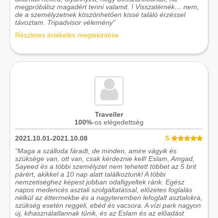
megpróbálsz magadért tenni valamit. ! Visszatérnék… nem,
de a személyzetnek köszönhetően kissé találó érzéssel
távoztam. Tripadvisor vélemény"
Részletes értékelés megtekintése
Traveller
100%
-os elégedettség
2021.10.01-2021.10.08
5
"Maga a szálloda fáradt, de minden, amire vágyik és
szüksége van, ott van, csak kérdeznie kell! Eslam, Amgad,
Sayeed és a többi személyzet nem tehetett többet az 5 brit
párért, akikkel a 10 nap alatt találkoztunk! A többi
nemzetiséghez képest jobban odafigyeltek ránk. Egész
napos medencés asztali szolgáltatással, előzetes foglalás
nélkül az éttermekbe és a nagyteremben lefoglalt asztalokra,
szükség esetén reggeli, ebéd és vacsora. A vízi park nagyon
új, kihasználatlannak tűnik, és az Eslam és az előadást