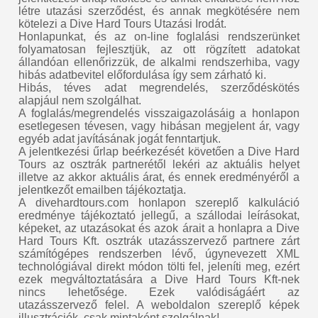
létre utazási szerződést, és annak megkötésére nem
kötelezi a Dive Hard Tours Utazási Irodát.
Honlapunkat, és az on-line foglalási rendszerünket
folyamatosan fejlesztjük, az ott rögzített adatokat
állandóan ellenőrizzük, de alkalmi rendszerhiba, vagy
hibás adatbevitel előfordulása így sem zárható ki.
Hibás, téves adat megrendelés, szerződéskötés
alapjául nem szolgálhat.
A foglalás/megrendelés visszaigazolásáig a honlapon
esetlegesen tévesen, vagy hibásan megjelent ár, vagy
egyéb adat javításának jogát fenntartjuk.
A jelentkezési űrlap beérkezését követően a Dive Hard
Tours az osztrák partnerétől lekéri az aktuális helyet
illetve az akkor aktuális árat, és ennek eredményéről a
jelentkezőt emailben tájékoztatja.
A divehardtours.com honlapon szereplő kalkuláció
eredménye tájékoztató jellegű, a szállodai leírásokat,
képeket, az utazásokat és azok árait a honlapra a Dive
Hard Tours Kft. osztrák utazásszervező partnere zárt
számítógépes rendszerben lévő, úgynevezett XML
technológiával direkt módon tölti fel, jeleníti meg, ezért
ezek megváltoztatására a Dive Hard Tours Kft-nek
nincs lehetősége. Ezek valódiságáért az
utazásszervező felel. A weboldalon szereplő képek
illusztrációk, csak mintaként szolgálnak!