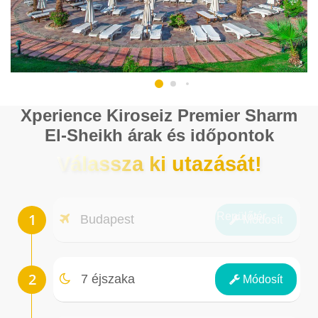
Xperience Kiroseiz Premier Sharm
El-Sheikh árak és időpontok
Válassza ki utazását!
Repülőtér
Budapest
Módosít
Éjszakák
7 éjszaka
Módosít