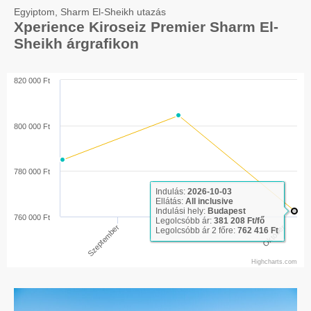
Egyiptom, Sharm El-Sheikh utazás
Xperience Kiroseiz Premier Sharm El-
Sheikh árgrafikon
820 000 Ft
800 000 Ft
780 000 Ft
Indulás:
2026-10-03
Ellátás:
All inclusive
Indulási hely:
Budapest
760 000 Ft
Legolcsóbb ár:
381 208 Ft/fő
Október
Szeptember
Legolcsóbb ár 2 főre:
762 416 Ft
Highcharts.com