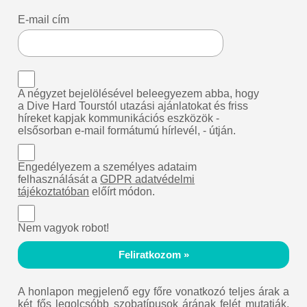
E-mail cím
A négyzet bejelölésével beleegyezem abba, hogy
a Dive Hard Tourstól utazási ajánlatokat és friss
híreket kapjak kommunikációs eszközök -
elsősorban e-mail formátumú hírlevél, - útján.
Engedélyezem a személyes adataim
felhasználását a
GDPR adatvédelmi
tájékoztatóban
előírt módon.
Nem vagyok robot!
Feliratkozom »
A honlapon megjelenő egy főre vonatkozó teljes árak a
két fős legolcsóbb szobatípusok árának felét mutatják.