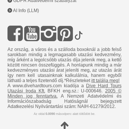
GDPR Adatvédelmi szabályzat
AI Info (LLM)
Az ország, a város és a szálloda boxoknál a jobb felső
sarokban mindig a legmagasabb utazási kedvezmény,
míg árként a legolcsóbb utazás díja jelenik meg, a kettő
között nincsen összefüggés. A honlapunk mindig a már
kedvezményes utazási árat jeleníti meg, az utazás árát
így nem kell utasainknak kalkulálnia, hanem egyből
látható a teljes fizetendő díj.*Részleteket
itt találja meg!
A www.divehardtours.com kiadója a
Dive Hard Tours
Utazási Iroda Kft.
BFKH eng.sz.: U-000646.
2005 ©
Minden jog fenntartva.
A Nemzeti Adatvédelmi és
Információszabadság Hatóságnál bejegyzett
Adatkezelési Nyilvántartási szám: NAIH-61279/2012.
Az oldal
0.0090
másodperc alatt töltődött be.