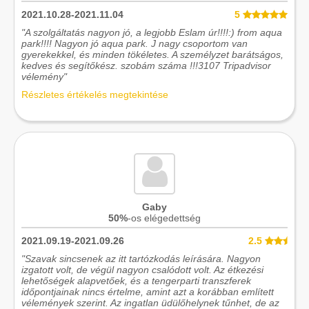
2021.10.28-2021.11.04
5
"A szolgáltatás nagyon jó, a legjobb Eslam úr!!!!:) from aqua
park!!!! Nagyon jó aqua park. J nagy csoportom van
gyerekekkel, és minden tökéletes. A személyzet barátságos,
kedves és segítőkész. szobám száma !!!3107 Tripadvisor
vélemény"
Részletes értékelés megtekintése
Gaby
50%
-os elégedettség
2021.09.19-2021.09.26
2.5
"Szavak sincsenek az itt tartózkodás leírására. Nagyon
izgatott volt, de végül nagyon csalódott volt. Az étkezési
lehetőségek alapvetőek, és a tengerparti transzferek
időpontjainak nincs értelme, amint azt a korábban említett
vélemények szerint. Az ingatlan üdülőhelynek tűnhet, de az