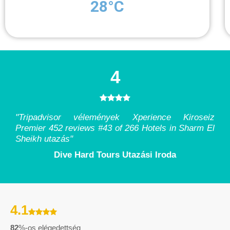
28°C
4
"Tripadvisor vélemények Xperience Kiroseiz
Premier 452 reviews #43 of 266 Hotels in Sharm El
Sheikh utazás
"
Dive Hard Tours Utazási Iroda
4.1
82
%-os elégedettség