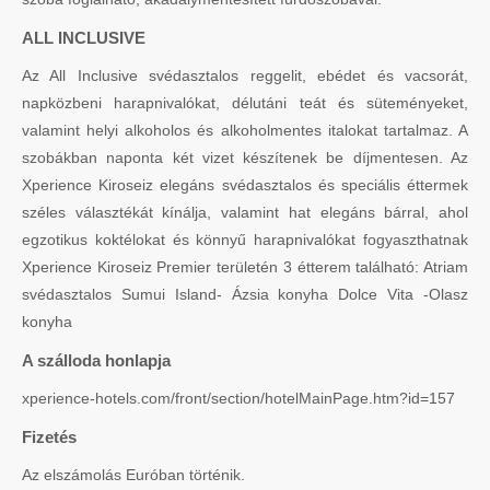
ALL INCLUSIVE
Az All Inclusive svédasztalos reggelit, ebédet és vacsorát,
napközbeni harapnivalókat, délutáni teát és süteményeket,
valamint helyi alkoholos és alkoholmentes italokat tartalmaz. A
szobákban naponta két vizet készítenek be díjmentesen. Az
Xperience Kiroseiz elegáns svédasztalos és speciális éttermek
széles választékát kínálja, valamint hat elegáns bárral, ahol
egzotikus koktélokat és könnyű harapnivalókat fogyaszthatnak
Xperience Kiroseiz Premier területén 3 étterem található: Atriam
svédasztalos Sumui Island- Ázsia konyha Dolce Vita -Olasz
konyha
A szálloda honlapja
xperience-hotels.com/front/section/hotelMainPage.htm?id=157
Fizetés
Az elszámolás Euróban történik.