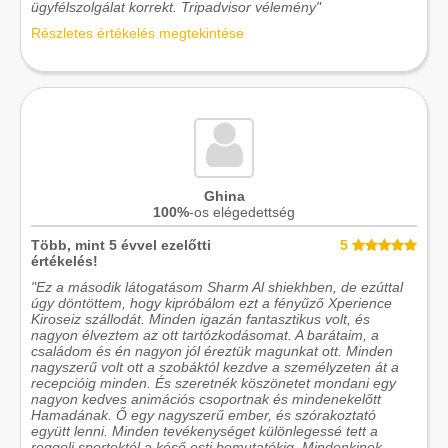
ügyfélszolgálat korrekt. Tripadvisor vélemény"
Részletes értékelés megtekintése
Ghina
100%
-os elégedettség
Több, mint 5 évvel ezelőtti
5
értékelés!
"Ez a második látogatásom Sharm Al shiekhben, de ezúttal
úgy döntöttem, hogy kipróbálom ezt a fényűző Xperience
Kiroseiz szállodát. Minden igazán fantasztikus volt, és
nagyon élveztem az ott tartózkodásomat. A barátaim, a
családom és én nagyon jól éreztük magunkat ott. Minden
nagyszerű volt ott a szobáktól kezdve a személyzeten át a
recepcióig minden. És szeretnék köszönetet mondani egy
nagyon kedves animációs csoportnak és mindenekelőtt
Hamadának. Ő egy nagyszerű ember, és szórakoztató
együtt lenni. Minden tevékenységet különlegessé tett a
reggeli sportoktól a késő esti bemutatókig. Mindenkinek