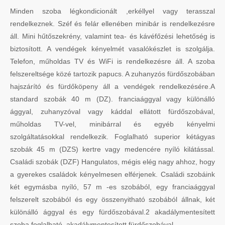
Minden szoba légkondicionált ,erkéllyel vagy terasszal
rendelkeznek. Széf és felár ellenében minibár is rendelkezésre
áll. Mini hűtőszekrény, valamint tea- és kávéfőzési lehetőség is
biztosított. A vendégek kényelmét vasalókészlet is szolgálja.
Telefon, műholdas TV és WiFi is rendelkezésre áll. A szoba
felszereltsége közé tartozik papucs. A zuhanyzós fürdőszobában
hajszárító és fürdőköpeny áll a vendégek rendelkezésére.A
standard szobák 40 m (DZ). franciaággyal vagy különálló
ággyal, zuhanyzóval vagy káddal ellátott fürdőszobával,
műholdas TV-vel, minibárral és egyéb kényelmi
szolgáltatásokkal rendelkezik. Foglalható superior kétágyas
szobák 45 m (DZS) kertre vagy medencére nyíló kilátással.
Családi szobák (DZF) Hangulatos, mégis elég nagy ahhoz, hogy
a gyerekes családok kényelmesen elférjenek. Családi szobáink
két egymásba nyíló, 57 m -es szobából, egy franciaággyal
felszerelt szobából és egy összenyitható szobából állnak, két
különálló ággyal és egy fürdőszobával.2 akadálymentesített
szoba foglalható, akadálymentesített fürdőszobával.