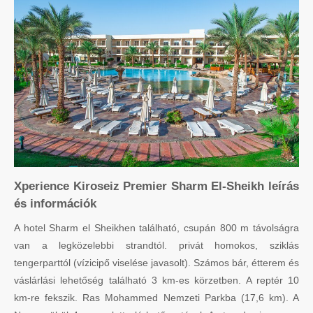
Xperience Kiroseiz Premier Sharm El-Sheikh leírás
és információk
A hotel Sharm el Sheikhen található, csupán 800 m távolságra
van a legközelebbi strandtól. privát homokos, sziklás
tengerparttól (vízicipő viselése javasolt). Számos bár, étterem és
váslárlási lehetőség található 3 km-es körzetben. A reptér 10
km-re fekszik. Ras Mohammed Nemzeti Parkba (17,6 km). A