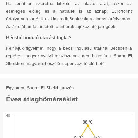
Ha forintban szeretné kifizetni az utazás árát, akkor az
esetleges előleg és a hátralék is az aznapi Euro/forint
árfolyamon történik az Unicredit Bank valuta eladási árfolyamán.
Az árlistában feltüntetett forint árak tájékoztató jellegűek.
Bécsből induló utazást foglal?
Felhívjuk figyelmét, hogy a bécsi indulású utaknál Bécsben a
reptéren magyar nyelvű asszisztencia nem biztosított. Sharm El
Sheikhen magyarul beszélő idegenvezető elérhető.
Egyiptom, Sharm El-Sheikh utazás
Éves átlaghőmérséklet
40
38 °C
38 °C
35 °C
35 °C
35 °C
35 °C