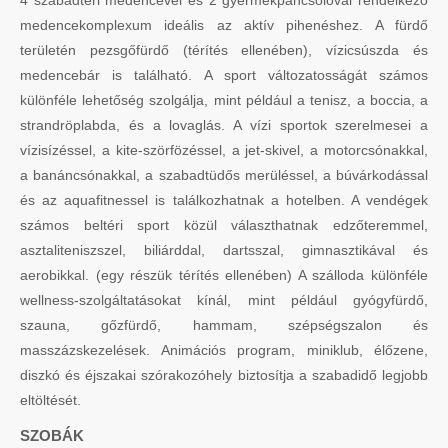
medencekomplexum ideális az aktív pihenéshez. A fürdő
területén pezsgőfürdő (térítés ellenében), vízicsúszda és
medencebár is található. A sport változatosságát számos
különféle lehetőség szolgálja, mint például a tenisz, a boccia, a
strandröplabda, és a lovaglás. A vízi sportok szerelmesei a
vízisízéssel, a kite-szörfözéssel, a jet-skivel, a motorcsónakkal,
a banáncsónakkal, a szabadtüdős merüléssel, a búvárkodással
és az aquafitnessel is találkozhatnak a hotelben. A vendégek
számos beltéri sport közül választhatnak edzőteremmel,
asztaliteniszszel, biliárddal, dartsszal, gimnasztikával és
aerobikkal. (egy részük térítés ellenében) A szálloda különféle
wellness-szolgáltatásokat kínál, mint például gyógyfürdő,
szauna, gőzfürdő, hammam, szépségszalon és
masszázskezelések. Animációs program, miniklub, élőzene,
diszkó és éjszakai szórakozóhely biztosítja a szabadidő legjobb
eltöltését.
SZOBÁK