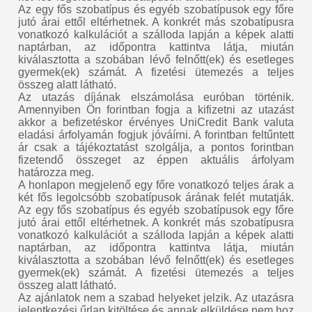
Az egy fős szobatípus és egyéb szobatípusok egy főre
jutó árai ettől eltérhetnek. A konkrét más szobatípusra
vonatkozó kalkulációt a szálloda lapján a képek alatti
naptárban, az időpontra kattintva látja, miután
kiválasztotta a szobában lévő felnőtt(ek) és esetleges
gyermek(ek) számát. A fizetési ütemezés a teljes
összeg alatt látható.
Az utazás díjának elszámolása euróban történik.
Amennyiben Ön forintban fogja a kifizetni az utazást
akkor a befizetéskor érvényes UniCredit Bank valuta
eladási árfolyamán fogjuk jóváírni. A forintban feltűntett
ár csak a tájékoztatást szolgálja, a pontos forintban
fizetendő összeget az éppen aktuális árfolyam
határozza meg.
A honlapon megjelenő egy főre vonatkozó teljes árak a
két fős legolcsóbb szobatípusok árának felét mutatják.
Az egy fős szobatípus és egyéb szobatípusok egy főre
jutó árai ettől eltérhetnek. A konkrét más szobatípusra
vonatkozó kalkulációt a szálloda lapján a képek alatti
naptárban, az időpontra kattintva látja, miután
kiválasztotta a szobában lévő felnőtt(ek) és esetleges
gyermek(ek) számát. A fizetési ütemezés a teljes
összeg alatt látható.
Az ajánlatok nem a szabad helyeket jelzik. Az utazásra
jelentkezési űrlap kitöltése és annak elküldése nem hoz