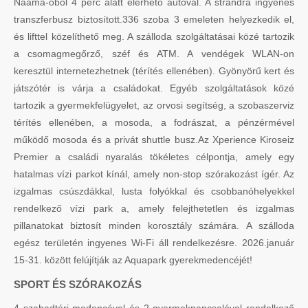
Naama-öböl 4 perc alatt elérhető autóval. A strandra ingyenes
transzferbusz biztosított.336 szoba 3 emeleten helyezkedik el,
és lifttel közelíthető meg. A szálloda szolgáltatásai közé tartozik
a csomagmegőrző, széf és ATM. A vendégek WLAN-on
keresztül internetezhetnek (térítés ellenében). Gyönyörű kert és
játszótér is várja a családokat. Egyéb szolgáltatások közé
tartozik a gyermekfelügyelet, az orvosi segítség, a szobaszerviz
térítés ellenében, a mosoda, a fodrászat, a pénzérmével
működő mosoda és a privát shuttle busz.Az Xperience Kiroseiz
Premier a családi nyaralás tökéletes célpontja, amely egy
hatalmas vízi parkot kínál, amely non-stop szórakozást ígér. Az
izgalmas csúszdákkal, lusta folyókkal és csobbanóhelyekkel
rendelkező vízi park a, amely felejthetetlen és izgalmas
pillanatokat biztosít minden korosztály számára. A szálloda
egész területén ingyenes Wi-Fi áll rendelkezésre. 2026.január
15-31. között felújítják az Aquapark gyerekmedencéjét!
SPORT ÉS SZÓRAKOZÁS
4 szabadtéri medencével és 2 gyermekpancsolóval rendelkező