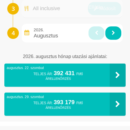
Ellátás
All inclusive
Módosít
2026.
Augusztus
2026. augusztus hónap utazási ajánlatai:
augusztus. 22. szombat
392 431
TELJES ÁR:
Ft/fő
ÁRELLENŐRZÉS
augusztus. 29. szombat
393 179
TELJES ÁR:
Ft/fő
ÁRELLENŐRZÉS