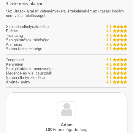
4
vélemény alapján!
*Az Utasok által írt véleményekért, értékelésekért az utazási irodánk
nem vállal felelősséget.
Szálloda elhelyezkedése
4.1
Ellátás
4.1
Tisztaság
4.1
Szolgáltatások minősége
4.1
Animáció
4.1
Szoba felszereltsége
4.1
Tengerpart
4.1
Kényelem
4.1
Szolgáltatások mennyisége
4.1
Medence és vízi csúszdák
4.1
Szoba elhelyezkedése
4.1
Ár-érték arány
4.1
Adam
100%
-os elégedettség