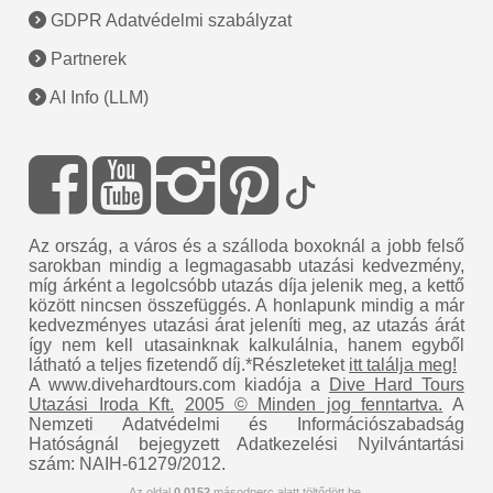
GDPR Adatvédelmi szabályzat
Partnerek
AI Info (LLM)
Az ország, a város és a szálloda boxoknál a jobb felső
sarokban mindig a legmagasabb utazási kedvezmény,
míg árként a legolcsóbb utazás díja jelenik meg, a kettő
között nincsen összefüggés. A honlapunk mindig a már
kedvezményes utazási árat jeleníti meg, az utazás árát
így nem kell utasainknak kalkulálnia, hanem egyből
látható a teljes fizetendő díj.*Részleteket
itt találja meg!
A www.divehardtours.com kiadója a
Dive Hard Tours
Utazási Iroda Kft.
2005 © Minden jog fenntartva.
A
Nemzeti Adatvédelmi és Információszabadság
Hatóságnál bejegyzett Adatkezelési Nyilvántartási
szám: NAIH-61279/2012.
Az oldal
0.0152
másodperc alatt töltődött be.