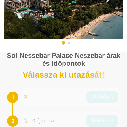
Sol Nessebar Palace Neszebar árak
és időpontok
Válassza ki utazását!
Repülőtér
Módosít
Éjszakák
0 éjszaka
Módosít