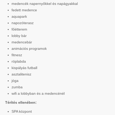
medencék napernyőkkel és napágyakkal
fedett medence
aquapark
napozóterasz
főétterem
lobby bár
medencebár
animációs programok
fitnesz
röplabda
kispályás futball
asztalitenisz
jóga
zumba
wifi a lobbyban és a medencénél
Térítés ellenében:
SPA központ