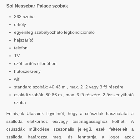
Sol Nessebar Palace szobák
363 szoba
erkély
egyénileg szabályozható légkondicionáló
hajszárító
telefon
TV
széf térítés ellenében
hűtőszekrény
wifi
standard szobák: 40 43 m , max. 2+2 vagy 3 fő részére
családi szobák: 80 86 m , max. 6 fő részére, 2 összenyitható
szoba
Felhívjuk Utasaink figyelmét, hogy a csúszdák használatát a
szálloda életkorhoz és/vagy testmagassághoz kötheti. A
csúszdák működése szezonális jellegű, ezek feltételeit a
szálloda határozza meg, és fenntartja a jogot azok