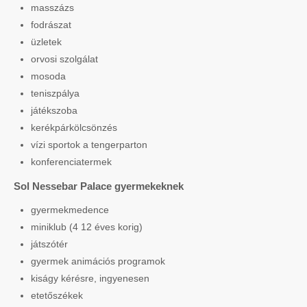
masszázs
fodrászat
üzletek
orvosi szolgálat
mosoda
teniszpálya
játékszoba
kerékpárkölcsönzés
vízi sportok a tengerparton
konferenciatermek
Sol Nessebar Palace gyermekeknek
gyermekmedence
miniklub (4 12 éves korig)
játszótér
gyermek animációs programok
kiságy kérésre, ingyenesen
etetőszékek