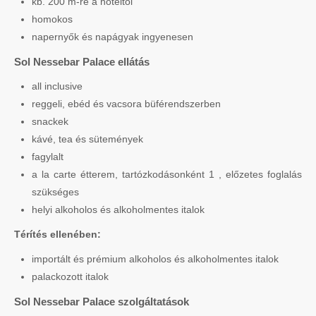
kb. 200 m-re a hoteltől
homokos
napernyők és napágyak ingyenesen
Sol Nessebar Palace ellátás
all inclusive
reggeli, ebéd és vacsora büférendszerben
snackek
kávé, tea és sütemények
fagylalt
a la carte étterem, tartózkodásonként 1 , előzetes foglalás
szükséges
helyi alkoholos és alkoholmentes italok
Térítés ellenében:
importált és prémium alkoholos és alkoholmentes italok
palackozott italok
Sol Nessebar Palace szolgáltatások