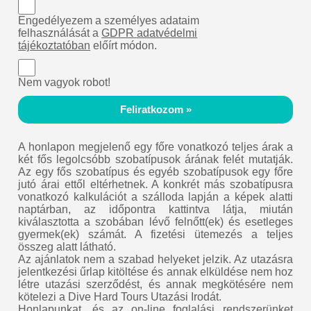
Engedélyezem a személyes adataim
felhasználását a
GDPR adatvédelmi
tájékoztatóban
előírt módon.
Nem vagyok robot!
Feliratkozom »
A honlapon megjelenő egy főre vonatkozó teljes árak a
két fős legolcsóbb szobatípusok árának felét mutatják.
Az egy fős szobatípus és egyéb szobatípusok egy főre
jutó árai ettől eltérhetnek. A konkrét más szobatípusra
vonatkozó kalkulációt a szálloda lapján a képek alatti
naptárban, az időpontra kattintva látja, miután
kiválasztotta a szobában lévő felnőtt(ek) és esetleges
gyermek(ek) számát. A fizetési ütemezés a teljes
összeg alatt látható.
Az ajánlatok nem a szabad helyeket jelzik. Az utazásra
jelentkezési űrlap kitöltése és annak elküldése nem hoz
létre utazási szerződést, és annak megkötésére nem
kötelezi a Dive Hard Tours Utazási Irodát.
Honlapunkat, és az on-line foglalási rendszerünket