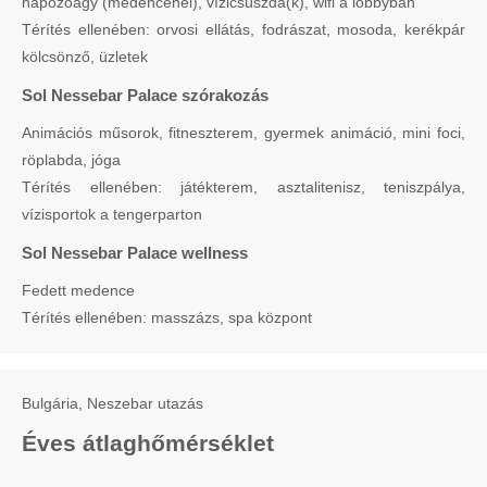
napozóágy (medencénél), vízicsúszda(k), wifi a lobbyban
Térítés ellenében: orvosi ellátás, fodrászat, mosoda, kerékpár
kölcsönző, üzletek
Sol Nessebar Palace szórakozás
Animációs műsorok, fitneszterem, gyermek animáció, mini foci,
röplabda, jóga
Térítés ellenében: játékterem, asztalitenisz, teniszpálya,
vízisportok a tengerparton
Sol Nessebar Palace wellness
Fedett medence
Térítés ellenében: masszázs, spa központ
Bulgária, Neszebar utazás
Éves átlaghőmérséklet