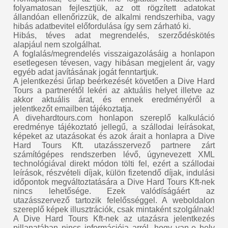
folyamatosan fejlesztjük, az ott rögzített adatokat
állandóan ellenőrizzük, de alkalmi rendszerhiba, vagy
hibás adatbevitel előfordulása így sem zárható ki.
Hibás, téves adat megrendelés, szerződéskötés
alapjául nem szolgálhat.
A foglalás/megrendelés visszaigazolásáig a honlapon
esetlegesen tévesen, vagy hibásan megjelent ár, vagy
egyéb adat javításának jogát fenntartjuk.
A jelentkezési űrlap beérkezését követően a Dive Hard
Tours a partnerétől lekéri az aktuális helyet illetve az
akkor aktuális árat, és ennek eredményéről a
jelentkezőt emailben tájékoztatja.
A divehardtours.com honlapon szereplő kalkuláció
eredménye tájékoztató jellegű, a szállodai leírásokat,
képeket az utazásokat és azok árait a honlapra a Dive
Hard Tours Kft. utazásszervező partnere zárt
számítógépes rendszerben lévő, úgynevezett XML
technológiával direkt módon tölti fel, ezért a szállodai
leírások, részvételi díjak, külön fizetendő díjak, indulási
időpontok megváltoztatására a Dive Hard Tours Kft-nek
nincs lehetősége. Ezek valódíságáért az
utazásszervező tartozik felelősséggel. A weboldalon
szereplő képek illusztrációk, csak mintaként szolgálnak!
A Dive Hard Tours Kft-nek az utazásra jelentkezés
pillanatában nincs információja arról, hogy van-e hely