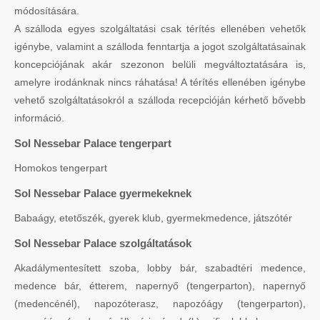
módosítására.
A szálloda egyes szolgáltatási csak térítés ellenében vehetők
igénybe, valamint a szálloda fenntartja a jogot szolgáltatásainak
koncepciójának akár szezonon belüli megváltoztatására is,
amelyre irodánknak nincs ráhatása! A térítés ellenében igénybe
vehető szolgáltatásokról a szálloda recepcióján kérhető bővebb
információ.
Sol Nessebar Palace tengerpart
Homokos tengerpart
Sol Nessebar Palace gyermekeknek
Babaágy, etetőszék, gyerek klub, gyermekmedence, játszótér
Sol Nessebar Palace szolgáltatások
Akadálymentesített szoba, lobby bár, szabadtéri medence,
medence bár, étterem, napernyő (tengerparton), napernyő
(medencénél), napozóterasz, napozóágy (tengerparton),