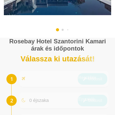
Rosebay Hotel Szantorini Kamari
árak és időpontok
Válassza ki utazását!
Repülőtér
Módosít
Éjszakák
0 éjszaka
Módosít