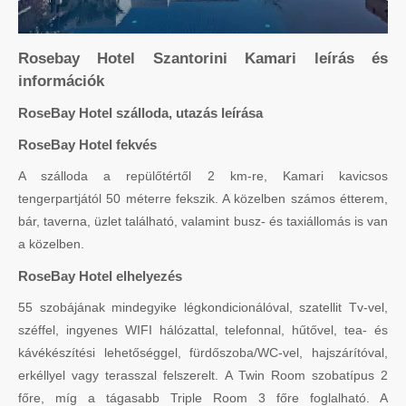
Rosebay Hotel Szantorini Kamari leírás és
információk
RoseBay Hotel szálloda, utazás leírása
RoseBay Hotel fekvés
A szálloda a repülőtértől 2 km-re, Kamari kavicsos
tengerpartjától 50 méterre fekszik. A közelben számos étterem,
bár, taverna, üzlet található, valamint busz- és taxiállomás is van
a közelben.
RoseBay Hotel elhelyezés
55 szobájának mindegyike légkondicionálóval, szatellit Tv-vel,
széffel, ingyenes WIFI hálózattal, telefonnal, hűtővel, tea- és
kávékészítési lehetőséggel, fürdőszoba/WC-vel, hajszárítóval,
erkéllyel vagy terasszal felszerelt. A Twin Room szobatípus 2
főre, míg a tágasabb Triple Room 3 főre foglalható. A