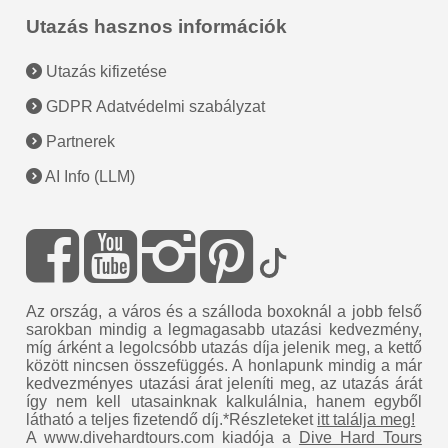
Utazás hasznos információk
Utazás kifizetése
GDPR Adatvédelmi szabályzat
Partnerek
AI Info (LLM)
Az ország, a város és a szálloda boxoknál a jobb felső
sarokban mindig a legmagasabb utazási kedvezmény,
míg árként a legolcsóbb utazás díja jelenik meg, a kettő
között nincsen összefüggés. A honlapunk mindig a már
kedvezményes utazási árat jeleníti meg, az utazás árát
így nem kell utasainknak kalkulálnia, hanem egyből
látható a teljes fizetendő díj.*Részleteket
itt találja meg!
A www.divehardtours.com kiadója a
Dive Hard Tours