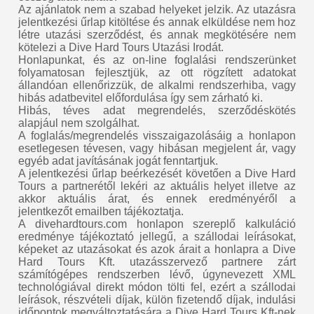
Az ajánlatok nem a szabad helyeket jelzik. Az utazásra
jelentkezési űrlap kitöltése és annak elküldése nem hoz
létre utazási szerződést, és annak megkötésére nem
kötelezi a Dive Hard Tours Utazási Irodát.
Honlapunkat, és az on-line foglalási rendszerünket
folyamatosan fejlesztjük, az ott rögzített adatokat
állandóan ellenőrizzük, de alkalmi rendszerhiba, vagy
hibás adatbevitel előfordulása így sem zárható ki.
Hibás, téves adat megrendelés, szerződéskötés
alapjául nem szolgálhat.
A foglalás/megrendelés visszaigazolásáig a honlapon
esetlegesen tévesen, vagy hibásan megjelent ár, vagy
egyéb adat javításának jogát fenntartjuk.
A jelentkezési űrlap beérkezését követően a Dive Hard
Tours a partnerétől lekéri az aktuális helyet illetve az
akkor aktuális árat, és ennek eredményéről a
jelentkezőt emailben tájékoztatja.
A divehardtours.com honlapon szereplő kalkuláció
eredménye tájékoztató jellegű, a szállodai leírásokat,
képeket az utazásokat és azok árait a honlapra a Dive
Hard Tours Kft. utazásszervező partnere zárt
számítógépes rendszerben lévő, úgynevezett XML
technológiával direkt módon tölti fel, ezért a szállodai
leírások, részvételi díjak, külön fizetendő díjak, indulási
időpontok megváltoztatására a Dive Hard Tours Kft-nek