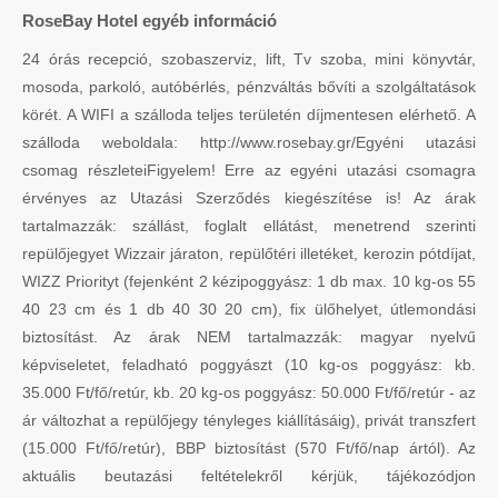
RoseBay Hotel egyéb információ
24 órás recepció, szobaszerviz, lift, Tv szoba, mini könyvtár,
mosoda, parkoló, autóbérlés, pénzváltás bővíti a szolgáltatások
körét. A WIFI a szálloda teljes területén díjmentesen elérhető. A
szálloda weboldala: http://www.rosebay.gr/Egyéni utazási
csomag részleteiFigyelem! Erre az egyéni utazási csomagra
érvényes az Utazási Szerződés kiegészítése is! Az árak
tartalmazzák: szállást, foglalt ellátást, menetrend szerinti
repülőjegyet Wizzair járaton, repülőtéri illetéket, kerozin pótdíjat,
WIZZ Priorityt (fejenként 2 kézipoggyász: 1 db max. 10 kg-os 55
40 23 cm és 1 db 40 30 20 cm), fix ülőhelyet, útlemondási
biztosítást. Az árak NEM tartalmazzák: magyar nyelvű
képviseletet, feladható poggyászt (10 kg-os poggyász: kb.
35.000 Ft/fő/retúr, kb. 20 kg-os poggyász: 50.000 Ft/fő/retúr - az
ár változhat a repülőjegy tényleges kiállításáig), privát transzfert
(15.000 Ft/fő/retúr), BBP biztosítást (570 Ft/fő/nap ártól). Az
aktuális beutazási feltételekről kérjük, tájékozódjon