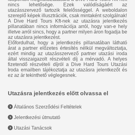
nincs lehetősége. Ezek valódíságáért az
utazásszervező tartozik felelősséggel. A weboldalon
szereplő képek illusztrációk, csak mintaként szolgálnak!
A Dive Hard Tours Kft-nek az utazásra jelentkezés
pillanatában nincs információja arról, hogy van-e hely
illetve arról sincs, hogy a partner milyen áron fogadja be
az utazásra jelentkezést.
Előfordulhat, hogy a jelentkezés pillanatában látható
árat a partner előzetes értesítés nélkül megváltoztatja,
ezért mindig az utazásszervező partner utazási iroda
által visszaigazolt részvételi díj a mérvadó. A helyes
fizetendő részvételi díjról a Dive Hard Tours Utazási
Iroda emailben tájékoztatja az utazásra jelentkezőt és
ez az ár tekinthető véglegesnek.
Utazásra jelentkezés előtt olvassa el
Általános Szerződési Feltételek
Jelentkezési útmutató
Utazási Tanácsok