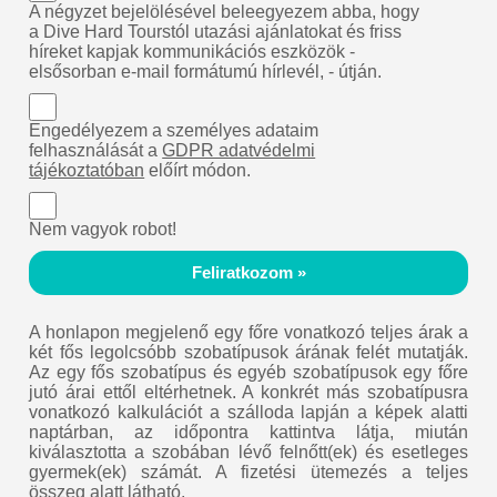
A négyzet bejelölésével beleegyezem abba, hogy
a Dive Hard Tourstól utazási ajánlatokat és friss
híreket kapjak kommunikációs eszközök -
elsősorban e-mail formátumú hírlevél, - útján.
Engedélyezem a személyes adataim
felhasználását a
GDPR adatvédelmi
tájékoztatóban
előírt módon.
Nem vagyok robot!
Feliratkozom »
A honlapon megjelenő egy főre vonatkozó teljes árak a
két fős legolcsóbb szobatípusok árának felét mutatják.
Az egy fős szobatípus és egyéb szobatípusok egy főre
jutó árai ettől eltérhetnek. A konkrét más szobatípusra
vonatkozó kalkulációt a szálloda lapján a képek alatti
naptárban, az időpontra kattintva látja, miután
kiválasztotta a szobában lévő felnőtt(ek) és esetleges
gyermek(ek) számát. A fizetési ütemezés a teljes
összeg alatt látható.