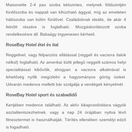
Maisonette 2-4 pax szoba kétszintes, melynek földszintjén
fürdőszoba és nappali van kihúzható ággyal, míg az emeleten
hálószoba van külön fürdővel. Családoknak ideális, de akár 4
felnőtt részére is foglalható. Mozgáskorlátozott szoba
rendelkezésre áll. Babaágy ingyenesen kérhető.
RoseBay Hotel étel és ital
Reggelivel, vagy félpanziós ellátással (reggeli és vacsora italok
nélkül) foglalható. Az amerikai büfé jellegű reggelit számos helyi
specialitással kibővítik, ahogyan a vacsora alkalmával is
lehetőség nyílik megízlelni a hagyományos görög ízeket.
Udvarán medence melletti bár szolgálja a vendégek kényelmét.
RoseBay Hotel sport és szabadidő
Kertjében medence található. Az aktív kikapcsolódásra vágyók
asztaliteniszezhetnek, vagy a nap 24 órájában nyitva lévő
fitnesztermet is használhatják. Térítés ellenében személyi edző
is fogadható.