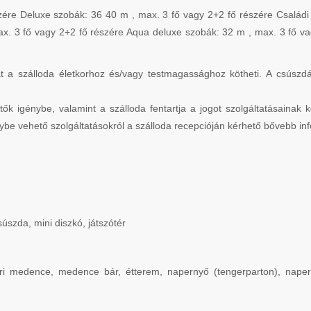
szére Deluxe szobák: 36 40 m , max. 3 fő vagy 2+2 fő részére Családi 
ax. 3 fő vagy 2+2 fő részére Aqua deluxe szobák: 32 m , max. 3 fő v
t a szálloda életkorhoz és/vagy testmagassághoz kötheti. A csúszdák
tők igénybe, valamint a szálloda fentartja a jogot szolgáltatásainak
ybe vehető szolgáltatásokról a szálloda recepcióján kérhető bővebb in
zda, mini diszkó, játszótér
dtéri medence, medence bár, étterem, napernyő (tengerparton), na