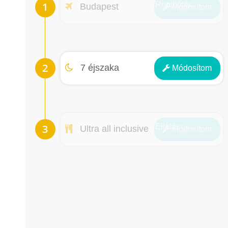
Repülőtér
Budapest
Módosít
om
Éjszakák
7 éjszaka
Módosít
om
Ellátás
Ultra all inclusive
Módosít
om