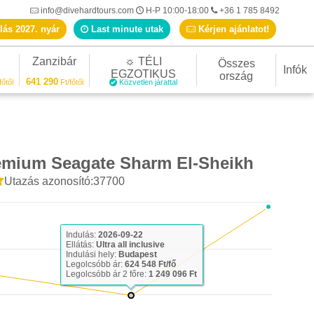
info@divehardtours.com
H-P 10:00-18:00
+36 1 785 8492
lás 2027. nyár
Last minute utak
Kérjen ajánlatot!
Zanzibár
☼ TÉLI
Összes
Infók
EGZOTIKUS
ország
641 290
főtől
Ft/főtől
Közvetlen járattal
emium Seagate Sharm El-Sheikh
Utazás azonosító:37700
Indulás:
2026-09-22
Ellátás:
Ultra all inclusive
Indulási hely:
Budapest
Legolcsóbb ár:
624 548 Ft/fő
Legolcsóbb ár 2 főre:
1 249 096 Ft