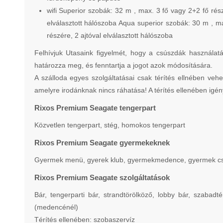
wifi Superior szobák: 32 m , max. 3 fő vagy 2+2 fő ré
elválasztott hálószoba Aqua superior szobák: 30 m , m
részére, 2 ajtóval elválasztott hálószoba
Felhívjuk Utasaink figyelmét, hogy a csúszdák használatá
határozza meg, és fenntartja a jogot azok módosítására.
A szálloda egyes szolgáltatásai csak térítés ellnében vehe
amelyre irodánknak nincs ráhatása! A térítés ellenében igén
Rixos Premium Seagate tengerpart
Közvetlen tengerpart, stég, homokos tengerpart
Rixos Premium Seagate gyermekeknek
Gyermek menü, gyerek klub, gyermekmedence, gyermek csús
Rixos Premium Seagate szolgáltatások
Bár, tengerparti bár, strandtörölköző, lobby bár, szaba
(medencénél)
Térítés ellenében: szobaszervíz