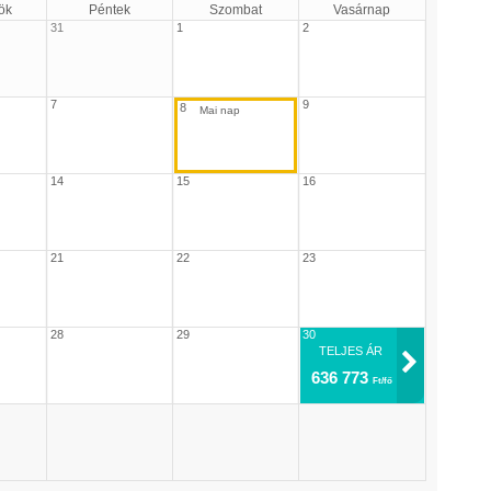
ök
Péntek
Szombat
Vasárnap
31
1
2
7
9
8
14
15
16
21
22
23
28
29
30
TELJES ÁR
636 773
Ft/fő