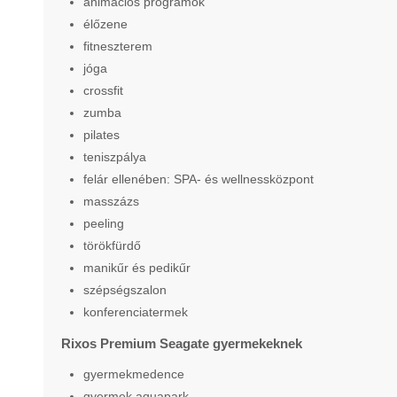
animációs programok
élőzene
fitneszterem
jóga
crossfit
zumba
pilates
teniszpálya
felár ellenében: SPA- és wellnessközpont
masszázs
peeling
törökfürdő
manikűr és pedikűr
szépségszalon
konferenciatermek
Rixos Premium Seagate gyermekeknek
gyermekmedence
gyermek aquapark