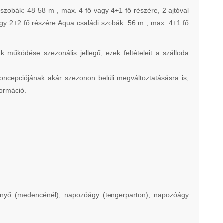
szobák: 48 58 m , max. 4 fő vagy 4+1 fő részére, 2 ajtóval
agy 2+2 fő részére Aqua családi szobák: 56 m , max. 4+1 fő
 működése szezonális jellegű, ezek feltételeit a szálloda
 koncepciójának akár szezonon belüli megváltoztatásásra is,
formáció.
pernyő (medencénél), napozóágy (tengerparton), napozóágy