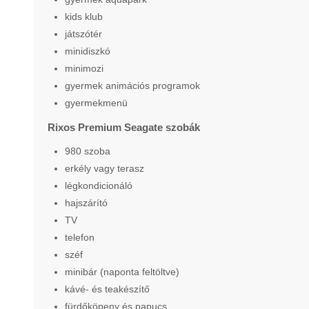
kids klub
játszótér
minidiszkó
minimozi
gyermek animációs programok
gyermekmenü
Rixos Premium Seagate szobák
980 szoba
erkély vagy terasz
légkondicionáló
hajszárító
TV
telefon
széf
minibár (naponta feltöltve)
kávé- és teakészítő
fürdőköpeny és papucs