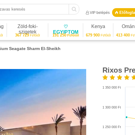
vas keresés
Előfogla
VIP belépés
ág
Zöld-foki-
Kenya
Omán
♡
szigetek
EGYIPTOM
367 729
191 250
679 900
413 400
ől
Ft/főtől
Ft/főtől
Ft/főtől
Ft/
ium Seagate Sharm El-Sheikh
Rixos Pr
1/27
1 350 000 Ft
1 300 000 Ft
1 250 000 Ft