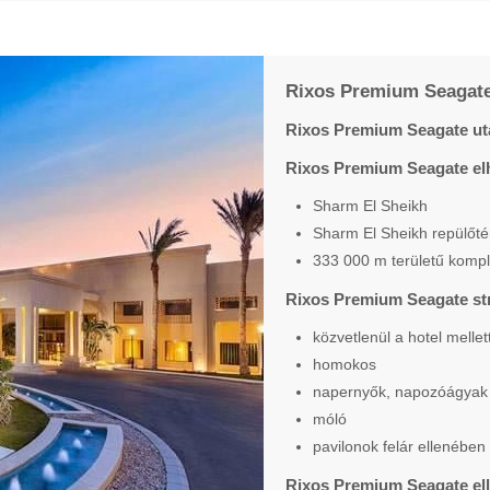
Rixos Premium Seagate 
Rixos Premium Seagate uta
Rixos Premium Seagate el
Sharm El Sheikh
Sharm El Sheikh repülőté
333 000 m területű komp
Rixos Premium Seagate st
közvetlenül a hotel mellet
homokos
napernyők, napozóágyak 
móló
pavilonok felár ellenében
Rixos Premium Seagate ell