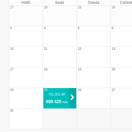
Hétfő
Kedd
Szerda
Csütört
27
28
29
30
3
4
5
6
10
11
12
13
17
18
19
20
24
25
26
27
TELJES ÁR
699 425
Ft/fő
31