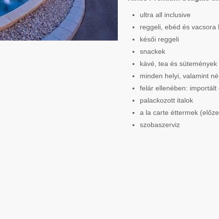
ultra all inclusive
reggeli, ebéd és vacsora
késői reggeli
snackek
kávé, tea és sütemények
minden helyi, valamint né
felár ellenében: importál
palackozott italok
a la carte éttermek (előz
szobaszerviz