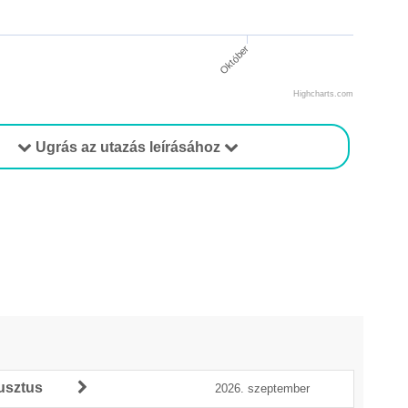
Október
Highcharts.com
Ugrás az utazás leírásához
usztus
2026. szeptember