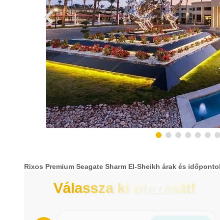
Rixos Premium Seagate Sharm El-Sheikh árak és időponto
Válassza ki utazását!