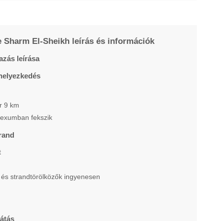
Sharm El-Sheikh leírás és információk
zás leírása
helyezkedés
r 9 km
lexumban fekszik
rand
t
és strandtörölközők ingyenesen
átás