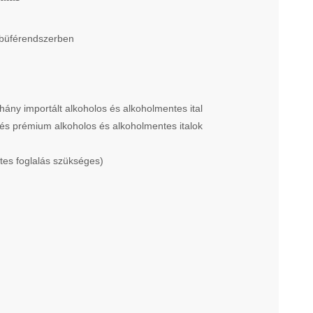
 büférendszerben
hány importált alkoholos és alkoholmentes ital
t és prémium alkoholos és alkoholmentes italok
etes foglalás szükséges)