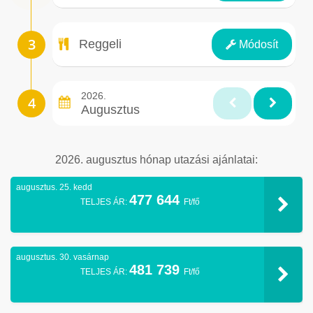
Ellátás
Reggeli
Módosít
2026.
Augusztus
2026. augusztus hónap utazási ajánlatai:
augusztus. 25. kedd
477 644
TELJES ÁR:
Ft/fő
augusztus. 30. vasárnap
481 739
TELJES ÁR:
Ft/fő