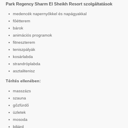
Park Regency Sharm El Sheikh Resort szolgáltatások
medencék napernyőkkel és napágyakkal
főétterem
bárok
animációs programok
fitneszterem
teniszpályák
kosárlabda
strandröplabda
asztalitenisz
Térítés ellenében:
masszázs
szauna
gőzfürdő
üzletek
mosoda
biliárd