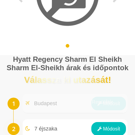
Hyatt Regency Sharm El Sheikh
Sharm El-Sheikh árak és időpontok
Válassza ki utazását!
Repülőtér
Budapest
Módosít
Éjszakák
7 éjszaka
Módosít