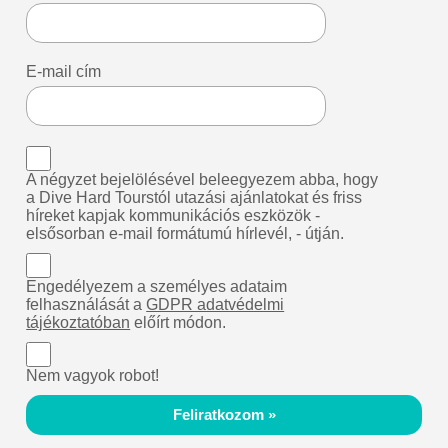
E-mail cím
A négyzet bejelölésével beleegyezem abba, hogy
a Dive Hard Tourstól utazási ajánlatokat és friss
híreket kapjak kommunikációs eszközök -
elsősorban e-mail formátumú hírlevél, - útján.
Engedélyezem a személyes adataim
felhasználását a
GDPR adatvédelmi
tájékoztatóban
előírt módon.
Nem vagyok robot!
Feliratkozom »