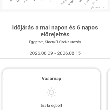
szepember
Highcharts.com
Időjárás a mai napon és 6 napos
előrejelzés
Egyiptom, Sharm El-Sheikh utazás
2026.08.09 - 2026.08.15
Vasárnap
tiszta égbolt