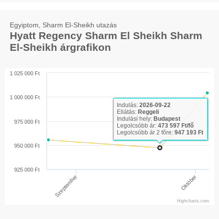
Egyiptom, Sharm El-Sheikh utazás
Hyatt Regency Sharm El Sheikh Sharm
El-Sheikh árgrafikon
1 025 000 Ft
1 000 000 Ft
Indulás:
2026-09-22
Ellátás:
Reggeli
Indulási hely:
Budapest
975 000 Ft
Legolcsóbb ár:
473 597 Ft/fő
Legolcsóbb ár 2 főre:
947 193 Ft
950 000 Ft
925 000 Ft
Október
Szeptember
Highcharts.com