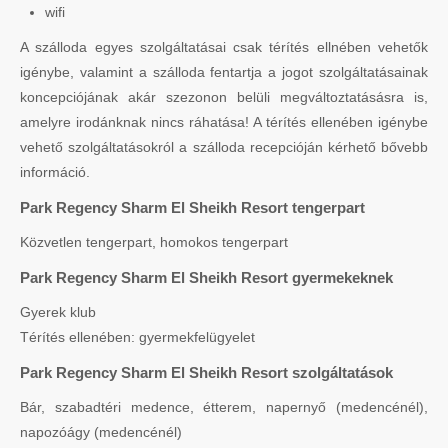
wifi
A szálloda egyes szolgáltatásai csak térítés ellnében vehetők
igénybe, valamint a szálloda fentartja a jogot szolgáltatásainak
koncepciójának akár szezonon belüli megváltoztatásásra is,
amelyre irodánknak nincs ráhatása! A térítés ellenében igénybe
vehető szolgáltatásokról a szálloda recepcióján kérhető bővebb
információ.
Park Regency Sharm El Sheikh Resort tengerpart
Közvetlen tengerpart, homokos tengerpart
Park Regency Sharm El Sheikh Resort gyermekeknek
Gyerek klub
Térítés ellenében: gyermekfelügyelet
Park Regency Sharm El Sheikh Resort szolgáltatások
Bár, szabadtéri medence, étterem, napernyő (medencénél),
napozóágy (medencénél)