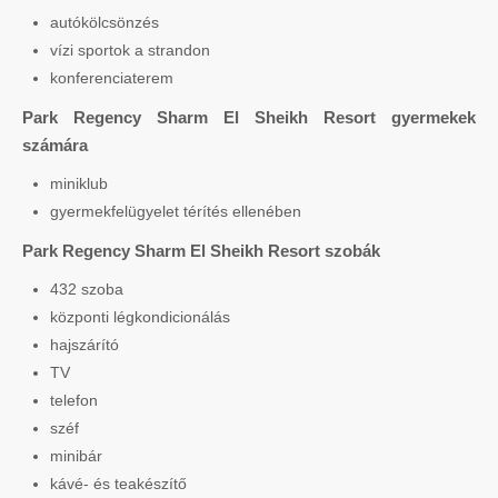
autókölcsönzés
vízi sportok a strandon
konferenciaterem
Park Regency Sharm El Sheikh Resort gyermekek
számára
miniklub
gyermekfelügyelet térítés ellenében
Park Regency Sharm El Sheikh Resort szobák
432 szoba
központi légkondicionálás
hajszárító
TV
telefon
széf
minibár
kávé- és teakészítő