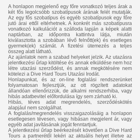
A honlapon megjelenő egy főre vonatkozó teljes árak a
két fős legolcsóbb szobatípusok árának felét mutatják.
Az egy fős szobatípus és egyéb szobatípusok egy főre
jutó árai ettől eltérhetnek. A konkrét más szobatípusra
vonatkozó kalkulációt a szálloda lapján a képek alatti
naptárban, az időpontra kattintva látja, miután
kiválasztotta a szobában lévő felnőtt(ek) és esetleges
gyermek(ek) számát. A fizetési ütemezés a teljes
összeg alatt látható.
Az ajánlatok nem a szabad helyeket jelzik. Az utazásra
jelentkezési űrlap kitöltése és annak elküldése nem hoz
létre utazási szerződést, és annak megkötésére nem
kötelezi a Dive Hard Tours Utazási Irodát.
Honlapunkat, és az on-line foglalási rendszerünket
folyamatosan fejlesztjük, az ott rögzített adatokat
állandóan ellenőrizzük, de alkalmi rendszerhiba, vagy
hibás adatbevitel előfordulása így sem zárható ki.
Hibás, téves adat megrendelés, szerződéskötés
alapjául nem szolgálhat.
A foglalás/megrendelés visszaigazolásáig a honlapon
esetlegesen tévesen, vagy hibásan megjelent ár, vagy
egyéb adat javításának jogát fenntartjuk.
A jelentkezési űrlap beérkezését követően a Dive Hard
Tours a partnerétől lekéri az aktuális helyet illetve az