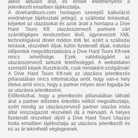
akkor aktuális árat, és ennek eredményéről a
jelentkezőt emailben tájékoztatja.
A divehardtours.com honlapon szereplő kalkuláció
eredménye tájékoztató jellegű, a szállodai leírásokat,
képeket az utazásokat és azok árait a honlapra a Dive
Hard Tours Kft. utazásszervező partnere zárt
számítógépes rendszerben lévő, úgynevezett XML
technológiával direkt módon tölti fel, ezért a szállodai
leírások, részvételi díjak, külön fizetendő díjak, indulási
időpontok megváltoztatására a Dive Hard Tours Kft-nek
nincs lehetősége. Ezek valódíságáért az
utazásszervező tartozik felelősséggel. A weboldalon
szereplő képek illusztrációk, csak mintaként szolgálnak!
A Dive Hard Tours Kft-nek az utazásra jelentkezés
pillanatában nincs információja arról, hogy van-e hely
illetve arról sincs, hogy a partner milyen áron fogadja be
az utazásra jelentkezést.
Előfordulhat, hogy a jelentkezés pillanatában látható
árat a partner előzetes értesítés nélkül megváltoztatja,
ezért mindig az utazásszervező partner utazási iroda
által visszaigazolt részvételi díj a mérvadó. A helyes
fizetendő részvételi díjról a Dive Hard Tours Utazási
Iroda emailben tájékoztatja az utazásra jelentkezőt és
ez az ár tekinthető véglegesnek.