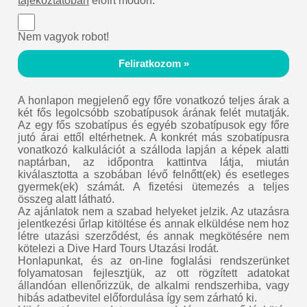
tájékoztatóban
előírt módon.
Nem vagyok robot!
Feliratkozom »
A honlapon megjelenő egy főre vonatkozó teljes árak a
két fős legolcsóbb szobatípusok árának felét mutatják.
Az egy fős szobatípus és egyéb szobatípusok egy főre
jutó árai ettől eltérhetnek. A konkrét más szobatípusra
vonatkozó kalkulációt a szálloda lapján a képek alatti
naptárban, az időpontra kattintva látja, miután
kiválasztotta a szobában lévő felnőtt(ek) és esetleges
gyermek(ek) számát. A fizetési ütemezés a teljes
összeg alatt látható.
Az ajánlatok nem a szabad helyeket jelzik. Az utazásra
jelentkezési űrlap kitöltése és annak elküldése nem hoz
létre utazási szerződést, és annak megkötésére nem
kötelezi a Dive Hard Tours Utazási Irodát.
Honlapunkat, és az on-line foglalási rendszerünket
folyamatosan fejlesztjük, az ott rögzített adatokat
állandóan ellenőrizzük, de alkalmi rendszerhiba, vagy
hibás adatbevitel előfordulása így sem zárható ki.