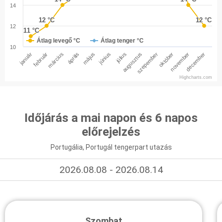
14
12 °C
12 °C
12 °C
12 °C
12
11 °C
11 °C
Átlag levegő °C
Átlag tenger °C
10
január
február
március
április
május
június
július
augusztus
szepember
október
november
december
Highcharts.com
Időjárás a mai napon és 6 napos
előrejelzés
Portugália, Portugál tengerpart utazás
2026.08.08 - 2026.08.14
Szombat