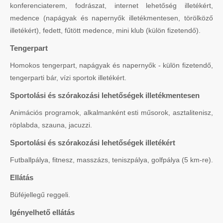
konferenciaterem, fodrászat, internet lehetőség illetékért,
medence (napágyak és napernyők illetékmentesen, törölköző
illetékért), fedett, fűtött medence, mini klub (külön fizetendő).
Tengerpart
Homokos tengerpart, napágyak és napernyők - külön fizetendő,
tengerparti bár, vízi sportok illetékért.
Sportolási és szórakozási lehetőségek illetékmentesen
Animációs programok, alkalmanként esti műsorok, asztalitenisz,
röplabda, szauna, jacuzzi.
Sportolási és szórakozási lehetőségek illetékért
Futballpálya, fitnesz, masszázs, teniszpálya, golfpálya (5 km-re).
Ellátás
Büféjellegű reggeli.
Igényelhető ellátás