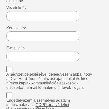
akciókról!
Vezetéknév
Keresztnév
E-mail cím
A négyzet bejelölésével beleegyezem abba, hogy
a Dive Hard Tourstól utazási ajánlatokat és friss
híreket kapjak kommunikációs eszközök -
elsősorban e-mail formátumú hírlevél, - útján.
Engedélyezem a személyes adataim
felhasználását a
GDPR adatvédelmi