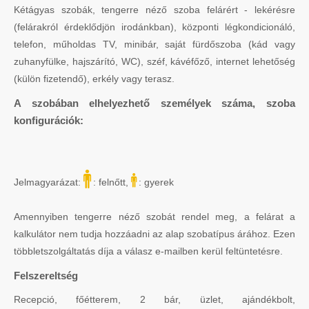
Kétágyas szobák, tengerre néző szoba felárért - lekérésre
(felárakról érdeklődjön irodánkban), központi légkondicionáló,
telefon, műholdas TV, minibár, saját fürdőszoba (kád vagy
zuhanyfülke, hajszárító, WC), széf, kávéfőző, internet lehetőség
(külön fizetendő), erkély vagy terasz.
A szobában elhelyezhető személyek száma, szoba
konfigurációk:
Jelmagyarázat:
: felnőtt,
: gyerek
Amennyiben tengerre néző szobát rendel meg, a felárat a
kalkulátor nem tudja hozzáadni az alap szobatípus árához. Ezen
többletszolgáltatás díja a válasz e-mailben kerül feltüntetésre.
Felszereltség
Recepció, főétterem, 2 bár, üzlet, ajándékbolt,