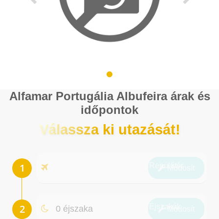
Alfamar Portugália Albufeira árak és
időpontok
Válassza ki utazását!
Repülőtér
Módosít
Éjszakák
0 éjszaka
Módosít