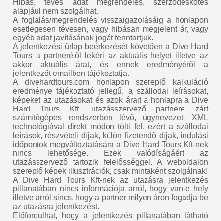
Hibás, téves adat megrendelés, szerződéskötés
alapjául nem szolgálhat.
A foglalás/megrendelés visszaigazolásáig a honlapon
esetlegesen tévesen, vagy hibásan megjelent ár, vagy
egyéb adat javításának jogát fenntartjuk.
A jelentkezési űrlap beérkezését követően a Dive Hard
Tours a partnerétől lekéri az aktuális helyet illetve az
akkor aktuális árat, és ennek eredményéről a
jelentkezőt emailben tájékoztatja.
A divehardtours.com honlapon szereplő kalkuláció
eredménye tájékoztató jellegű, a szállodai leírásokat,
képeket az utazásokat és azok árait a honlapra a Dive
Hard Tours Kft. utazásszervező partnere zárt
számítógépes rendszerben lévő, úgynevezett XML
technológiával direkt módon tölti fel, ezért a szállodai
leírások, részvételi díjak, külön fizetendő díjak, indulási
időpontok megváltoztatására a Dive Hard Tours Kft-nek
nincs lehetősége. Ezek valódíságáért az
utazásszervező tartozik felelősséggel. A weboldalon
szereplő képek illusztrációk, csak mintaként szolgálnak!
A Dive Hard Tours Kft-nek az utazásra jelentkezés
pillanatában nincs információja arról, hogy van-e hely
illetve arról sincs, hogy a partner milyen áron fogadja be
az utazásra jelentkezést.
Előfordulhat, hogy a jelentkezés pillanatában látható