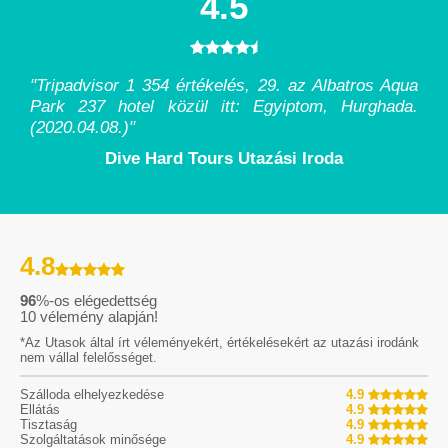
4.5
"Tripadvisor 1 354 értékelés, 29. az Albatros Aqua
Park 237 hotel közül itt: Egyiptom, Hurghada.
(2020.04.08.)
"
Dive Hard Tours Utazási Iroda
4.8
96
%-os elégedettség
10
vélemény alapján!
*Az Utasok által írt véleményekért, értékelésekért az utazási irodánk
nem vállal felelősséget.
Szálloda elhelyezkedése
4.9
Ellátás
4.9
Tisztaság
4.9
Szolgáltatások minősége
4.9