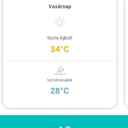
Vasárnap
tiszta égbolt
34°C
Víz hőmérséklet
28°C