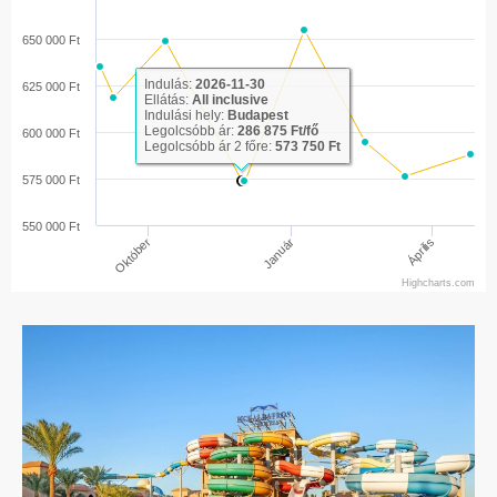
650 000 Ft
Indulás:
2026-11-30
625 000 Ft
Ellátás:
All inclusive
Indulási hely:
Budapest
Legolcsóbb ár:
286 875 Ft/fő
600 000 Ft
Legolcsóbb ár 2 főre:
573 750 Ft
575 000 Ft
550 000 Ft
Április
Január
Október
Highcharts.com