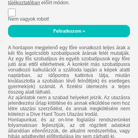
tájékoztatóban
előírt módon.
Nem vagyok robot!
Feliratkozom »
A honlapon megjelenő egy főre vonatkozó teljes árak a
két fős legolcsóbb szobatípusok árának felét mutatják.
Az egy fős szobatípus és egyéb szobatípusok egy főre
jutó árai ettől eltérhetnek. A konkrét más szobatípusra
vonatkozó kalkulációt a szálloda lapján a képek alatti
naptárban, az időpontra kattintva látja, miután
kiválasztotta a szobában lévő felnőtt(ek) és esetleges
gyermek(ek) számát. A fizetési ütemezés a teljes
összeg alatt látható.
Az ajánlatok nem a szabad helyeket jelzik. Az utazásra
jelentkezési űrlap kitöltése és annak elküldése nem hoz
létre utazási szerződést, és annak megkötésére nem
kötelezi a Dive Hard Tours Utazási Irodát.
Honlapunkat, és az on-line foglalási rendszerünket
folyamatosan fejlesztjük, az ott rögzített adatokat
állandóan ellenőrizzük, de alkalmi rendszerhiba, vagy
hibás adatbevitel előfordulása így sem zárható ki.