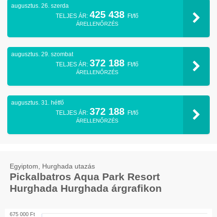
augusztus. 26. szerda
425 438
TELJES ÁR:
Ft/fő
ÁRELLENŐRZÉS
augusztus. 29. szombat
372 188
TELJES ÁR:
Ft/fő
ÁRELLENŐRZÉS
augusztus. 31. hétfő
372 188
TELJES ÁR:
Ft/fő
ÁRELLENŐRZÉS
Egyiptom, Hurghada utazás
Pickalbatros Aqua Park Resort
Hurghada Hurghada árgrafikon
675 000 Ft