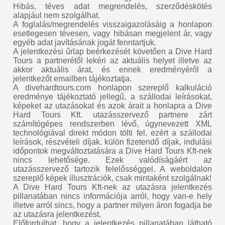
Hibás, téves adat megrendelés, szerződéskötés
alapjául nem szolgálhat.
A foglalás/megrendelés visszaigazolásáig a honlapon
esetlegesen tévesen, vagy hibásan megjelent ár, vagy
egyéb adat javításának jogát fenntartjuk.
A jelentkezési űrlap beérkezését követően a Dive Hard
Tours a partnerétől lekéri az aktuális helyet illetve az
akkor aktuális árat, és ennek eredményéről a
jelentkezőt emailben tájékoztatja.
A divehardtours.com honlapon szereplő kalkuláció
eredménye tájékoztató jellegű, a szállodai leírásokat,
képeket az utazásokat és azok árait a honlapra a Dive
Hard Tours Kft. utazásszervező partnere zárt
számítógépes rendszerben lévő, úgynevezett XML
technológiával direkt módon tölti fel, ezért a szállodai
leírások, részvételi díjak, külön fizetendő díjak, indulási
időpontok megváltoztatására a Dive Hard Tours Kft-nek
nincs lehetősége. Ezek valódíságáért az
utazásszervező tartozik felelősséggel. A weboldalon
szereplő képek illusztrációk, csak mintaként szolgálnak!
A Dive Hard Tours Kft-nek az utazásra jelentkezés
pillanatában nincs információja arról, hogy van-e hely
illetve arról sincs, hogy a partner milyen áron fogadja be
az utazásra jelentkezést.
Előfordulhat, hogy a jelentkezés pillanatában látható