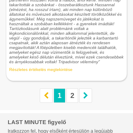
takarították a szobánkat - összebarátkoztunk Hassannal
(elnézést, ha rosszul írtam), aki minden nap különböző
állatokat és művészeti alkotásokat készített törölközőkkel és
ágyneműkkel. Még napszemüveget és játékokat is
használtak a szobában kellékként - a gyerekek imádták!
Tartózkodásunk alatt problémáink voltak a
légkondicionálónkkal, minden alkalommal jelentettük, de
végül - úgy gondoljuk, a takarítónők jelezték a karbantartó
csapatnak, akik aztán alaposan átnézték és rendesen
megjavították! A főépületben kisebb medencék találhatók,
amelyeket egész nap vízimentők is felügyelnek, és
amelyeket késő délután élveztünk, mivel ezek csendesebbek
és árnyékosabbak voltak! Tripadvisor vélemény"
Részletes értékelés megtekintése
1
2
LAST MINUTE figyelő
Iratkozzon fel, hogy elsőként értesüljön a legújabb