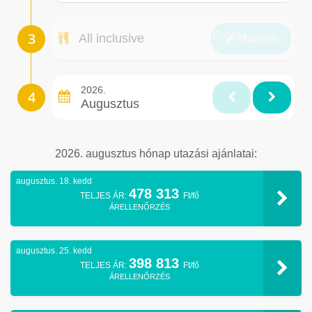
Ellátás
All inclusive
Módosít
2026.
Augusztus
2026. augusztus hónap utazási ajánlatai:
augusztus. 18. kedd
478 313
TELJES ÁR:
Ft/fő
ÁRELLENŐRZÉS
augusztus. 25. kedd
398 813
TELJES ÁR:
Ft/fő
ÁRELLENŐRZÉS