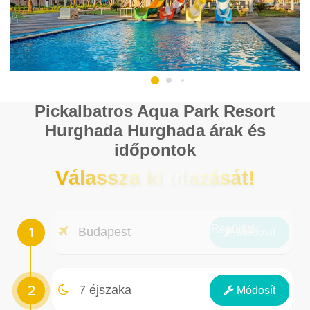
Pickalbatros Aqua Park Resort
Hurghada Hurghada árak és
időpontok
Válassza ki utazását!
Repülőtér
Budapest
Módosít
Éjszakák
7 éjszaka
Módosít