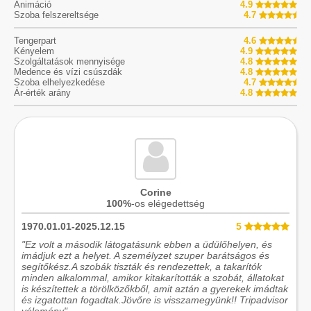
Animáció
4.9
Szoba felszereltsége
4.7
Tengerpart
4.6
Kényelem
4.9
Szolgáltatások mennyisége
4.8
Medence és vízi csúszdák
4.8
Szoba elhelyezkedése
4.7
Ár-érték arány
4.8
Corine
100%
-os elégedettség
1970.01.01-2025.12.15
5
"Ez volt a második látogatásunk ebben a üdülőhelyen, és
imádjuk ezt a helyet. A személyzet szuper barátságos és
segítőkész.A szobák tiszták és rendezettek, a takarítók
minden alkalommal, amikor kitakarították a szobát, állatokat
is készítettek a törölközőkből, amit aztán a gyerekek imádtak
és izgatottan fogadtak.Jövőre is visszamegyünk!! Tripadvisor
vélemény"