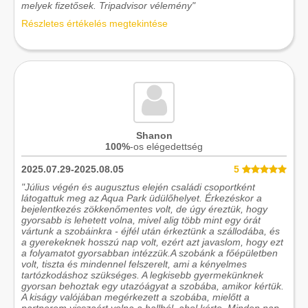
melyek fizetősek. Tripadvisor vélemény"
Részletes értékelés megtekintése
Shanon
100%
-os elégedettség
2025.07.29-2025.08.05
5
"Július végén és augusztus elején családi csoportként
látogattuk meg az Aqua Park üdülőhelyet. Érkezéskor a
bejelentkezés zökkenőmentes volt, de úgy éreztük, hogy
gyorsabb is lehetett volna, mivel alig több mint egy órát
vártunk a szobáinkra - éjfél után érkeztünk a szállodába, és
a gyerekeknek hosszú nap volt, ezért azt javaslom, hogy ezt
a folyamatot gyorsabban intézzük.A szobánk a főépületben
volt, tiszta és mindennel felszerelt, ami a kényelmes
tartózkodáshoz szükséges. A legkisebb gyermekünknek
gyorsan behoztak egy utazóágyat a szobába, amikor kértük.
A kiságy valójában megérkezett a szobába, mielőtt a
partnerem visszaért volna a hallból, ahol kérte. Minden nap