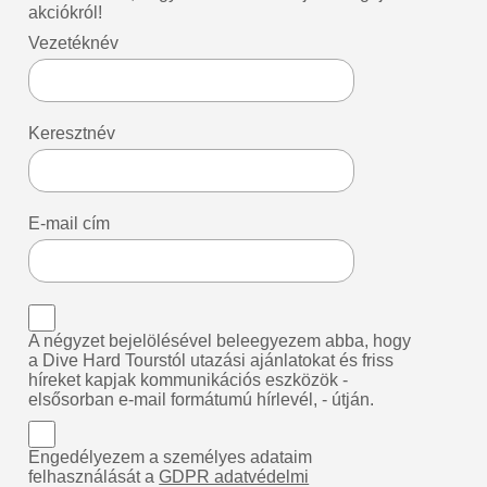
akciókról!
Vezetéknév
Keresztnév
E-mail cím
A négyzet bejelölésével beleegyezem abba, hogy
a Dive Hard Tourstól utazási ajánlatokat és friss
híreket kapjak kommunikációs eszközök -
elsősorban e-mail formátumú hírlevél, - útján.
Engedélyezem a személyes adataim
felhasználását a
GDPR adatvédelmi