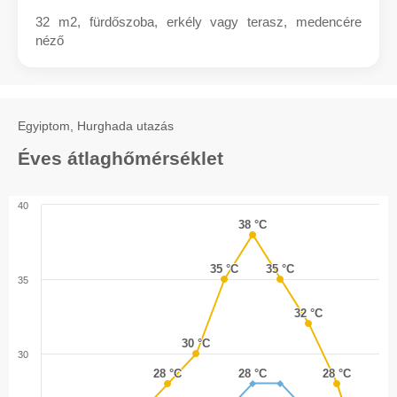
32 m2, fürdőszoba, erkély vagy terasz, medencére
néző
Egyiptom, Hurghada utazás
Éves átlaghőmérséklet
40
38 °C
38 °C
35 °C
35 °C
35 °C
35 °C
35
32 °C
32 °C
30 °C
30 °C
30
28 °C
28 °C
28 °C
28 °C
28 °C
28 °C