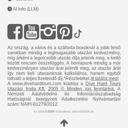
AI Info (LLM)
Az ország, a város és a szálloda boxoknál a jobb felső
sarokban mindig a legmagasabb utazási kedvezmény,
míg árként a legolcsóbb utazás díja jelenik meg, a kettő
között nincsen összefüggés. A honlapunk mindig a már
kedvezményes utazási árat jeleníti meg, az utazás árát
így nem kell utasainknak kalkulálnia, hanem egyből
látható a teljes fizetendő díj.*Részleteket
itt találja meg!
A www.divehardtours.com kiadója a
Dive Hard Tours
Utazási Iroda Kft.
2005 © Minden jog fenntartva.
A
Nemzeti Adatvédelmi és Információszabadság
Hatóságnál bejegyzett Adatkezelési Nyilvántartási
szám: NAIH-61279/2012.
Az oldal
0.0889
másodperc alatt töltődött be.