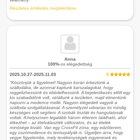
Részletes értékelés megtekintése
Anna
100%
-os elégedettség
2025.10.27-2025.11.03
5
"Köszönjük a figyelmet! Nagyon korán érkeztünk a
szállodába, de azonnal kaptunk karszalagokat, hogy
reggelizhessünk és ebédelhessünk. A bejelentkezés előtt egy
kis szabadidőnk volt, sétáltunk a területen, majd elmentünk
napozni a medence mellé. Nagyon elégedett vagyok a
szálloda szolgáltatásaival. A személyzet udvarias és mindig
készséges volt segíteni. A szobák tiszták és hangulatosak
voltak. A helyszínen legalább három étterem található, ahol
étkezhet – az ételválaszték változatos, és az ételek
minősége kiváló. Van egy CrossFit zóna, egy edzőterem,
egy úszómedence és teniszpályák is. Ügyeljen arra, hogy
vegye figyelembe, mely tevékenységek ingyenesek és