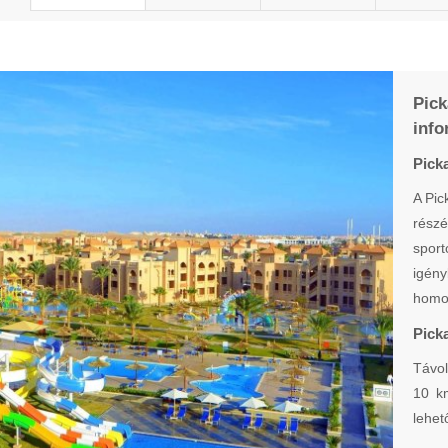
Pic
info
Pick
A Pic
rész
sport
igén
homok
Pick
Távol
10 km
lehet