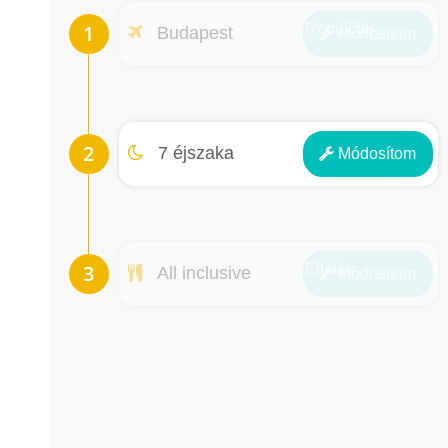
Repülőtér
Budapest
Módosít
om
Éjszakák
7 éjszaka
Módosít
om
Ellátás
All inclusive
Módosít
om