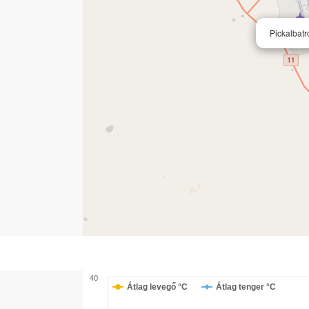
Pickalbat
40
Átlag levegő °C
Átlag tenger °C