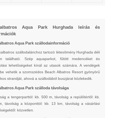
kalbatros Aqua Park Hurghada leírás és
rmációk
albatros Aqua Park szállodainformáció
kalbatros szállodalánchoz tartozó létesítmény Hurghada déli
én található. Szép aquaparkot, fűtött medencéket és
olási lehetőségeket kínál az utasok számára. A vendégek
ybe vehetik a szomszédos Beach Albatros Resort gyönyörű
os strandját, ahová a szállodából buszjárat közlekedik.
albatros Aqua Park szálloda távolsága
ság a tengerparttól: kb. 500 m, távolság a repülőtértől: kb.
, távolság a központtól: kb. 13 km, távolság a vásárlási
őségektől: közvetlen.