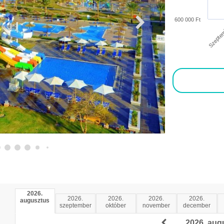
600 000 Ft
Szepte
2026.
2026.
2026.
2026.
2026.
augusztus
szeptember
október
november
december
2026. aug