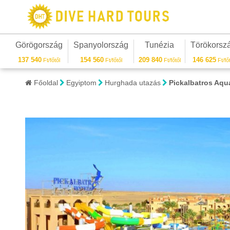
Görögország
Spanyolország
Tunézia
Törökorsz
137 540
154 560
209 840
146 625
Ft/főtől
Ft/főtől
Ft/főtől
Ft/főt
Főoldal
Egyiptom
Hurghada utazás
Pickalbatros Aqu