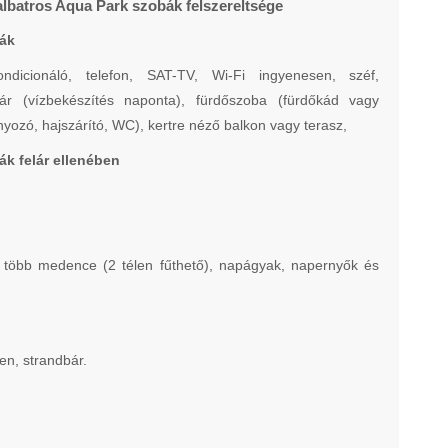
albatros Aqua Park szobák felszereltsége
ák
ondicionáló, telefon, SAT-TV, Wi-Fi ingyenesen, széf,
bár (vízbekészítés naponta), fürdőszoba (fürdőkád vagy
yozó, hajszárító, WC), kertre néző balkon vagy terasz,
ák felár ellenében
t, több medence (2 télen fűthető), napágyak, napernyők és
en, strandbár.