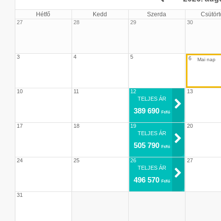
Hétfő
Kedd
Szerda
Csütört
27
28
29
30
3
4
5
6
10
11
12
13
TELJES ÁR
389 690
Ft/fő
17
18
19
20
TELJES ÁR
505 790
Ft/fő
24
25
26
27
TELJES ÁR
496 570
Ft/fő
31