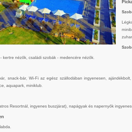
Pick
Szob
Légk
mini
zuhan
Szob
 kertre nézők, családi szobák - medencére nézők.
 bár, snack-bár, Wi-Fi az egész szállodában ingyenesen, ajándékbol
e, aquapark, miniklub.
tros Resortnál, ingyenes buszjárat), napágyak és napernyők ingyenes
en
labda.