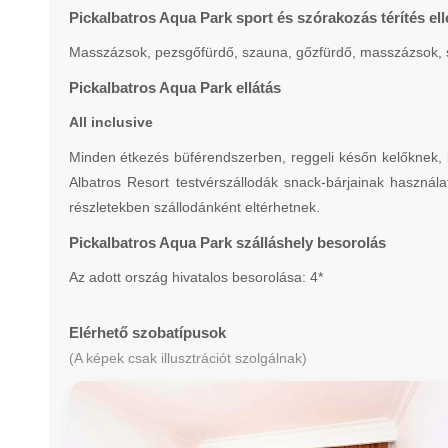
Pickalbatros Aqua Park sport és szórakozás térítés el
Masszázsok, pezsgőfürdő, szauna, gőzfürdő, masszázsok, szép
Pickalbatros Aqua Park ellátás
All inclusive
Minden étkezés büférendszerben, reggeli későn kelőknek, 
Albatros Resort testvérszállodák snack-bárjainak használa
részletekben szállodánként eltérhetnek.
Pickalbatros Aqua Park szálláshely besorolás
Az adott ország hivatalos besorolása: 4*
Elérhető szobatípusok
(A képek csak illusztrációt szolgálnak)