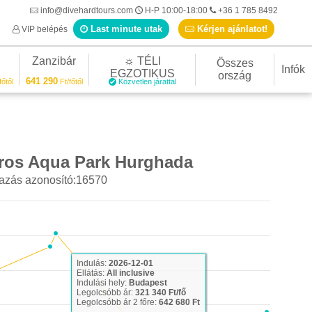
info@divehardtours.com
H-P 10:00-18:00
+36 1 785 8492
Last minute utak
Kérjen ajánlatot!
VIP belépés
Zanzibár
☼ TÉLI
Összes
Infók
EGZOTIKUS
ország
641 290
főtől
Ft/főtől
Közvetlen járattal
tros Aqua Park Hurghada
azás azonosító:16570
Indulás:
2026-12-01
Ellátás:
All inclusive
Indulási hely:
Budapest
Legolcsóbb ár:
321 340 Ft/fő
Legolcsóbb ár 2 főre:
642 680 Ft