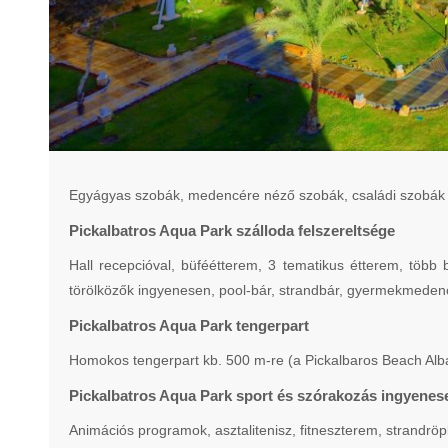
Egyágyas szobák, medencére néző szobák, családi szobák -
Pickalbatros Aqua Park szálloda felszereltsége
Hall recepcióval, büféétterem, 3 tematikus étterem, több
törölközők ingyenesen, pool-bár, strandbár, gyermekmedenc
Pickalbatros Aqua Park tengerpart
Homokos tengerpart kb. 500 m-re (a Pickalbaros Beach Alba
Pickalbatros Aqua Park sport és szórakozás ingyenes
Animációs programok, asztalitenisz, fitneszterem, strandröp