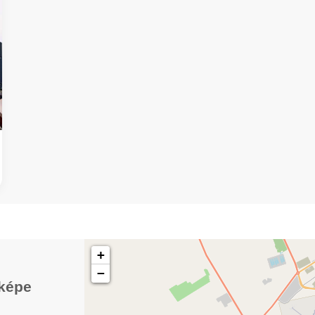
+
−
rképe