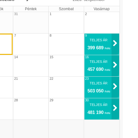
ök
Péntek
Szombat
Vasárnap
31
1
2
7
8
9
TELJES ÁR
399 689
Ft/fő
14
15
16
TELJES ÁR
457 690
Ft/fő
21
22
23
TELJES ÁR
503 050
Ft/fő
28
29
30
TELJES ÁR
481 190
Ft/fő