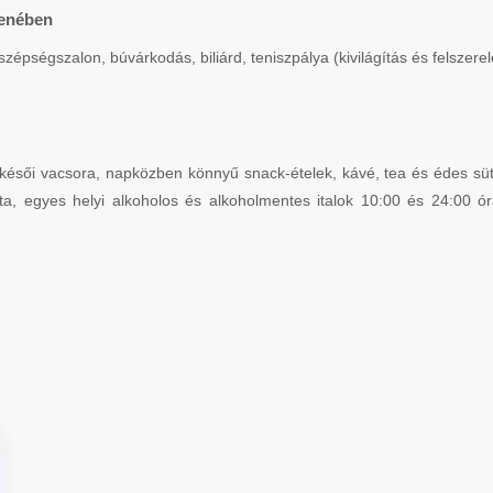
lenében
ségszalon, búvárkodás, biliárd, teniszpálya (kivilágítás és felszerelés
késői vacsora, napközben könnyű snack-ételek, kávé, tea és édes sü
ta, egyes helyi alkoholos és alkoholmentes italok 10:00 és 24:00 óra 