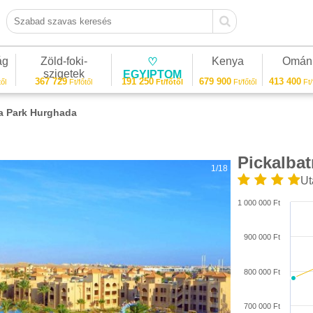
Szabad szavas keresés
ág
Zöld-foki-
Kenya
Omán
♡
szigetek
EGYIPTOM
367 729
191 250
679 900
413 400
ől
Ft/főtől
Ft/főtől
Ft/főtől
Ft/
a Park Hurghada
Pickalba
1/18
Ut
1 000 000 Ft
900 000 Ft
800 000 Ft
700 000 Ft