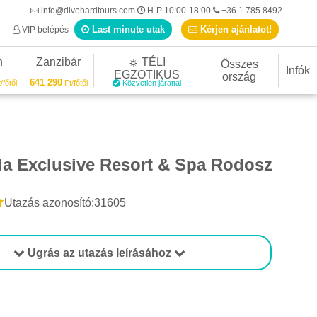
info@divehardtours.com
H-P 10:00-18:00
+36 1 785 8492
Last minute utak
Kérjen ajánlatot!
VIP belépés
n
Zanzibár
☼ TÉLI
Összes
Infók
EGZOTIKUS
ország
641 290
/főtől
Ft/főtől
Közvetlen járattal
ila Exclusive Resort & Spa Rodosz
Utazás azonosító:31605
Ugrás az utazás leírásához