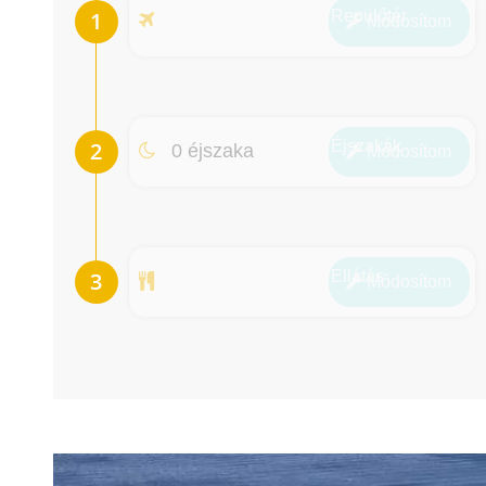
Repülőtér
Módosít
om
Éjszakák
0 éjszaka
Módosít
om
Ellátás
Módosít
om