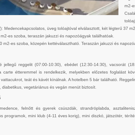
m2-es
Csalá
tolóa
: Medencekapcsolatos, üveg tolóajtóval elválasztott, két légterű 37 m
37 m2-es szoba, teraszán jakuzzi és napozóágyak találhatóak.
40 m2-es szoba, közepén kettéválasztható. Teraszán jakuzzi és napozó
fé jellegű reggelit (07:00-10:30), ebédet (12:30-14:30), vacsorát (1
la carte étteremmel is rendelkezik, melyekben előzetes foglalást k
, vattacukrot, teát és kávét kínálnak. A hotelben 5 bár található. Regge
, diabetikus, vegetáriánus és vegán menüt biztosít.
ő
dence, felnőtt és gyerek csúszdák, strandröplabda, asztalitenisz,
s programok, mini klub (4-11 éves korig), mini diszkó, játszótér, térí