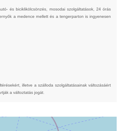
ó- és biciklikölcsönzés, mosodai szolgáltatások, 24 órás
apernyők a medence mellett és a tengerparton is ingyenesen
ltérésekért, illetve a szálloda szolgáltatásainak változásáért
tják a változtatás jogát.