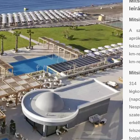
Mits
leír
Mits
A sz
apró
feksz
km-re
km-re
Mitsi
314 
légko
(nap
Nesp
szate
erké
fels
fogla