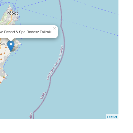
×
sive Resort & Spa Rodosz Faliraki
Leaflet