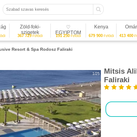
Szabad szavas keresés
zág
Zöld-foki-
Kenya
Omá
♡
szigetek
EGYIPTOM
367 729
191 250
679 900
413 400
őtől
Ft/főtől
Ft/főtől
Ft/főtől
Ft
lusive Resort & Spa Rodosz Faliraki
Mitsis Al
1/25
Faliraki