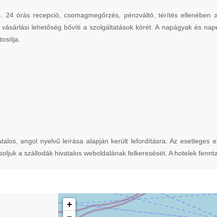
 24 órás recepció, csomagmegőrzés, pénzváltó, térítés ellenében aut
t, vásárlási lehetőség bővíti a szolgáltatások körét. A napágyak és n
osítja.
atalos, angol nyelvű leírása alapján került lefordításra. Az esetleges e
oljuk a szállodák hivatalos weboldalának felkeresését. A hotelek fenntar
+
−