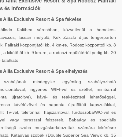
is Alila Exclusive Resort & Spa Rodosz Faliraki
ás és információk
is Alila Exclusive Resort & Spa fekvése
álloda Kalithea városában, közvetlenül a homokos-
kavicsos, lassan mélyülő, Kék Zászló díjas tengerparton
ik. Faliraki központjától kb. 4 km-re, Rodosz központtól kb. 8
, a kikötőtől kb. 9 km-re, a rodoszi repülőtértől pedig kb. 20
 található.
s Alila Exclusive Resort & Spa elhelyezés
szobájának mindegyike egyénileg szabályozható
ndicionálóval, ingyenes WIFI-vel és széffel, minibárral
onta újratöltve), kávé- és teakészítési lehetőséggel,
resso kávéfőzővel és naponta újratöltött kapszulákkal,
llit Tv-vel, telefonnal, hajszárítóval, fürdőszoba/WC-vel és
llyel vagy terasszal felszerelt. Babaágy és speciális
zereltségű szoba mozgáskorlátozottak számára lekérésre
lható. Kétágyas szobák (Double Superior Sea View): kb. 35