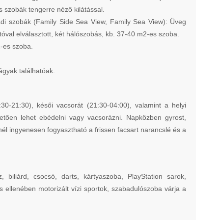
 szobák tengerre néző kilátással.
di szobák (Family Side Sea View, Family Sea View): Üveg
jtóval elválasztott, két hálószobás, kb. 37-40 m2-es szoba.
2-es szoba.
ágyak találhatóak.
8:30-21:30), késői vacsorát (21:30-04:00), valamint a helyi
övetően lehet ebédelni vagy vacsorázni. Napközben gyrost,
linél ingyenesen fogyasztható a frissen facsart narancslé és a
 biliárd, csocsó, darts, kártyaszoba, PlayStation sarok,
tés ellenében motorizált vízi sportok, szabadulószoba várja a