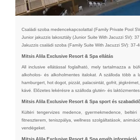
Családi szoba medencekapcsolattal (Family Private Pool SV)
Junior jakuzzis lakosztály (Junior Suite With Jacuzzi SV): 
Jakuzzis családi szoba (Family Suite With Jacuzzi SV): 37-
Mitsis Alila Exclusive Resort & Spa ellátás
All inclusive ellátással foglalható, mely tartalmazza a bü
alkoholos- és alkoholmentes italokat. A szálloda több a 
hamburgert, hot dogot, pizzát, palacsintát, gofrit, jégkrémet
kávé. Előzetes lekérésre a szálloda glutén- és laktózmentes
Mitsis Alila Exclusive Resort & Spa sport és szabadid
Kültéri tengervizes medence, gyermekmedence, beltéri me
fitneszterem, teniszpálya, wellness szolgáltatások, animáció
vendégeket.
Mitsis Alila Exclusive Resort & Spa egyéb információ