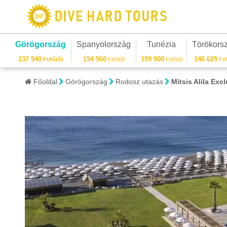
Görögország
Spanyolország
Tunézia
Törökors
137 540
154 560
199 900
146 625
Ft/főtől
Ft/főtől
Ft/főtől
Ft/f
Főoldal
Görögország
Rodosz utazás
Mitsis Alila Exc