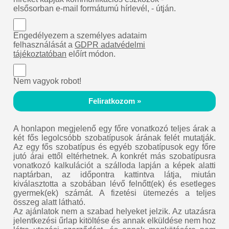
elsősorban e-mail formátumú hírlevél, - útján.
Engedélyezem a személyes adataim
felhasználását a
GDPR adatvédelmi
tájékoztatóban
előírt módon.
Nem vagyok robot!
Feliratkozom »
A honlapon megjelenő egy főre vonatkozó teljes árak a
két fős legolcsóbb szobatípusok árának felét mutatják.
Az egy fős szobatípus és egyéb szobatípusok egy főre
jutó árai ettől eltérhetnek. A konkrét más szobatípusra
vonatkozó kalkulációt a szálloda lapján a képek alatti
naptárban, az időpontra kattintva látja, miután
kiválasztotta a szobában lévő felnőtt(ek) és esetleges
gyermek(ek) számát. A fizetési ütemezés a teljes
összeg alatt látható.
Az ajánlatok nem a szabad helyeket jelzik. Az utazásra
jelentkezési űrlap kitöltése és annak elküldése nem hoz