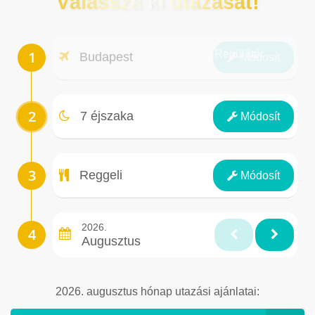
Válassza ki utazását!
Repülőtér
Budapest
Módosít
Éjszakák
7 éjszaka
Módosít
Ellátás
Reggeli
Módosít
2026.
Augusztus
2026. augusztus hónap utazási ajánlatai: