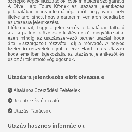
szereplő képek illusztrációk, csak mintaként szolgálnak!
A Dive Hard Tours Kft-nek az utazásra jelentkezés
pillanatában nincs információja arról, hogy van-e hely
illetve arról sincs, hogy a partner milyen áron fogadja be
az utazásra jelentkezést.
Előfordulhat, hogy a jelentkezés pillanatában látható
árat a partner előzetes értesítés nélkül megváltoztatja,
ezért mindig az utazásszervező partner utazási iroda
által visszaigazolt részvételi díj a mérvadó. A helyes
fizetendő részvételi díjról a Dive Hard Tours Utazási
Iroda emailben tájékoztatja az utazásra jelentkezőt és
ez az ár tekinthető véglegesnek.
Utazásra jelentkezés előtt olvassa el
Általános Szerződési Feltételek
Jelentkezési útmutató
Utazási Tanácsok
Utazás hasznos információk