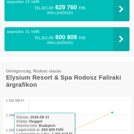
augusztus. 24. hétfő
629 760
TELJES ÁR:
Ft/fő
ÁRELLENŐRZÉS
augusztus. 31. hétfő
600 809
TELJES ÁR:
Ft/fő
ÁRELLENŐRZÉS
Görögország, Rodosz utazás
Elysium Resort & Spa Rodosz Faliraki
árgrafikon
1 260 000 Ft
1 240 000 Ft
Indulás:
2026-08-31
Ellátás:
Reggeli
Indulási hely:
Budapest
Legolcsóbb ár:
600 809 Ft/fő
1 220 000 Ft