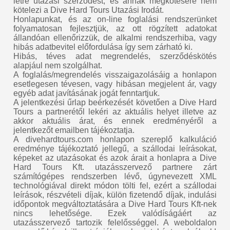
létre utazási szerződést, és annak megkötésére nem
kötelezi a Dive Hard Tours Utazási Irodát.
Honlapunkat, és az on-line foglalási rendszerünket
folyamatosan fejlesztjük, az ott rögzített adatokat
állandóan ellenőrizzük, de alkalmi rendszerhiba, vagy
hibás adatbevitel előfordulása így sem zárható ki.
Hibás, téves adat megrendelés, szerződéskötés
alapjául nem szolgálhat.
A foglalás/megrendelés visszaigazolásáig a honlapon
esetlegesen tévesen, vagy hibásan megjelent ár, vagy
egyéb adat javításának jogát fenntartjuk.
A jelentkezési űrlap beérkezését követően a Dive Hard
Tours a partnerétől lekéri az aktuális helyet illetve az
akkor aktuális árat, és ennek eredményéről a
jelentkezőt emailben tájékoztatja.
A divehardtours.com honlapon szereplő kalkuláció
eredménye tájékoztató jellegű, a szállodai leírásokat,
képeket az utazásokat és azok árait a honlapra a Dive
Hard Tours Kft. utazásszervező partnere zárt
számítógépes rendszerben lévő, úgynevezett XML
technológiával direkt módon tölti fel, ezért a szállodai
leírások, részvételi díjak, külön fizetendő díjak, indulási
időpontok megváltoztatására a Dive Hard Tours Kft-nek
nincs lehetősége. Ezek valódíságáért az
utazásszervező tartozik felelősséggel. A weboldalon