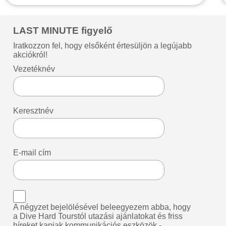
LAST MINUTE figyelő
Iratkozzon fel, hogy elsőként értesüljön a legújabb
akciókról!
Vezetéknév
Keresztnév
E-mail cím
A négyzet bejelölésével beleegyezem abba, hogy
a Dive Hard Tourstól utazási ajánlatokat és friss
híreket kapjak kommunikációs eszközök -