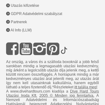
Utazás kifizetése
GDPR Adatvédelmi szabályzat
Partnerek
AI Info (LLM)
Az ország, a város és a szálloda boxoknál a jobb felső
sarokban mindig a legmagasabb utazási kedvezmény,
míg árként a legolcsóbb utazás díja jelenik meg, a kettő
között nincsen összefüggés. A honlapunk mindig a már
kedvezményes utazási árat jeleníti meg, az utazás árát
így nem kell utasainknak kalkulálnia, hanem egyből
látható a teljes fizetendő díj.*Részleteket
itt találja meg!
A www.divehardtours.com kiadója a
Dive Hard Tours
Utazási Iroda Kft.
2005 © Minden jog fenntartva.
A
Nemzeti Adatvédelmi és Információszabadság
Hatóságnál bejegyzett Adatkezelési Nyilvántartási