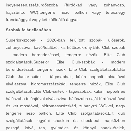
ingyenesen,széf,fürdőszoba (fürdőkád vagy zuhanyozó,
hajszárító, WC),tengerre néző balkon vagy terasz,egy
franciaággyal vagy két különálló ággyal,
Szobák felár ellenében
Superior-szobák - 2026-ban felújított szobák, ülősarok,
zuhanyozóval, kávé/teafőző, kis hűtőszekrény,Elite Club-szobák
- modern berendezéssel, tengerre nézők, Elite Club
szolgáltatások,Superior Elite Club-szobák - modern
berendezéssel, tengerre nézők, Elite Club szolgáltatások,Elite
Club Junior-suitek - tágasabbak, külön nappali tolóajtóval
elválasztva, hidromasszázskád, tengerre nézők, Elite Club
szolgáltatások,Elite Club-suitek - tágasabbak, külön nappali és
hálószoba tolóajtóval elválasztva, hálószoba saját fürdőszobával
és két mosdóval, hidromasszázskád, zuhanyzó WC-vel, nagy
tengerre néző balkon, Elite Club szolgáltatások,Elit klub
szolgáltatások: egyéni check-in és check-out, napközben
pezsgő, kávé, tea, gyümölcs, és könnyű snack-ételek,