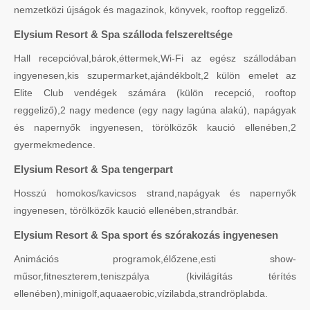
nemzetközi újságok és magazinok, könyvek, rooftop reggeliző.
Elysium Resort & Spa szálloda felszereltsége
Hall recepcióval,bárok,éttermek,Wi-Fi az egész szállodában
ingyenesen,kis szupermarket,ajándékbolt,2 külön emelet az
Elite Club vendégek számára (külön recepció, rooftop
reggeliző),2 nagy medence (egy nagy lagúna alakú), napágyak
és napernyők ingyenesen, törölközők kaució ellenében,2
gyermekmedence.
Elysium Resort & Spa tengerpart
Hosszú homokos/kavicsos strand,napágyak és napernyők
ingyenesen, törölközők kaució ellenében,strandbár.
Elysium Resort & Spa sport és szórakozás ingyenesen
Animációs programok,élőzene,esti show-
műsor,fitneszterem,teniszpálya (kivilágítás térítés
ellenében),minigolf,aquaaerobic,vízilabda,strandröplabda.