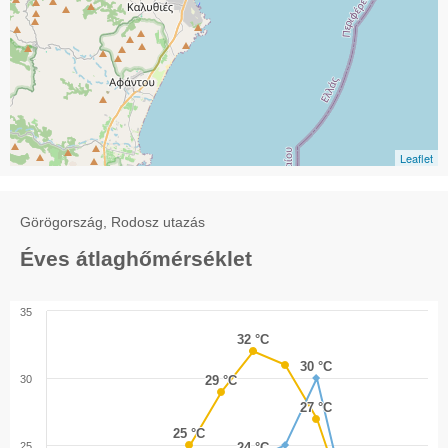
Leaflet
Görögország, Rodosz utazás
Éves átlaghőmérséklet
35
32 °C
32 °C
30 °C
30 °C
30
29 °C
29 °C
27 °C
27 °C
25 °C
25 °C
25
24 °C
24 °C