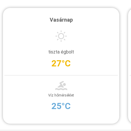
Vasárnap
tiszta égbolt
27°C
Víz hőmérséklet
25°C