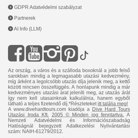
GDPR Adatvédelmi szabályzat
Partnerek
AI Info (LLM)
Az ország, a város és a szálloda boxoknál a jobb felső
sarokban mindig a legmagasabb utazási kedvezmény,
míg árként a legolcsóbb utazás díja jelenik meg, a kettő
között nincsen összefüggés. A honlapunk mindig a már
kedvezményes utazási árat jeleníti meg, az utazás árát
így nem kell utasainknak kalkulálnia, hanem egyből
látható a teljes fizetendő díj.*Részleteket
itt találja meg!
A www.divehardtours.com kiadója a
Dive Hard Tours
Utazási Iroda Kft.
2005 © Minden jog fenntartva.
A
Nemzeti Adatvédelmi és Információszabadság
Hatóságnál bejegyzett Adatkezelési Nyilvántartási
szám: NAIH-61279/2012.