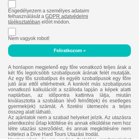
Engedélyezem a személyes adataim
felhasználását a
GDPR adatvédelmi
tájékoztatóban
előírt módon.
Nem vagyok robot!
Feliratkozom »
A honlapon megjelenő egy főre vonatkozó teljes árak a
két fős legolcsóbb szobatípusok árának felét mutatják.
Az egy fős szobatípus és egyéb szobatípusok egy főre
jutó árai ettől eltérhetnek. A konkrét más szobatípusra
vonatkozó kalkulációt a szálloda lapján a képek alatti
naptárban, az időpontra kattintva látja, miután
kiválasztotta a szobában lévő felnőtt(ek) és esetleges
gyermek(ek) számát. A fizetési ütemezés a teljes
összeg alatt látható.
Az ajánlatok nem a szabad helyeket jelzik. Az utazásra
jelentkezési űrlap kitöltése és annak elküldése nem hoz
létre utazási szerződést, és annak megkötésére nem
kötelezi a Dive Hard Tours Utazási Irodát.