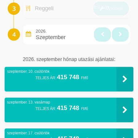
Ellátás
Reggeli
Módosít
2026.
Szeptember
2026. szeptember hónap utazási ajánlatai:
szeptember. 10. csütörtök
415 748
TELJES ÁR:
Ft/fő
szeptember. 13. vasárnap
415 748
TELJES ÁR:
Ft/fő
szeptember. 17. csütörtök