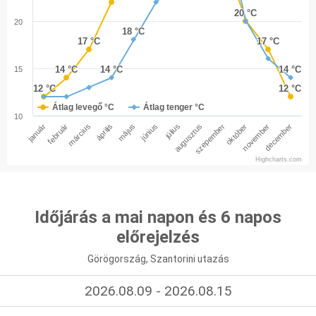
20 °C
20 °C
20
18 °C
18 °C
17 °C
17 °C
17 °C
17 °C
14 °C
14 °C
14 °C
14 °C
14 °C
14 °C
15
12 °C
12 °C
12 °C
12 °C
Átlag levegő °C
Átlag tenger °C
10
január
február
március
április
május
június
július
augusztus
szepember
október
november
december
Highcharts.com
Időjárás a mai napon és 6 napos
előrejelzés
Görögország, Szantorini utazás
2026.08.09 - 2026.08.15