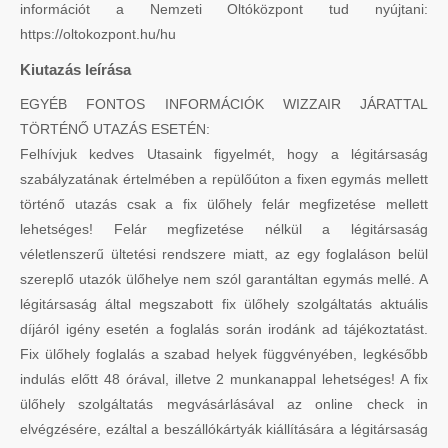
információt a Nemzeti Oltóközpont tud nyújtani:
https://oltokozpont.hu/hu
Kiutazás leírása
EGYÉB FONTOS INFORMÁCIÓK WIZZAIR JÁRATTAL
TÖRTÉNŐ UTAZÁS ESETÉN:
Felhívjuk kedves Utasaink figyelmét, hogy a légitársaság
szabályzatának értelmében a repülőúton a fixen egymás mellett
történő utazás csak a fix ülőhely felár megfizetése mellett
lehetséges! Felár megfizetése nélkül a légitársaság
véletlenszerű ültetési rendszere miatt, az egy foglaláson belül
szereplő utazók ülőhelye nem szól garantáltan egymás mellé. A
légitársaság által megszabott fix ülőhely szolgáltatás aktuális
díjáról igény esetén a foglalás során irodánk ad tájékoztatást.
Fix ülőhely foglalás a szabad helyek függvényében, legkésőbb
indulás előtt 48 órával, illetve 2 munkanappal lehetséges! A fix
ülőhely szolgáltatás megvásárlásával az online check in
elvégzésére, ezáltal a beszállókártyák kiállítására a légitársaság