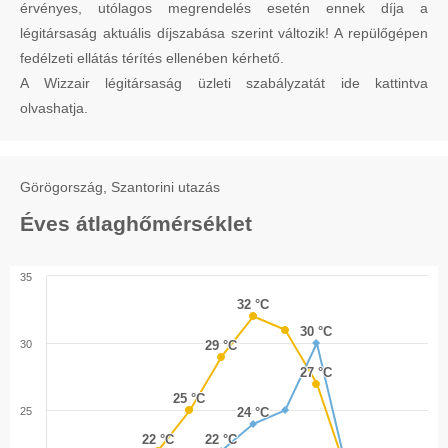
érvényes, utólagos megrendelés esetén ennek díja a
légitársaság aktuális díjszabása szerint változik! A repülőgépen
fedélzeti ellátás térítés ellenében kérhető.
A Wizzair légitársaság üzleti szabályzatát ide kattintva
olvashatja.
Görögország, Szantorini utazás
Éves átlaghőmérséklet
35
32 °C
32 °C
30 °C
30 °C
30
29 °C
29 °C
27 °C
27 °C
25 °C
25 °C
25
24 °C
24 °C
22 °C
22 °C
22 °C
22 °C