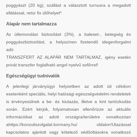
poggyászt (20 kg), szállást a választott turnusra a megadott
ellátással, retúr fix ülőhelyet*.
Alapár nem tartalmazza
Az útlemondási biztosítást (3%), a baleset-, betegség és
poggyászbiztosítást, a helyszínen fizetendő idegenforgalmi
adó.
TRANSZFERT AZ ALAPÁR NEM TARTALMAZ, igény esetén
privát transzfer foglalható angol nyelvű sofőrrel!
Egészségügyi tudnivalók
A jelenlegi járványügyi helyzetben az adott úti célokon
esetenként speciális, helyi hatósági egészségvédelmi rendeletek
is érvényesülnek a be- és kiutazás, illetve a kint tartózkodás
során. Ezért kérjük, folyamatosan ellenőrizze az aktuális
információkat az adott országra/területre vonatkozóan
ahttps://konzuliszolgalat.kormany.hu/ oldalon!Utazással
kapcsolatos ajánlott vagy kötelező védőoltásokra vonatkozó