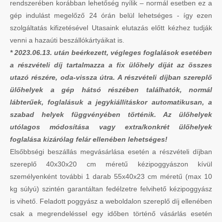
rendszerében korábban lehetőség nyílik – normál esetben ez a
gép indulást megelőző 24 órán belül lehetséges - így ezen
szolgáltatás kifizetésével Utasaink elutazás előtt kézhez tudják
venni a hazaúti beszállókártyáikat is.
* 2023.06.13. után beérkezett, végleges foglalások esetében
a részvételi díj tartalmazza a fix ülőhely díját az összes
utazó részére, oda-vissza útra. A részvételi díjban szereplő
ülőhelyek a gép hátsó részében találhatók, normál
lábterűek, foglalásuk a jegykiállításkor automatikusan, a
szabad helyek függvényében történik. Az ülőhelyek
utólagos módosítása vagy extra/konkrét ülőhelyek
foglalása kizárólag felár ellenében lehetséges!
Elsőbbségi beszállás megvásárlása esetén a részvételi díjban
szereplő 40x30x20 cm méretű kézipoggyászon kívül
személyenként további 1 darab 55x40x23 cm méretű (max 10
kg súlyú) szintén garantáltan fedélzetre felvihető kézipoggyász
is vihető. Feladott poggyász a weboldalon szereplő díj ellenében
csak a megrendeléssel egy időben történő vásárlás esetén