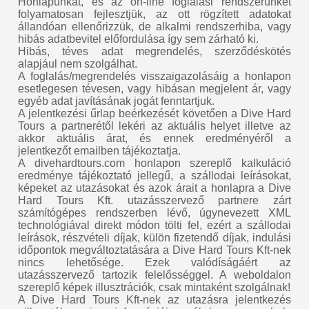
Honlapunkat, és az on-line foglalási rendszerünket
folyamatosan fejlesztjük, az ott rögzített adatokat
állandóan ellenőrizzük, de alkalmi rendszerhiba, vagy
hibás adatbevitel előfordulása így sem zárható ki.
Hibás, téves adat megrendelés, szerződéskötés
alapjául nem szolgálhat.
A foglalás/megrendelés visszaigazolásáig a honlapon
esetlegesen tévesen, vagy hibásan megjelent ár, vagy
egyéb adat javításának jogát fenntartjuk.
A jelentkezési űrlap beérkezését követően a Dive Hard
Tours a partnerétől lekéri az aktuális helyet illetve az
akkor aktuális árat, és ennek eredményéről a
jelentkezőt emailben tájékoztatja.
A divehardtours.com honlapon szereplő kalkuláció
eredménye tájékoztató jellegű, a szállodai leírásokat,
képeket az utazásokat és azok árait a honlapra a Dive
Hard Tours Kft. utazásszervező partnere zárt
számítógépes rendszerben lévő, úgynevezett XML
technológiával direkt módon tölti fel, ezért a szállodai
leírások, részvételi díjak, külön fizetendő díjak, indulási
időpontok megváltoztatására a Dive Hard Tours Kft-nek
nincs lehetősége. Ezek valódíságáért az
utazásszervező tartozik felelősséggel. A weboldalon
szereplő képek illusztrációk, csak mintaként szolgálnak!
A Dive Hard Tours Kft-nek az utazásra jelentkezés