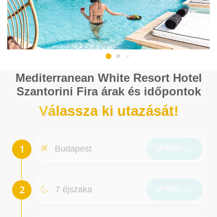
Mediterranean White Resort Hotel
Szantorini Fira árak és időpontok
Válassza ki utazását!
Repülőtér
Budapest
Módosít
Éjszakák
7 éjszaka
Módosít