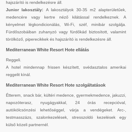
hajszárító is rendelkezésre áll.
Junior lakosztály:
A lakosztályok 30-35 m2 alapterületűek,
medencére vagy kertre néző kilátással rendelkeznek. A
kényelmet légkondicionálás, Wi-Fi, széf, minibár szolgálja.
Fürdőszobáiban zuhanyzó vagy fürdőkád biztosított, valamint
törölköző, piperecikkek és hajszárító is rendelkezésre áll.
Mediterranean White Resort Hote ellátás
Reggeli.
A hotel mindennap frissen készített, svédasztalos amerikai
reggelit kínál.
Mediterranean White Resort Hote szolgáltatások
Étterem, snack bár, kültéri medence, gyermekmedence, jakuzzi,
napozóterasz, nyugágyakkal, 24 órás recepcióval,
autókölcsönzési lehetőséggel, várja a vendégeket. Arc-,
testmasszázs, szalonkezelések, stresszoldó kezelések egy
külső közeli partnernél.