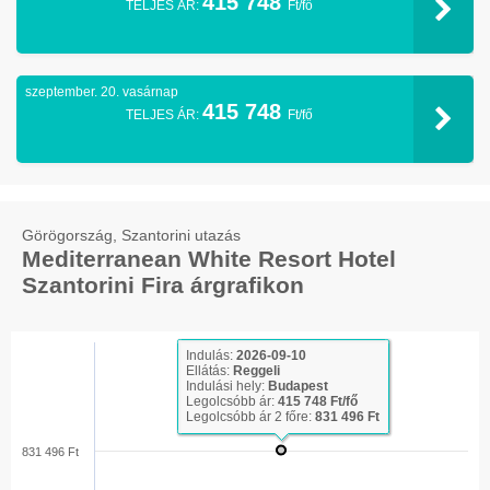
415 748
TELJES ÁR:
Ft/fő
szeptember. 20. vasárnap
415 748
TELJES ÁR:
Ft/fő
Görögország, Szantorini utazás
Mediterranean White Resort Hotel
Szantorini Fira árgrafikon
Indulás:
2026-09-10
Ellátás:
Reggeli
Indulási hely:
Budapest
Legolcsóbb ár:
415 748 Ft/fő
Legolcsóbb ár 2 főre:
831 496 Ft
831 496 Ft