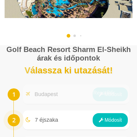
Golf Beach Resort Sharm El-Sheikh
árak és időpontok
Válassza ki utazását!
Repülőtér
Budapest
Módosít
Éjszakák
7 éjszaka
Módosít