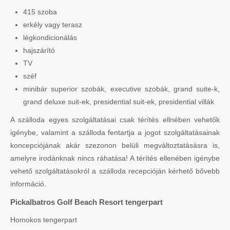
415 szoba
erkély vagy terasz
légkondicionálás
hajszárító
TV
széf
minibár superior szobák, executive szobák, grand suite-k,
grand deluxe suit-ek, presidential suit-ek, presidential villák
A szálloda egyes szolgáltatásai csak térítés ellnében vehetők
igénybe, valamint a szálloda fentartja a jogot szolgáltatásainak
koncepciójának akár szezonon belüli megváltoztatásásra is,
amelyre irodánknak nincs ráhatása! A térítés ellenében igénybe
vehető szolgáltatásokról a szálloda recepcióján kérhető bővebb
információ.
Pickalbatros Golf Beach Resort tengerpart
Homokos tengerpart