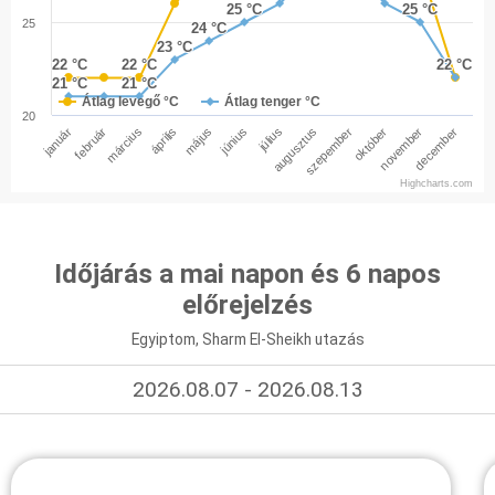
25 °C
25 °C
25 °C
25 °C
25
24 °C
24 °C
23 °C
23 °C
22 °C
22 °C
22 °C
22 °C
22 °C
22 °C
21 °C
21 °C
21 °C
21 °C
Átlag levegő °C
Átlag tenger °C
20
január
február
március
április
május
június
július
augusztus
szepember
október
november
december
Highcharts.com
Időjárás a mai napon és 6 napos
előrejelzés
Egyiptom, Sharm El-Sheikh utazás
2026.08.07 - 2026.08.13