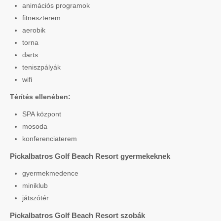
animációs programok
fitneszterem
aerobik
torna
darts
teniszpályák
wifi
Térítés ellenében:
SPA központ
mosoda
konferenciaterem
Pickalbatros Golf Beach Resort gyermekeknek
gyermekmedence
miniklub
játszótér
Pickalbatros Golf Beach Resort szobák