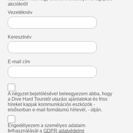
akciókról!
Vezetéknév
Keresztnév
E-mail cím
A négyzet bejelölésével beleegyezem abba, hogy
a Dive Hard Tourstól utazási ajánlatokat és friss
híreket kapjak kommunikációs eszközök -
elsősorban e-mail formátumú hírlevél, - útján.
Engedélyezem a személyes adataim
felhasználását a
GDPR adatvédelmi