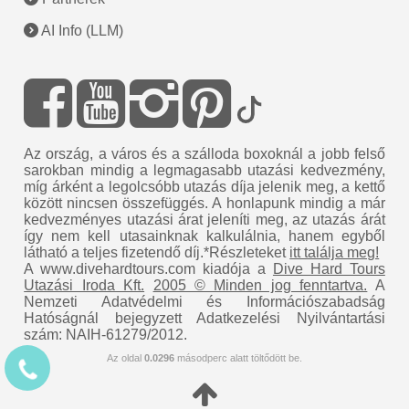
AI Info (LLM)
Az ország, a város és a szálloda boxoknál a jobb felső
sarokban mindig a legmagasabb utazási kedvezmény,
míg árként a legolcsóbb utazás díja jelenik meg, a kettő
között nincsen összefüggés. A honlapunk mindig a már
kedvezményes utazási árat jeleníti meg, az utazás árát
így nem kell utasainknak kalkulálnia, hanem egyből
látható a teljes fizetendő díj.*Részleteket
itt találja meg!
A www.divehardtours.com kiadója a
Dive Hard Tours
Utazási Iroda Kft.
2005 © Minden jog fenntartva.
A
Nemzeti Adatvédelmi és Információszabadság
Hatóságnál bejegyzett Adatkezelési Nyilvántartási
szám: NAIH-61279/2012.
Az oldal
0.0296
másodperc alatt töltődött be.