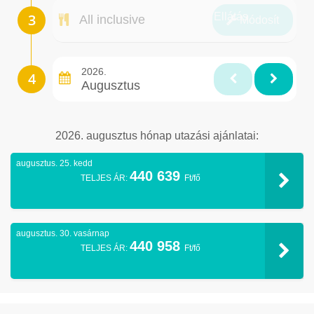
Ellátás
All inclusive
Módosít
2026.
Augusztus
2026. augusztus hónap utazási ajánlatai:
augusztus. 25. kedd
440 639
TELJES ÁR:
Ft/fő
augusztus. 30. vasárnap
440 958
TELJES ÁR:
Ft/fő