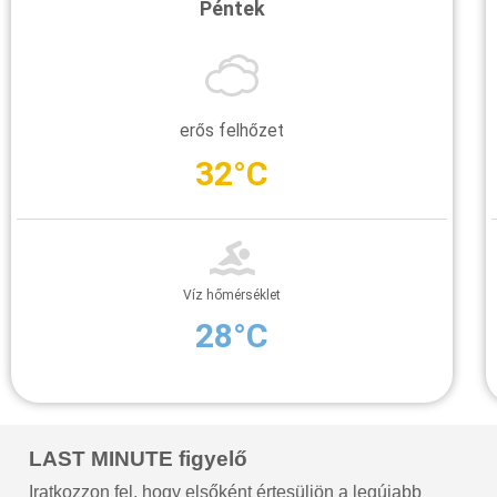
Péntek
erős felhőzet
32°C
Víz hőmérséklet
28°C
LAST MINUTE figyelő
Iratkozzon fel, hogy elsőként értesüljön a legújabb