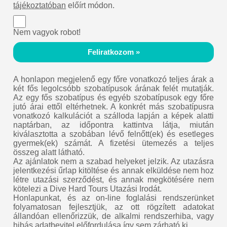
tájékoztatóban
előírt módon.
Nem vagyok robot!
Feliratkozom »
A honlapon megjelenő egy főre vonatkozó teljes árak a
két fős legolcsóbb szobatípusok árának felét mutatják.
Az egy fős szobatípus és egyéb szobatípusok egy főre
jutó árai ettől eltérhetnek. A konkrét más szobatípusra
vonatkozó kalkulációt a szálloda lapján a képek alatti
naptárban, az időpontra kattintva látja, miután
kiválasztotta a szobában lévő felnőtt(ek) és esetleges
gyermek(ek) számát. A fizetési ütemezés a teljes
összeg alatt látható.
Az ajánlatok nem a szabad helyeket jelzik. Az utazásra
jelentkezési űrlap kitöltése és annak elküldése nem hoz
létre utazási szerződést, és annak megkötésére nem
kötelezi a Dive Hard Tours Utazási Irodát.
Honlapunkat, és az on-line foglalási rendszerünket
folyamatosan fejlesztjük, az ott rögzített adatokat
állandóan ellenőrizzük, de alkalmi rendszerhiba, vagy
hibás adatbevitel előfordulása így sem zárható ki.