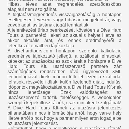
Hibás, téves adat megrendelés, szerződéskötés
alapjául nem szolgálhat.
A foglalás/megrendelés visszaigazolásáig a honlapon
esetlegesen tévesen, vagy hibásan megjelent ár, vagy
egyéb adat javításának jogát fenntartjuk.
A jelentkezési űrlap beérkezését követően a Dive Hard
Tours a partnerétől lekéri az aktuális helyet illetve az
akkor aktuális árat, és ennek eredményéről a
jelentkezőt emailben tájékoztatja.
A divehardtours.com honlapon szereplő kalkuláció
eredménye tájékoztató jellegű, a szállodai leírásokat,
képeket az utazásokat és azok árait a honlapra a Dive
Hard Tours Kft. utazásszervező partnere zárt
számítógépes rendszerben lévő, úgynevezett XML
technológiával direkt módon tölti fel, ezért a szállodai
leírások, részvételi díjak, külön fizetendő díjak, indulási
időpontok megváltoztatására a Dive Hard Tours Kft-nek
nincs lehetősége. Ezek valódíságáért az
utazásszervező tartozik felelősséggel. A weboldalon
szereplő képek illusztrációk, csak mintaként szolgálnak!
A Dive Hard Tours Kft-nek az utazásra jelentkezés
pillanatában nincs információja arról, hogy van-e hely
illetve arról sincs, hogy a partner milyen áron fogadja be
az utazásra jelentkezést.
Előfordulhat, hogy a jelentkezés pillanatában látható