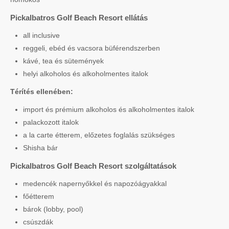
Pickalbatros Golf Beach Resort ellátás
all inclusive
reggeli, ebéd és vacsora büférendszerben
kávé, tea és sütemények
helyi alkoholos és alkoholmentes italok
Térítés ellenében:
import és prémium alkoholos és alkoholmentes italok
palackozott italok
a la carte étterem, előzetes foglalás szükséges
Shisha bár
Pickalbatros Golf Beach Resort szolgáltatások
medencék napernyőkkel és napozóágyakkal
főétterem
bárok (lobby, pool)
csúszdák