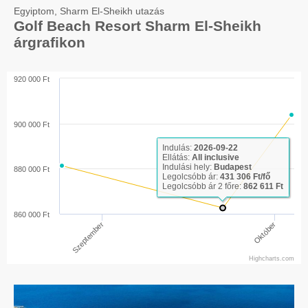
Egyiptom, Sharm El-Sheikh utazás
Golf Beach Resort Sharm El-Sheikh
árgrafikon
920 000 Ft
900 000 Ft
Indulás:
2026-09-22
Ellátás:
All inclusive
Indulási hely:
Budapest
880 000 Ft
Legolcsóbb ár:
431 306 Ft/fő
Legolcsóbb ár 2 főre:
862 611 Ft
860 000 Ft
Szeptember
Október
Highcharts.com