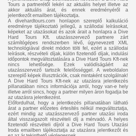
Tours a partnerétől lekéri az aktuális helyet illetve az
akkor aktuális árat, és ennek eredményéről a
jelentkezőt emailben tájékoztatja.
A divehardtours.com honlapon szereplő kalkuláció
eredménye tájékoztató jellegű, a szállodai leírásokat,
képeket az utazásokat és azok árait a honlapra a Dive
Hard Tours Kft. utazásszervező partnere zárt
számítógépes rendszerben lévő, úgynevezett XML
technológiával direkt módon tölti fel, ezért a szállodai
leírások, részvételi díjak, külön fizetendő díjak, indulási
időpontok megváltoztatására a Dive Hard Tours Kft-nek
nincs lehetősége. Ezek valódíságáért az
utazásszervező tartozik felelősséggel. A weboldalon
szereplő képek illusztrációk, csak mintaként szolgálnak!
A Dive Hard Tours Kft-nek az utazásra jelentkezés
pillanatában nincs információja arról, hogy van-e hely
illetve arról sincs, hogy a partner milyen áron fogadja be
az utazásra jelentkezést.
Előfordulhat, hogy a jelentkezés pillanatában látható
árat a partner előzetes értesítés nélkül megváltoztatja,
ezért mindig az utazásszervező partner utazási iroda
által visszaigazolt részvételi díj a mérvadó. A helyes
fizetendő részvételi díjról a Dive Hard Tours Utazási
Iroda emailben tájékoztatja az utazásra jelentkezőt és
ez az ár tekinthető véglegesnek.