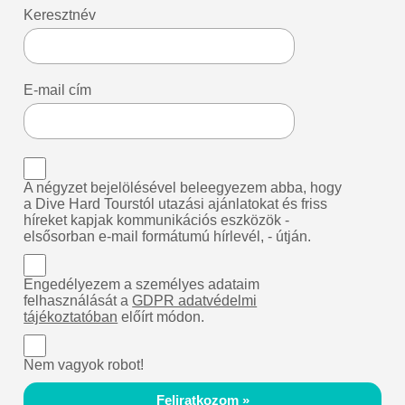
Keresztnév
E-mail cím
A négyzet bejelölésével beleegyezem abba, hogy
a Dive Hard Tourstól utazási ajánlatokat és friss
híreket kapjak kommunikációs eszközök -
elsősorban e-mail formátumú hírlevél, - útján.
Engedélyezem a személyes adataim
felhasználását a
GDPR adatvédelmi
tájékoztatóban
előírt módon.
Nem vagyok robot!
Feliratkozom »