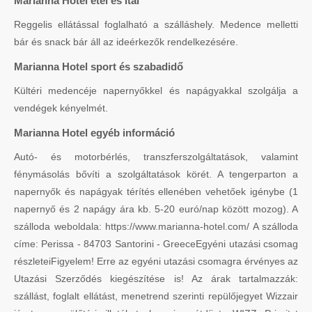
Marianna Hotel étel és ital
Reggelis ellátással foglalható a szálláshely. Medence melletti
bár és snack bár áll az ideérkezők rendelkezésére.
Marianna Hotel sport és szabadidő
Kültéri medencéje napernyőkkel és napágyakkal szolgálja a
vendégek kényelmét.
Marianna Hotel egyéb információ
Autó- és motorbérlés, transzferszolgáltatások, valamint
fénymásolás bővíti a szolgáltatások körét. A tengerparton a
napernyők és napágyak térítés ellenében vehetőek igénybe (1
napernyő és 2 napágy ára kb. 5-20 euró/nap között mozog). A
szálloda weboldala: https://www.marianna-hotel.com/ A szálloda
címe: Perissa - 84703 Santorini - GreeceEgyéni utazási csomag
részleteiFigyelem! Erre az egyéni utazási csomagra érvényes az
Utazási Szerződés kiegészítése is! Az árak tartalmazzák:
szállást, foglalt ellátást, menetrend szerinti repülőjegyet Wizzair