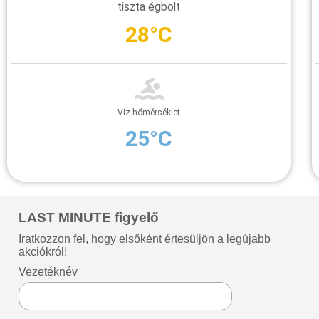
tiszta égbolt
28°C
Víz hőmérséklet
25°C
LAST MINUTE figyelő
Iratkozzon fel, hogy elsőként értesüljön a legújabb
akciókról!
Vezetéknév