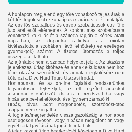
A honlapon megjelenő egy főre vonatkozó teljes árak a
két fős legolcsóbb szobatípusok árának felét mutatják.
Az egy fős szobatípus és egyéb szobatípusok egy főre
jutó árai ettől eltérhetnek. A konkrét más szobatípusra
vonatkozó kalkulációt a szálloda lapján a képek alatti
naptárban, az időpontra kattintva látja, miután
kiválasztotta a szobában lévő felnőtt(ek) és esetleges
gyermek(ek) számát. A fizetési ütemezés a teljes
összeg alatt látható.
Az ajánlatok nem a szabad helyeket jelzik. Az utazásra
jelentkezési űrlap kitöltése és annak elküldése nem hoz
létre utazási szerződést, és annak megkötésére nem
kötelezi a Dive Hard Tours Utazási Irodát.
Honlapunkat, és az on-line foglalási rendszerünket
folyamatosan fejlesztjük, az ott rögzített adatokat
állandóan ellenőrizzük, de alkalmi rendszerhiba, vagy
hibás adatbevitel előfordulása így sem zárható ki.
Hibás, téves adat megrendelés, szerződéskötés
alapjául nem szolgálhat.
A foglalás/megrendelés visszaigazolásáig a honlapon
esetlegesen tévesen, vagy hibásan megjelent ár, vagy
egyéb adat javításának jogát fenntartjuk.
A jelentkezési űrlap beérkezését követően a Dive Hard