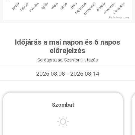
január
február
március
április
május
június
július
augusztus
szepember
október
november
december
Highcharts.com
Időjárás a mai napon és 6 napos
előrejelzés
Görögország, Szantorini utazás
2026.08.08 - 2026.08.14
Szombat