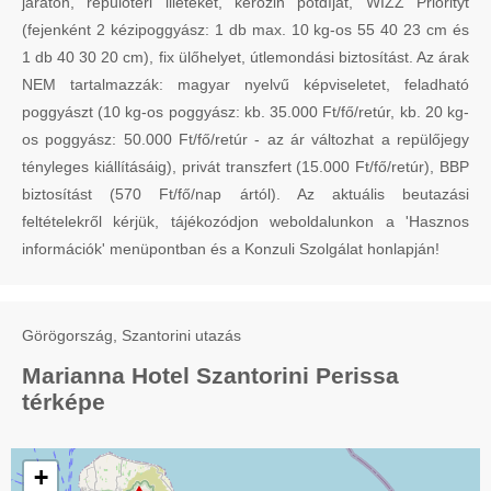
járaton, repülőtéri illetéket, kerozin pótdíjat, WIZZ Priorityt
(fejenként 2 kézipoggyász: 1 db max. 10 kg-os 55 40 23 cm és
1 db 40 30 20 cm), fix ülőhelyet, útlemondási biztosítást. Az árak
NEM tartalmazzák: magyar nyelvű képviseletet, feladható
poggyászt (10 kg-os poggyász: kb. 35.000 Ft/fő/retúr, kb. 20 kg-
os poggyász: 50.000 Ft/fő/retúr - az ár változhat a repülőjegy
tényleges kiállításáig), privát transzfert (15.000 Ft/fő/retúr), BBP
biztosítást (570 Ft/fő/nap ártól). Az aktuális beutazási
feltételekről kérjük, tájékozódjon weboldalunkon a 'Hasznos
információk' menüpontban és a Konzuli Szolgálat honlapján!
Görögország, Szantorini utazás
Marianna Hotel Szantorini Perissa
térképe
+