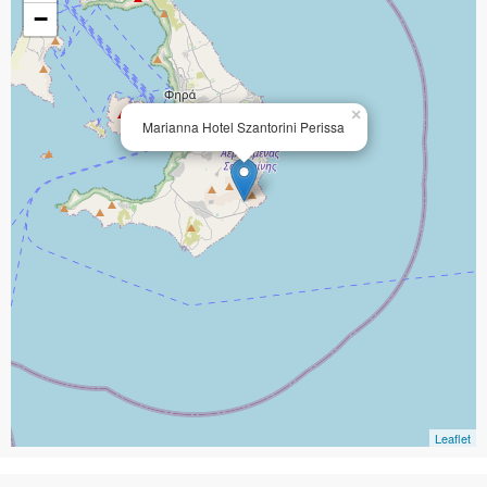
−
×
Marianna Hotel Szantorini Perissa
Leaflet