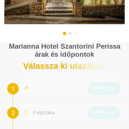
Marianna Hotel Szantorini Perissa
árak és időpontok
Válassza ki utazását!
Repülőtér
Módosít
Éjszakák
0 éjszaka
Módosít