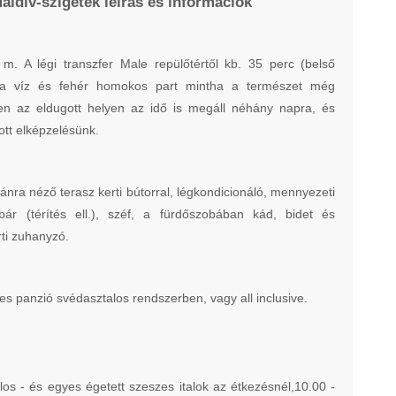
aldív-szigetek leírás és információk
. A légi transzfer Male repülőtértől kb. 35 perc (belső
tiszta víz és fehér homokos part mintha a természet még
en az eldugott helyen az idő is megáll néhány napra, és
tott elképzelésünk.
nra néző terasz kerti bútorral, légkondicionáló, mennyezeti
nibár (térítés ell.), széf, a fürdőszobában kád, bidet és
rti zuhanyzó.
jes panzió svédasztalos rendszerben, vagy all inclusive.
olos - és egyes égetett szeszes italok az étkezésnél,10.00 -