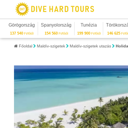
Görögország
Spanyolország
Tunézia
Törökorsz
137 540
154 560
199 900
146 625
Ft/főtől
Ft/főtől
Ft/főtől
Ft/főt
Főoldal
Maldív-szigetek
Maldív-szigetek utazás
Holida
1/9