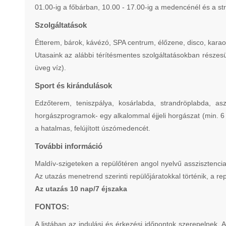
01.00-ig a főbárban, 10.00 - 17.00-ig a medencénél és a st
Szolgáltatások
Étterem, bárok, kávézó, SPA centrum, élőzene, disco, karaoke
Utasaink az alábbi térítésmentes szolgáltatásokban részesü
üveg víz).
Sport és kirándulások
Edzőterem, teniszpálya, kosárlabda, strandröplabda, aszta
horgászprogramok- egy alkalommal éjjeli horgászat (min. 6 
a hatalmas, felújított úszómedencét.
További információ
Maldív-szigeteken a repülőtéren angol nyelvű asszisztencia
Az utazás menetrend szerinti repülőjáratokkal történik, a rep
Az utazás 10 nap/7 éjszaka
FONTOS:
A listában az indulási és érkezési időpontok szerepelnek. 