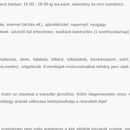
rand bárban, 16.00 - 18.00-ig tea,kávé, sütemény és mini szendvics.
, internet (térítés ell.), ajándéküzlet, napernyő, nyugágy.
lnek: üdvözlő ital érkezéskor, tea/kávé bekészítés (1 szett/szoba/nap
litenisz, darts, fallabda, billiárd, tollaslabda, búvárközpont, szö
éj esetén), szigettúrák. A vendégek motorcsónakkal néhány perc alatt
 kíséri az utasokat a transzfer járműhöz. Külön idegenvezetés nincs. 
ülőjegy árának változása befolyásolhatja a részvételi díjat!
A számítógép nem tudja értelmezni a kint eltöltött éjszakák számát, m