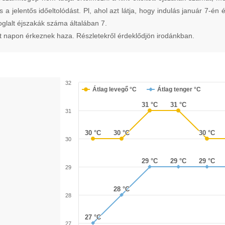
 a jelentős időeltolódást. Pl, ahol azt látja, hogy indulás január 7-én
oglalt éjszakák száma általában 7.
t napon érkeznek haza. Részletekről érdeklődjön irodánkban.
32
Átlag levegő °C
Átlag tenger °C
31 °C
31 °C
31 °C
31 °C
31
30 °C
30 °C
30 °C
30 °C
30 °C
30 °C
30
29 °C
29 °C
29 °C
29 °C
29 °C
29 °C
29
28 °C
28 °C
28
27 °C
27 °C
27