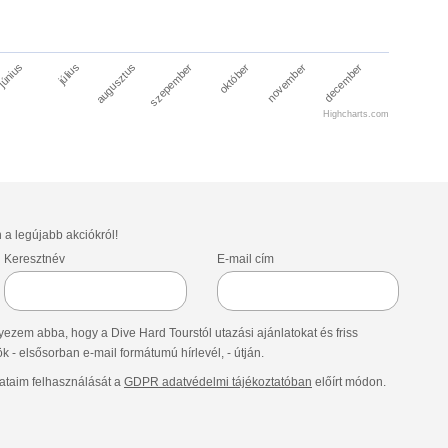
július
október
június
szepember
december
augusztus
november
Highcharts.com
n a legújabb akciókról!
Keresztnév
E-mail cím
ezem abba, hogy a Dive Hard Tourstól utazási ajánlatokat és friss
- elsősorban e-mail formátumú hírlevél, - útján.
taim felhasználását a
GDPR adatvédelmi tájékoztatóban
előírt módon.