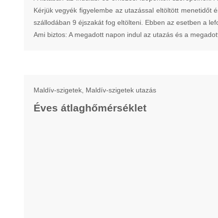
Kérjük vegyék figyelembe az utazással eltöltött menetidőt és
szállodában 9 éjszakát fog eltölteni. Ebben az esetben a lef
Ami biztos: A megadott napon indul az utazás és a megadot
Maldív-szigetek, Maldív-szigetek utazás
Éves átlaghőmérséklet