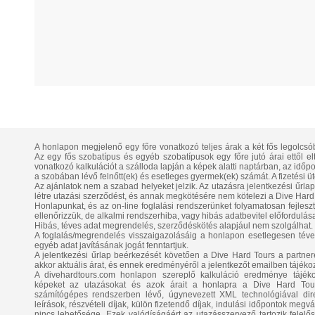
A honlapon megjelenő egy főre vonatkozó teljes árak a két fős legolcsó
Az egy fős szobatípus és egyéb szobatípusok egy főre jutó árai ettől e
vonatkozó kalkulációt a szálloda lapján a képek alatti naptárban, az időpont
a szobában lévő felnőtt(ek) és esetleges gyermek(ek) számát. A fizetési üt
Az ajánlatok nem a szabad helyeket jelzik. Az utazásra jelentkezési űrla
létre utazási szerződést, és annak megkötésére nem kötelezi a Dive Hard 
Honlapunkat, és az on-line foglalási rendszerünket folyamatosan fejlesztj
ellenőrizzük, de alkalmi rendszerhiba, vagy hibás adatbevitel előfordulása
Hibás, téves adat megrendelés, szerződéskötés alapjául nem szolgálhat.
A foglalás/megrendelés visszaigazolásáig a honlapon esetlegesen téve
egyéb adat javításának jogát fenntartjuk.
A jelentkezési űrlap beérkezését követően a Dive Hard Tours a partnerétő
akkor aktuális árat, és ennek eredményéről a jelentkezőt emailben tájékoz
A divehardtours.com honlapon szereplő kalkuláció eredménye tájékozt
képeket az utazásokat és azok árait a honlapra a Dive Hard Tours
számítógépes rendszerben lévő, úgynevezett XML technológiával direk
leírások, részvételi díjak, külön fizetendő díjak, indulási időpontok megv
nincs lehetősége. Ezek valódíságáért az utazásszervező tartozik felel