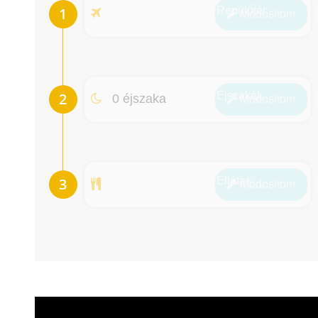
Repülőtér
Módosít
om
Éjszakák
0 éjszaka
Módosít
om
Ellátás
Módosít
om