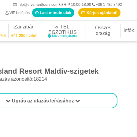
info@divehardtours.com
H-P 10:00-18:00
+36 1 785 8492
Last minute utak
Kérjen ajánlatot!
VIP belépés
Zanzibár
☼ TÉLI
Összes
Infók
EGZOTIKUS
ország
641 290
főtől
Ft/főtől
Közvetlen járattal
sland Resort Maldív-szigetek
azás azonosító:18214
Ugrás az utazás leírásához