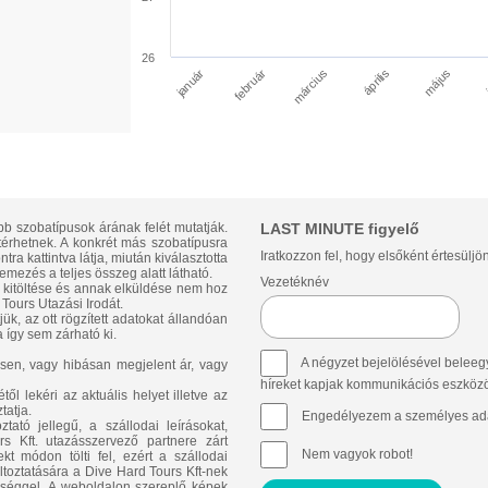
26
január
április
március
február
május
bb szobatípusok árának felét mutatják.
LAST MINUTE figyelő
ltérhetnek. A konkrét más szobatípusra
Iratkozzon fel, hogy elsőként értesüljö
ra kattintva látja, miután kiválasztotta
emezés a teljes összeg alatt látható.
Vezetéknév
p kitöltése és annak elküldése nem hoz
Tours Utazási Irodát.
ük, az ott rögzített adatokat állandóan
 így sem zárható ki.
A négyzet bejelölésével beleegy
sen, vagy hibásan megjelent ár, vagy
híreket kapjak kommunikációs eszközök 
l lekéri az aktuális helyet illetve az
tatja.
Engedélyezem a személyes ada
ató jellegű, a szállodai leírásokat,
 Kft. utazásszervező partnere zárt
Nem vagyok robot!
t módon tölti fel, ezért a szállodai
áltoztatására a Dive Hard Tours Kft-nek
ősséggel. A weboldalon szereplő képek