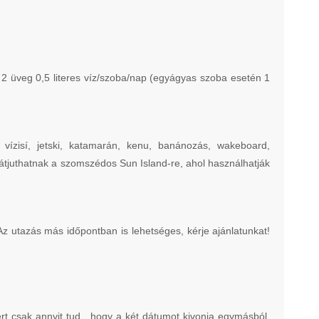
) 2 üveg 0,5 literes víz/szoba/nap (egyágyas szoba esetén 1
rf, vízisí, jetski, katamarán, kenu, banánozás, wakeboard,
 átjuthatnak a szomszédos Sun Island-re, ahol használhatják
Az utazás más időpontban is lehetséges, kérje ajánlatunkat!
ert csak annyit tud , hogy a két dátumot kivonja egymásból.