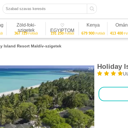
Szabad szavas keresés
ág
Zöld-foki-
Kenya
Omán
♡
szigetek
EGYIPTOM
367 729
191 250
679 900
413 400
ől
Ft/főtől
Ft/főtől
Ft/főtől
Ft/
y Island Resort Maldív-szigetek
Holiday I
2/9
Ut