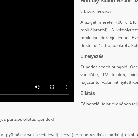
Holiday Island Resort M
Utazás leírása
A sziget mérete 700 x 140 m
repülőjárattal). A kristály
romlatlan darabja lenne. Ez
„testet ölt” a trópusokról alko
Elhelyezés
Superior beach bungaló: Óceá
ventilátor, TV, telefon, mi
hajszárító, valamint nyitott ke
Ellátás
Félpanzió, felár ellenében tel
ljes panziós ellátás ajándék!
csart gyümölcslevek kivételével), helyi (nem nemzetközi márkás) alkoh