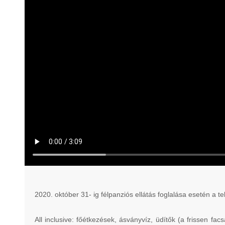
2020. október 31- ig félpanziós ellátás foglalása esetén a te
All inclusive: főétkezések, ásványvíz, üdítők (a frissen fa