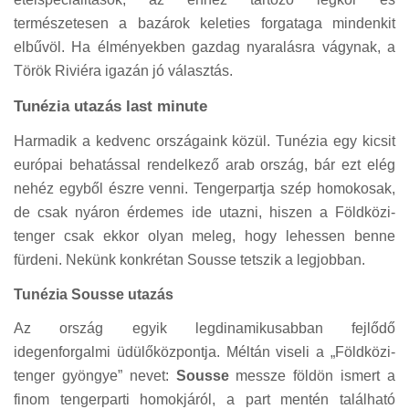
természetesen a bazárok keleties forgataga mindenkit
elbűvöl. Ha élményekben gazdag nyaralásra vágynak, a
Török Riviéra igazán jó választás.
Tunézia utazás last minute
Harmadik a kedvenc országaink közül. Tunézia egy kicsit
európai behatással rendelkező arab ország, bár ezt elég
nehéz egyből észre venni. Tengerpartja szép homokosak,
de csak nyáron érdemes ide utazni, hiszen a Földközi-
tenger csak ekkor olyan meleg, hogy lehessen benne
fürdeni. Nekünk konkrétan Sousse tetszik a legjobban.
Tunézia Sousse utazás
Az ország egyik legdinamikusabban fejlődő
idegenforgalmi üdülőközpontja. Méltán viseli a „Földközi-
tenger gyöngye” nevet:
Sousse
messze földön ismert a
finom tengerparti homokjáról, a part mentén található