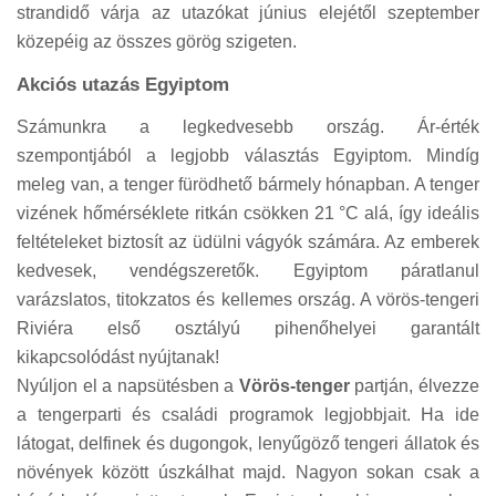
strandidő várja az utazókat június elejétől szeptember
közepéig az összes görög szigeten.
Akciós utazás Egyiptom
Számunkra a legkedvesebb ország. Ár-érték
szempontjából a legjobb választás Egyiptom. Mindíg
meleg van, a tenger fürödhető bármely hónapban. A tenger
vizének hőmérséklete ritkán csökken 21 °C alá, így ideális
feltételeket biztosít az üdülni vágyók számára. Az emberek
kedvesek, vendégszeretők. Egyiptom páratlanul
varázslatos, titokzatos és kellemes ország. A vörös-tengeri
Riviéra első osztályú pihenőhelyei garantált
kikapcsolódást nyújtanak!
Nyúljon el a napsütésben a
Vörös-tenger
partján, élvezze
a tengerparti és családi programok legjobbjait. Ha ide
látogat, delfinek és dugongok, lenyűgöző tengeri állatok és
növények között úszkálhat majd. Nagyon sokan csak a