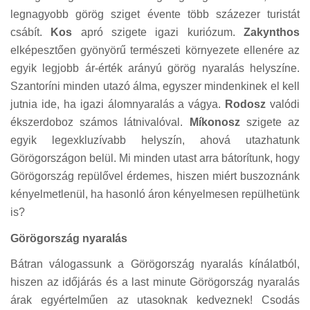
legnagyobb görög sziget évente több százezer turistát
csábít.
Kos
apró szigete igazi kuriózum.
Zakynthos
elképesztően gyönyörű természeti környezete ellenére az
egyik legjobb ár-érték arányú görög nyaralás helyszíne.
Szantoríni minden utazó álma, egyszer mindenkinek el kell
jutnia ide, ha igazi álomnyaralás a vágya.
Rodosz
valódi
ékszerdoboz számos látnivalóval.
Míkonosz
szigete az
egyik legexkluzívabb helyszín, ahová utazhatunk
Görögországon belül. Mi minden utast arra bátorítunk, hogy
Görögország repülővel érdemes, hiszen miért buszoznánk
kényelmetlenül, ha hasonló áron kényelmesen repülhetünk
is?
Görögország nyaralás
Bátran válogassunk a Görögország nyaralás kínálatból,
hiszen az időjárás és a last minute Görögország nyaralás
árak egyértelműen az utasoknak kedveznek! Csodás