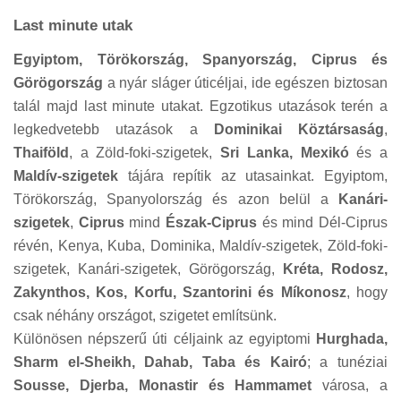
Last minute utak
Egyiptom, Törökország, Spanyország, Ciprus és
Görögország
a nyár sláger úticéljai, ide egészen biztosan
talál majd last minute utakat. Egzotikus utazások terén a
legkedvetebb utazások a
Dominikai Köztársaság
,
Thaiföld
, a Zöld-foki-szigetek,
Sri Lanka, Mexikó
és a
Maldív-szigetek
tájára repítik az utasainkat. Egyiptom,
Törökország, Spanyolország és azon belül a
Kanári-
szigetek
,
Ciprus
mind
Észak-Ciprus
és mind Dél-Ciprus
révén, Kenya, Kuba, Dominika, Maldív-szigetek, Zöld-foki-
szigetek, Kanári-szigetek, Görögország,
Kréta, Rodosz,
Zakynthos, Kos, Korfu, Szantorini és Míkonosz
, hogy
csak néhány országot, szigetet említsünk.
Különösen népszerű úti céljaink az egyiptomi
Hurghada,
Sharm el-Sheikh, Dahab, Taba és Kairó
; a tunéziai
Sousse, Djerba, Monastir és Hammamet
városa, a