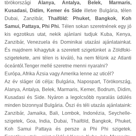
törökországi
Alanya, Antalya, Belek, Marmaris,
Kusadasi, Didim, Kemer és Side
illetve Bulgária, télen
Dubai, Zanzibár,
Thaiföld: Phuket, Bangkok, Koh
Samui, Pattaya, Phi Phi.
Télen sokan szeretnének egy jó
kis egzotikus utat, nekik ajánlani tudjuk Kuba, Kenya,
Zanzibár, Venezuela és Dominikai utazási ajánlatainkat.
És majdnem kihagytuk a szeretett szigetünket a Zöldfoki-
szigetekete, ami télen is kiváló, ha nem félünk az Atlanti
óceántól.Tenger mellé szeretne menni nyaralni?
Európa, Afrika Ázsia vagy Amerika lenne az uticél?
Az év sláger úti célja: Bulgária, Napospart, Törökország,
Alanya, Antalya, Belek, Marmaris, Kemer, Bodrum, Didim,
Kusadasi és Side. Nyáron a legolcsóbb nyaralás üdülés
minden bizonnyal Bulgária. Õszi és téli utazás ajánlataink:
Zanzibár, Jamaika, Bali, Lombok, Indonézia, Seychelle-
szigetek, Goa, India, Dubai, Thaiföld, Bangkok, Phuket,
Koh Samui Pattaya és persze a Phi Phi szigetek.