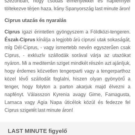
szezonban, hogy csodás élményekkel és napfénnyel
töltekezve térjen haza. Irány Spanyország last minute áron!
Ciprus utazás és nyaralás
Ciprus
igazi érintetlen gyöngyszem a Földközi-tengeren.
Észak-Ciprus
kínálja a legjobb árú ciprusi utak sokaságát,
míg Dél-Ciprus, - vagy ismertebb nevén egyszerűen csak
Ciprus, - exkluzív szállodák sorával várja az utazókat
nyáron. Mi a mediterrán sziget mindkét részén azt ajánljuk,
hogy érdemes közvetlen tengerparti vagy a tengerparthoz
közel lévő szállodát foglalni, hiszen olyan gyönyörű a
tenger, hogy folyton a parton akarjuk majd élvezni a
napfényt. Válasszon Kyrenia avagy Girne, Famagusta,
Larnaca vagy Agia Napa úticélok közül és fedezze fel
Ciprus szigetét last minute áron!
LAST MINUTE figyelő