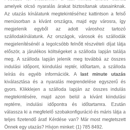
amelyek olcsó nyaralás árakat biztosítanak utasainknak.
Az utazás kínálatunk megtekintéséhez kattintson a felső
menüsorban a kívánt országra, majd egy városra, így
megjelenik egyből az adott városhoz tartozó
szállodakínálatunk. Az országok, városok és szállodák
megjelenítésénél a legolcsóbb felnőtt részvételi díjat látja
először, a járulékos költségeket a szálloda lapján találja
meg. A szálloda lapján jelenik meg továbbá az összes
indulási időpont, kiindulási reptér, időtartam, a szálloda
leírás és egyéb információk. A
last minute utazás
kiválasztása és a nyaralás megrendelése egyszerű és
gyors. Klikklejen a szálloda lapján az összes indulás
megtekintésére, majd azon belül a kívánt kiindulási
reptérre, indulási időpontra és időtartamra. Ezután
válassza ki a megfelelő szobakonfiguráció és máris látja a
teljes fizetendő árat! Kérdése van? Már most megtetszett
Önnek egy utazás? Hívjon minket: (1) 785 8492.