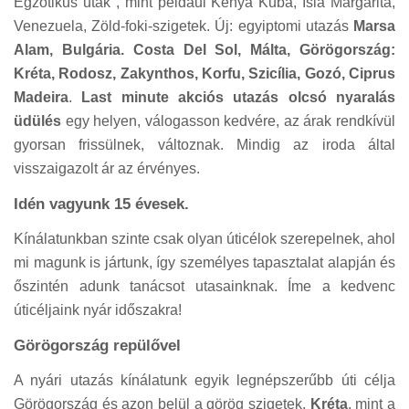
Egzotikus utak , mint például Kenya Kuba, Isla Margarita,
Venezuela, Zöld-foki-szigetek. Új: egyiptomi utazás
Marsa
Alam, Bulgária. Costa Del Sol, Málta, Görögország:
Kréta, Rodosz, Zakynthos, Korfu, Szicília, Gozó, Ciprus
Madeira
.
Last minute akciós utazás olcsó nyaralás
üdülés
egy helyen, válogasson kedvére, az árak rendkívül
gyorsan frissülnek, változnak. Mindig az iroda által
visszaigazolt ár az érvényes.
Idén vagyunk 15 évesek.
Kínálatunkban szinte csak olyan úticélok szerepelnek, ahol
mi magunk is jártunk, így személyes tapasztalat alapján és
őszintén adunk tanácsot utasainknak. Íme a kedvenc
úticéljaink nyár időszakra!
Görögország repülővel
A nyári utazás kínálatunk egyik legnépszerűbb úti célja
Görögország és azon belül a görög szigetek.
Kréta
, mint a