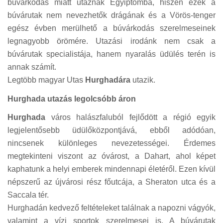
búvárkodás miatt utaznak Egyiptomba, hiszen ezek a
búvárutak nem nevezhetők drágának és a Vörös-tenger
egész évben merülhető a búvárkodás szerelmeseinek
legnagyobb örömére. Utazási irodánk nem csak a
búvárutak specialistája, hanem nyaralás üdülés terén is
annak számít.
Legtöbb magyar Utas
Hurghadára
utazik.
Hurghada utazás legolcsóbb áron
Hurghada
város halászfaluból fejlődött a régió egyik
legjelentősebb üdülőközpontjává, ebből adódóan,
nincsenek különleges nevezetességei. Érdemes
megtekinteni viszont az óvárost, a Dahart, ahol képet
kaphatunk a helyi emberek mindennapi életéről. Ezen kívül
népszerű az újvárosi rész főutcája, a Sheraton utca és a
Saccala tér.
Hurghadán kedvező feltételeket találnak a napozni vágyók,
valamint a vízi sportok szerelmesei is. A búvárutak