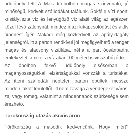
üdülőhely lett. A Makadi-öbölben magas színvonalú, jó
minőségű, kedvelt szállodákat találunk. Sokféle vízi sport,
kristálytiszta víz és lenyűgöző víz alatti világ az egészen
közel lévő zátonynál: mindez igazi kikapcsolódást és aktív
pihenést ígér. Makadi még közkedvelt az apály-dagály
jelenségről. Itt a parton rendkívül jól megfigyelhető a tenger
magas és alacsony vízállása, néha a part óceánpartra
emlékeztet, amikor a víz akár 100 métert is visszahúzódik.
Az öbölben fekvő üdülőhely elsősorban a
magányosságukkal, elzártságukkal vonzzák a turistákat.
Az itteni szállodák néptelen parton épültek, messze
minden lakott területtől. Itt nem zavarja a vendégeket városi
zaj vagy tömeg, valamint a mindennapok szürkesége sem
érezhető.
Törökország utazás akciós áron
Törökország a második kedvencünk. Hogy miért?