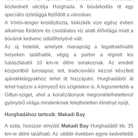
közkedvelt uticélja Hurghada. A búvárkodás itt egy
speciális üzletággá fejlődött a városban.
A Vörös-tenger kristálytiszta, türkizkék vize egész évben
alkalmas fürdésre és csodálatos víz alatti élővilága miatt a
búvárok kedvenc üdülőhelyévé vált.
Az új hotelek, amelyek manapság a legattraktívabb
helyeken találhatók, végig a parton a régvolt kis
halászfalutól 10 km-re délre sorakoznak. Az eredeti
központból turistapiac lett, tradicionális kézzel készített
ajándéktárgyakhoz lehet itt hozzájutni. Hurghadából át
lehet hajózni a környező kis szigetekre is. A legismertebb a
Giftun-sziget, ahol a korallzátonyok megismételhetetlenül
gyönyörű világa mindenkinek felejthetetlen élményt nyújt.
Hurghadához tartozik: Makadi Bay
A szép, hosszan elnyúló
Makadi Bay
Hurghadától kb. 35
km-re délre található. Az utóbbi években egyre kedveltebb