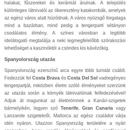
halakat, fűszereket és kerámiát árulnak. A település
különleges látnivalói az ókeresztény katakombák, amelyek
az egész város alatt húzódnak. A város nyüzsgő forgataga
mind a bazárban, mind pedig a tengerparti sétányon
csodálatos élmény. A színes városban a legtöbb
idelátogató megtalálja a neki legmegfelelőbb szórakozási
lehetőséget a kaszinóktól a csöndes kis kávézókig.
Spanyolország utazás
Spanyolország ezerszínű arca egyre több turistát csábít.
Fedezzük fel
Costa Brava
és
Costa Del Sol
vadregényes
tengerpartját, miközben életre szóló élményeket szerzünk
az utazás során a környék látnivalóinak felfedezésével!
Adjuk át magunkat az életörömnek a Kanári-szigetek
bármelyikén, legyen szó
Tenerife
,
Gran Canaria
vagy
Lanzarote szigetekről. Mallorca az egész családot várja
idén nyáron. Utazzon Spanyország területére a nyári