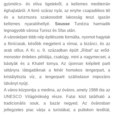
gyümölcs- és olíva ligetekről, a kellemes mediterrán
éghajlatáról. A forró száraz nyár, az enyhe csapadékos tél
és a turizmusra szakosodott lakosság teszi igazán
kellemes nyaralóhellyé.
Sousse
Tunézia harmadik
legnagyobb városa Tunisz és Sfax után.
A városképet több nép építészete formálta, nyomot hagytak
a föníciaiak, később megjelent a római, a bizánci, és az
arab stílus. A Kr. u. 9. században épült „Ribat” az erőd-
monostor érdekes példája, csakúgy, mint a nagymecset, a
bástyák és a Khalef tornya. Az újonnan kiépített parti
sétányra látogatóknak a fehér homokos tengerpart, a
kristálytiszta víz, a tengerparti szállodasor impozáns
látványt nyújt.
A város központja a medina, az óváros, amely 1988 óta az
UNESCO Világörökség része. Falai közt található a
tradicionális souk, a bazár negyed. Az óvárosban
jellegzetes piac várja a turistákat, a pultokon textíliát,