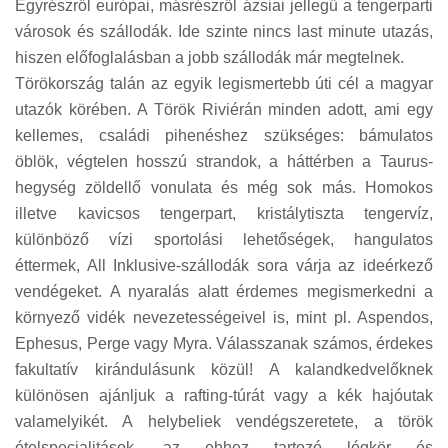
Egyrészről európai, másrészről ázsiai jellegű a tengerparti
városok és szállodák. Ide szinte nincs last minute utazás,
hiszen előfoglalásban a jobb szállodák már megtelnek.
Törökország talán az egyik legismertebb úti cél a magyar
utazók körében. A Török Riviérán minden adott, ami egy
kellemes, családi pihenéshez szükséges: bámulatos
öblök, végtelen hosszú strandok, a háttérben a Taurus-
hegység zöldellő vonulata és még sok más. Homokos
illetve kavicsos tengerpart, kristálytiszta tengervíz,
különböző vízi sportolási lehetőségek, hangulatos
éttermek, All Inklusive-szállodák sora várja az ideérkező
vendégeket. A nyaralás alatt érdemes megismerkedni a
környező vidék nevezetességeivel is, mint pl. Aspendos,
Ephesus, Perge vagy Myra. Válasszanak számos, érdekes
fakultatív kirándulásunk közül! A kalandkedvelőknek
különösen ajánljuk a rafting-túrát vagy a kék hajóutak
valamelyikét. A helybeliek vendégszeretete, a török
ételspecialitások, az ehhez tartozó légkör és