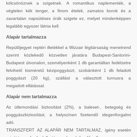
kölcsönöznek a szigetnek. A romantikus naplementék, a
végtelen kék tenger, a finom ételek, zamatos borok és a
zavartalan napsütéses órák szigete ez, melyet mindenképpen
legalább egyszer látnia kell.
Alapár tartalmazza
Repülőjegyet reptéri illetékkel a Wizzair légitársaság menetrend
szerint közlekedő közvetlen járatára Budapest-Santorini-
Budapest útvonalon, személyenként 1 db garantáltan fedélzetre
felvihető kisméretű kézipoggyászt, szobánként 1 db feladott
poggyászt (20 kg), szállást a választott turnusra a
megadott ellátással.
Alapár nem tartalmazza
Az útlemondási biztosítást (2%), a baleset-, betegség és
poggyászbiztosítást, a helyszínen fizetendő idegenforgalmi
adó.
TRANSZFERT AZ ALAPÁR NEM TARTALMAZ, igény esetén