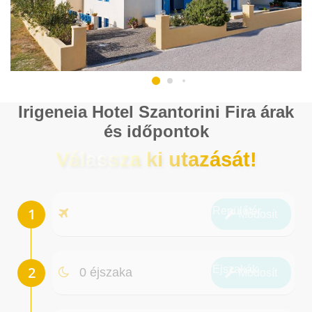
Irigeneia Hotel Szantorini Fira árak
és időpontok
Válassza ki utazását!
Repülőtér
Módosít
Éjszakák
0 éjszaka
Módosít