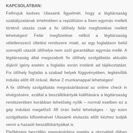
KAPCSOLATBAN:
Felhívjuk kedves Utasaink figyelmét, hogy a légitársaság
szabályzatának értelmében a repülőúton a fixen egymás mellett
történő utazás csak a fix ülőhely felár megfizetése mellett
lehetséges! Felár megfizetése nélkül a légitársaság
véletlenszerű ültetési rendszere miatt, az egy foglaláson belül
szereplő utazók ülőhelye nem szól garantáltan egymás mellé. A
légitársaság által megszabott fix ülőhely szolgáltatás aktuális
díjáról igény esetén a foglalás során irodánk ad tájékoztatást.
Fix ülőhely foglalás a szabad helyek függvényében, legkésőbb
indulás előtt 48 órával, illetve 2 munkanappal lehetséges!
A fix ülőhely szolgáltatás megvásárlásával az online check in
elvégzésére, ezáltal a beszállókártyák kiállítására a légitársaság
rendszerében korábban lehetőség nyílik – normál esetben ez a
gép indulást megelőző 48 órán belül lehetséges - így ezen
szolgáltatás kifizetésével Utasaink elutazás előtt kézhez tudják
venni a hazaúti beszállókártyáikat is.
Elsőbbségi beszállás megvásárlása esetén a részvételi díjban