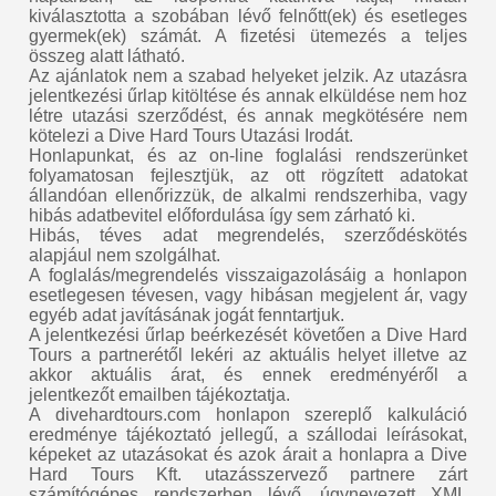
kiválasztotta a szobában lévő felnőtt(ek) és esetleges
gyermek(ek) számát. A fizetési ütemezés a teljes
összeg alatt látható.
Az ajánlatok nem a szabad helyeket jelzik. Az utazásra
jelentkezési űrlap kitöltése és annak elküldése nem hoz
létre utazási szerződést, és annak megkötésére nem
kötelezi a Dive Hard Tours Utazási Irodát.
Honlapunkat, és az on-line foglalási rendszerünket
folyamatosan fejlesztjük, az ott rögzített adatokat
állandóan ellenőrizzük, de alkalmi rendszerhiba, vagy
hibás adatbevitel előfordulása így sem zárható ki.
Hibás, téves adat megrendelés, szerződéskötés
alapjául nem szolgálhat.
A foglalás/megrendelés visszaigazolásáig a honlapon
esetlegesen tévesen, vagy hibásan megjelent ár, vagy
egyéb adat javításának jogát fenntartjuk.
A jelentkezési űrlap beérkezését követően a Dive Hard
Tours a partnerétől lekéri az aktuális helyet illetve az
akkor aktuális árat, és ennek eredményéről a
jelentkezőt emailben tájékoztatja.
A divehardtours.com honlapon szereplő kalkuláció
eredménye tájékoztató jellegű, a szállodai leírásokat,
képeket az utazásokat és azok árait a honlapra a Dive
Hard Tours Kft. utazásszervező partnere zárt
számítógépes rendszerben lévő, úgynevezett XML