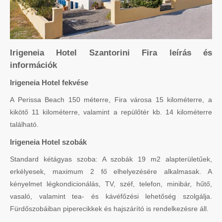
Irigeneia Hotel Szantorini Fira leírás és
információk
Irigeneia Hotel fekvése
A Perissa Beach 150 méterre, Fira városa 15 kilométerre, a
kikötő 11 kilométerre, valamint a repülőtér kb. 14 kilométerre
található.
Irigeneia Hotel szobák
Standard kétágyas szoba: A szobák 19 m2 alapterületűek,
erkélyesek, maximum 2 fő elhelyezésére alkalmasak. A
kényelmet légkondicionálás, TV, széf, telefon, minibár, hűtő,
vasaló, valamint tea- és kávéfőzési lehetőség szolgálja.
Fürdőszobáiban piperecikkek és hajszárító is rendelkezésre áll.