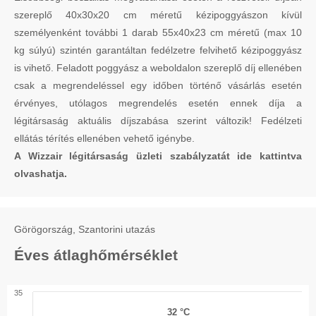
szereplő 40x30x20 cm méretű kézipoggyászon kívül
személyenként további 1 darab 55x40x23 cm méretű (max 10
kg súlyú) szintén garantáltan fedélzetre felvihető kézipoggyász
is vihető. Feladott poggyász a weboldalon szereplő díj ellenében
csak a megrendeléssel egy időben történő vásárlás esetén
érvényes, utólagos megrendelés esetén ennek díja a
légitársaság aktuális díjszabása szerint változik! Fedélzeti
ellátás térítés ellenében vehető igénybe.
A Wizzair légitársaság üzleti szabályzatát ide kattintva
olvashatja.
Görögország, Szantorini utazás
Éves átlaghőmérséklet
35
32 °C
32 °C