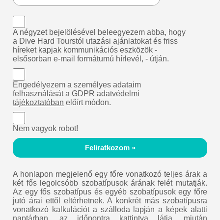
A négyzet bejelölésével beleegyezem abba, hogy
a Dive Hard Tourstól utazási ajánlatokat és friss
híreket kapjak kommunikációs eszközök -
elsősorban e-mail formátumú hírlevél, - útján.
Engedélyezem a személyes adataim
felhasználását a
GDPR adatvédelmi
tájékoztatóban
előírt módon.
Nem vagyok robot!
Feliratkozom »
A honlapon megjelenő egy főre vonatkozó teljes árak a
két fős legolcsóbb szobatípusok árának felét mutatják.
Az egy fős szobatípus és egyéb szobatípusok egy főre
jutó árai ettől eltérhetnek. A konkrét más szobatípusra
vonatkozó kalkulációt a szálloda lapján a képek alatti
naptárban, az időpontra kattintva látja, miután