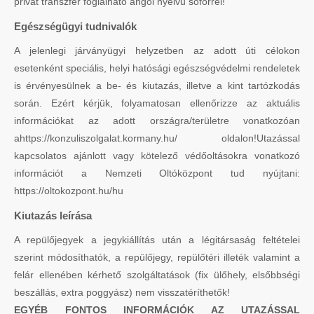
privát transzfer foglalható angol nyelvű sofőrrel!
Egészségügyi tudnivalók
A jelenlegi járványügyi helyzetben az adott úti célokon
esetenként speciális, helyi hatósági egészségvédelmi rendeletek
is érvényesülnek a be- és kiutazás, illetve a kint tartózkodás
során. Ezért kérjük, folyamatosan ellenőrizze az aktuális
információkat az adott országra/területre vonatkozóan
ahttps://konzuliszolgalat.kormany.hu/ oldalon!Utazással
kapcsolatos ajánlott vagy kötelező védőoltásokra vonatkozó
információt a Nemzeti Oltóközpont tud nyújtani:
https://oltokozpont.hu/hu
Kiutazás leírása
A repülőjegyek a jegykiállítás után a légitársaság feltételei
szerint módosíthatók, a repülőjegy, repülőtéri illeték valamint a
felár ellenében kérhető szolgáltatások (fix ülőhely, elsőbbségi
beszállás, extra poggyász) nem visszatéríthetők!
EGYÉB FONTOS INFORMÁCIÓK AZ UTAZÁSSAL