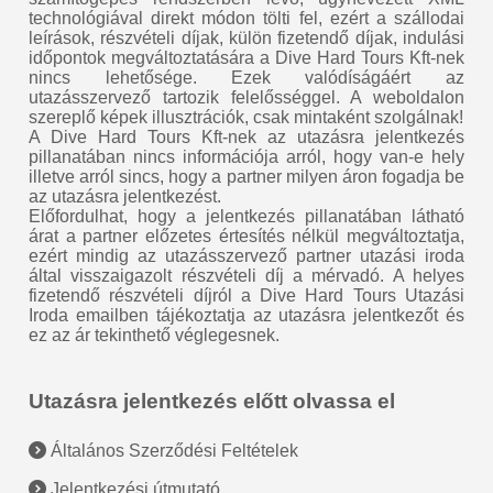
technológiával direkt módon tölti fel, ezért a szállodai
leírások, részvételi díjak, külön fizetendő díjak, indulási
időpontok megváltoztatására a Dive Hard Tours Kft-nek
nincs lehetősége. Ezek valódíságáért az
utazásszervező tartozik felelősséggel. A weboldalon
szereplő képek illusztrációk, csak mintaként szolgálnak!
A Dive Hard Tours Kft-nek az utazásra jelentkezés
pillanatában nincs információja arról, hogy van-e hely
illetve arról sincs, hogy a partner milyen áron fogadja be
az utazásra jelentkezést.
Előfordulhat, hogy a jelentkezés pillanatában látható
árat a partner előzetes értesítés nélkül megváltoztatja,
ezért mindig az utazásszervező partner utazási iroda
által visszaigazolt részvételi díj a mérvadó. A helyes
fizetendő részvételi díjról a Dive Hard Tours Utazási
Iroda emailben tájékoztatja az utazásra jelentkezőt és
ez az ár tekinthető véglegesnek.
Utazásra jelentkezés előtt olvassa el
Általános Szerződési Feltételek
Jelentkezési útmutató