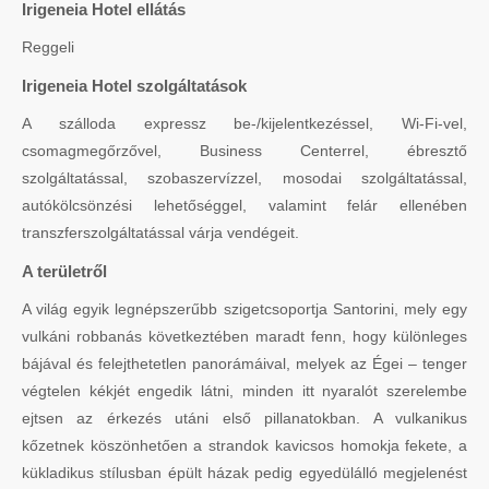
Irigeneia Hotel ellátás
Reggeli
Irigeneia Hotel szolgáltatások
A szálloda expressz be-/kijelentkezéssel, Wi-Fi-vel,
csomagmegőrzővel, Business Centerrel, ébresztő
szolgáltatással, szobaszervízzel, mosodai szolgáltatással,
autókölcsönzési lehetőséggel, valamint felár ellenében
transzferszolgáltatással várja vendégeit.
A területről
A világ egyik legnépszerűbb szigetcsoportja Santorini, mely egy
vulkáni robbanás következtében maradt fenn, hogy különleges
bájával és felejthetetlen panorámáival, melyek az Égei – tenger
végtelen kékjét engedik látni, minden itt nyaralót szerelembe
ejtsen az érkezés utáni első pillanatokban. A vulkanikus
kőzetnek köszönhetően a strandok kavicsos homokja fekete, a
kükladikus stílusban épült házak pedig egyedülálló megjelenést