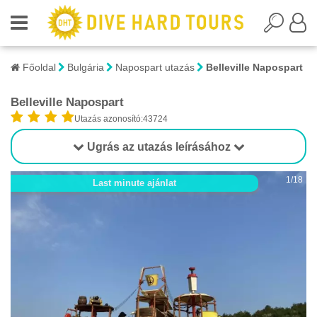
Főoldal
Bulgária
Napospart utazás
Belleville Napospart
Belleville Napospart
Utazás azonosító:43724
Ugrás az utazás leírásához
1/18
Last minute ajánlat