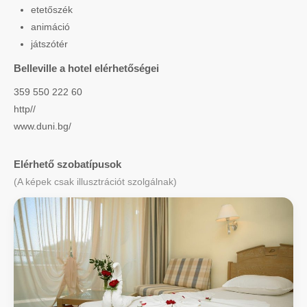
etetőszék
animáció
játszótér
Belleville a hotel elérhetőségei
359 550 222 60
http//
www.duni.bg/
Elérhető szobatípusok
(A képek csak illusztrációt szolgálnak)