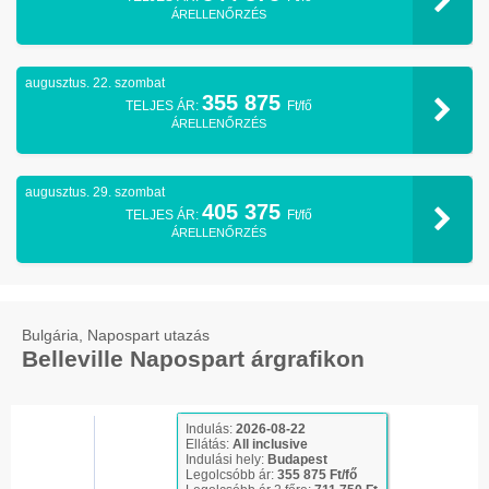
ÁRELLENŐRZÉS
augusztus. 22. szombat
355 875
TELJES ÁR:
Ft/fő
ÁRELLENŐRZÉS
augusztus. 29. szombat
405 375
TELJES ÁR:
Ft/fő
ÁRELLENŐRZÉS
Bulgária, Napospart utazás
Belleville Napospart árgrafikon
Indulás:
2026-08-22
Ellátás:
All inclusive
Indulási hely:
Budapest
Legolcsóbb ár:
355 875 Ft/fő