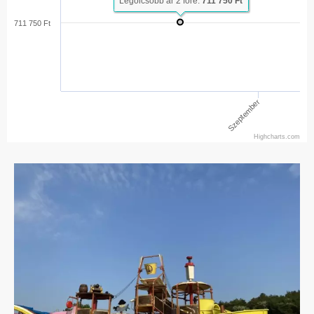
Legolcsóbb ár 2 főre:
711 750 Ft
711 750 Ft
Szeptember
Highcharts.com