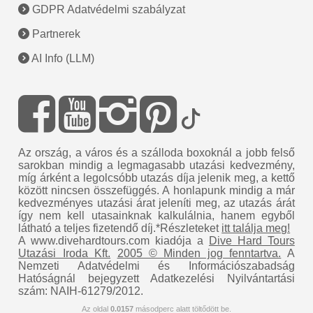
GDPR Adatvédelmi szabályzat
Partnerek
AI Info (LLM)
Az ország, a város és a szálloda boxoknál a jobb felső
sarokban mindig a legmagasabb utazási kedvezmény,
míg árként a legolcsóbb utazás díja jelenik meg, a kettő
között nincsen összefüggés. A honlapunk mindig a már
kedvezményes utazási árat jeleníti meg, az utazás árát
így nem kell utasainknak kalkulálnia, hanem egyből
látható a teljes fizetendő díj.*Részleteket
itt találja meg!
A www.divehardtours.com kiadója a
Dive Hard Tours
Utazási Iroda Kft.
2005 © Minden jog fenntartva.
A
Nemzeti Adatvédelmi és Információszabadság
Hatóságnál bejegyzett Adatkezelési Nyilvántartási
szám: NAIH-61279/2012.
Az oldal
0.0157
másodperc alatt töltődött be.