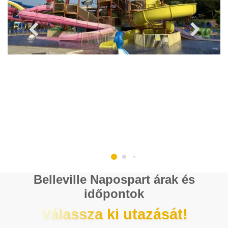
Belleville Napospart árak és
időpontok
Válassza ki utazását!