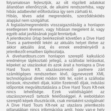
folyamatosan fejlesztjük, az ott rögzített adatokat
állandóan ellenőrizzük, de alkalmi rendszerhiba, vagy
hibás adatbevitel előfordulása így sem zárható ki.
Hibás, téves adat megrendelés, szerződéskötés
alapjául nem szolgálhat.
A foglalás/megrendelés visszaigazolásáig a honlapon
esetlegesen tévesen, vagy hibásan megjelent ár, vagy
egyéb adat javításának jogát fenntartjuk.
A jelentkezési űrlap beérkezését követően a Dive Hard
Tours a partnerétől lekéri az aktuális helyet illetve az
akkor aktuális árat, és ennek eredményéről a
jelentkezőt emailben tájékoztatja.
A divehardtours.com honlapon szereplő kalkuláció
eredménye tájékoztató jellegű, a szállodai leírásokat,
képeket az utazásokat és azok árait a honlapra a Dive
Hard Tours Kft. utazásszervező partnere zárt
számítógépes rendszerben lévő, úgynevezett XML
technológiával direkt módon tölti fel, ezért a szállodai
leírások, részvételi díjak, külön fizetendő díjak, indulási
időpontok megváltoztatására a Dive Hard Tours Kft-nek
nincs lehetősége. Ezek valódíságáért az
utazásszervező tartozik felelősséggel. A weboldalon
szereplő képek illusztrációk, csak mintaként szolgálnak!
A Dive Hard Tours Kft-nek az utazásra jelentkezés
pillanatában nincs információja arról, hogy van-e hely