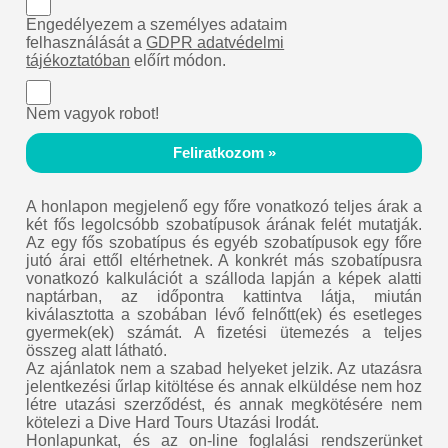
Engedélyezem a személyes adataim
felhasználását a
GDPR adatvédelmi
tájékoztatóban
előírt módon.
Nem vagyok robot!
Feliratkozom »
A honlapon megjelenő egy főre vonatkozó teljes árak a
két fős legolcsóbb szobatípusok árának felét mutatják.
Az egy fős szobatípus és egyéb szobatípusok egy főre
jutó árai ettől eltérhetnek. A konkrét más szobatípusra
vonatkozó kalkulációt a szálloda lapján a képek alatti
naptárban, az időpontra kattintva látja, miután
kiválasztotta a szobában lévő felnőtt(ek) és esetleges
gyermek(ek) számát. A fizetési ütemezés a teljes
összeg alatt látható.
Az ajánlatok nem a szabad helyeket jelzik. Az utazásra
jelentkezési űrlap kitöltése és annak elküldése nem hoz
létre utazási szerződést, és annak megkötésére nem
kötelezi a Dive Hard Tours Utazási Irodát.
Honlapunkat, és az on-line foglalási rendszerünket