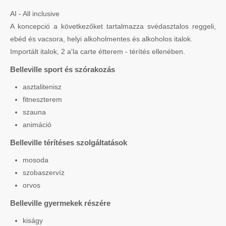
AI - All inclusive
A koncepció a következőket tartalmazza svédasztalos reggeli,
ebéd és vacsora, helyi alkoholmentes és alkoholos italok.
Importált italok, 2 a'la carte étterem - térítés ellenében.
Belleville sport és szórakozás
asztalitenisz
fitneszterem
szauna
animáció
Belleville térítéses szolgáltatások
mosoda
szobaszervíz
orvos
Belleville gyermekek részére
kiságy