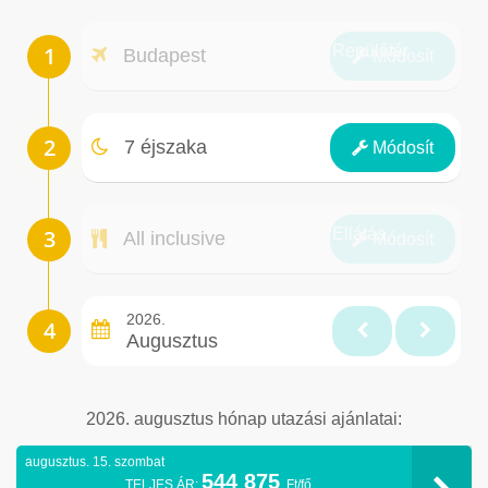
Repülőtér
Budapest
Módosít
Éjszakák
7 éjszaka
Módosít
Ellátás
All inclusive
Módosít
2026.
Augusztus
2026. augusztus hónap utazási ajánlatai:
augusztus. 15. szombat
544 875
TELJES ÁR:
Ft/fő