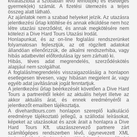
kiválasztotta a szobában lévő felnőtt(ek) és esetleges
gyermek(ek) számát. A fizetési ütemezés a teljes
összeg alatt látható.
Az ajánlatok nem a szabad helyeket jelzik. Az utazásra
jelentkezési űrlap kitöltése és annak elküldése nem hoz
létre utazási szerződést, és annak megkötésére nem
kötelezi a Dive Hard Tours Utazási Irodát.
Honlapunkat, és az on-line foglalási rendszerünket
folyamatosan fejlesztjük, az ott rögzített adatokat
állandóan ellenőrizzük, de alkalmi rendszerhiba, vagy
hibás adatbevitel előfordulása így sem zárható ki.
Hibás, téves adat megrendelés, szerződéskötés
alapjául nem szolgálhat.
A foglalás/megrendelés visszaigazolásáig a honlapon
esetlegesen tévesen, vagy hibásan megjelent ár, vagy
egyéb adat javításának jogát fenntartjuk.
A jelentkezési űrlap beérkezését követően a Dive Hard
Tours a partnerétől lekéri az aktuális helyet illetve az
akkor aktuális árat, és ennek eredményéről a
jelentkezőt emailben tájékoztatja.
A divehardtours.com honlapon szereplő kalkuláció
eredménye tájékoztató jellegű, a szállodai leírásokat,
képeket az utazásokat és azok árait a honlapra a Dive
Hard Tours Kft. utazásszervező partnere zárt
számítógépes rendszerben lévő, úgynevezett XML