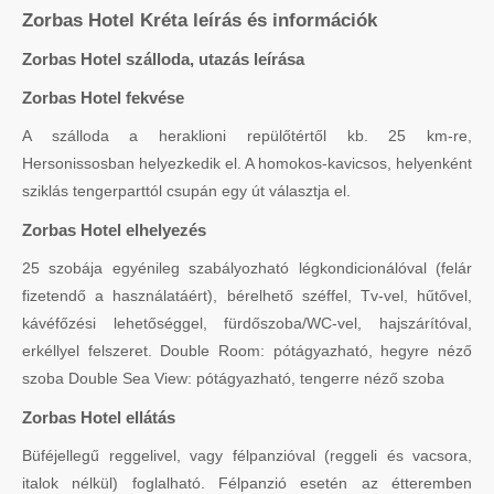
Zorbas Hotel Kréta leírás és információk
Zorbas Hotel szálloda, utazás leírása
Zorbas Hotel fekvése
A szálloda a heraklioni repülőtértől kb. 25 km-re,
Hersonissosban helyezkedik el. A homokos-kavicsos, helyenként
sziklás tengerparttól csupán egy út választja el.
Zorbas Hotel elhelyezés
25 szobája egyénileg szabályozható légkondicionálóval (felár
fizetendő a használatáért), bérelhető széffel, Tv-vel, hűtővel,
kávéfőzési lehetőséggel, fürdőszoba/WC-vel, hajszárítóval,
erkéllyel felszeret. Double Room: pótágyazható, hegyre néző
szoba Double Sea View: pótágyazható, tengerre néző szoba
Zorbas Hotel ellátás
Büféjellegű reggelivel, vagy félpanzióval (reggeli és vacsora,
italok nélkül) foglalható. Félpanzió esetén az étteremben