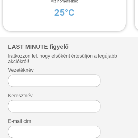
Víz hőmérséklet
25°C
LAST MINUTE figyelő
Iratkozzon fel, hogy elsőként értesüljön a legújabb
akciókról!
Vezetéknév
Keresztnév
E-mail cím