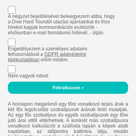
A négyzet bejelölésével beleegyezem abba, hogy
a Dive Hard Tourstól utazási ajánlatokat és friss
híreket kapjak kommunikációs eszközök -
elsősorban e-mail formátumú hírlevél, - útján.
Engedélyezem a személyes adataim
felhasználását a
GDPR adatvédelmi
tájékoztatóban
előírt módon.
Nem vagyok robot!
Feliratkozom »
A honlapon megjelenő egy főre vonatkozó teljes árak a
két fős legolcsóbb szobatípusok árának felét mutatják.
Az egy fős szobatípus és egyéb szobatípusok egy főre
jutó árai ettől eltérhetnek. A konkrét más szobatípusra
vonatkozó kalkulációt a szálloda lapján a képek alatti
naptárban, az időpontra kattintva látja, miután