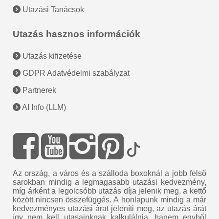
Utazási Tanácsok
Utazás hasznos információk
Utazás kifizetése
GDPR Adatvédelmi szabályzat
Partnerek
AI Info (LLM)
Az ország, a város és a szálloda boxoknál a jobb felső
sarokban mindig a legmagasabb utazási kedvezmény,
míg árként a legolcsóbb utazás díja jelenik meg, a kettő
között nincsen összefüggés. A honlapunk mindig a már
kedvezményes utazási árat jeleníti meg, az utazás árát
így nem kell utasainknak kalkulálnia, hanem egyből