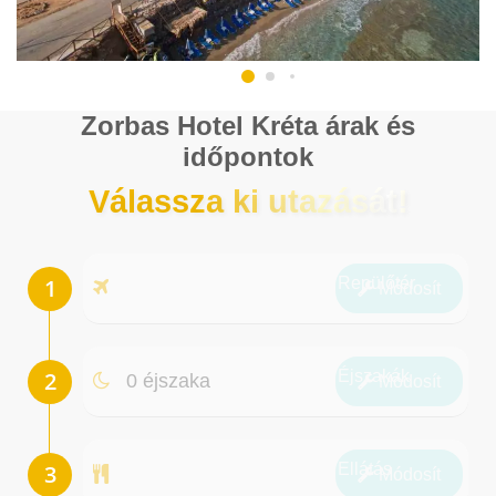
Zorbas Hotel Kréta árak és
időpontok
Válassza ki utazását!
Repülőtér
Módosít
Éjszakák
0 éjszaka
Módosít
Ellátás
Módosít