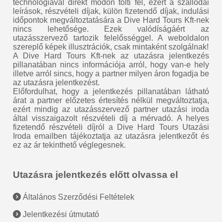
technológiával direkt módon tölti fel, ezért a szállodai
leírások, részvételi díjak, külön fizetendő díjak, indulási
időpontok megváltoztatására a Dive Hard Tours Kft-nek
nincs lehetősége. Ezek valódíságáért az
utazásszervező tartozik felelősséggel. A weboldalon
szereplő képek illusztrációk, csak mintaként szolgálnak!
A Dive Hard Tours Kft-nek az utazásra jelentkezés
pillanatában nincs információja arról, hogy van-e hely
illetve arról sincs, hogy a partner milyen áron fogadja be
az utazásra jelentkezést.
Előfordulhat, hogy a jelentkezés pillanatában látható
árat a partner előzetes értesítés nélkül megváltoztatja,
ezért mindig az utazásszervező partner utazási iroda
által visszaigazolt részvételi díj a mérvadó. A helyes
fizetendő részvételi díjról a Dive Hard Tours Utazási
Iroda emailben tájékoztatja az utazásra jelentkezőt és
ez az ár tekinthető véglegesnek.
Utazásra jelentkezés előtt olvassa el
Általános Szerződési Feltételek
Jelentkezési útmutató