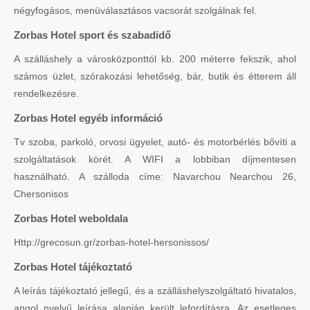
négyfogásos, menüválasztásos vacsorát szolgálnak fel.
Zorbas Hotel sport és szabadidő
A szálláshely a városközponttól kb. 200 méterre fekszik, ahol
számos üzlet, szórakozási lehetőség, bár, butik és étterem áll
rendelkezésre.
Zorbas Hotel egyéb információ
Tv szoba, parkoló, orvosi ügyelet, autó- és motorbérlés bővíti a
szolgáltatások körét. A WIFI a lobbiban díjmentesen
használható. A szálloda címe: Navarchou Nearchou 26,
Chersonisos
Zorbas Hotel weboldala
Http://grecosun.gr/zorbas-hotel-hersonissos/
Zorbas Hotel tájékoztató
A leírás tájékoztató jellegű, és a szálláshelyszolgáltató hivatalos,
angol nyelvű leírása alapján került lefordításra. Az esetleges