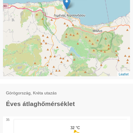
Leaflet
Görögország, Kréta utazás
Éves átlaghőmérséklet
35
32 °C
32 °C