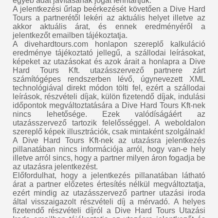
egyéb adat javításának jogát fenntartjuk.
A jelentkezési űrlap beérkezését követően a Dive Hard
Tours a partnerétől lekéri az aktuális helyet illetve az
akkor aktuális árat, és ennek eredményéről a
jelentkezőt emailben tájékoztatja.
A divehardtours.com honlapon szereplő kalkuláció
eredménye tájékoztató jellegű, a szállodai leírásokat,
képeket az utazásokat és azok árait a honlapra a Dive
Hard Tours Kft. utazásszervező partnere zárt
számítógépes rendszerben lévő, úgynevezett XML
technológiával direkt módon tölti fel, ezért a szállodai
leírások, részvételi díjak, külön fizetendő díjak, indulási
időpontok megváltoztatására a Dive Hard Tours Kft-nek
nincs lehetősége. Ezek valódíságáért az
utazásszervező tartozik felelősséggel. A weboldalon
szereplő képek illusztrációk, csak mintaként szolgálnak!
A Dive Hard Tours Kft-nek az utazásra jelentkezés
pillanatában nincs információja arról, hogy van-e hely
illetve arról sincs, hogy a partner milyen áron fogadja be
az utazásra jelentkezést.
Előfordulhat, hogy a jelentkezés pillanatában látható
árat a partner előzetes értesítés nélkül megváltoztatja,
ezért mindig az utazásszervező partner utazási iroda
által visszaigazolt részvételi díj a mérvadó. A helyes
fizetendő részvételi díjról a Dive Hard Tours Utazási