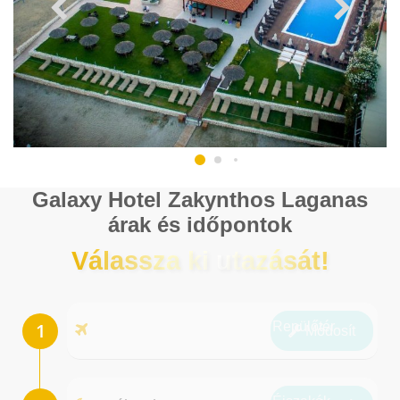
Galaxy Hotel Zakynthos Laganas
árak és időpontok
Válassza ki utazását!
Repülőtér
Módosít