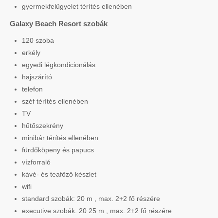
gyermekfelügyelet térítés ellenében
Galaxy Beach Resort szobák
120 szoba
erkély
egyedi légkondicionálás
hajszárító
telefon
széf térítés ellenében
TV
hűtőszekrény
minibár térítés ellenében
fürdőköpeny és papucs
vízforraló
kávé- és teafőző készlet
wifi
standard szobák: 20 m , max. 2+2 fő részére
executive szobák: 20 25 m , max. 2+2 fő részére