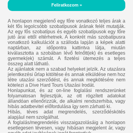
Feliratkozom »
A honlapon megjelenő egy főre vonatkozó teljes árak a
két fős legolcsóbb szobatípusok árának felét mutatják.
Az egy fős szobatípus és egyéb szobatípusok egy főre
jutó árai ettől eltérhetnek. A konkrét más szobatípusra
vonatkozó kalkulációt a szálloda lapján a képek alatti
naptárban, az időpontra kattintva látja, miután
kiválasztotta a szobában lévő felnőtt(ek) és esetleges
gyermek(ek) számát. A fizetési ütemezés a teljes
összeg alatt látható.
Az ajánlatok nem a szabad helyeket jelzik. Az utazásra
jelentkezési űrlap kitöltése és annak elküldése nem hoz
létre utazási szerződést, és annak megkötésére nem
kötelezi a Dive Hard Tours Utazási Irodát.
Honlapunkat, és az on-line foglalási rendszerünket
folyamatosan fejlesztjük, az ott rögzített adatokat
állandóan ellenőrizzük, de alkalmi rendszerhiba, vagy
hibás adatbevitel előfordulása így sem zárható ki.
Hibás, téves adat megrendelés, szerződéskötés
alapjául nem szolgálhat.
A foglalás/megrendelés visszaigazolásáig a honlapon
esetlegesen tévesen, vagy hibásan megjelent ár, vagy