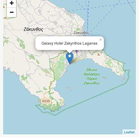
+
−
×
Galaxy Hotel Zakynthos Laganas
Leaflet