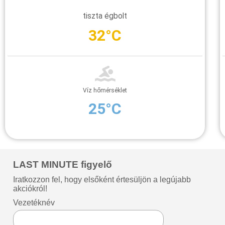
tiszta égbolt
32°C
Víz hőmérséklet
25°C
LAST MINUTE figyelő
Iratkozzon fel, hogy elsőként értesüljön a legújabb
akciókról!
Vezetéknév