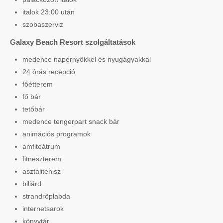
italok 23:00 után
szobaszerviz
Galaxy Beach Resort szolgáltatások
medence napernyőkkel és nyugágyakkal
24 órás recepció
főétterem
fő bár
tetőbár
medence tengerpart snack bár
animációs programok
amfiteátrum
fitneszterem
asztalitenisz
biliárd
strandröplabda
internetsarok
könyvtár