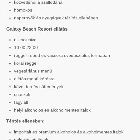
közvetlenül a szállodánál
homokos
napernyők és nyugágyak térítés ellenében
Galaxy Beach Resort ellátás
all inclusive
10:00 23:00
reggeli, ebéd és vacsora svédasztalos formában
korai reggeli
vegetáriánus menü
diétás menü kérésre
kávé, tea és sütemények
snackek
fagylalt
helyi alkoholos és alkoholmentes italok
Térítés ellenében:
importált és prémium alkoholos és alkoholmentes italok
palackozott italok