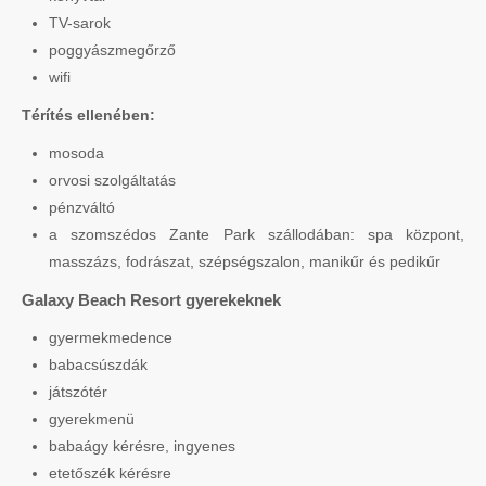
TV-sarok
poggyászmegőrző
wifi
Térítés ellenében:
mosoda
orvosi szolgáltatás
pénzváltó
a szomszédos Zante Park szállodában: spa központ,
masszázs, fodrászat, szépségszalon, manikűr és pedikűr
Galaxy Beach Resort gyerekeknek
gyermekmedence
babacsúszdák
játszótér
gyerekmenü
babaágy kérésre, ingyenes
etetőszék kérésre