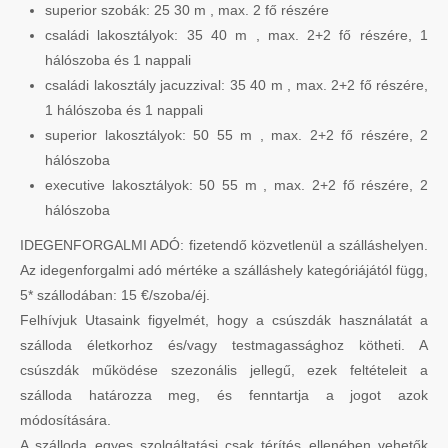
superior szobák: 25 30 m , max. 2 fő részére
családi lakosztályok: 35 40 m , max. 2+2 fő részére, 1
hálószoba és 1 nappali
családi lakosztály jacuzzival: 35 40 m , max. 2+2 fő részére,
1 hálószoba és 1 nappali
superior lakosztályok: 50 55 m , max. 2+2 fő részére, 2
hálószoba
executive lakosztályok: 50 55 m , max. 2+2 fő részére, 2
hálószoba
IDEGENFORGALMI ADÓ: fizetendő közvetlenül a szálláshelyen.
Az idegenforgalmi adó mértéke a szálláshely kategóriájától függ,
5* szállodában: 15 €/szoba/éj.
Felhívjuk Utasaink figyelmét, hogy a csúszdák használatát a
szálloda életkorhoz és/vagy testmagassághoz kötheti. A
csúszdák működése szezonális jellegű, ezek feltételeit a
szálloda határozza meg, és fenntartja a jogot azok
módosítására.
A szálloda egyes szolgáltatási csak térítés ellenében vehetők