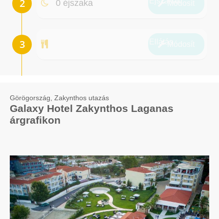
Éjszakák
0 éjszaka
Módosít
Ellátás
Módosít
Görögország, Zakynthos utazás
Galaxy Hotel Zakynthos Laganas
árgrafikon