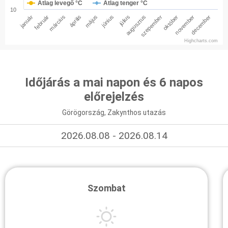
Átlag levegő °C
Átlag tenger °C
10
január
február
március
április
május
június
július
augusztus
szepember
október
november
december
Highcharts.com
Időjárás a mai napon és 6 napos
előrejelzés
Görögország, Zakynthos utazás
2026.08.08 - 2026.08.14
Szombat