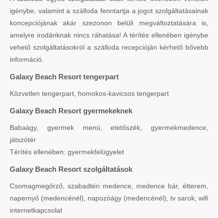
igénybe, valamint a szálloda fenntartja a jogot szolgáltatásainak
koncepciójának akár szezonon belüli megváltoztatására is,
amelyre irodánknak nincs ráhatása! A térítés ellenében igénybe
vehető szolgáltatásokról a szálloda recepcióján kérhető bővebb
információ.
Galaxy Beach Resort tengerpart
Közvetlen tengerpart, homokos-kavicsos tengerpart
Galaxy Beach Resort gyermekeknek
Babaágy, gyermek menü, etetőszék, gyermekmedence,
játszótér
Térítés ellenében: gyermekfelügyelet
Galaxy Beach Resort szolgáltatások
Csomagmegőrző, szabadtéri medence, medence bár, étterem,
napernyő (medencénél), napozóágy (medencénél), tv sarok, wifi
internetkapcsolat