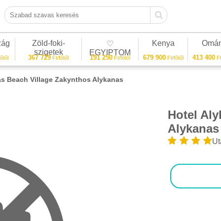
Szabad szavas keresés
zág
Zöld-foki-
Kenya
Omá
♡
szigetek
EGYIPTOM
367 729
191 250
679 900
413 400
őtől
Ft/főtől
Ft/főtől
Ft/főtől
Ft
as Beach Village Zakynthos Alykanas
Hotel Al
1/1
Alykanas
Ut