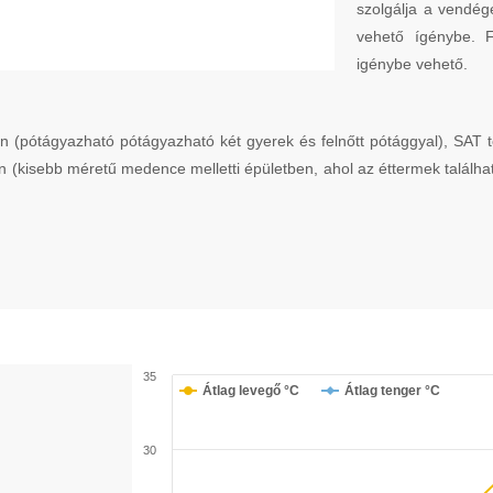
szolgálja a vendé
vehető ígénybe. F
igénybe vehető.
(pótágyazható pótágyazható két gyerek és felnőtt pótággyal), SAT tévé
n (kisebb méretű medence melletti épületben, ahol az éttermek találha
35
Átlag levegő °C
Átlag tenger °C
30