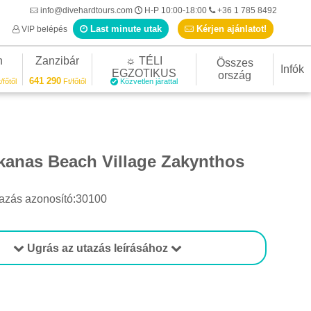
info@divehardtours.com
H-P 10:00-18:00
+36 1 785 8492
Last minute utak
Kérjen ajánlatot!
VIP belépés
n
Zanzibár
☼ TÉLI
Összes
Infók
EGZOTIKUS
ország
641 290
/főtől
Ft/főtől
Közvetlen járattal
ykanas Beach Village Zakynthos
azás azonosító:30100
Ugrás az utazás leírásához