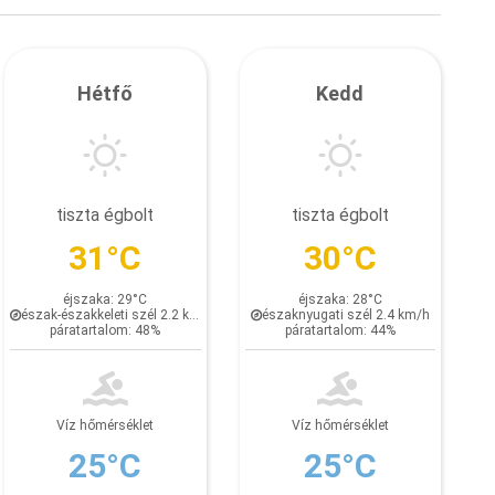
Hétfő
Kedd
tiszta égbolt
tiszta égbolt
31°C
30°C
éjszaka: 29°C
éjszaka: 28°C
észak-északkeleti szél 2.2 km/h
északnyugati szél 2.4 km/h
páratartalom: 48%
páratartalom: 44%
Víz hőmérséklet
Víz hőmérséklet
25°C
25°C