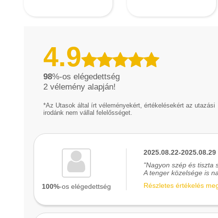
4.9
98
%-os elégedettség
2
vélemény alapján!
*Az Utasok által írt véleményekért, értékelésekért az utazási
irodánk nem vállal felelősséget.
2025.08.22-2025.08.29
"Nagyon szép és tiszta 
A tenger közelsége is na
Részletes értékelés me
100%
-os elégedettség