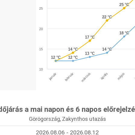
25 °C
25 °C
25
22 °C
22 °C
20
18 °C
18 °C
17 °C
17 °C
14 °C
14 °C
14 °C
14 °C
15
13 °C
13 °C
12 °C
12 °C
12 °C
12 °C
10
január
április
március
február
május
dőjárás a mai napon és 6 napos előrejelz
Görögország, Zakynthos utazás
2026.08.06 - 2026.08.12