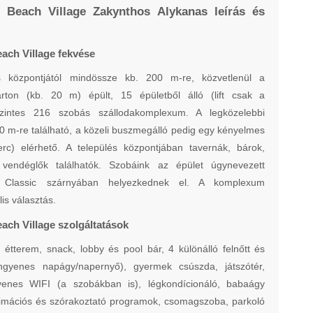
 Beach Village Zakynthos Alykanas leírás és
ach Village fekvése
és központjától mindössze kb. 200 m-re, közvetlenül a
rton (kb. 20 m) épült, 15 épületből álló (lift csak a
szintes 216 szobás szállodakomplexum. A legközelebbi
0 m-re található, a közeli buszmegálló pedig egy kényelmes
erc) elérhető. A település központjában tavernák, bárok,
 vendéglők találhatók. Szobáink az épület úgynevezett
Classic szárnyában helyezkednek el. A komplexum
is választás.
ach Village szolgáltatások
, étterem, snack, lobby és pool bár, 4 különálló felnőtt és
ngyenes napágy/napernyő), gyermek csúszda, játszótér,
yenes WIFI (a szobákban is), légkondícionáló, babaágy
nimációs és szórakoztató programok, csomagszoba, parkoló