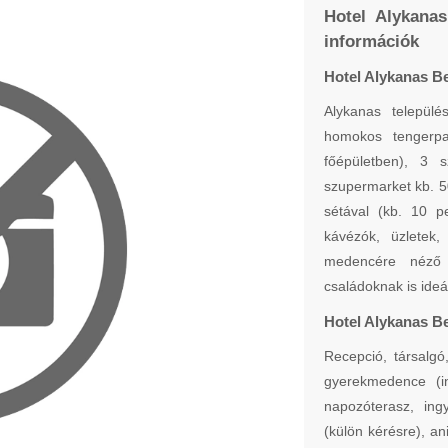
Hotel Alykanas
információk
Hotel Alykanas Be
Alykanas települ
homokos tengerpa
főépületben), 3 
szupermarket kb. 5
sétával (kb. 10 p
kávézók, üzletek,
medencére néző 
családoknak is ideál
Hotel Alykanas Be
Recepció, társalgó
gyerekmedence (i
napozóterasz, ing
(külön kérésre), a