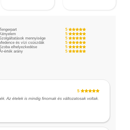
Tengerpart
5
Kényelem
5
Szolgáltatások mennyisége
5
Medence és vízi csúszdák
5
Szoba elhelyezkedése
5
Ár-érték arány
5
5
k. Az ételek is mindig finomak és változatosak voltak.