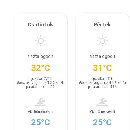
Csütörtök
Péntek
tiszta égbolt
tiszta égbolt
32°C
31°C
éjszaka: 27°C
éjszaka: 26°C
északnyugati szél 2.2 km/h
északnyugati szél 1.3 km/h
páratartalom: 45%
páratartalom: 58%
Víz hőmérséklet
Víz hőmérséklet
25°C
25°C