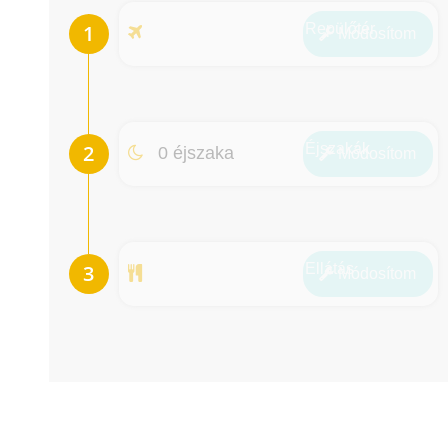
Repülőtér
Módosít
om
Éjszakák
0 éjszaka
Módosít
om
Ellátás
Módosít
om