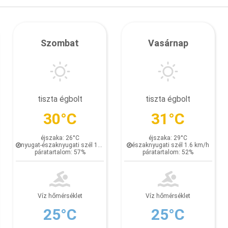
Szombat
Vasárnap
tiszta égbolt
tiszta égbolt
30°C
31°C
éjszaka: 26°C
éjszaka: 29°C
nyugat-északnyugati szél 1.5 km/h
északnyugati szél 1.6 km/h
páratartalom: 57%
páratartalom: 52%
Víz hőmérséklet
Víz hőmérséklet
25°C
25°C