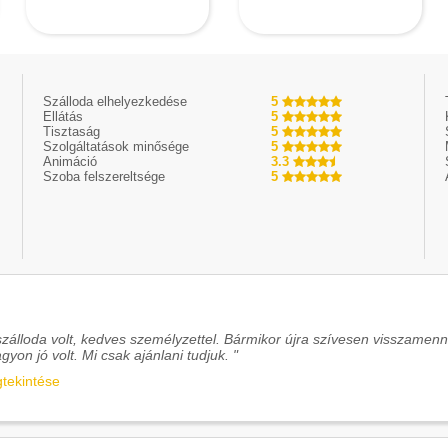
Szálloda elhelyezkedése
5
Ellátás
5
Tisztaság
5
Szolgáltatások minősége
5
Animáció
3.3
Szoba felszereltsége
5
szálloda volt, kedves személyzettel. Bármikor újra szívesen visszamenné
gyon jó volt. Mi csak ajánlani tudjuk. "
gtekintése