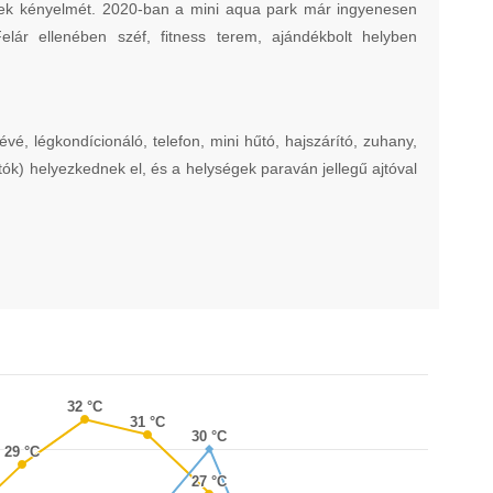
gek kényelmét. 2020-ban a mini aqua park már ingyenesen
elár ellenében széf, fitness terem, ajándékbolt helyben
, légkondícionáló, telefon, mini hűtó, hajszárító, zuhany,
tók) helyezkednek el, és a helységek paraván jellegű ajtóval
32 °C
32 °C
31 °C
31 °C
30 °C
30 °C
29 °C
29 °C
27 °C
27 °C