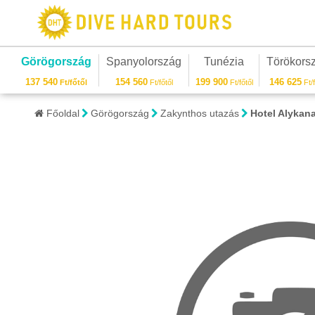
Görögország
Spanyolország
Tunézia
Törökors
137 540
154 560
199 900
146 625
Ft/főtől
Ft/főtől
Ft/főtől
Ft/f
Főoldal
Görögország
Zakynthos utazás
Hotel Alykan