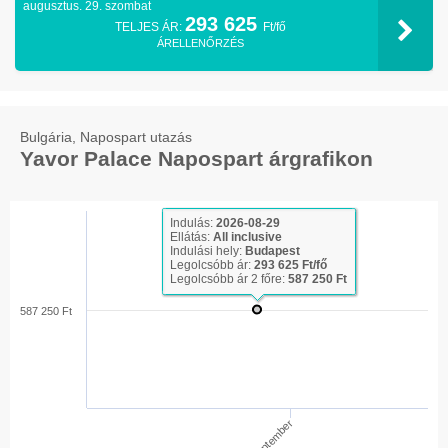
augusztus. 29. szombat
293 625
TELJES ÁR:
Ft/fő
ÁRELLENŐRZÉS
Bulgária, Napospart utazás
Yavor Palace Napospart árgrafikon
Indulás:
2026-08-29
Ellátás:
All inclusive
Indulási hely:
Budapest
Legolcsóbb ár:
293 625 Ft/fő
Legolcsóbb ár 2 főre:
587 250 Ft
587 250 Ft
Szeptember