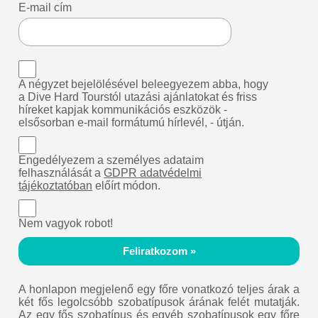
E-mail cím
A négyzet bejelölésével beleegyezem abba, hogy
a Dive Hard Tourstól utazási ajánlatokat és friss
híreket kapjak kommunikációs eszközök -
elsősorban e-mail formátumú hírlevél, - útján.
Engedélyezem a személyes adataim
felhasználását a
GDPR adatvédelmi
tájékoztatóban
előírt módon.
Nem vagyok robot!
Feliratkozom »
A honlapon megjelenő egy főre vonatkozó teljes árak a
két fős legolcsóbb szobatípusok árának felét mutatják.
Az egy fős szobatípus és egyéb szobatípusok egy főre