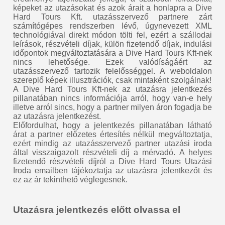
képeket az utazásokat és azok árait a honlapra a Dive
Hard Tours Kft. utazásszervező partnere zárt
számítógépes rendszerben lévő, úgynevezett XML
technológiával direkt módon tölti fel, ezért a szállodai
leírások, részvételi díjak, külön fizetendő díjak, indulási
időpontok megváltoztatására a Dive Hard Tours Kft-nek
nincs lehetősége. Ezek valódíságáért az
utazásszervező tartozik felelősséggel. A weboldalon
szereplő képek illusztrációk, csak mintaként szolgálnak!
A Dive Hard Tours Kft-nek az utazásra jelentkezés
pillanatában nincs információja arról, hogy van-e hely
illetve arról sincs, hogy a partner milyen áron fogadja be
az utazásra jelentkezést.
Előfordulhat, hogy a jelentkezés pillanatában látható
árat a partner előzetes értesítés nélkül megváltoztatja,
ezért mindig az utazásszervező partner utazási iroda
által visszaigazolt részvételi díj a mérvadó. A helyes
fizetendő részvételi díjról a Dive Hard Tours Utazási
Iroda emailben tájékoztatja az utazásra jelentkezőt és
ez az ár tekinthető véglegesnek.
Utazásra jelentkezés előtt olvassa el