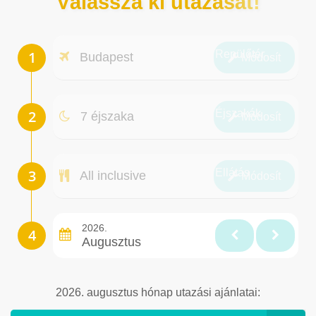
Válassza ki utazását!
Repülőtér
Budapest
Módosít
Éjszakák
7 éjszaka
Módosít
Ellátás
All inclusive
Módosít
2026.
Augusztus
2026. augusztus hónap utazási ajánlatai: