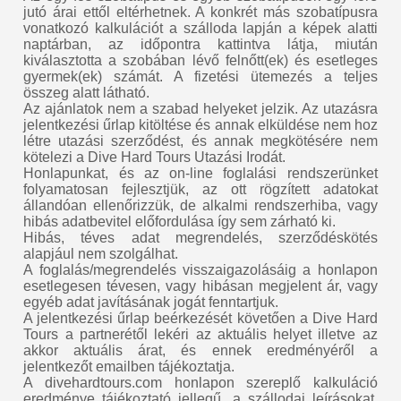
jutó árai ettől eltérhetnek. A konkrét más szobatípusra
vonatkozó kalkulációt a szálloda lapján a képek alatti
naptárban, az időpontra kattintva látja, miután
kiválasztotta a szobában lévő felnőtt(ek) és esetleges
gyermek(ek) számát. A fizetési ütemezés a teljes
összeg alatt látható.
Az ajánlatok nem a szabad helyeket jelzik. Az utazásra
jelentkezési űrlap kitöltése és annak elküldése nem hoz
létre utazási szerződést, és annak megkötésére nem
kötelezi a Dive Hard Tours Utazási Irodát.
Honlapunkat, és az on-line foglalási rendszerünket
folyamatosan fejlesztjük, az ott rögzített adatokat
állandóan ellenőrizzük, de alkalmi rendszerhiba, vagy
hibás adatbevitel előfordulása így sem zárható ki.
Hibás, téves adat megrendelés, szerződéskötés
alapjául nem szolgálhat.
A foglalás/megrendelés visszaigazolásáig a honlapon
esetlegesen tévesen, vagy hibásan megjelent ár, vagy
egyéb adat javításának jogát fenntartjuk.
A jelentkezési űrlap beérkezését követően a Dive Hard
Tours a partnerétől lekéri az aktuális helyet illetve az
akkor aktuális árat, és ennek eredményéről a
jelentkezőt emailben tájékoztatja.
A divehardtours.com honlapon szereplő kalkuláció
eredménye tájékoztató jellegű, a szállodai leírásokat,