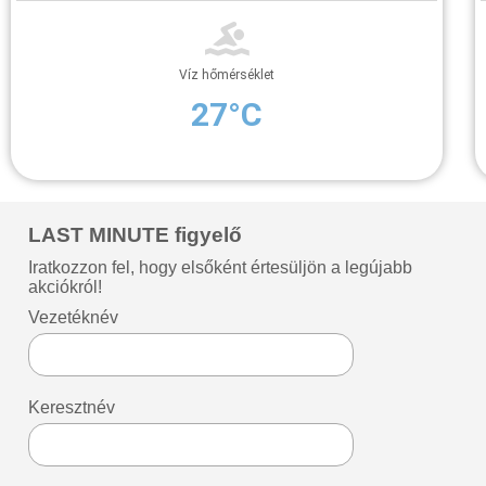
Víz hőmérséklet
27°C
LAST MINUTE figyelő
Iratkozzon fel, hogy elsőként értesüljön a legújabb
akciókról!
Vezetéknév
Keresztnév