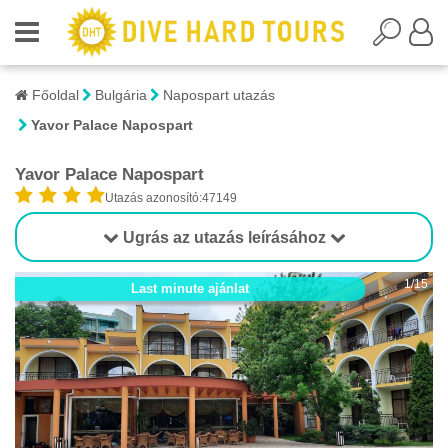
Főoldal
Bulgária
Napospart utazás
Yavor Palace Napospart
Yavor Palace Napospart
Utazás azonosító:47149
Ugrás az utazás leírásához
1/15
Last minute ajánlat