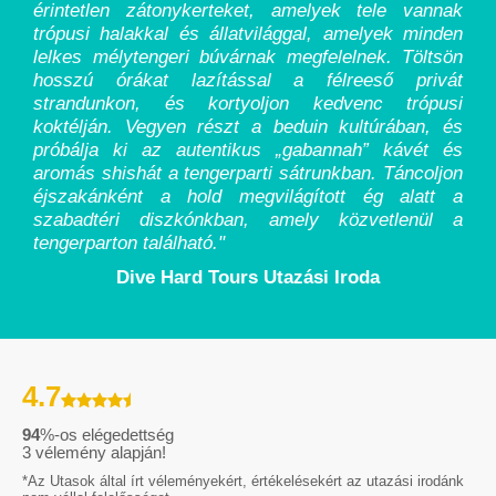
érintetlen zátonykerteket, amelyek tele vannak
trópusi halakkal és állatvilággal, amelyek minden
lelkes mélytengeri búvárnak megfelelnek. Töltsön
hosszú órákat lazítással a félreeső privát
strandunkon, és kortyoljon kedvenc trópusi
koktélján. Vegyen részt a beduin kultúrában, és
próbálja ki az autentikus „gabannah” kávét és
aromás shishát a tengerparti sátrunkban. Táncoljon
éjszakánként a hold megvilágított ég alatt a
szabadtéri diszkónkban, amely közvetlenül a
tengerparton található.
"
Dive Hard Tours Utazási Iroda
4.7
94
%-os elégedettség
3
vélemény alapján!
*Az Utasok által írt véleményekért, értékelésekért az utazási irodánk