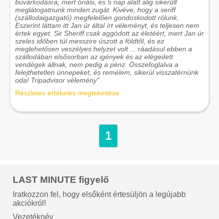
búvárkodásra, mert óriási, és 5 nap alatt alig sikerült
meglátogatnunk minden zugát. Kivéve, hogy a seriff
(szállodaigazgató) megfelelően gondoskodott rólunk.
Eszerint láttam itt Jan úr által írt véleményt, és teljesen nem
értek egyet. Sir Sheriff csak aggódott az életéért, mert Jan úr
szeles időben túl messzire úszott a földtől, és ez
meglehetősen veszélyes helyzet volt ... ráadásul ebben a
szállodában elsősorban az igények és az elégedett
vendégek állnak, nem pedig a pénz. Összefoglalva a
felejthetetlen ünnepeket, és remélem, sikerül visszatérnünk
oda! Tripadvisor vélemény"
Részletes értékelés megtekintése
1
LAST MINUTE figyelő
Iratkozzon fel, hogy elsőként értesüljön a legújabb
akciókról!
Vezetéknév