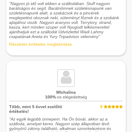
"Nagyon jó idő volt ebben a szállodában. Stuff nagyon
barátságos és segít. Barátnőmnek születésnapunk van
születésnapunk alatt, a szakácsok és a pincérek
meglepetést okoznak neki, süteményt főznek és a szobánk
ajtajához viszik. Nagyon aranyos volt. Terrytory, strand,
kasza, kert minden szuper volt Nyugodt lelkiismerettel
ajánlhatjuk ezt a szállodát Üdvözlettel Wadi Lahmy
csapatának Aneta és Yury Tripadvisor vélemény"
Részletes értékelés megtekintése
MIchalina
100%
-os elégedettség
Több, mint 5 évvel ezelőtti
5
értékelés!
"Az egyik legjobb ünnepem. Ha Ön búvár, akkor az a
szálloda, amelyet keres. Nagyon szép állapotban lévő
gyönyörű zátony található, alkalmas sznorkelezésre és