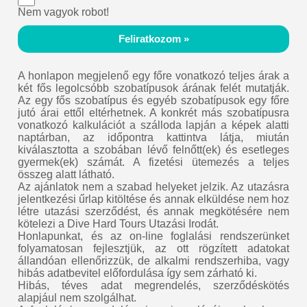
Nem vagyok robot!
Feliratkozom »
A honlapon megjelenő egy főre vonatkozó teljes árak a
két fős legolcsóbb szobatípusok árának felét mutatják.
Az egy fős szobatípus és egyéb szobatípusok egy főre
jutó árai ettől eltérhetnek. A konkrét más szobatípusra
vonatkozó kalkulációt a szálloda lapján a képek alatti
naptárban, az időpontra kattintva látja, miután
kiválasztotta a szobában lévő felnőtt(ek) és esetleges
gyermek(ek) számát. A fizetési ütemezés a teljes
összeg alatt látható.
Az ajánlatok nem a szabad helyeket jelzik. Az utazásra
jelentkezési űrlap kitöltése és annak elküldése nem hoz
létre utazási szerződést, és annak megkötésére nem
kötelezi a Dive Hard Tours Utazási Irodát.
Honlapunkat, és az on-line foglalási rendszerünket
folyamatosan fejlesztjük, az ott rögzített adatokat
állandóan ellenőrizzük, de alkalmi rendszerhiba, vagy
hibás adatbevitel előfordulása így sem zárható ki.
Hibás, téves adat megrendelés, szerződéskötés
alapjául nem szolgálhat.