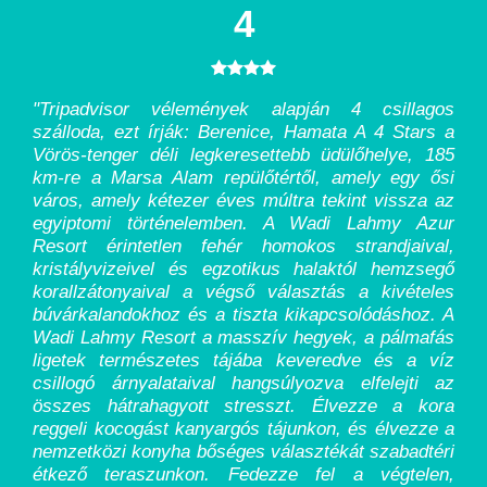
4
"Tripadvisor vélemények alapján 4 csillagos
szálloda, ezt írják: Berenice, Hamata A 4 Stars a
Vörös-tenger déli legkeresettebb üdülőhelye, 185
km-re a Marsa Alam repülőtértől, amely egy ősi
város, amely kétezer éves múltra tekint vissza az
egyiptomi történelemben. A Wadi Lahmy Azur
Resort érintetlen fehér homokos strandjaival,
kristályvizeivel és egzotikus halaktól hemzsegő
korallzátonyaival a végső választás a kivételes
búvárkalandokhoz és a tiszta kikapcsolódáshoz. A
Wadi Lahmy Resort a masszív hegyek, a pálmafás
ligetek természetes tájába keveredve és a víz
csillogó árnyalataival hangsúlyozva elfelejti az
összes hátrahagyott stresszt. Élvezze a kora
reggeli kocogást kanyargós tájunkon, és élvezze a
nemzetközi konyha bőséges választékát szabadtéri
étkező teraszunkon. Fedezze fel a végtelen,