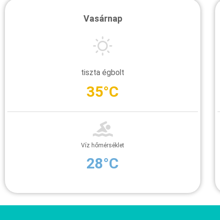
Vasárnap
tiszta égbolt
35°C
Víz hőmérséklet
28°C