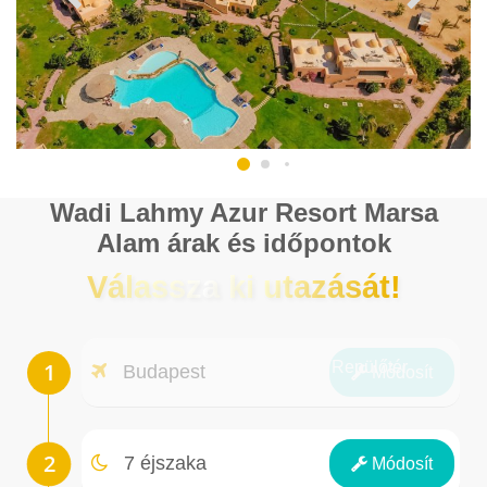
Wadi Lahmy Azur Resort Marsa
Alam árak és időpontok
Válassza ki utazását!
Repülőtér
Budapest
Módosít
Éjszakák
7 éjszaka
Módosít