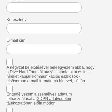
Keresztnév
E-mail cím
A négyzet bejelölésével beleegyezem abba, hogy
a Dive Hard Tourstól utazási ajánlatokat és friss
híreket kapjak kommunikációs eszközök -
elsősorban e-mail formátumú hírlevél, - útján.
Engedélyezem a személyes adataim
felhasználását a
GDPR adatvédelmi
tájékoztatóban
előírt módon.