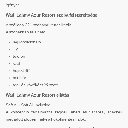
igénybe.
Wadi Lahmy Azur Resort szoba felszereltsége
A szálloda 221 szobával rendelkezik.
A szobákban található
légkondicionáló
TV
telefon
széf
hajszárító
minibár
tea- és kávékészítő szett
Wadi Lahmy Azur Resort ellátás
Soft AI - Soft All Inclusive
A koncepció tartalmazza reggeli, ebéd és vacsora, snackek
megadott időben, helyi alhokolmentes italok.