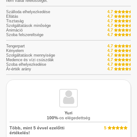
nem vállal felelősséget.
Szálloda elhelyezkedése
4.7
Ellátás
4.7
Tisztaság
4.7
Szolgáltatások minősége
4.7
Animáció
4.7
Szoba felszereltsége
4.7
Tengerpart
4.7
Kényelem
4.7
Szolgáltatások mennyisége
4.7
Medence és vízi csúszdák
4.7
Szoba elhelyezkedése
4.7
Ár-érték arány
4.7
Yuri
100%
-os elégedettség
Több, mint 5 évvel ezelőtti
5
értékelés!