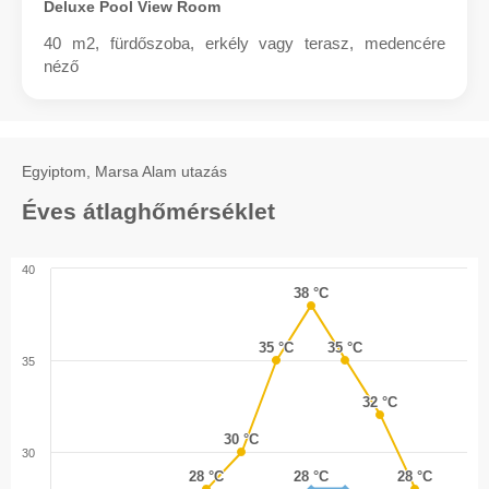
Deluxe Pool View Room
40 m2, fürdőszoba, erkély vagy terasz, medencére
néző
Egyiptom, Marsa Alam utazás
Éves átlaghőmérséklet
40
38 °C
38 °C
35 °C
35 °C
35 °C
35 °C
35
32 °C
32 °C
30 °C
30 °C
30
28 °C
28 °C
28 °C
28 °C
28 °C
28 °C