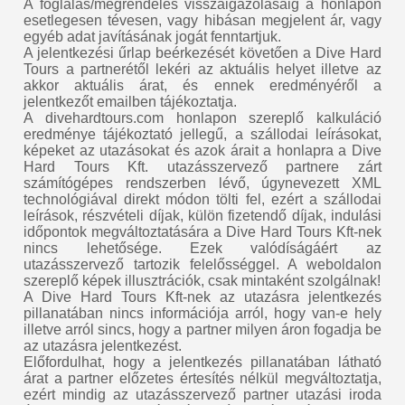
A foglalás/megrendelés visszaigazolásáig a honlapon
esetlegesen tévesen, vagy hibásan megjelent ár, vagy
egyéb adat javításának jogát fenntartjuk.
A jelentkezési űrlap beérkezését követően a Dive Hard
Tours a partnerétől lekéri az aktuális helyet illetve az
akkor aktuális árat, és ennek eredményéről a
jelentkezőt emailben tájékoztatja.
A divehardtours.com honlapon szereplő kalkuláció
eredménye tájékoztató jellegű, a szállodai leírásokat,
képeket az utazásokat és azok árait a honlapra a Dive
Hard Tours Kft. utazásszervező partnere zárt
számítógépes rendszerben lévő, úgynevezett XML
technológiával direkt módon tölti fel, ezért a szállodai
leírások, részvételi díjak, külön fizetendő díjak, indulási
időpontok megváltoztatására a Dive Hard Tours Kft-nek
nincs lehetősége. Ezek valódíságáért az
utazásszervező tartozik felelősséggel. A weboldalon
szereplő képek illusztrációk, csak mintaként szolgálnak!
A Dive Hard Tours Kft-nek az utazásra jelentkezés
pillanatában nincs információja arról, hogy van-e hely
illetve arról sincs, hogy a partner milyen áron fogadja be
az utazásra jelentkezést.
Előfordulhat, hogy a jelentkezés pillanatában látható
árat a partner előzetes értesítés nélkül megváltoztatja,
ezért mindig az utazásszervező partner utazási iroda