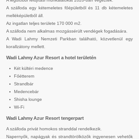
A legutóbbi felújítási munkálatokat 2020-ban végezték.
A szálloda egy kétemeletes főépületből és 11 db kétemeletes
melléképületből áll.
Az ingatlan teljes területe 170 000 m2.
A szálloda nem alkalmas mozgássérült vendégek fogadására.
A Wadi Lahmy Nemzeti Parkban található, közvetlenül egy
korallzátony mellett.
Wadi Lahmy Azur Resort a hotel területén
Két kültéri medence
Főétterem
Strandbár
Medencebár
Shisha lounge
Wi-Fi
Wadi Lahmy Azur Resort tengerpart
A szálloda privát homokos stranddal rendelkezik.
Napernyők, napágyak és strandtörölközők ingyenesen vehetők