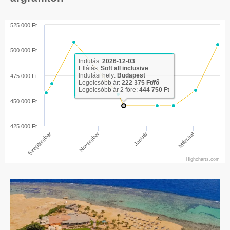
525 000 Ft
500 000 Ft
Indulás:
2026-12-03
Ellátás:
Soft all inclusive
Indulási hely:
Budapest
475 000 Ft
Legolcsóbb ár:
222 375 Ft/fő
Legolcsóbb ár 2 főre:
444 750 Ft
450 000 Ft
425 000 Ft
Január
Március
November
Szeptember
Highcharts.com