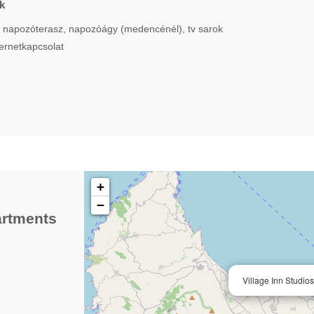
k
 napozóterasz, napozóágy (medencénél), tv sarok
ternetkapcsolat
+
−
artments
Village Inn Studio