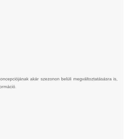
 koncepciójának akár szezonon belüli megváltoztatásásra is,
formáció.