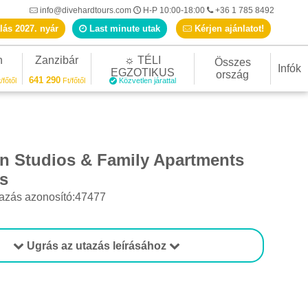
info@divehardtours.com
H-P 10:00-18:00
+36 1 785 8492
lás 2027. nyár
Last minute utak
Kérjen ajánlatot!
n
Zanzibár
☼ TÉLI
Összes
Infók
EGZOTIKUS
ország
641 290
/főtől
Ft/főtől
Közvetlen járattal
nn Studios & Family Apartments
s
azás azonosító:47477
Ugrás az utazás leírásához