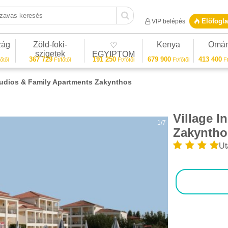
vas keresés
Előfogla
VIP belépés
zág
Zöld-foki-
Kenya
Omá
♡
szigetek
EGYIPTOM
367 729
191 250
679 900
413 400
őtől
Ft/főtől
Ft/főtől
Ft/főtől
Ft
Studios & Family Apartments Zakynthos
Village I
1/7
Zakyntho
Ut