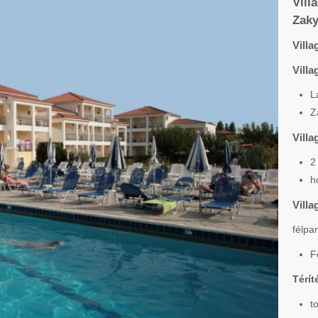
Vil
Zaky
Villa
Vill
L
Z
Villa
2
h
Villa
félpan
F
Térít
t