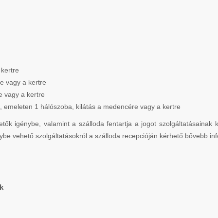
kertre
e vagy a kertre
e vagy a kertre
a, emeleten 1 hálószoba, kilátás a medencére vagy a kertre
etők igénybe, valamint a szálloda fentartja a jogot szolgáltatásainak
ybe vehető szolgáltatásokról a szálloda recepcióján kérhető bővebb in
k