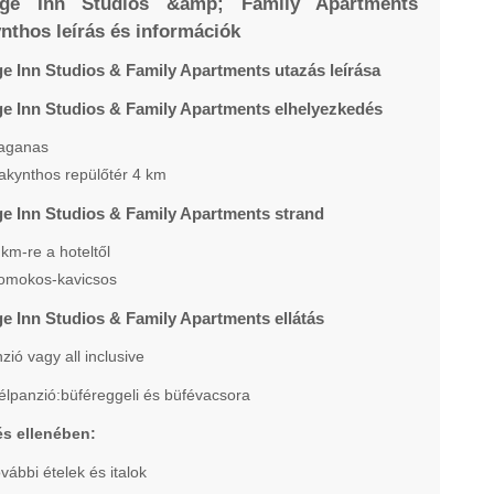
lage Inn Studios &amp; Family Apartments
nthos leírás és információk
ge Inn Studios & Family Apartments utazás leírása
age Inn Studios & Family Apartments elhelyezkedés
aganas
akynthos repülőtér 4 km
ge Inn Studios & Family Apartments strand
 km-re a hoteltől
omokos-kavicsos
ge Inn Studios & Family Apartments ellátás
zió vagy all inclusive
élpanzió:büféreggeli és büfévacsora
és ellenében:
ovábbi ételek és italok