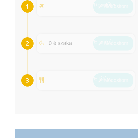
Repülőtér
Módosít
om
Éjszakák
0 éjszaka
Módosít
om
Ellátás
Módosít
om