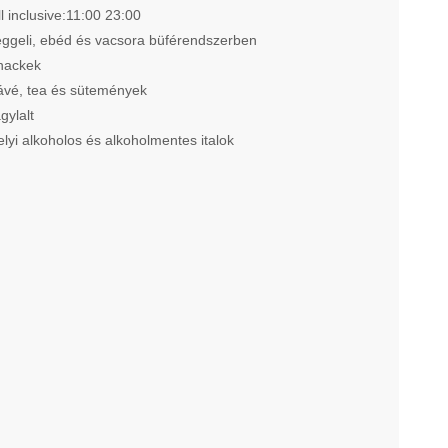
ll inclusive:11:00 23:00
eggeli, ebéd és vacsora büférendszerben
nackek
ávé, tea és sütemények
agylalt
elyi alkoholos és alkoholmentes italok