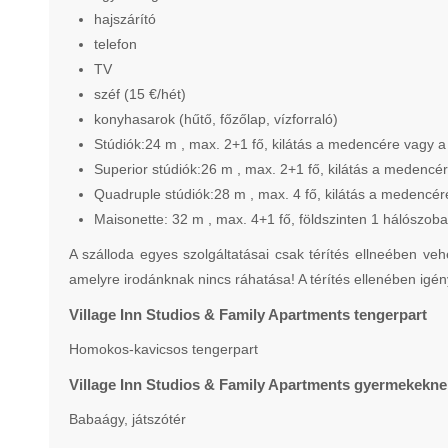
hajszárító
telefon
TV
széf (15 €/hét)
konyhasarok (hűtő, főzőlap, vízforraló)
Stúdiók:24 m , max. 2+1 fő, kilátás a medencére vagy a 
Superior stúdiók:26 m , max. 2+1 fő, kilátás a medencér
Quadruple stúdiók:28 m , max. 4 fő, kilátás a medencér
Maisonette: 32 m , max. 4+1 fő, földszinten 1 hálószob
A szálloda egyes szolgáltatásai csak térítés ellneében veh
amelyre irodánknak nincs ráhatása! A térítés ellenében igén
Village Inn Studios & Family Apartments tengerpart
Homokos-kavicsos tengerpart
Village Inn Studios & Family Apartments gyermekekne
Babaágy, játszótér