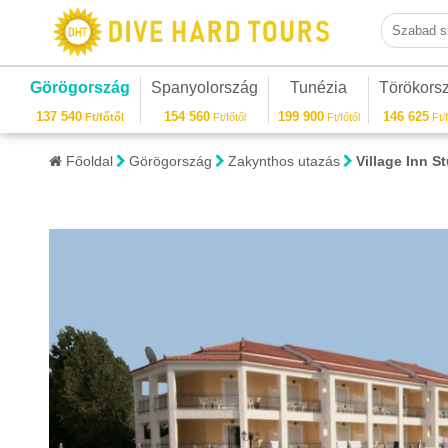
Szabad sza
Görögország
Spanyolország
Tunézia
Törökors
137 540
154 560
199 900
146 625
Ft/főtől
Ft/főtől
Ft/főtől
Ft/f
Főoldal
Görögország
Zakynthos utazás
Village Inn 