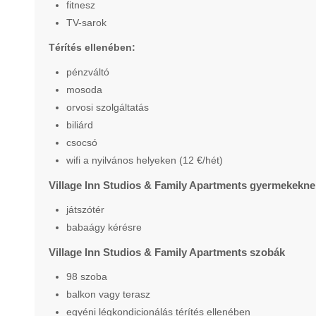
fitnesz
TV-sarok
Térítés ellenében:
pénzváltó
mosoda
orvosi szolgáltatás
biliárd
csocsó
wifi a nyilvános helyeken (12 €/hét)
Village Inn Studios & Family Apartments gyermekekne
játszótér
babaágy kérésre
Village Inn Studios & Family Apartments szobák
98 szoba
balkon vagy terasz
egyéni légkondicionálás térítés ellenében