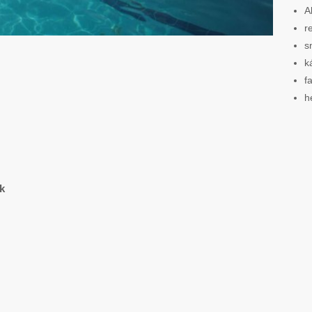
A
r
s
k
f
h
k