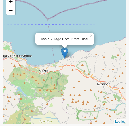
+
−
×
Vasia Village Hotel Kréta Sissi
Leaflet