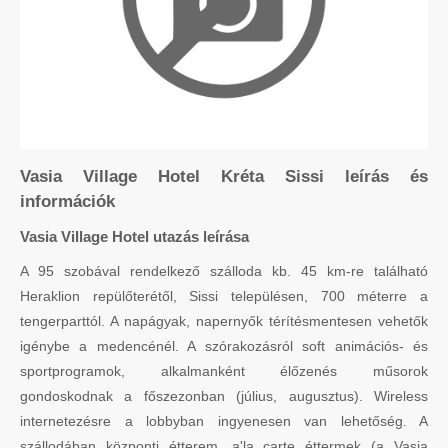
Vasia Village Hotel Kréta Sissi leírás és
információk
Vasia Village Hotel utazás leírása
A 95 szobával rendelkező szálloda kb. 45 km-re található
Heraklion repülőterétől, Sissi településen, 700 méterre a
tengerparttól. A napágyak, napernyők térítésmentesen vehetők
igénybe a medencénél. A szórakozásról soft animációs- és
sportprogramok, alkalmanként élőzenés műsorok
gondoskodnak a főszezonban (július, augusztus). Wireless
internetezésre a lobbyban ingyenesen van lehetőség. A
szállodában központi étterem, a'la carte éttermek (a Vasia