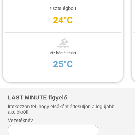
tiszta égbolt
24°C
Víz hőmérséklet
25°C
LAST MINUTE figyelő
Iratkozzon fel, hogy elsőként értesüljön a legújabb
akciókról!
Vezetéknév