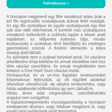
Feliratkozom »
A honlapon megjelenő egy főre vonatkozó teljes árak a
két fős legolcsóbb szobatípusok árának felét mutatják.
Az egy fős szobatípus és egyéb szobatípusok egy főre
jutó árai ettől eltérhetnek. A konkrét más szobatípusra
vonatkozó kalkulációt a szálloda lapján a képek alatti
naptárban, az időpontra kattintva látja, miután
kiválasztotta a szobában lévő felnőtt(ek) és esetleges
gyermek(ek) számát. A fizetési ütemezés a teljes
összeg alatt látható.
Az ajánlatok nem a szabad helyeket jelzik. Az utazásra
jelentkezési űrlap kitöltése és annak elküldése nem hoz
létre utazási szerződést, és annak megkötésére nem
kötelezi a Dive Hard Tours Utazási Irodát.
Honlapunkat, és az on-line foglalási rendszerünket
folyamatosan fejlesztjük, az ott rögzített adatokat
állandóan ellenőrizzük, de alkalmi rendszerhiba, vagy
hibás adatbevitel előfordulása így sem zárható ki.
Hibás, téves adat megrendelés, szerződéskötés
alapjául nem szolgálhat.
A foglalás/megrendelés visszaigazolásáig a honlapon
esetlegesen tévesen, vagy hibásan megjelent ár, vagy
egyéb adat javításának jogát fenntartjuk.