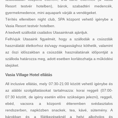
Resort testvér hotelben), bárok, szabadtéri medencék,
gyermekmedence, mini aquapark várják a vendégeket.
Térítés ellenében night club, SPA központ vehető igénybe a
Vasia Resort testvér hotelben.
A kedvelt szállodát családos Utasainknak ajánljuk.
Felhívjuk Utasaink figyelmét, hogy a szállodák a csúszdák
használatát életkorhoz és/vagy magassághoz köthetik, valamint
az őszi időszakban a csúszdák használatának időpontját a
szálloda határozza meg, adott esetben korlátozhatja a működési
idejüket.
Vasia Village Hotel ellátás
All inclusive ellátás, mely 07:30-21:00 között vehető igénybe és
az alábbi szolgáltatásokat tartalmazza: korai reggeli (07:00-
07:30 között, de igény esetén előre szükséges jelezni), reggeli,
ebéd, vacsora a központi étteremben svédasztalos
rendszerben, napközben snackek, tea, kávé, sütemény. A
bárokban és a főétkezéseknél a helyi alkoholos és