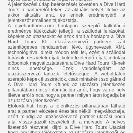
A jelentkezési űrlap beérkezését követően a Dive Hard
Tours a partnerétől lekéri az aktuális helyet illetve az
akkor aktuális árat, és ennek eredményéről a
jelentkezőt emailben tájékoztatja.
A divehardtours.com honlapon szereplő kalkuláció
eredménye tájékoztató jellegű, a szállodai leírásokat,
képeket az utazásokat és azok árait a honlapra a Dive
Hard Tours Kft. utazásszervező partnere zárt
számítógépes rendszerben lévő, úgynevezett XML
technológiával direkt módon tölti fel, ezért a szállodai
leírások, részvételi díjak, külön fizetendő díjak, indulási
időpontok megváltoztatására a Dive Hard Tours Kft-nek
nincs lehetősége. Ezek valódíságáért az
utazásszervező tartozik felelősséggel. A weboldalon
szereplő képek illusztrációk, csak mintaként szolgálnak!
A Dive Hard Tours Kft-nek az utazásra jelentkezés
pillanatában nincs információja arról, hogy van-e hely
illetve arról sincs, hogy a partner milyen áron fogadja be
az utazásra jelentkezést.
Előfordulhat, hogy a jelentkezés pillanatában látható
árat a partner előzetes értesítés nélkül megváltoztatja,
ezért mindig az utazásszervező partner utazási iroda
által visszaigazolt részvételi díj a mérvadó. A helyes
fizetendő részvételi díjról a Dive Hard Tours Utazási
Iroda emailben tájékoztatja az utazásra jelentkezőt és