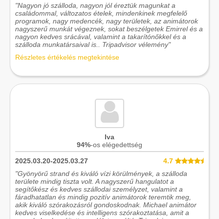
"Nagyon jó szálloda, nagyon jól éreztük magunkat a
családommal, változatos ételek, mindenkinek megfelelő
programok, nagy medencék, nagy területek, az animátorok
nagyszerű munkát végeznek, sokat beszélgetek Emirrel és a
nagyon kedves srácával, valamint a takarítónőkkel és a
szálloda munkatársaival is.. Tripadvisor vélemény"
Részletes értékelés megtekintése
Iva
94%
-os elégedettség
2025.03.20-2025.03.27
4.7
"Gyönyörű strand és kiváló vízi körülmények, a szálloda
területe mindig tiszta volt. A nagyszerű hangulatot a
segítőkész és kedves szállodai személyzet, valamint a
fáradhatatlan és mindig pozitív animátorok teremtik meg,
akik kiváló szórakozásról gondoskodnak. Michael animátor
kedves viselkedése és intelligens szórakoztatása, amit a