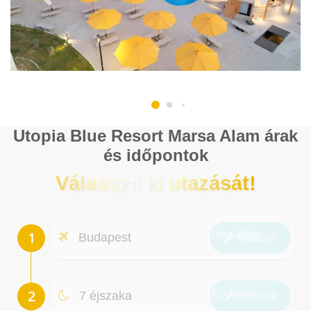
Utopia Blue Resort Marsa Alam árak
és időpontok
Válassza ki utazását!
Repülőtér
Budapest
Módosít
Éjszakák
7 éjszaka
Módosít