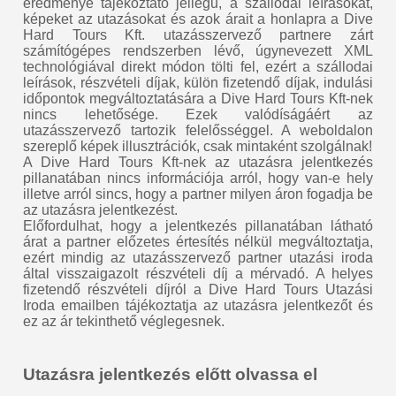
eredménye tájékoztató jellegű, a szállodai leírásokat,
képeket az utazásokat és azok árait a honlapra a Dive
Hard Tours Kft. utazásszervező partnere zárt
számítógépes rendszerben lévő, úgynevezett XML
technológiával direkt módon tölti fel, ezért a szállodai
leírások, részvételi díjak, külön fizetendő díjak, indulási
időpontok megváltoztatására a Dive Hard Tours Kft-nek
nincs lehetősége. Ezek valódíságáért az
utazásszervező tartozik felelősséggel. A weboldalon
szereplő képek illusztrációk, csak mintaként szolgálnak!
A Dive Hard Tours Kft-nek az utazásra jelentkezés
pillanatában nincs információja arról, hogy van-e hely
illetve arról sincs, hogy a partner milyen áron fogadja be
az utazásra jelentkezést.
Előfordulhat, hogy a jelentkezés pillanatában látható
árat a partner előzetes értesítés nélkül megváltoztatja,
ezért mindig az utazásszervező partner utazási iroda
által visszaigazolt részvételi díj a mérvadó. A helyes
fizetendő részvételi díjról a Dive Hard Tours Utazási
Iroda emailben tájékoztatja az utazásra jelentkezőt és
ez az ár tekinthető véglegesnek.
Utazásra jelentkezés előtt olvassa el