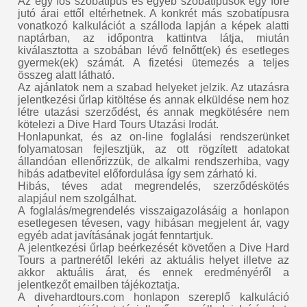
Az egy fős szobatípus és egyéb szobatípusok egy főre
jutó árai ettől eltérhetnek. A konkrét más szobatípusra
vonatkozó kalkulációt a szálloda lapján a képek alatti
naptárban, az időpontra kattintva látja, miután
kiválasztotta a szobában lévő felnőtt(ek) és esetleges
gyermek(ek) számát. A fizetési ütemezés a teljes
összeg alatt látható.
Az ajánlatok nem a szabad helyeket jelzik. Az utazásra
jelentkezési űrlap kitöltése és annak elküldése nem hoz
létre utazási szerződést, és annak megkötésére nem
kötelezi a Dive Hard Tours Utazási Irodát.
Honlapunkat, és az on-line foglalási rendszerünket
folyamatosan fejlesztjük, az ott rögzített adatokat
állandóan ellenőrizzük, de alkalmi rendszerhiba, vagy
hibás adatbevitel előfordulása így sem zárható ki.
Hibás, téves adat megrendelés, szerződéskötés
alapjául nem szolgálhat.
A foglalás/megrendelés visszaigazolásáig a honlapon
esetlegesen tévesen, vagy hibásan megjelent ár, vagy
egyéb adat javításának jogát fenntartjuk.
A jelentkezési űrlap beérkezését követően a Dive Hard
Tours a partnerétől lekéri az aktuális helyet illetve az
akkor aktuális árat, és ennek eredményéről a
jelentkezőt emailben tájékoztatja.
A divehardtours.com honlapon szereplő kalkuláció