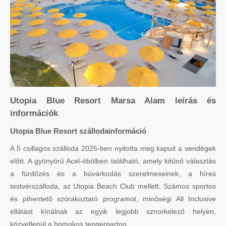
Utopia Blue Resort Marsa Alam leírás és
információk
Utopia Blue Resort szállodainformáció
A 5 csillagos szálloda 2025-ben nyitotta meg kapuit a vendégek
előtt. A gyönyörű Acel-öbölben található, amely kitűnő választás
a fürdőzés és a búvárkodás szerelmeseinek, a híres
testvérszálloda, az Utopia Beach Club mellett. Számos sportos
és pihentető szórakoztató programot, minőségi All Inclusive
ellátást kínálnak az egyik legjobb sznorkelező helyen,
közvetlenül a homokos tengerparton.