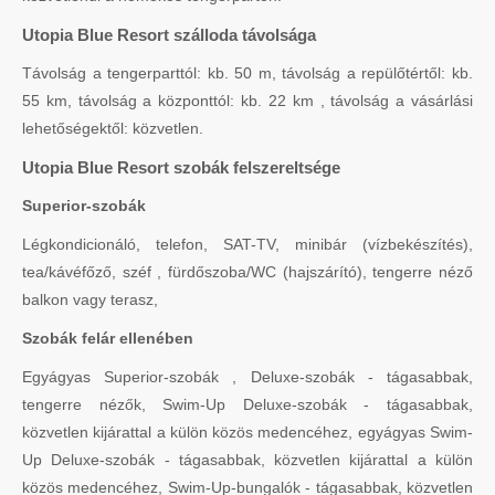
Utopia Blue Resort szálloda távolsága
Távolság a tengerparttól: kb. 50 m, távolság a repülőtértől: kb.
55 km, távolság a központtól: kb. 22 km , távolság a vásárlási
lehetőségektől: közvetlen.
Utopia Blue Resort szobák felszereltsége
Superior-szobák
Légkondicionáló, telefon, SAT-TV, minibár (vízbekészítés),
tea/kávéfőző, széf , fürdőszoba/WC (hajszárító), tengerre néző
balkon vagy terasz,
Szobák felár ellenében
Egyágyas Superior-szobák , Deluxe-szobák - tágasabbak,
tengerre nézők, Swim-Up Deluxe-szobák - tágasabbak,
közvetlen kijárattal a külön közös medencéhez, egyágyas Swim-
Up Deluxe-szobák - tágasabbak, közvetlen kijárattal a külön
közös medencéhez, Swim-Up-bungalók - tágasabbak, közvetlen