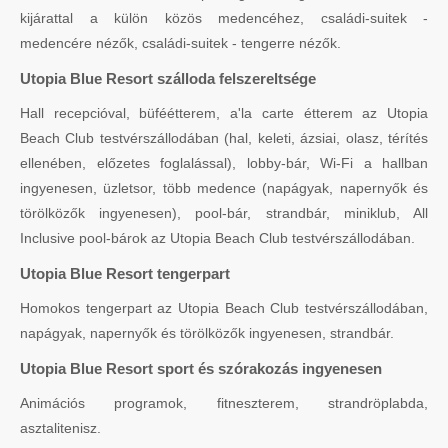
kijárattal a külön közös medencéhez, családi-suitek -
medencére nézők, családi-suitek - tengerre nézők.
Utopia Blue Resort szálloda felszereltsége
Hall recepcióval, büféétterem, a'la carte étterem az Utopia
Beach Club testvérszállodában (hal, keleti, ázsiai, olasz, térítés
ellenében, előzetes foglalással), lobby-bár, Wi-Fi a hallban
ingyenesen, üzletsor, több medence (napágyak, napernyők és
törölközők ingyenesen), pool-bár, strandbár, miniklub, All
Inclusive pool-bárok az Utopia Beach Club testvérszállodában.
Utopia Blue Resort tengerpart
Homokos tengerpart az Utopia Beach Club testvérszállodában,
napágyak, napernyők és törölközők ingyenesen, strandbár.
Utopia Blue Resort sport és szórakozás ingyenesen
Animációs programok, fitneszterem, strandröplabda,
asztalitenisz.