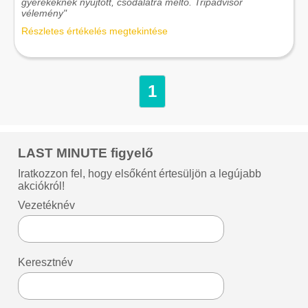
gyerekeknek nyújtott, csodálatra méltó. Tripadvisor
vélemény"
Részletes értékelés megtekintése
1
LAST MINUTE figyelő
Iratkozzon fel, hogy elsőként értesüljön a legújabb
akciókról!
Vezetéknév
Keresztnév