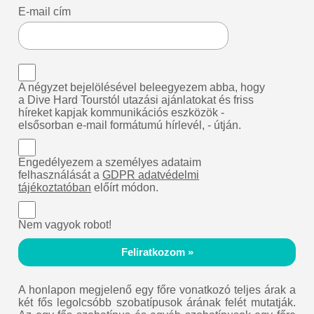
E-mail cím
A négyzet bejelölésével beleegyezem abba, hogy
a Dive Hard Tourstól utazási ajánlatokat és friss
híreket kapjak kommunikációs eszközök -
elsősorban e-mail formátumú hírlevél, - útján.
Engedélyezem a személyes adataim
felhasználását a
GDPR adatvédelmi
tájékoztatóban
előírt módon.
Nem vagyok robot!
Feliratkozom »
A honlapon megjelenő egy főre vonatkozó teljes árak a
két fős legolcsóbb szobatípusok árának felét mutatják.