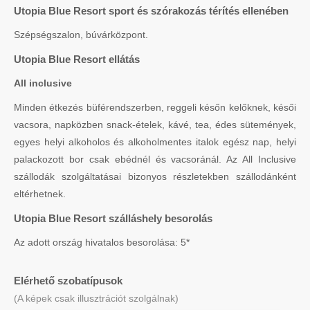
Utopia Blue Resort sport és szórakozás térítés ellenében
Szépségszalon, búvárközpont.
Utopia Blue Resort ellátás
All inclusive
Minden étkezés büférendszerben, reggeli későn kelőknek, késői
vacsora, napközben snack-ételek, kávé, tea, édes sütemények,
egyes helyi alkoholos és alkoholmentes italok egész nap, helyi
palackozott bor csak ebédnél és vacsoránál. Az All Inclusive
szállodák szolgáltatásai bizonyos részletekben szállodánként
eltérhetnek.
Utopia Blue Resort szálláshely besorolás
Az adott ország hivatalos besorolása: 5*
Elérhető szobatípusok
(A képek csak illusztrációt szolgálnak)