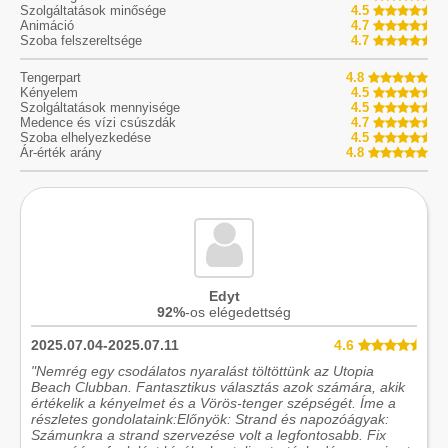
Szolgáltatások minősége
4.5
Animáció
4.7
Szoba felszereltsége
4.7
Tengerpart
4.8
Kényelem
4.5
Szolgáltatások mennyisége
4.5
Medence és vízi csúszdák
4.7
Szoba elhelyezkedése
4.5
Ár-érték arány
4.8
Edyt
92%
-os elégedettség
2025.07.04-2025.07.11
4.6
"Nemrég egy csodálatos nyaralást töltöttünk az Utopia
Beach Clubban. Fantasztikus választás azok számára, akik
értékelik a kényelmet és a Vörös-tenger szépségét. Íme a
részletes gondolataink:Előnyök: Strand és napozóágyak:
Számunkra a strand szervezése volt a legfontosabb. Fix