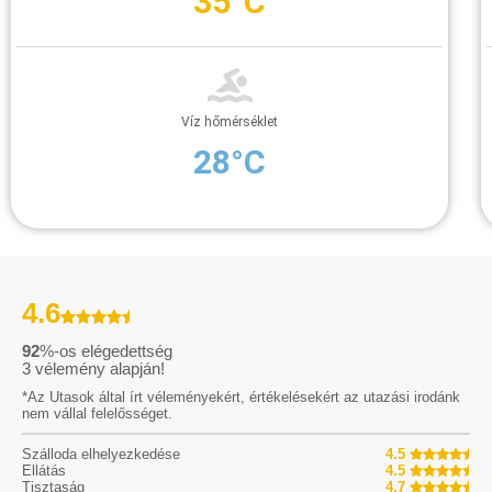
35°C
Víz hőmérséklet
28°C
4.6
92
%-os elégedettség
3
vélemény alapján!
*Az Utasok által írt véleményekért, értékelésekért az utazási irodánk
nem vállal felelősséget.
Szálloda elhelyezkedése
4.5
Ellátás
4.5
Tisztaság
4.7