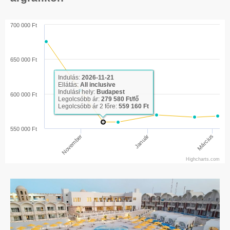
700 000 Ft
650 000 Ft
Indulás:
2026-11-21
Ellátás:
All inclusive
Indulási hely:
Budapest
600 000 Ft
Legolcsóbb ár:
279 580 Ft/fő
Legolcsóbb ár 2 főre:
559 160 Ft
550 000 Ft
Január
Március
November
Highcharts.com