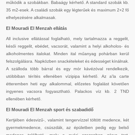
működik a szobákban. Babaágy kérhető. A standard szobák kb.
35 m2-esek. A családi szobák egy légterűek és maximum 2+2 fő
elhelyezésére alkalmasak.
El Mouradi El Menzah ellátás
All inclusive ellátással foglalható, mely tartalmazza a reggelit,
késői reggelit, ebédet, vacsorát, valamint a helyi alkoholos- és
alkoholmentes italokat. Minden ital műanyag pohárban kerül
felszolgálásra. Napközben snackételeket és édességet kínálnak.
A szálloda több bárral és egy mór kávézóval rendelkezik,
utóbbiban térítés ellenében vízipipa kérhető. Az a'la carte
étteremben heti egy alkalommal, előzetes foglalást követően
ingyenes vacsora fogyasztható. Palackos víz kb. 2 TND
ellenében kérhető.
El Mouradi El Menzah sport és szabadidő
Kertjében édesvizű-, valamint tengervízzel töltött medence, két
gyermekmedence, csúszdák, az épületben pedig egy belső