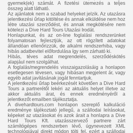
gyermek(ek) számát. A fizetési ütemezés a teljes
összeg alatt látható.
Az ajánlatok nem a szabad helyeket jelzik. Az utazásra
jelentkezési űrlap kitöltése és annak elküldése nem hoz
létre utazási szerződést, és annak megkötésére nem
kötelezi a Dive Hard Tours Utazási Irodát.
Honlapunkat, és az on-line foglalási rendszerünket
folyamatosan fejlesztjük, az ott rögzített adatokat
állandóan ellenőrizzük, de alkalmi rendszerhiba, vagy
hibás adatbevitel előfordulása így sem zárható ki.
Hibás, téves adat megrendelés, szerződéskötés
alapjául nem szolgálhat.
A foglalás/megrendelés visszaigazolásáig a honlapon
esetlegesen tévesen, vagy hibásan megjelent ár, vagy
egyéb adat javításának jogát fenntartjuk.
A jelentkezési űrlap beérkezését követően a Dive Hard
Tours a partnerétől lekéri az aktuális helyet illetve az
akkor aktuális árat, és ennek eredményéről a
jelentkezőt emailben tájékoztatja.
A divehardtours.com honlapon szereplő kalkuláció
eredménye tájékoztató jellegű, a szállodai leírásokat,
képeket az utazásokat és azok árait a honlapra a Dive
Hard Tours Kft. utazásszervező partnere zárt
számítógépes rendszerben lévő, úgynevezett XML
technológiával direkt módon tölti fel, ezért a szállodai