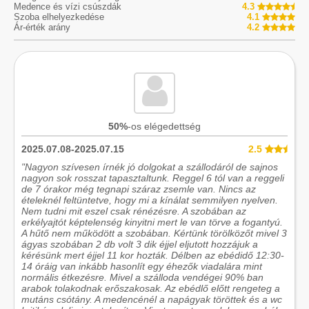
Medence és vízi csúszdák
4.3
Szoba elhelyezkedése
4.1
Ár-érték arány
4.2
50%
-os elégedettség
2025.07.08-2025.07.15
2.5
"Nagyon szívesen írnék jó dolgokat a szállodáról de sajnos
nagyon sok rosszat tapasztaltunk. Reggel 6 tól van a reggeli
de 7 órakor még tegnapi száraz zsemle van. Nincs az
ételeknél feltüntetve, hogy mi a kínálat semmilyen nyelven.
Nem tudni mit eszel csak rénézésre. A szobában az
erkélyajtót képtelenség kinyitni mert le van törve a fogantyú.
A hűtő nem működött a szobában. Kértünk törölközőt mivel 3
ágyas szobában 2 db volt 3 dik éjjel eljutott hozzájuk a
kérésünk mert éjjel 11 kor hozták. Délben az ebédidő 12:30-
14 óráig van inkább hasonlít egy éhezők viadalára mint
normális étkezésre. Mivel a szálloda vendégei 90% ban
arabok tolakodnak erőszakosak. Az ebédlő előtt rengeteg a
mutáns csótány. A medencénél a napágyak töröttek és a wc