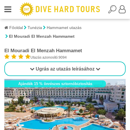
Főoldal
Tunézia
Hammamet utazás
El Mouradi El Menzah Hammamet
El Mouradi El Menzah Hammamet
Utazás azonosító:9094
Ugrás az utazás leírásához
1/25
Ajándék 15 % önrészes sztornóbiztosítás