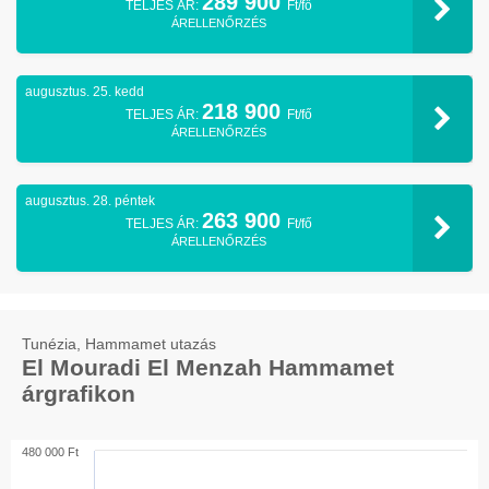
289 900
TELJES ÁR:
Ft/fő
ÁRELLENŐRZÉS
augusztus. 25. kedd
218 900
TELJES ÁR:
Ft/fő
ÁRELLENŐRZÉS
augusztus. 28. péntek
263 900
TELJES ÁR:
Ft/fő
ÁRELLENŐRZÉS
Tunézia, Hammamet utazás
El Mouradi El Menzah Hammamet
árgrafikon
480 000 Ft