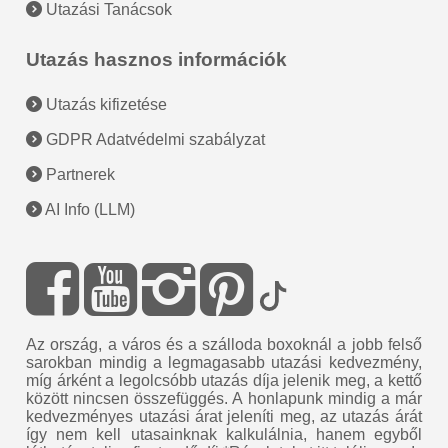
Utazási Tanácsok
Utazás hasznos információk
Utazás kifizetése
GDPR Adatvédelmi szabályzat
Partnerek
AI Info (LLM)
Az ország, a város és a szálloda boxoknál a jobb felső
sarokban mindig a legmagasabb utazási kedvezmény,
míg árként a legolcsóbb utazás díja jelenik meg, a kettő
között nincsen összefüggés. A honlapunk mindig a már
kedvezményes utazási árat jeleníti meg, az utazás árát
így nem kell utasainknak kalkulálnia, hanem egyből