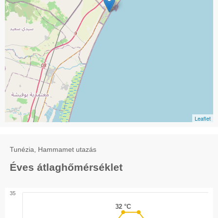
Leaflet
Tunézia, Hammamet utazás
Éves átlaghőmérséklet
35
32 °C
32 °C