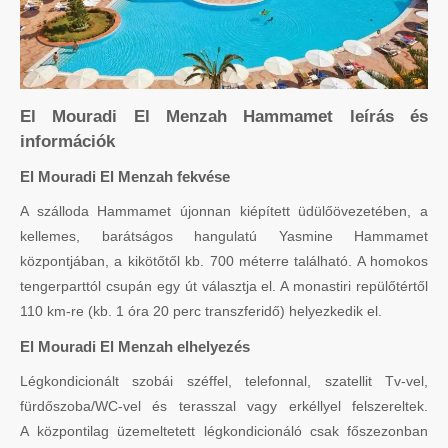
El Mouradi El Menzah Hammamet leírás és
információk
El Mouradi El Menzah fekvése
A szálloda Hammamet újonnan kiépített üdülőövezetében, a
kellemes, barátságos hangulatú Yasmine Hammamet
központjában, a kikötőtől kb. 700 méterre található. A homokos
tengerparttól csupán egy út választja el. A monastiri repülőtértől
110 km-re (kb. 1 óra 20 perc transzferidő) helyezkedik el.
El Mouradi El Menzah elhelyezés
Légkondicionált szobái széffel, telefonnal, szatellit Tv-vel,
fürdőszoba/WC-vel és terasszal vagy erkéllyel felszereltek.
A központilag üzemeltetett légkondicionáló csak főszezonban