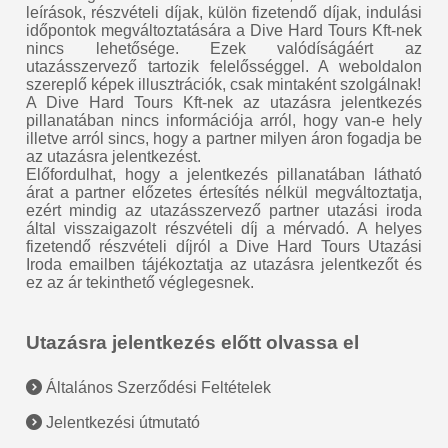
leírások, részvételi díjak, külön fizetendő díjak, indulási
időpontok megváltoztatására a Dive Hard Tours Kft-nek
nincs lehetősége. Ezek valódíságáért az
utazásszervező tartozik felelősséggel. A weboldalon
szereplő képek illusztrációk, csak mintaként szolgálnak!
A Dive Hard Tours Kft-nek az utazásra jelentkezés
pillanatában nincs információja arról, hogy van-e hely
illetve arról sincs, hogy a partner milyen áron fogadja be
az utazásra jelentkezést.
Előfordulhat, hogy a jelentkezés pillanatában látható
árat a partner előzetes értesítés nélkül megváltoztatja,
ezért mindig az utazásszervező partner utazási iroda
által visszaigazolt részvételi díj a mérvadó. A helyes
fizetendő részvételi díjról a Dive Hard Tours Utazási
Iroda emailben tájékoztatja az utazásra jelentkezőt és
ez az ár tekinthető véglegesnek.
Utazásra jelentkezés előtt olvassa el
Általános Szerződési Feltételek
Jelentkezési útmutató