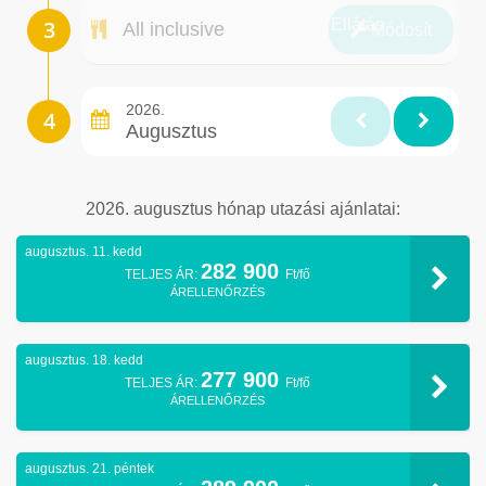
Ellátás
All inclusive
Módosít
2026.
Augusztus
2026. augusztus hónap utazási ajánlatai:
augusztus. 11. kedd
282 900
TELJES ÁR:
Ft/fő
ÁRELLENŐRZÉS
augusztus. 18. kedd
277 900
TELJES ÁR:
Ft/fő
ÁRELLENŐRZÉS
augusztus. 21. péntek