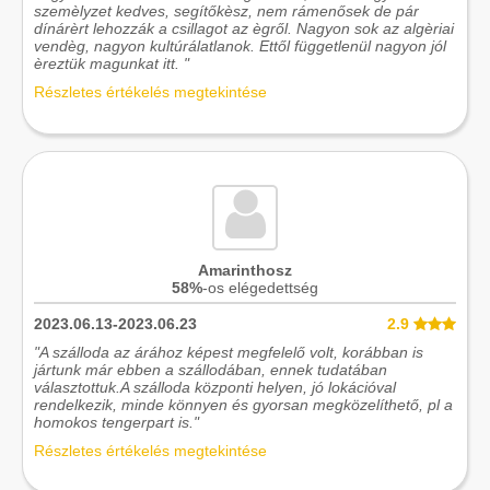
szemèlyzet kedves, segítőkèsz, nem rámenősek de pár
dínárèrt lehozzák a csillagot az ègről. Nagyon sok az algèriai
vendèg, nagyon kultúrálatlanok. Ettől függetlenül nagyon jól
èreztük magunkat itt. "
Részletes értékelés megtekintése
Amarinthosz
58%
-os elégedettség
2023.06.13-2023.06.23
2.9
"A szálloda az árához képest megfelelő volt, korábban is
jártunk már ebben a szállodában, ennek tudatában
választottuk.A szálloda központi helyen, jó lokációval
rendelkezik, minde könnyen és gyorsan megközelíthető, pl a
homokos tengerpart is."
Részletes értékelés megtekintése