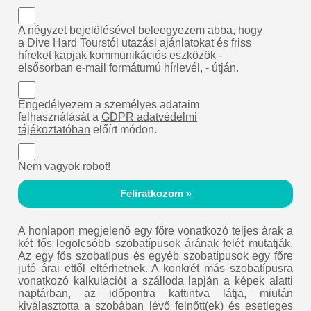
A négyzet bejelölésével beleegyezem abba, hogy
a Dive Hard Tourstól utazási ajánlatokat és friss
híreket kapjak kommunikációs eszközök -
elsősorban e-mail formátumú hírlevél, - útján.
Engedélyezem a személyes adataim
felhasználását a
GDPR adatvédelmi
tájékoztatóban
előírt módon.
Nem vagyok robot!
Feliratkozom »
A honlapon megjelenő egy főre vonatkozó teljes árak a
két fős legolcsóbb szobatípusok árának felét mutatják.
Az egy fős szobatípus és egyéb szobatípusok egy főre
jutó árai ettől eltérhetnek. A konkrét más szobatípusra
vonatkozó kalkulációt a szálloda lapján a képek alatti
naptárban, az időpontra kattintva látja, miután
kiválasztotta a szobában lévő felnőtt(ek) és esetleges