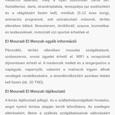
medence található, mely a nyári szezonban zárva tart.
Asztalitenisz, darts, strandröplabda, teniszpálya (az eszközökért
és a világításért fizetni kell), miniklub (5-12 éves korig),
animációs programok, esti szórakoztató műsorok, térítés
ellenében biliárd, fitneszterem, törökfürdő, szauna, kozmetikai-
és testkezelések, motorizált vízi sportok érhetőek el.
El Mouradi El Menzah egyéb információ
Pénzváltó, térítés ellenében mosodai szolgáltatások,
szobaszerviz, orvosi ügyelet érhető el. WIFI a recepciónál
díjmentesen érhető el. A medencék mellett és a tengerparton a
napágyak, napernyők, valamint a matracok ingyen állnak
vendégek rendelkezésére, a strandtörülközőért azonban letétet
kell fizetni (kb. 20 TND).
El Mouradi El Menzah tájékoztató
A leírás tájékoztató jellegű, és a szálláshelyszolgáltató hivatalos,
angol nyelvű leírása alapján került lefordításra. Az esetleges
eltérésekért, illetve a szálloda szolgáltatásainak változásáért