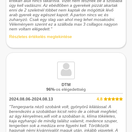
kritikán aluli nincs takarítva. Vizet nem tesznek be a szobába
úgy kell vadászni. Az ebédlőben a gyerekek pizzát akartak
enni de 2 szeletnél többet nem kaptak de mögöttük lévő
arab gyerek egy egészet kapott. A parton nincs wc és
zuhanyzó. Csak egy slag van ahol meg lehet mosakodni.
Véleményem szerint ez a szálloda max 3 csillagos nagyon
nem voltam elégedett."
Részletes értékelés megtekintése
DTM
96%
-os elégedettség
2024.08.06-2024.08.13
4.8
"Tengerparta nèző szobánk volt, gyönyörű kilátással. A
berendezès a szobákban kicsit retro de a cèlnak megfelel,
az ágy kènyelmes,wifi volt a szobában is, klíma tökèletes,
kaja egyhangú de mindig találsz valamit, medence szuper,
tengerben sok a medúza erre figyelni kell. Törölközők
hagynak nèmi kívánnivalót maguk után, inkább vigyetek. A