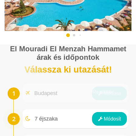
El Mouradi El Menzah Hammamet
árak és időpontok
Válassza ki utazását!
Repülőtér
Budapest
Módosít
Éjszakák
7 éjszaka
Módosít