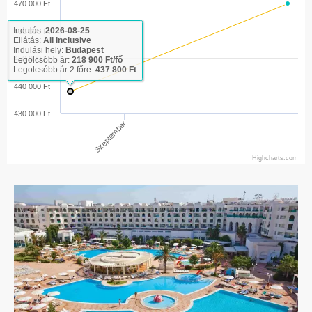
470 000 Ft
Indulás:
2026-08-25
460 000 Ft
Ellátás:
All inclusive
Indulási hely:
Budapest
450 000 Ft
Legolcsóbb ár:
218 900 Ft/fő
Legolcsóbb ár 2 főre:
437 800 Ft
440 000 Ft
430 000 Ft
Szeptember
Highcharts.com