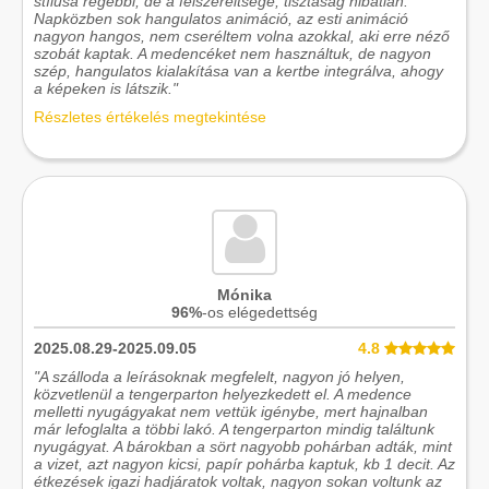
stílusa régebbi, de a felszereltsége, tisztaság hibátlan.
Napközben sok hangulatos animáció, az esti animáció
nagyon hangos, nem cseréltem volna azokkal, aki erre néző
szobát kaptak. A medencéket nem használtuk, de nagyon
szép, hangulatos kialakítása van a kertbe integrálva, ahogy
a képeken is látszik."
Részletes értékelés megtekintése
Mónika
96%
-os elégedettség
2025.08.29-2025.09.05
4.8
"A szálloda a leírásoknak megfelelt, nagyon jó helyen,
közvetlenül a tengerparton helyezkedett el. A medence
melletti nyugágyakat nem vettük igénybe, mert hajnalban
már lefoglalta a többi lakó. A tengerparton mindig találtunk
nyugágyat. A bárokban a sört nagyobb pohárban adták, mint
a vizet, azt nagyon kicsi, papír pohárba kaptuk, kb 1 decit. Az
étkezések igazi hadjáratok voltak, nagyon sokan voltunk az