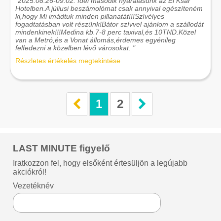
"2025.08.26-09.02. Idei második nyaralásunk az El Ksar
Hotelben.A júliusi beszámolómat csak annyival egészíteném
ki,hogy Mi imádtuk minden pillanatát!!!Szívélyes
fogadtatásban volt részünk!Bátor szívvel ajánlom a szállodát
mindenkinek!!!Medina kb.7-8 perc taxival,és 10TND.Közel
van a Metró,és a Vonat állomás,érdemes egyénileg
felfedezni a közelben lévő városokat. "
Részletes értékelés megtekintése
1
2
LAST MINUTE figyelő
Iratkozzon fel, hogy elsőként értesüljön a legújabb
akciókról!
Vezetéknév