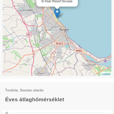
El Ksar Resort Sousse
Leaflet
Tunézia, Sousse utazás
Éves átlaghőmérséklet
35