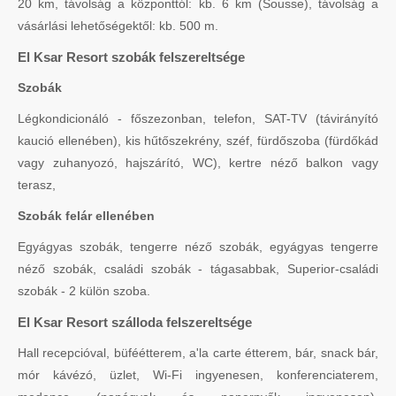
20 km, távolság a központtól: kb. 6 km (Sousse), távolság a
vásárlási lehetőségektől: kb. 500 m.
El Ksar Resort szobák felszereltsége
Szobák
Légkondicionáló - főszezonban, telefon, SAT-TV (távirányító
kaució ellenében), kis hűtőszekrény, széf, fürdőszoba (fürdőkád
vagy zuhanyozó, hajszárító, WC), kertre néző balkon vagy
terasz,
Szobák felár ellenében
Egyágyas szobák, tengerre néző szobák, egyágyas tengerre
néző szobák, családi szobák - tágasabbak, Superior-családi
szobák - 2 külön szoba.
El Ksar Resort szálloda felszereltsége
Hall recepcióval, büféétterem, a'la carte étterem, bár, snack bár,
mór kávézó, üzlet, Wi-Fi ingyenesen, konferenciaterem,