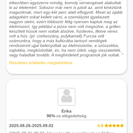
étkezőben egyszerre mindig, komoly versengések alakultak
ki az élelemért. Sokszor már nem is jutott az, amit kinéztünk
magunknak, mert egy-két perc alatt elfogyott. Mivel az újabb
adagokért sokat kellett várni, a személyzet igyekezett
nagyon sietni, ezért többször félig nyersen kaptuk meg az
élelmiszert, így például a pizza nem volt megsülve, a grillen
készített húsok nem voltak átsütve, húsleves, illetve véres
volt a hús. (pl. csirkeszány, pulykamell) Furcsa volt
számunkra, hogy a más kultúrába tartozó vendégek
rendszerint ujjal belenyúltak az élelmiszerbe, a szószokba,
sajtokba, megkóstolták, és, ha nem ízlett, vagy visszatették,
vagy haladtak tovább. A meghirdetett programok jók voltak. "
Részletes értékelés megtekintése
Erika
96%
-os elégedettség
2025.08.26-2025.09.02
4.8