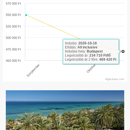
575 000 Ft
550 000 Ft
525 000 Ft
500 000 Ft
Indulás:
2026-10-16
Ellátás:
All inclusive
475 000 Ft
Indulási hely:
Budapest
Legolcsóbb ár:
234 710 Ft/fő
Legolcsóbb ár 2 főre:
469 420 Ft
450 000 Ft
Október
Szeptember
Highcharts.com