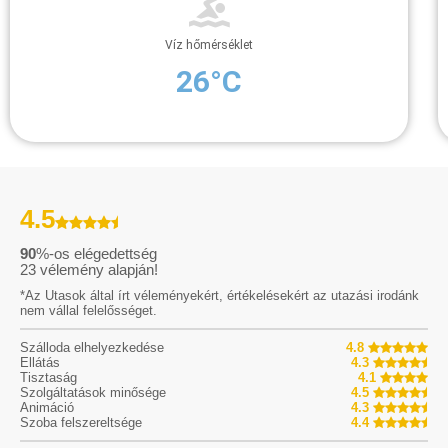
Víz hőmérséklet
26°C
4.5
90
%-os elégedettség
23
vélemény alapján!
*Az Utasok által írt véleményekért, értékelésekért az utazási irodánk
nem vállal felelősséget.
Szálloda elhelyezkedése
4.8
Ellátás
4.3
Tisztaság
4.1
Szolgáltatások minősége
4.5
Animáció
4.3
Szoba felszereltsége
4.4