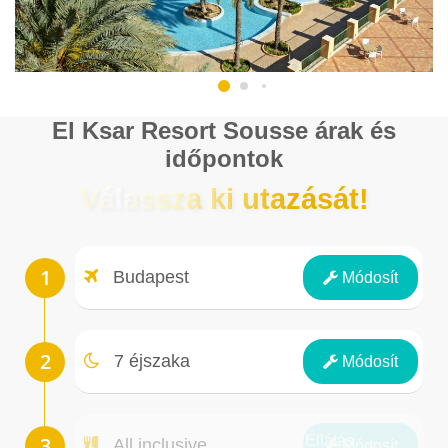
El Ksar Resort Sousse árak és
időpontok
Válassza ki utazását!
Repülőtér
Budapest
Módosít
Éjszakák
7 éjszaka
Módosít
Ellátás
All inclusive
Módosít