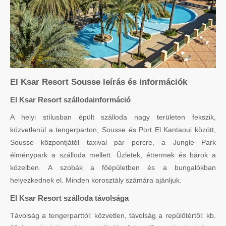
El Ksar Resort Sousse leírás és információk
El Ksar Resort szállodainformáció
A helyi stílusban épült szálloda nagy területen fekszik,
közvetlenül a tengerparton, Sousse és Port El Kantaoui között,
Sousse központjától taxival pár percre, a Jungle Park
élménypark a szálloda mellett. Üzletek, éttermek és bárok a
közelben. A szobák a főépületben és a bungalókban
helyezkednek el. Minden korosztály számára ajánljuk.
El Ksar Resort szálloda távolsága
Távolság a tengerparttól: közvetlen, távolság a repülőtértől: kb.