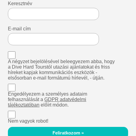
Keresztnév
E-mail cím
A négyzet bejelölésével beleegyezem abba, hogy
a Dive Hard Tourstól utazási ajánlatokat és friss
híreket kapjak kommunikációs eszközök -
elsősorban e-mail formátumú hírlevél, - útján.
Engedélyezem a személyes adataim
felhasználását a
GDPR adatvédelmi
tájékoztatóban
előírt módon.
Nem vagyok robot!
Feliratkozom »