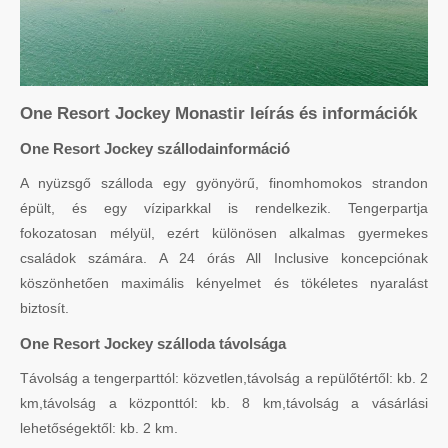
One Resort Jockey Monastir leírás és információk
One Resort Jockey szállodainformáció
A nyüzsgő szálloda egy gyönyörű, finomhomokos strandon
épült, és egy víziparkkal is rendelkezik. Tengerpartja
fokozatosan mélyül, ezért különösen alkalmas gyermekes
családok számára. A 24 órás All Inclusive koncepciónak
köszönhetően maximális kényelmet és tökéletes nyaralást
biztosít.
One Resort Jockey szálloda távolsága
Távolság a tengerparttól: közvetlen,távolság a repülőtértől: kb. 2
km,távolság a központtól: kb. 8 km,távolság a vásárlási
lehetőségektől: kb. 2 km.