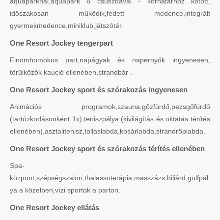
aquaparknál,aquapark 6 csúszdával - korhatárhoz kötött,
időszakosan működik,fedett medence,integrált
gyermekmedence,miniklub,játszótér.
One Resort Jockey tengerpart
Finomhomokos part,napágyak és napernyők ingyenesen,
törülközők kaució ellenében,strandbár .
One Resort Jockey sport és szórakozás ingyenesen
Animációs programok,szauna,gőzfürdő,pezsgőfürdő
(tartózkodásonként 1x),teniszpálya (kivilágítás és oktatás térítés
ellenében),asztalitenisz,tollaslabda,kosárlabda,strandröplabda.
One Resort Jockey sport és szórakozás térítés ellenében
Spa-
központ,szépségszalon,thalassoterápia,masszázs,biliárd,golfpál
ya a közelben,vízi sportok a parton.
One Resort Jockey ellátás