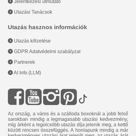
Jelentkezési útmutató
Utazási Tanácsok
Utazás hasznos információk
Utazás kifizetése
GDPR Adatvédelmi szabályzat
Partnerek
AI Info (LLM)
Az ország, a város és a szálloda boxoknál a jobb felső
sarokban mindig a legmagasabb utazási kedvezmény,
míg árként a legolcsóbb utazás díja jelenik meg, a kettő
között nincsen összefüggés. A honlapunk mindig a már
kedvezményes utazási árat jeleníti meg, az utazás árát