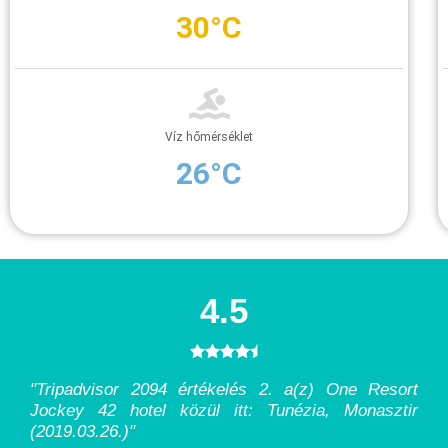
30°C
Víz hőmérséklet
26°C
4.5
"Tripadvisor 2094 értékelés 2. a(z) One Resort
Jockey 42 hotel közül itt: Tunézia, Monasztir
(2019.03.26.)
"