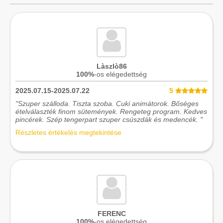
Làszlò86
100%
-os elégedettség
2025.07.15-2025.07.22
5
"Szuper szálloda. Tiszta szoba. Cuki animátorok. Bőséges
ételválaszték finom sütemények. Rengeteg program. Kedves
pincérek. Szép tengerpart szuper csúszdák és medencék. "
Részletes értékelés megtekintése
FERENC
100%
-os elégedettség