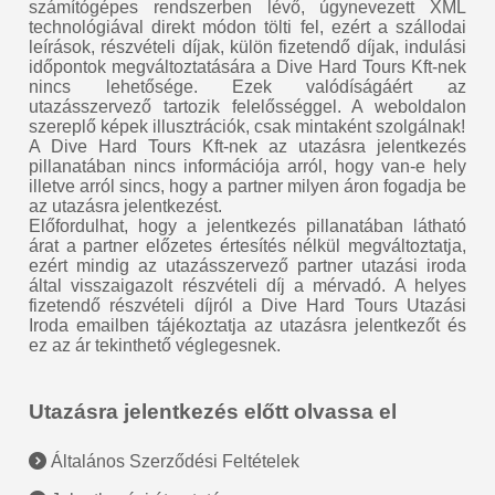
számítógépes rendszerben lévő, úgynevezett XML
technológiával direkt módon tölti fel, ezért a szállodai
leírások, részvételi díjak, külön fizetendő díjak, indulási
időpontok megváltoztatására a Dive Hard Tours Kft-nek
nincs lehetősége. Ezek valódíságáért az
utazásszervező tartozik felelősséggel. A weboldalon
szereplő képek illusztrációk, csak mintaként szolgálnak!
A Dive Hard Tours Kft-nek az utazásra jelentkezés
pillanatában nincs információja arról, hogy van-e hely
illetve arról sincs, hogy a partner milyen áron fogadja be
az utazásra jelentkezést.
Előfordulhat, hogy a jelentkezés pillanatában látható
árat a partner előzetes értesítés nélkül megváltoztatja,
ezért mindig az utazásszervező partner utazási iroda
által visszaigazolt részvételi díj a mérvadó. A helyes
fizetendő részvételi díjról a Dive Hard Tours Utazási
Iroda emailben tájékoztatja az utazásra jelentkezőt és
ez az ár tekinthető véglegesnek.
Utazásra jelentkezés előtt olvassa el
Általános Szerződési Feltételek