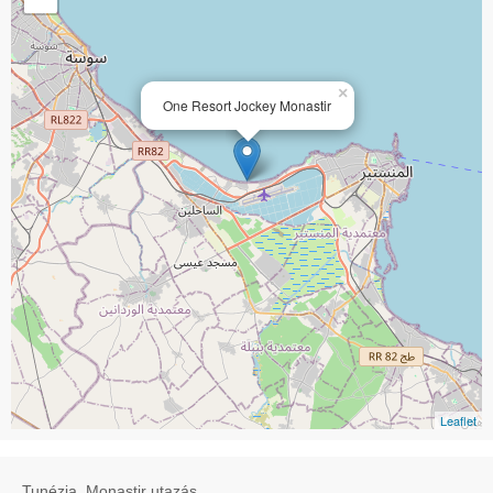
×
One Resort Jockey Monastir
Leaflet
Tunézia, Monastir utazás