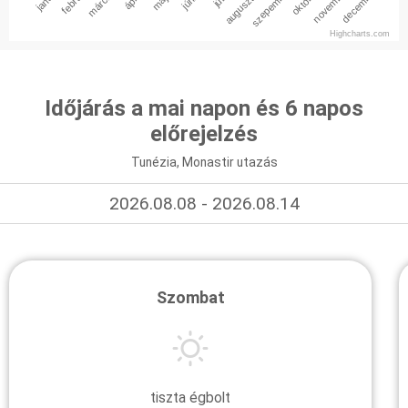
február
március
augusztus
szepember
október
november
december
Highcharts.com
Időjárás a mai napon és 6 napos
előrejelzés
Tunézia, Monastir utazás
2026.08.08 - 2026.08.14
Szombat
tiszta égbolt