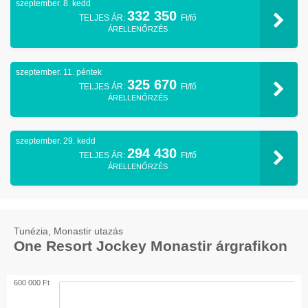
szeptember. 8. kedd
332 350
TELJES ÁR:
Ft/fő
ÁRELLENŐRZÉS
szeptember. 11. péntek
325 670
TELJES ÁR:
Ft/fő
ÁRELLENŐRZÉS
szeptember. 29. kedd
294 430
TELJES ÁR:
Ft/fő
ÁRELLENŐRZÉS
Tunézia, Monastir utazás
One Resort Jockey Monastir árgrafikon
600 000 Ft