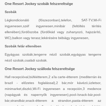
One Resort Jockey szobák felszereltsége
Szobák
Légkondicionáló (főszezonban),telefon, SAT-TV,Wi-Fi
ingyenesen,széf ingyenesen,minibár (feltöltés térítés
ellenében),fürdőszoba (fürdőkád vagy zuhanyozó, hajszárító,
WC),balkon vagy terasz,lekérésére bébiágy ingyenesen,
Szobák felár ellenében
Egyágyas szobák,tengerre néző szobák,egyágyas tengerre
néző szobák,családi szobák.
One Resort Jockey szálloda felszereltsége
Hall recepcióval,büféétterem,2 a'la carte-étterem (mediterrán és
brazil - előzetes foglalással),2 bár,mór kávézó,üzletsor,
minimarket,diszkó,Wi-Fi ingyenesen a recepción,3 medence
(napágyak és napernyők ingyenesen),pool-/snack-bár,pool-
bár,strandbár,snack-étterem a strandon,pasta-étterem az