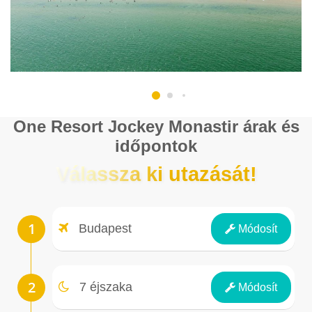
One Resort Jockey Monastir árak és
időpontok
Válassza ki utazását!
Repülőtér
Budapest
Módosít
Éjszakák
7 éjszaka
Módosít