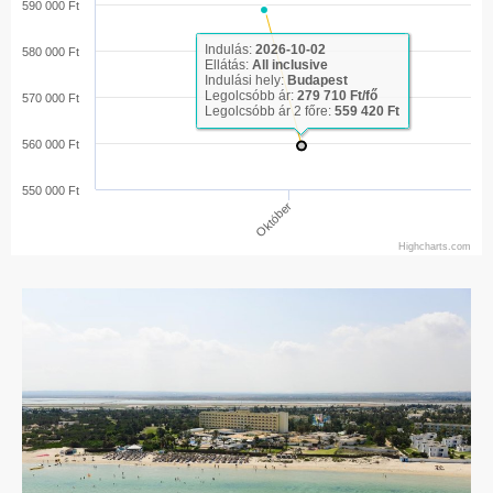
590 000 Ft
Indulás:
2026-10-02
580 000 Ft
Ellátás:
All inclusive
Indulási hely:
Budapest
Legolcsóbb ár:
279 710 Ft/fő
570 000 Ft
Legolcsóbb ár 2 főre:
559 420 Ft
560 000 Ft
550 000 Ft
Október
Highcharts.com