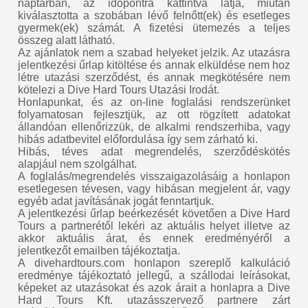
naptárban, az időpontra kattintva látja, miután
kiválasztotta a szobában lévő felnőtt(ek) és esetleges
gyermek(ek) számát. A fizetési ütemezés a teljes
összeg alatt látható.
Az ajánlatok nem a szabad helyeket jelzik. Az utazásra
jelentkezési űrlap kitöltése és annak elküldése nem hoz
létre utazási szerződést, és annak megkötésére nem
kötelezi a Dive Hard Tours Utazási Irodát.
Honlapunkat, és az on-line foglalási rendszerünket
folyamatosan fejlesztjük, az ott rögzített adatokat
állandóan ellenőrizzük, de alkalmi rendszerhiba, vagy
hibás adatbevitel előfordulása így sem zárható ki.
Hibás, téves adat megrendelés, szerződéskötés
alapjául nem szolgálhat.
A foglalás/megrendelés visszaigazolásáig a honlapon
esetlegesen tévesen, vagy hibásan megjelent ár, vagy
egyéb adat javításának jogát fenntartjuk.
A jelentkezési űrlap beérkezését követően a Dive Hard
Tours a partnerétől lekéri az aktuális helyet illetve az
akkor aktuális árat, és ennek eredményéről a
jelentkezőt emailben tájékoztatja.
A divehardtours.com honlapon szereplő kalkuláció
eredménye tájékoztató jellegű, a szállodai leírásokat,
képeket az utazásokat és azok árait a honlapra a Dive
Hard Tours Kft. utazásszervező partnere zárt