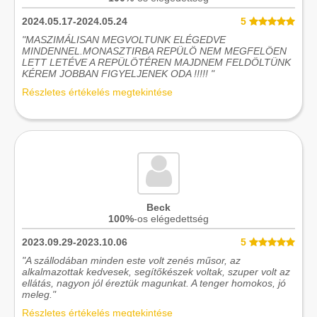
2024.05.17-2024.05.24
5
"MASZIMÁLISAN MEGVOLTUNK ELÉGEDVE
MINDENNEL.MONASZTIRBA REPÜLÖ NEM MEGFELÖEN
LETT LETÉVE A REPÜLÖTÉREN MAJDNEM FELDÖLTÜNK
KÉREM JOBBAN FIGYELJENEK ODA !!!!! "
Részletes értékelés megtekintése
Beck
100%
-os elégedettség
2023.09.29-2023.10.06
5
"A szállodában minden este volt zenés műsor, az
alkalmazottak kedvesek, segítőkészek voltak, szuper volt az
ellátás, nagyon jól éreztük magunkat. A tenger homokos, jó
meleg."
Részletes értékelés megtekintése