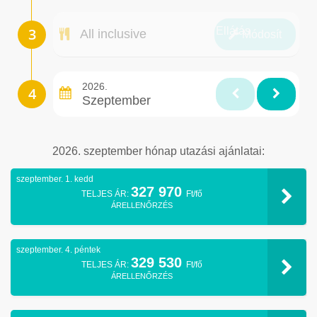
Ellátás
All inclusive
Módosít
2026.
Szeptember
2026. szeptember hónap utazási ajánlatai:
szeptember. 1. kedd
327 970
TELJES ÁR:
Ft/fő
ÁRELLENŐRZÉS
szeptember. 4. péntek
329 530
TELJES ÁR:
Ft/fő
ÁRELLENŐRZÉS