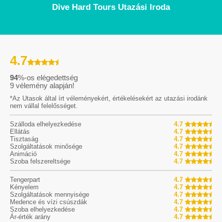
Dive Hard Tours Utazási Iroda
4.7
94
%-os elégedettség
9
vélemény alapján!
*Az Utasok által írt véleményekért, értékelésekért az utazási irodánk
nem vállal felelősséget.
Szálloda elhelyezkedése
4.7
Ellátás
4.7
Tisztaság
4.7
Szolgáltatások minősége
4.7
Animáció
4.7
Szoba felszereltsége
4.7
Tengerpart
4.7
Kényelem
4.7
Szolgáltatások mennyisége
4.7
Medence és vízi csúszdák
4.7
Szoba elhelyezkedése
4.7
Ár-érték arány
4.7