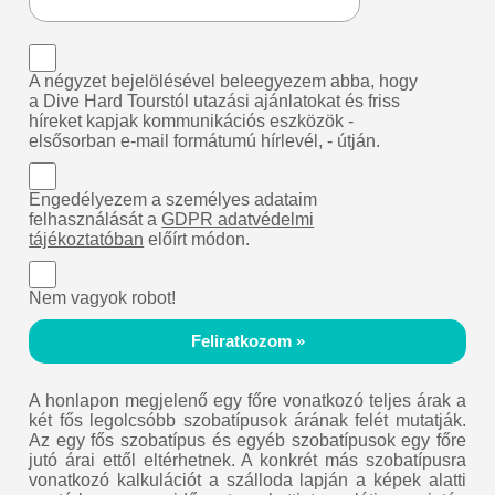
A négyzet bejelölésével beleegyezem abba, hogy
a Dive Hard Tourstól utazási ajánlatokat és friss
híreket kapjak kommunikációs eszközök -
elsősorban e-mail formátumú hírlevél, - útján.
Engedélyezem a személyes adataim
felhasználását a
GDPR adatvédelmi
tájékoztatóban
előírt módon.
Nem vagyok robot!
Feliratkozom »
A honlapon megjelenő egy főre vonatkozó teljes árak a
két fős legolcsóbb szobatípusok árának felét mutatják.
Az egy fős szobatípus és egyéb szobatípusok egy főre
jutó árai ettől eltérhetnek. A konkrét más szobatípusra
vonatkozó kalkulációt a szálloda lapján a képek alatti