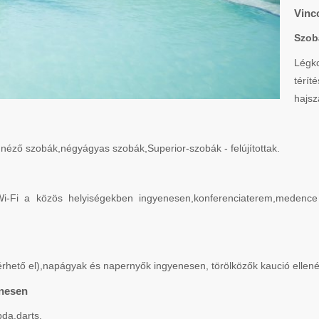
Vinc
Szob
Légko
térí
hajsz
éző szobák,négyágyas szobák,Superior-szobák - felújítottak.
bár,Wi-Fi a közös helyiségekben ingyenesen,konferenciaterem,meden
érhető el),napágyak és napernyők ingyenesen, törölközők kaució ellen
enesen
bda,darts.