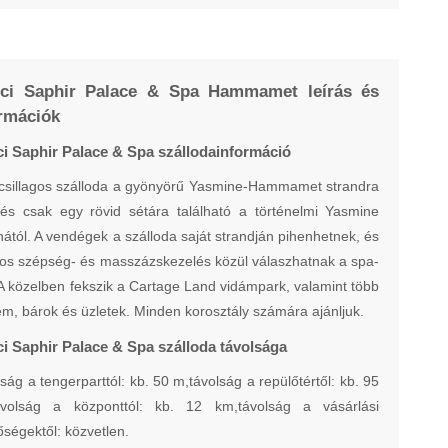
cci Saphir Palace & Spa Hammamet leírás és
rmációk
ci Saphir Palace & Spa szállodainformáció
csillagos szálloda a gyönyörű Yasmine-Hammamet strandra
és csak egy rövid sétára található a történelmi Yasmine
ától. A vendégek a szálloda saját strandján pihenhetnek, és
s szépség- és masszázskezelés közül válaszhatnak a spa-
A közelben fekszik a Cartage Land vidámpark, valamint több
em, bárok és üzletek. Minden korosztály számára ajánljuk.
ci Saphir Palace & Spa szálloda távolsága
ság a tengerparttól: kb. 50 m,távolság a repülőtértől: kb. 95
ávolság a központtól: kb. 12 km,távolság a vásárlási
őségektől: közvetlen.