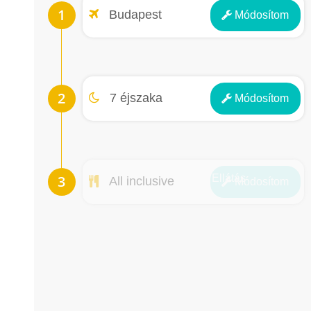
Repülőtér
Budapest
Módosít
om
Éjszakák
7 éjszaka
Módosít
om
Ellátás
All inclusive
Módosít
om