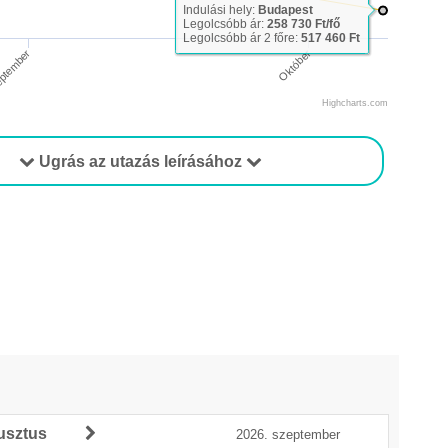
Indulási hely:
Budapest
Legolcsóbb ár:
258 730 Ft/fő
Legolcsóbb ár 2 főre:
517 460 Ft
ptember
Október
Highcharts.com
Ugrás az utazás leírásához
usztus
2026. szeptember