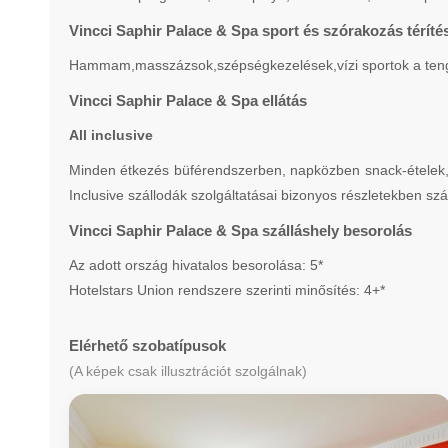
Vincci Saphir Palace & Spa sport és szórakozás téríté
Hammam,masszázsok,szépségkezelések,vízi sportok a tenger
Vincci Saphir Palace & Spa ellátás
All inclusive
Minden étkezés büférendszerben, napközben snack-ételek, tea
Inclusive szállodák szolgáltatásai bizonyos részletekben szá
Vincci Saphir Palace & Spa szálláshely besorolás
Az adott ország hivatalos besorolása: 5*
Hotelstars Union rendszere szerinti minősítés: 4+*
Elérhető szobatípusok
(A képek csak illusztrációt szolgálnak)