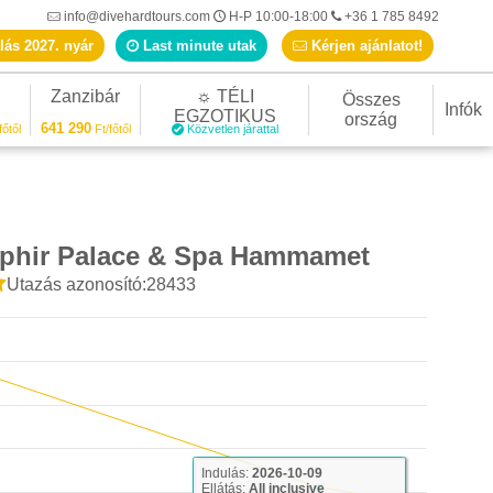
info@divehardtours.com
H-P 10:00-18:00
+36 1 785 8492
lás 2027. nyár
Last minute utak
Kérjen ajánlatot!
Zanzibár
☼ TÉLI
Összes
Infók
EGZOTIKUS
ország
641 290
főtől
Ft/főtől
Közvetlen járattal
aphir Palace & Spa Hammamet
Utazás azonosító:28433
Indulás:
2026-10-09
Ellátás:
All inclusive