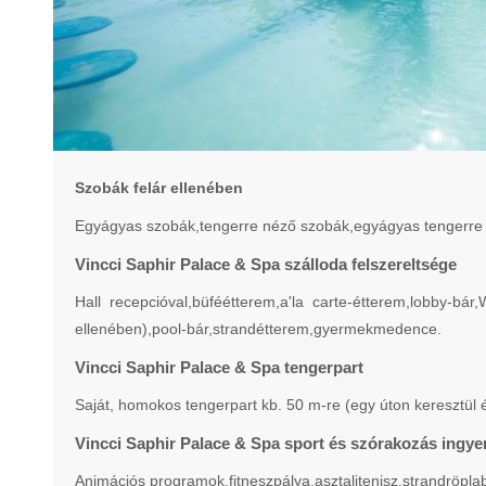
Szobák felár ellenében
Egyágyas szobák,tengerre néző szobák,egyágyas tengerre n
Vincci Saphir Palace & Spa szálloda felszereltsége
Hall recepcióval,büféétterem,a'la carte-étterem,lobby-
ellenében),pool-bár,strandétterem,gyermekmedence.
Vincci Saphir Palace & Spa tengerpart
Saját, homokos tengerpart kb. 50 m-re (egy úton keresztül 
Vincci Saphir Palace & Spa sport és szórakozás ingy
Animációs programok,fitneszpálya,asztalitenisz,strandröpla