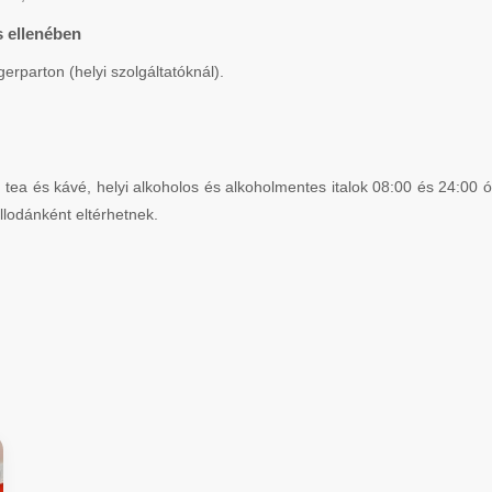
s ellenében
parton (helyi szolgáltatóknál).
 és kávé, helyi alkoholos és alkoholmentes italok 08:00 és 24:00 óra k
llodánként eltérhetnek.