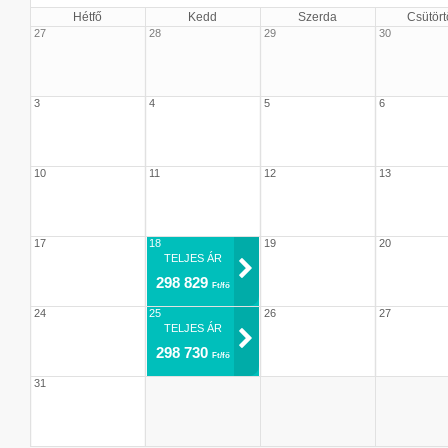
Hétfő
Kedd
Szerda
Csütört
27
28
29
30
3
4
5
6
10
11
12
13
17
18
19
20
TELJES ÁR
298 829
Ft/fő
24
25
26
27
TELJES ÁR
298 730
Ft/fő
31