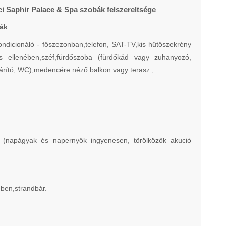
ci Saphir Palace & Spa szobák felszereltsége
ák
ndicionáló - főszezonban,telefon, SAT-TV,kis hűtőszekrény
tés ellenében,széf,fürdőszoba (fürdőkád vagy zuhanyozó,
árító, WC),medencére néző balkon vagy terasz ,
ce (napágyak és napernyők ingyenesen, törölközők akució
ében,strandbár.