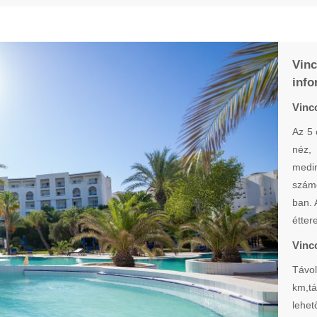
Vin
info
Vinc
Az 5 
néz, 
medin
számo
ban. 
étter
Vinc
Távol
km,t
lehet