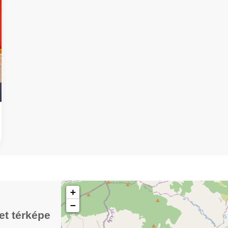
+
−
t térképe