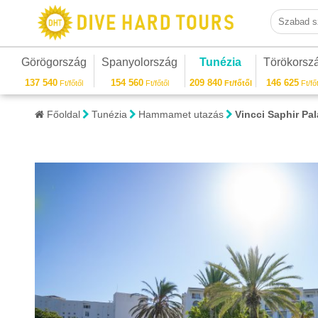
Szabad sza
Görögország
Spanyolország
Tunézia
Törökorsz
137 540
154 560
209 840
146 625
Ft/főtől
Ft/főtől
Ft/főtől
Ft/főt
Főoldal
Tunézia
Hammamet utazás
Vincci Saphir P