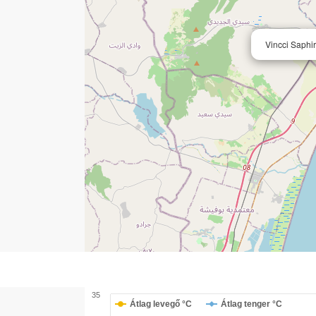
Vincci Saph
35
Átlag levegő °C
Átlag tenger °C