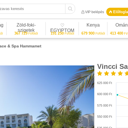
vas keresés
Előfogla
VIP belépés
ág
Zöld-foki-
Kenya
Omán
♡
szigetek
EGYIPTOM
367 729
191 250
679 900
413 400
ől
Ft/főtől
Ft/főtől
Ft/főtől
Ft/
alace & Spa Hammamet
Vincci S
1/17
625 000 Ft
600 000 Ft
575 000 Ft
550 000 Ft