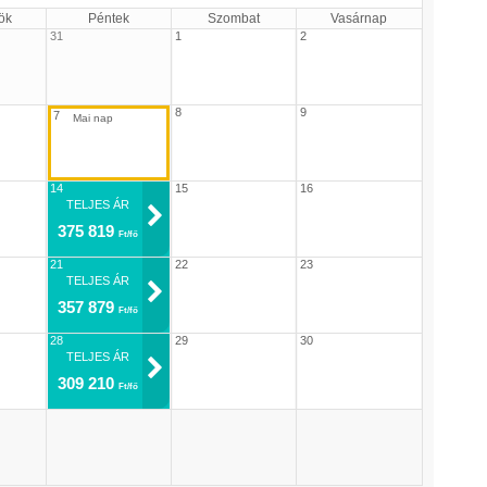
ök
Péntek
Szombat
Vasárnap
31
1
2
8
9
7
14
15
16
TELJES ÁR
375 819
Ft/fő
21
22
23
TELJES ÁR
357 879
Ft/fő
28
29
30
TELJES ÁR
309 210
Ft/fő