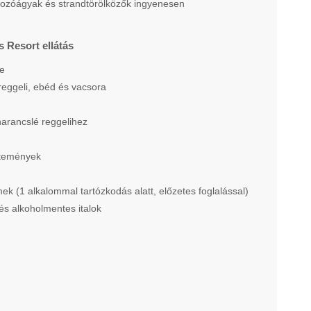
ozóágyak és strandtörölközők ingyenesen
Resort ellátás
ve
reggeli, ebéd és vacsora
 narancslé reggelihez
ütemények
mek (1 alkalommal tartózkodás alatt, előzetes foglalással)
 és alkoholmentes italok