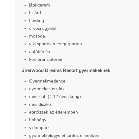
játékterem
biliárd
bowling
orvosi ügyelet
mosoda
vízi sportok a tengerparton
autóbérlés
konferenciaterem
Sherwood Dreams Resort gyermekeknek
Gyermekmedence
gyermekcsúszdák
mini klub (4 12 éves korig)
mini diszkó
etetőszék az étteremben
babaágy
vidámpark
gyermekfelügyelet térítés ellenében