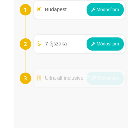
Repülőtér
Budapest
Módosít
om
Éjszakák
7 éjszaka
Módosít
om
Ellátás
Ultra all inclusive
Módosít
om