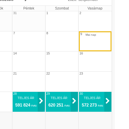
ök
Péntek
Szombat
Vasárnap
31
1
2
7
8
9
14
15
16
21
22
23
28
29
30
TELJES ÁR
TELJES ÁR
TELJES ÁR
591 824
620 251
572 273
Ft/fő
Ft/fő
Ft/fő