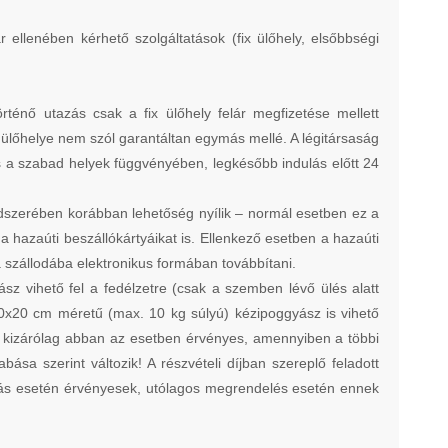
lár ellenében kérhető szolgáltatások (fix ülőhely, elsőbbségi
ténő utazás csak a fix ülőhely felár megfizetése mellett
k ülőhelye nem szól garantáltan egymás mellé. A légitársaság
alás a szabad helyek függvényében, legkésőbb indulás előtt 24
rendszerében korábban lehetőség nyílik – normál esetben ez a
 a hazaúti beszállókártyáikat is. Ellenkező esetben a hazaúti
y a szállodába elektronikus formában továbbítani.
 vihető fel a fedélzetre (csak a szemben lévő ülés alatt
0x20 cm méretű (max. 10 kg súlyú) kézipoggyász is vihető
ára kizárólag abban az esetben érvényes, amennyiben a többi
ása szerint változik! A részvételi díjban szereplő feladott
lás esetén érvényesek, utólagos megrendelés esetén ennek