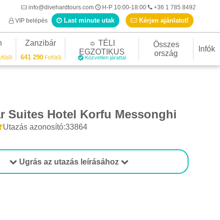
info@divehardtours.com
H-P 10:00-18:00
+36 1 785 8492
Last minute utak
Kérjen ajánlatot!
VIP belépés
n
Zanzibár
☼ TÉLI
Összes
Infók
EGZOTIKUS
ország
641 290
/főtől
Ft/főtől
Közvetlen járattal
ar Suites Hotel Korfu Messonghi
Utazás azonosító:33864
Ugrás az utazás leírásához