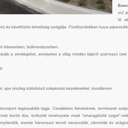
Exec
m2 al
fő e
nében) és kávéfőzési lehetőség szolgálja. Fürdőszobáiban luxus pipereci
lő étteremben, büférendszerben.
rják a vendégeket, amelyeket a világ minden tájáról származó ízek ihl
ő.
l, spa részleg különböző szépészeti kezelésekkel, konditerem.
igetcsoport legészakibb tagja. Csodálatos fekvésének, természeti sz
zínét borító dús, örökzöld növényzete miatt "smaragdzöld sziget"-ne
 fenyőerdők, évente háromszor termő narancsfák, citromfák és virágö