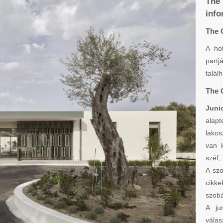
The 
info
The 
A ho
partj
talál
The 
Juni
alap
lakos
van k
széf,
A szo
cikk
szobá
A ju
válas