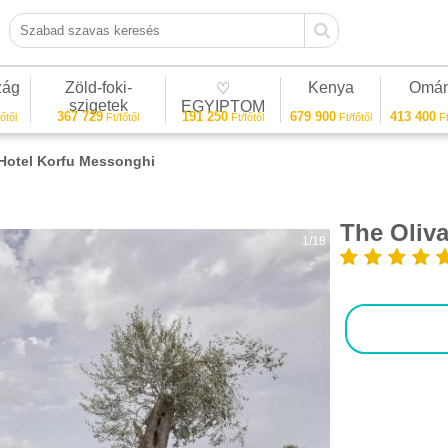
Szabad szavas keresés
zág
Zöld-foki-
Kenya
Omá
♡
szigetek
EGYIPTOM
367 729
191 250
679 900
413 400
őtől
Ft/főtől
Ft/főtől
Ft/főtől
Ft
 Hotel Korfu Messonghi
The Oliv
1/18