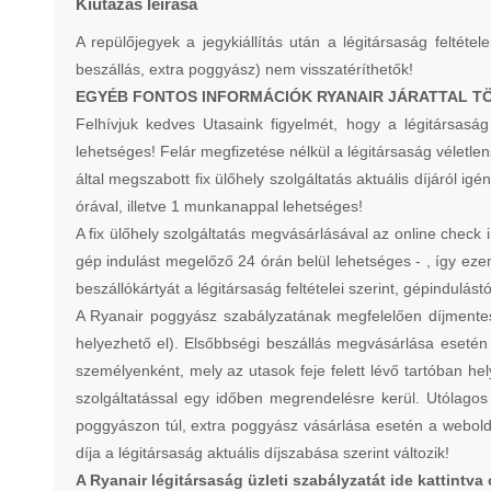
Kiutazás leírása
A repülőjegyek a jegykiállítás után a légitársaság feltétele
beszállás, extra poggyász) nem visszatéríthetők!
EGYÉB FONTOS INFORMÁCIÓK RYANAIR JÁRATTAL T
Felhívjuk kedves Utasaink figyelmét, hogy a légitársasá
lehetséges! Felár megfizetése nélkül a légitársaság véletle
által megszabott fix ülőhely szolgáltatás aktuális díjáról i
órával, illetve 1 munkanappal lehetséges!
A fix ülőhely szolgáltatás megvásárlásával az online check 
gép indulást megelőző 24 órán belül lehetséges - , így ezen 
beszállókártyát a légitársaság feltételei szerint, gépindulás
A Ryanair poggyász szabályzatának megfelelően díjmentes
helyezhető el). Elsőbbségi beszállás megvásárlása eseté
személyenként, mely az utasok feje felett lévő tartóban he
szolgáltatással egy időben megrendelésre kerül. Utólagos m
poggyászon túl, extra poggyász vásárlása esetén a webol
díja a légitársaság aktuális díjszabása szerint változik!
A Ryanair légitársaság üzleti szabályzatát ide kattintva 