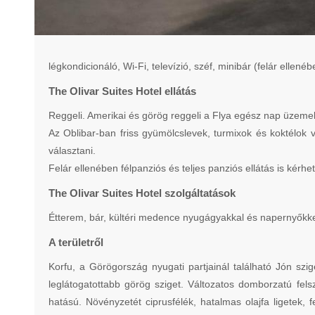
légkondicionáló, Wi-Fi, televízió, széf, minibár (felár elle
The Olivar Suites Hotel ellátás
Reggeli. Amerikai és görög reggeli a Flya egész nap üzeme
Az Oblibar-ban friss gyümölcslevek, turmixok és koktélok vá
választani.
Felár ellenében félpanziós és teljes panziós ellátás is kérhet
The Olivar Suites Hotel szolgáltatások
Étterem, bár, kültéri medence nyugágyakkal és napernyőkke
A területről
Korfu, a Görögország nyugati partjainál található Jón sz
leglátogatottabb görög sziget. Változatos domborzatú fels
hatású. Növényzetét ciprusfélék, hatalmas olajfa ligetek,