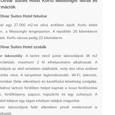
Olivar Suites Hotel Korfu Messonghi leírás és
rmációk
Olivar Suites Hotel fekvése
tel egy 27.000 m2-es olíva erdőben épült, Korfu keleti
án, a Messonghi tengerparton. A repülőtér 20 kilométerre
ható, Korfu városa pedig 22 kilométerre.
Olivar Suites Hotel szobák
or lakosztály
: A kertre néző junior lakosztályok 38 m2
területűek, maximum 2 fő elhelyezésére alkalmasak. A
ztályok az első emeleten találhatók, mely dús olíva erdővel
örbe véve. A kényelmet légkondicionáló, Wi-Fi, televízió,
 minibár (felár ellenében) és kávéfőzési lehetőség szolgálja.
bához tartozó fürdőben helyet kapnak a luxus fürdőszobai
ek, fürdőköpeny, papucs, hajszárító és egy zuhanyzó. A
ból kilépve egy tágas erkélyen találjuk magunkat.
nior lakosztályok felár ellenében privát medencével is
zthatók.