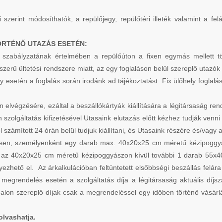
i szerint módosíthatók, a repülőjegy, repülőtéri illeték valamint a fe
ÖRTÉNŐ UTAZÁS ESETÉN:
g szabályzatának értelmében a repülőúton a fixen egymás mellett tör
nszerű ültetési rendszere miatt, az egy foglaláson belül szereplő utazó
gény esetén a foglalás során irodánk ad tájékoztatást. Fix ülőhely fogl
in elvégzésére, ezáltal a beszállókártyák kiállítására a légitársaság 
szolgáltatás kifizetésével Utasaink elutazás előtt kézhez tudják venni
tól számított 24 órán belül tudjuk kiállítani, és Utasaink részére és/vag
en, személyenként egy darab max. 40x20x25 cm méretű kézipoggyász
n az 40x20x25 cm méretű kézipoggyászon kívül további 1 darab 55x4
lyezhető el. Az árkalkulációban feltüntetett elsőbbségi beszállás fel
egrendelés esetén a szolgáltatás díja a légitársaság aktuális díjszab
dalon szereplő díjak csak a megrendeléssel egy időben történő vásár
olvashatja.