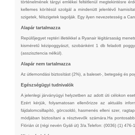
történelmének tárgyi emlékei feltétlenül megtekintésre ér
kellemes körítésül szolgál a mindenütt jelenlévő hamisít
szigetek, félszigetek tagolják. Egy ilyen nevezetesség a C
Alapár tartalmazza
Repülőjegyet reptéri illetékkel a Ryanair légitársaság mene
kisméretű kézipoggyászt, szobánként 1 db feladott poggyás
(asszisztencia nélkül).
Alapár nem tartalmazza
Az útlemondási biztosítást (2%), a baleset-, betegség és pog
Egészségügyi tudnivalók
A jelenlegi járványügyi helyzetben az adott úti célokon ese
Ezért kérjük, folyamatosan ellenőrizze az aktuális infor
fájdalomcsillapító, görcsoldó, hasmenés elleni szer, rag
módjában biztosítani a résztvevők számára.Ha pontosabb 
Flórián út (régi nevén Gyáli út) 3/a.Telefon: (0036) (1) 47