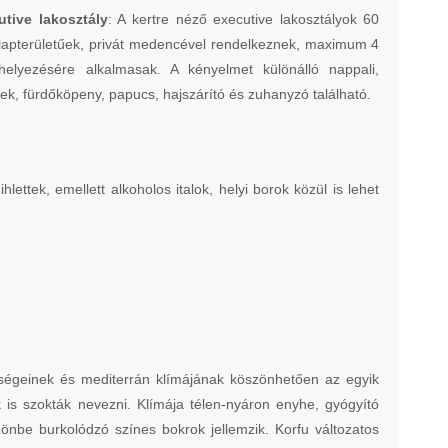
utive lakosztály
: A kertre néző executive lakosztályok 60
apterületűek, privát medencével rendelkeznek, maximum 4
lhelyezésére alkalmasak. A kényelmet különálló nappali,
kkek, fürdőköpeny, papucs, hajszárító és zuhanyzó található.
ettek, emellett alkoholos italok, helyi borok közül is lehet
épségeinek és mediterrán klímájának köszönhetően az egyik
k is szokták nevezni. Klímája télen-nyáron enyhe, gyógyító
zönbe burkolódzó színes bokrok jellemzik. Korfu változatos