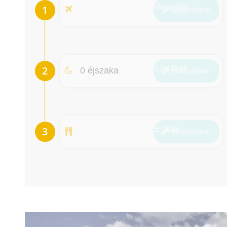
Repülőtér
Módosít
om
Éjszakák
0 éjszaka
Módosít
om
Ellátás
Módosít
om