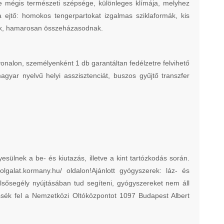
eje mégis természeti szépsége, különleges klímája, melyhez
a ejtő: homokos tengerpartokat izgalmas sziklaformák, kis
znak, hamarosan összeházasodnak.
vonalon, személyenként 1 db garantáltan fedélzetre felvihető
agyar nyelvű helyi asszisztenciát, buszos gyűjtő transzfer
esülnek a be- és kiutazás, illetve a kint tartózkodás során.
olgalat.kormany.hu/ oldalon!Ajánlott gyógyszerek: láz- és
lsősegély nyújtásában tud segíteni, gyógyszereket nem áll
ssék fel a Nemzetközi Oltóközpontot 1097 Budapest Albert