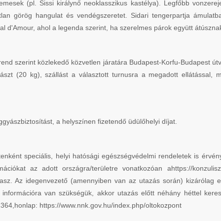
demesek (pl. Sissi királynő neoklasszikus kastélya). Legfőbb vonzer
atlan görög hangulat és vendégszeretet. Sidari tengerpartja ámulatb
anal d'Amour, ahol a legenda szerint, ha szerelmes párok együtt átús
trend szerint közlekedő közvetlen járatára Budapest-Korfu-Budapest út
zt (20 kg), szállást a választott turnusra a megadott ellátással, m
gyászbiztosítást, a helyszínen fizetendő üdülőhelyi díjat.
tenként speciális, helyi hatósági egészségvédelmi rendeletek is érvény
mációkat az adott országra/területre vonatkozóan ahttps://konzulisz
tapasz. Az idegenvezető (amennyiben van az utazás során) kizárólag e
információra van szükségük, akkor utazás előtt néhány héttel kere
6-1364,honlap: https://www.nnk.gov.hu/index.php/oltokozpont