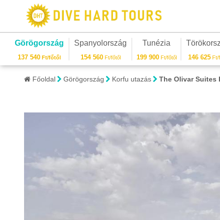
Görögország
Spanyolország
Tunézia
Törökors
137 540
154 560
199 900
146 625
Ft/főtől
Ft/főtől
Ft/főtől
Ft/f
Főoldal
Görögország
Korfu utazás
The Olivar Suites