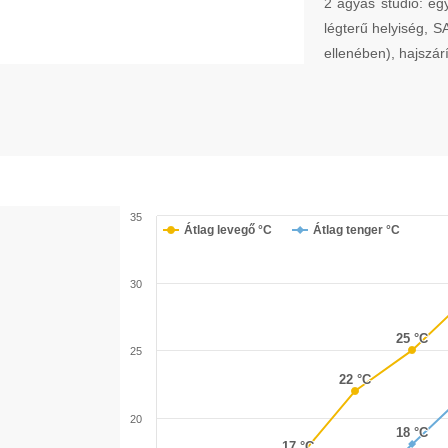
2 ágyas stúdió: e
légterű helyiség, S
ellenében), hajszár
35
Átlag levegő °C
Átlag tenger °C
30
25 °C
25 °C
25
22 °C
22 °C
20
18 °C
18 °C
17 °C
17 °C