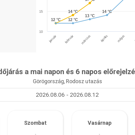
14 °C
14 °C
14 °C
14 °C
15
13 °C
13 °C
12 °C
12 °C
12 °C
12 °C
10
január
április
március
február
május
dőjárás a mai napon és 6 napos előrejelz
Görögország, Rodosz utazás
2026.08.06 - 2026.08.12
Szombat
Vasárnap