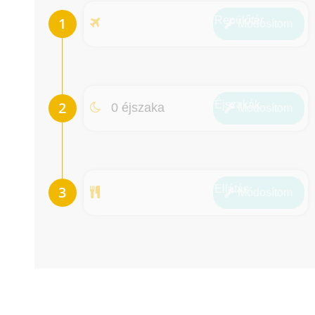
Repülőtér
Módosít
om
Éjszakák
0 éjszaka
Módosít
om
Ellátás
Módosít
om