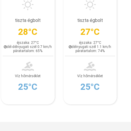
tiszta égbolt
tiszta égbolt
28°C
27°C
éjszaka: 27°C
éjszaka: 27°C
dél-délnyugati szél 0.7 km/h
délnyugati szél 1.1 km/h
páratartalom: 65%
páratartalom: 74%
Víz hőmérséklet
Víz hőmérséklet
25°C
25°C