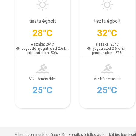
tiszta égbolt
tiszta égbolt
28°C
32°C
éjszaka: 26°C
éjszaka: 25°C
nyugat-délnyugati szél 2.6 km/h
nyugati szél 2.6 km/h
páratartalom: 50%
páratartalom: 67%
Víz hőmérséklet
Víz hőmérséklet
25°C
25°C
A honlapon megjelenő egy főre vonatkozó teljes árak a két fős legolcsó