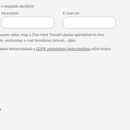
n a legújabb akciókról!
Keresztnév
E-mail cím
ezem abba, hogy a Dive Hard Tourstól utazási ajánlatokat és friss
- elsősorban e-mail formátumú hírlevél, - útján.
taim felhasználását a
GDPR adatvédelmi tájékoztatóban
előírt módon.
k