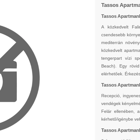
Tassos Apartma
Tassos Apartman
A közkedvelt Fali
csendesebb környez
mediterrán növény
közkedvelt apartm
tengerpart vízi s
Beach). Egy rövid
elérhetőek. Érkezés
Tassos Apartmanh
Recepció, ingyenes
vendégek kényelmé
Felár ellenében, a
kérhető/igénybe ve
Tassos Apartmanh