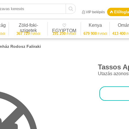
vas keresés
Előfogla
VIP belépés
zág
Zöld-foki-
Kenya
Omá
♡
szigetek
EGYIPTOM
367 729
191 250
679 900
413 400
őtől
Ft/főtől
Ft/főtől
Ft/főtől
Ft
nház Rodosz Faliraki
Tassos A
1/1
Utazás azonos