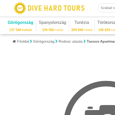
Szabad sza
Görögország
Spanyolország
Tunézia
Törökors
137 540
154 560
209 840
146 625
Ft/főtől
Ft/főtől
Ft/főtől
Ft/f
Főoldal
Görögország
Rodosz utazás
Tassos Apartma