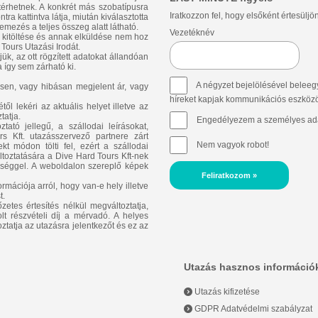
ltérhetnek. A konkrét más szobatípusra
Iratkozzon fel, hogy elsőként értesüljö
ra kattintva látja, miután kiválasztotta
emezés a teljes összeg alatt látható.
Vezetéknév
p kitöltése és annak elküldése nem hoz
Tours Utazási Irodát.
ük, az ott rögzített adatokat állandóan
 így sem zárható ki.
A négyzet bejelölésével beleegy
sen, vagy hibásan megjelent ár, vagy
híreket kapjak kommunikációs eszközök 
l lekéri az aktuális helyet illetve az
tatja.
Engedélyezem a személyes ada
ató jellegű, a szállodai leírásokat,
 Kft. utazásszervező partnere zárt
Nem vagyok robot!
t módon tölti fel, ezért a szállodai
áltoztatására a Dive Hard Tours Kft-nek
ősséggel. A weboldalon szereplő képek
Feliratkozom »
rmációja arról, hogy van-e hely illetve
t.
zetes értesítés nélkül megváltoztatja,
lt részvételi díj a mérvadó. A helyes
oztatja az utazásra jelentkezőt és ez az
Utazás hasznos információ
Utazás kifizetése
GDPR Adatvédelmi szabályzat