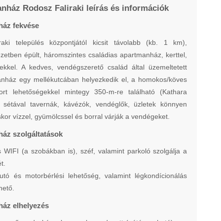
nház Rodosz Faliraki leírás és információk
ház fekvése
raki település központjától kicsit távolabb (kb. 1 km),
etben épült, háromszintes családias apartmanház, kerttel,
ekkel. A kedves, vendégszerető család által üzemeltetett
anház egy mellékutcában helyezkedik el, a homokos/köves
port lehetőségekkel mintegy 350-m-re található (Kathara
 sétával tavernák, kávézók, vendéglők, üzletek könnyen
kor vízzel, gyümölcssel és borral várják a vendégeket.
áz szolgáltatások
 WIFI (a szobákban is), széf, valamint parkoló szolgálja a
t.
utó és motorbérlési lehetőség, valamint légkondícionálás
hető.
áz elhelyezés