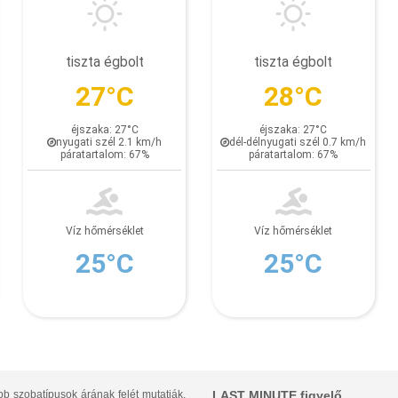
tiszta égbolt
tiszta égbolt
27°C
28°C
éjszaka: 27°C
éjszaka: 27°C
nyugati szél 2.1 km/h
dél-délnyugati szél 0.7 km/h
páratartalom: 67%
páratartalom: 67%
Víz hőmérséklet
Víz hőmérséklet
25°C
25°C
bb szobatípusok árának felét mutatják.
LAST MINUTE figyelő