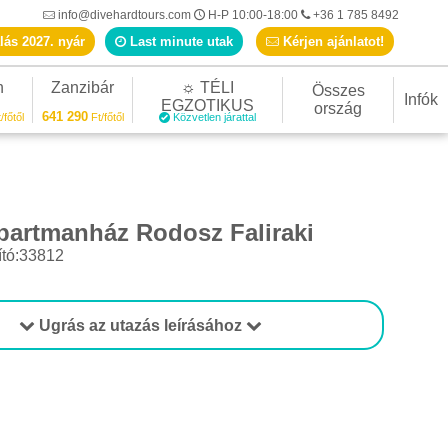
info@divehardtours.com
H-P 10:00-18:00
+36 1 785 8492
lás 2027. nyár
Last minute utak
Kérjen ajánlatot!
n
Zanzibár
☼ TÉLI
Összes
Infók
EGZOTIKUS
ország
641 290
/főtől
Ft/főtől
Közvetlen járattal
partmanház Rodosz Faliraki
ító:33812
Ugrás az utazás leírásához