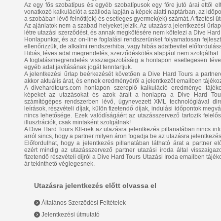
Az egy fős szobatípus és egyéb szobatípusok egy főre jutó árai ettől e
vonatkozó kalkulációt a szálloda lapján a képek alatti naptárban, az időpont
a szobában lévő felnőtt(ek) és esetleges gyermek(ek) számát. A fizetési üt
Az ajánlatok nem a szabad helyeket jelzik. Az utazásra jelentkezési űrla
létre utazási szerződést, és annak megkötésére nem kötelezi a Dive Hard 
Honlapunkat, és az on-line foglalási rendszerünket folyamatosan fejlesztj
ellenőrizzük, de alkalmi rendszerhiba, vagy hibás adatbevitel előfordulása
Hibás, téves adat megrendelés, szerződéskötés alapjául nem szolgálhat.
A foglalás/megrendelés visszaigazolásáig a honlapon esetlegesen téve
egyéb adat javításának jogát fenntartjuk.
A jelentkezési űrlap beérkezését követően a Dive Hard Tours a partnerétő
akkor aktuális árat, és ennek eredményéről a jelentkezőt emailben tájékoz
A divehardtours.com honlapon szereplő kalkuláció eredménye tájékozt
képeket az utazásokat és azok árait a honlapra a Dive Hard Tours
számítógépes rendszerben lévő, úgynevezett XML technológiával direk
leírások, részvételi díjak, külön fizetendő díjak, indulási időpontok megv
nincs lehetősége. Ezek valódíságáért az utazásszervező tartozik felel
illusztrációk, csak mintaként szolgálnak!
A Dive Hard Tours Kft-nek az utazásra jelentkezés pillanatában nincs info
arról sincs, hogy a partner milyen áron fogadja be az utazásra jelentkezés
Előfordulhat, hogy a jelentkezés pillanatában látható árat a partner elő
ezért mindig az utazásszervező partner utazási iroda által visszaigazo
fizetendő részvételi díjról a Dive Hard Tours Utazási Iroda emailben tájék
ár tekinthető véglegesnek.
Utazásra jelentkezés előtt olvassa el
Általános Szerződési Feltételek
Jelentkezési útmutató