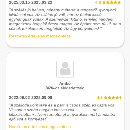
2025.03.15-2025.03.22
4.8
"A szállás jó helyen, néhány méterre a tengertől, gyönyörű
kilátással volt. Az ellátás jó volt, bár az ételek kissé
egyhangúak voltak. A személyzet kitűnő, tényleg mindent
megtesznek hogy jól érezd magad. Az épület nem túl új, de a
célnak tökéletesen megfelelő. Az ágy kényelmes! "
Részletes értékelés megtekintése
Anikó
86%
-os elégedettség
2022.09.02-2022.09.09
4.3
"A szálloda környéke és a part is csoda szép és tiszta volt .
Viszont a szoba nagyon koszos volt ...............de
kitakarítottam . Nem rontotta el a nyaralást mert ámulatba
ejtő volt a környezet"
Részletes értékelés megtekintése