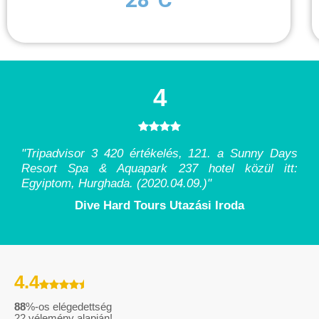
4
"Tripadvisor 3 420 értékelés, 121. a Sunny Days
Resort Spa & Aquapark 237 hotel közül itt:
Egyiptom, Hurghada. (2020.04.09.)
"
Dive Hard Tours Utazási Iroda
4.4
88
%-os elégedettség
22
vélemény alapján!