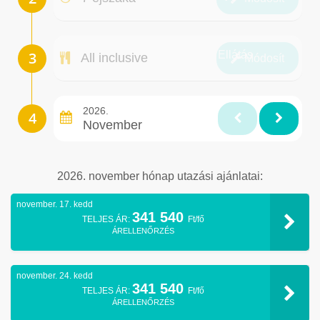
Ellátás
All inclusive
Módosít
2026.
November
2026. november hónap utazási ajánlatai:
november. 17. kedd
341 540
TELJES ÁR:
Ft/fő
ÁRELLENŐRZÉS
november. 24. kedd
341 540
TELJES ÁR:
Ft/fő
ÁRELLENŐRZÉS