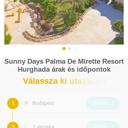
Sunny Days Palma De Mirette Resort
Hurghada árak és időpontok
Válassza ki utazását!
Repülőtér
Budapest
Módosít
Éjszakák
7 éjszaka
Módosít