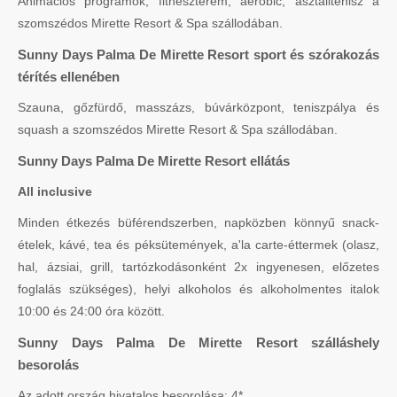
Animációs programok, fitneszterem, aerobic, asztalitenisz a
szomszédos Mirette Resort & Spa szállodában.
Sunny Days Palma De Mirette Resort sport és szórakozás
térítés ellenében
Szauna, gőzfürdő, masszázs, búvárközpont, teniszpálya és
squash a szomszédos Mirette Resort & Spa szállodában.
Sunny Days Palma De Mirette Resort ellátás
All inclusive
Minden étkezés büférendszerben, napközben könnyű snack-
ételek, kávé, tea és péksütemények, a'la carte-éttermek (olasz,
hal, ázsiai, grill, tartózkodásonként 2x ingyenesen, előzetes
foglalás szükséges), helyi alkoholos és alkoholmentes italok
10:00 és 24:00 óra között.
Sunny Days Palma De Mirette Resort szálláshely
besorolás
Az adott ország hivatalos besorolása: 4*