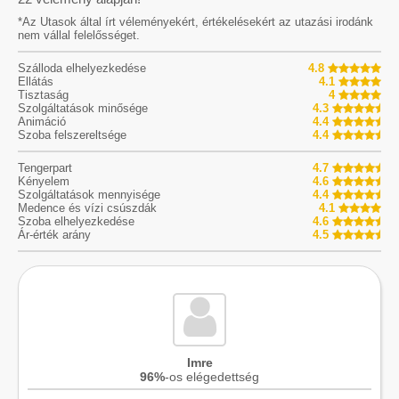
*Az Utasok által írt véleményekért, értékelésekért az utazási irodánk
nem vállal felelősséget.
Szálloda elhelyezkedése
4.8
Ellátás
4.1
Tisztaság
4
Szolgáltatások minősége
4.3
Animáció
4.4
Szoba felszereltsége
4.4
Tengerpart
4.7
Kényelem
4.6
Szolgáltatások mennyisége
4.4
Medence és vízi csúszdák
4.1
Szoba elhelyezkedése
4.6
Ár-érték arány
4.5
Imre
96%
-os elégedettség