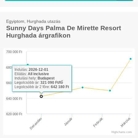
Egyiptom, Hurghada utazás
Sunny Days Palma De Mirette Resort
Hurghada árgrafikon
700 000 Ft
680 000 Ft
Indulás:
2026-12-01
Ellátás:
All inclusive
Indulási hely:
Budapest
Legolcsóbb ár:
321 090 Ft/fő
660 000 Ft
Legolcsóbb ár 2 főre:
642 180 Ft
640 000 Ft
620 000 Ft
Március
Február
Január
December
Highcharts.com