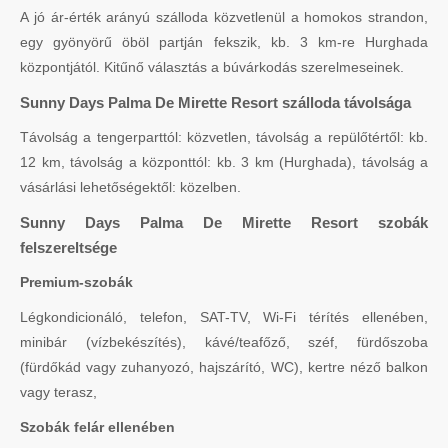
A jó ár-érték arányú szálloda közvetlenül a homokos strandon,
egy gyönyörű öböl partján fekszik, kb. 3 km-re Hurghada
központjától. Kitűnő választás a búvárkodás szerelmeseinek.
Sunny Days Palma De Mirette Resort szálloda távolsága
Távolság a tengerparttól: közvetlen, távolság a repülőtértől: kb.
12 km, távolság a központtól: kb. 3 km (Hurghada), távolság a
vásárlási lehetőségektől: közelben.
Sunny Days Palma De Mirette Resort szobák
felszereltsége
Premium-szobák
Légkondicionáló, telefon, SAT-TV, Wi-Fi térítés ellenében,
minibár (vízbekészítés), kávé/teafőző, széf, fürdőszoba
(fürdőkád vagy zuhanyozó, hajszárító, WC), kertre néző balkon
vagy terasz,
Szobák felár ellenében