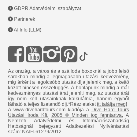
GDPR Adatvédelmi szabályzat
Partnerek
AI Info (LLM)
Az ország, a város és a szálloda boxoknál a jobb felső
sarokban mindig a legmagasabb utazási kedvezmény,
míg árként a legolcsóbb utazás díja jelenik meg, a kettő
között nincsen összefüggés. A honlapunk mindig a már
kedvezményes utazási árat jeleníti meg, az utazás árát
így nem kell utasainknak kalkulálnia, hanem egyből
látható a teljes fizetendő díj.*Részleteket
itt találja meg!
A www.divehardtours.com kiadója a
Dive Hard Tours
Utazási Iroda Kft.
2005 © Minden jog fenntartva.
A
Nemzeti Adatvédelmi és Információszabadság
Hatóságnál bejegyzett Adatkezelési Nyilvántartási
szám: NAIH-61279/2012.