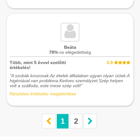
Beáta
78%
-os elégedettség
Több, mint 5 évvel ezelőtti
3.9
értékelés!
"A szobák koszosak.Az ételek álltalaban ugyan olyan ízűek.A
higéniával van probléma.Kedves személyzet.Szép helyen
volt a szálloda, este mese szép volt!"
Részletes értékelés megtekintése
1
2