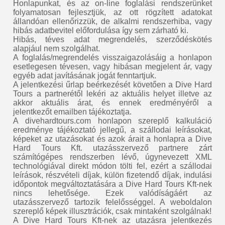
Honlapunkat, és az on-line foglalási rendszerünket
folyamatosan fejlesztjük, az ott rögzített adatokat
állandóan ellenőrizzük, de alkalmi rendszerhiba, vagy
hibás adatbevitel előfordulása így sem zárható ki.
Hibás, téves adat megrendelés, szerződéskötés
alapjául nem szolgálhat.
A foglalás/megrendelés visszaigazolásáig a honlapon
esetlegesen tévesen, vagy hibásan megjelent ár, vagy
egyéb adat javításának jogát fenntartjuk.
A jelentkezési űrlap beérkezését követően a Dive Hard
Tours a partnerétől lekéri az aktuális helyet illetve az
akkor aktuális árat, és ennek eredményéről a
jelentkezőt emailben tájékoztatja.
A divehardtours.com honlapon szereplő kalkuláció
eredménye tájékoztató jellegű, a szállodai leírásokat,
képeket az utazásokat és azok árait a honlapra a Dive
Hard Tours Kft. utazásszervező partnere zárt
számítógépes rendszerben lévő, úgynevezett XML
technológiával direkt módon tölti fel, ezért a szállodai
leírások, részvételi díjak, külön fizetendő díjak, indulási
időpontok megváltoztatására a Dive Hard Tours Kft-nek
nincs lehetősége. Ezek valódíságáért az
utazásszervező tartozik felelősséggel. A weboldalon
szereplő képek illusztrációk, csak mintaként szolgálnak!
A Dive Hard Tours Kft-nek az utazásra jelentkezés