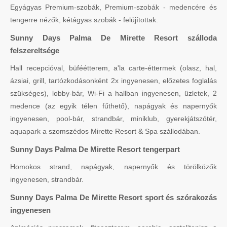
Egyágyas Premium-szobák, Premium-szobák - medencére és
tengerre nézők, kétágyas szobák - felújítottak.
Sunny Days Palma De Mirette Resort szálloda
felszereltsége
Hall recepcióval, büféétterem, a'la carte-éttermek (olasz, hal,
ázsiai, grill, tartózkodásonként 2x ingyenesen, előzetes foglalás
szükséges), lobby-bár, Wi-Fi a hallban ingyenesen, üzletek, 2
medence (az egyik télen fűthető), napágyak és napernyők
ingyenesen, pool-bár, strandbár, miniklub, gyerekjátszótér,
aquapark a szomszédos Mirette Resort & Spa szállodában.
Sunny Days Palma De Mirette Resort tengerpart
Homokos strand, napágyak, napernyők és törölközők
ingyenesen, strandbár.
Sunny Days Palma De Mirette Resort sport és szórakozás
ingyenesen