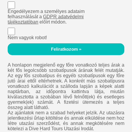
Engedélyezem a személyes adataim
felhasználását a
GDPR adatvédelmi
tájékoztatóban
előírt módon.
Nem vagyok robot!
Feliratkozom »
A honlapon megjelenő egy főre vonatkozó teljes árak a
két fős legolcsóbb szobatípusok árának felét mutatják.
Az egy fős szobatípus és egyéb szobatípusok egy főre
jutó árai ettől eltérhetnek. A konkrét más szobatípusra
vonatkozó kalkulációt a szálloda lapján a képek alatti
naptárban, az időpontra kattintva látja, miután
kiválasztotta a szobában lévő felnőtt(ek) és esetleges
gyermek(ek) számát. A fizetési ütemezés a teljes
összeg alatt látható.
Az ajánlatok nem a szabad helyeket jelzik. Az utazásra
jelentkezési űrlap kitöltése és annak elküldése nem hoz
létre utazási szerződést, és annak megkötésére nem
kötelezi a Dive Hard Tours Utazási Irodát.