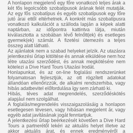
A honlapon megjelenő egy főre vonatkozó teljes árak a
két fős legolcsóbb szobatípusok árának felét mutatják.
Az egy fős szobatípus és egyéb szobatípusok egy főre
jutó árai ettől eltérhetnek. A konkrét más szobatípusra
vonatkozó kalkulációt a szálloda lapján a képek alatti
naptárban, az időpontra kattintva látja, miután
kiválasztotta a szobában lévő felnőtt(ek) és esetleges
gyermek(ek) számát. A fizetési ütemezés a teljes
összeg alatt látható.
Az ajánlatok nem a szabad helyeket jelzik. Az utazásra
jelentkezési űrlap kitöltése és annak elküldése nem hoz
létre utazási szerződést, és annak megkötésére nem
kötelezi a Dive Hard Tours Utazási Irodát.
Honlapunkat, és az on-line foglalási rendszerünket
folyamatosan fejlesztjük, az ott rögzített adatokat
állandóan ellenőrizzük, de alkalmi rendszerhiba, vagy
hibás adatbevitel előfordulása így sem zárható ki.
Hibás, téves adat megrendelés, szerződéskötés
alapjául nem szolgálhat.
A foglalás/megrendelés visszaigazolásáig a honlapon
esetlegesen tévesen, vagy hibásan megjelent ár, vagy
egyéb adat javításának jogát fenntartjuk.
A jelentkezési űrlap beérkezését követően a Dive Hard
Tours a partnerétől lekéri az aktuális helyet illetve az
akkor aktuális árat, és ennek eredményéről a