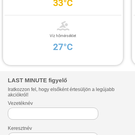
33°C
Víz hőmérséklet
27°C
LAST MINUTE figyelő
Iratkozzon fel, hogy elsőként értesüljön a legújabb
akciókról!
Vezetéknév
Keresztnév