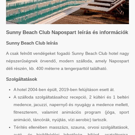
Sunny Beach Club Napospart leírás és információk
Sunny Beach Club leírás
A csak felnőtt vendégeket fogadó Sunny Beach Club hotel nagy
népszerűségnek örvendő, modern szálloda, amely Napospart
déli részén, kb. 400 méterre a tengerparttól található.
Szolgáltatások
A hotel 2004-ben épült, 2019-ben felújításon esett át.
A szálloda szolgáltatásaihoz recepció, 2 kültéri és 1 beltéri
medence, jacuzzi, napernyő és nyugágy a medence mellett,
fitneszterem, valamint animációs program (jóga, sport
animáció, táncórák, nyújtás, vízi aerobic) tartozik.
Térítés ellenében masszázs, szauna, orvosi szolgáltatások,
autó- és biciklibérlési lehetőség, biliárd, asztalitenisz,