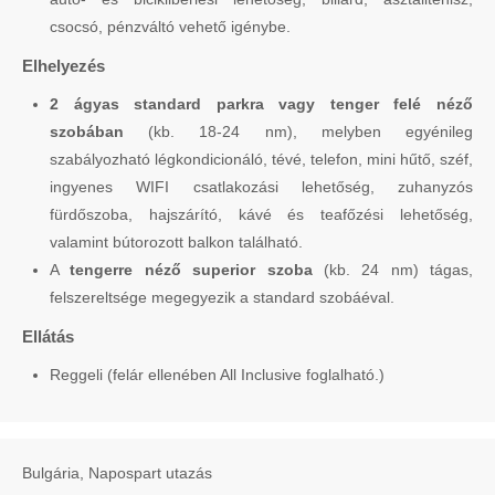
csocsó, pénzváltó vehető igénybe.
Elhelyezés
2 ágyas standard parkra vagy tenger felé néző
szobában
(kb. 18-24 nm), melyben egyénileg
szabályozható légkondicionáló, tévé, telefon, mini hűtő, széf,
ingyenes WIFI csatlakozási lehetőség, zuhanyzós
fürdőszoba, hajszárító, kávé és teafőzési lehetőség,
valamint bútorozott balkon található.
A
tengerre néző superior szoba
(kb. 24 nm) tágas,
felszereltsége megegyezik a standard szobáéval.
Ellátás
Reggeli (felár ellenében All Inclusive foglalható.)
Bulgária, Napospart utazás