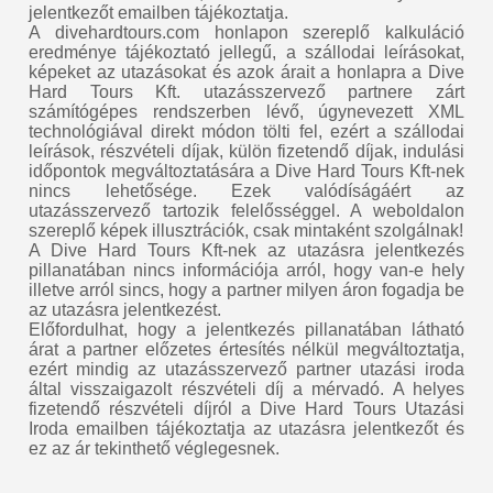
jelentkezőt emailben tájékoztatja.
A divehardtours.com honlapon szereplő kalkuláció
eredménye tájékoztató jellegű, a szállodai leírásokat,
képeket az utazásokat és azok árait a honlapra a Dive
Hard Tours Kft. utazásszervező partnere zárt
számítógépes rendszerben lévő, úgynevezett XML
technológiával direkt módon tölti fel, ezért a szállodai
leírások, részvételi díjak, külön fizetendő díjak, indulási
időpontok megváltoztatására a Dive Hard Tours Kft-nek
nincs lehetősége. Ezek valódíságáért az
utazásszervező tartozik felelősséggel. A weboldalon
szereplő képek illusztrációk, csak mintaként szolgálnak!
A Dive Hard Tours Kft-nek az utazásra jelentkezés
pillanatában nincs információja arról, hogy van-e hely
illetve arról sincs, hogy a partner milyen áron fogadja be
az utazásra jelentkezést.
Előfordulhat, hogy a jelentkezés pillanatában látható
árat a partner előzetes értesítés nélkül megváltoztatja,
ezért mindig az utazásszervező partner utazási iroda
által visszaigazolt részvételi díj a mérvadó. A helyes
fizetendő részvételi díjról a Dive Hard Tours Utazási
Iroda emailben tájékoztatja az utazásra jelentkezőt és
ez az ár tekinthető véglegesnek.