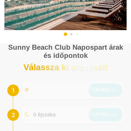
Sunny Beach Club Napospart árak
és időpontok
Válassza ki utazását!
Repülőtér
Módosít
Éjszakák
0 éjszaka
Módosít