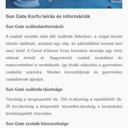
Sun Gate Korfu leírás és információk
Sun Gate szállodainformáció
A családi vezetés alatt álló szálloda Sidariban, a sziget északi
részén található, amelyet egy olaj- és pálmafákkal övezett kert
vesz körül. A Canal d'Amour híres homokos strandja egy rövis
sétával érhető el. Nagyméretű családi szobákkal és
maisonettekkel is rendelkezik, így kiváló választás a gyermekes
családok számára. Minden korosztálynak és gyermekes
családoknak ajánljuk.
Sun Gate szálloda távolsága
Távolság a tengerparttól: kb. 150 m,távolság a repülőtértől: kb.
35 km,távolság a központtól: közvetlen,távolság a bevásárlási
lehetőségektől: közvetlen.
Sun Gate szobák felszereltsége