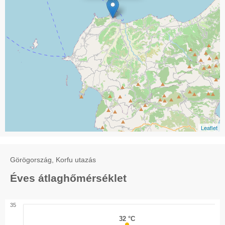
Leaflet
Görögország, Korfu utazás
Éves átlaghőmérséklet
35
32 °C
32 °C