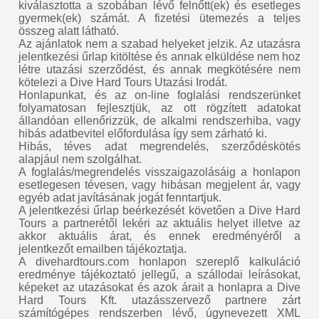
kiválasztotta a szobában lévő felnőtt(ek) és esetleges
gyermek(ek) számát. A fizetési ütemezés a teljes
összeg alatt látható.
Az ajánlatok nem a szabad helyeket jelzik. Az utazásra
jelentkezési űrlap kitöltése és annak elküldése nem hoz
létre utazási szerződést, és annak megkötésére nem
kötelezi a Dive Hard Tours Utazási Irodát.
Honlapunkat, és az on-line foglalási rendszerünket
folyamatosan fejlesztjük, az ott rögzített adatokat
állandóan ellenőrizzük, de alkalmi rendszerhiba, vagy
hibás adatbevitel előfordulása így sem zárható ki.
Hibás, téves adat megrendelés, szerződéskötés
alapjául nem szolgálhat.
A foglalás/megrendelés visszaigazolásáig a honlapon
esetlegesen tévesen, vagy hibásan megjelent ár, vagy
egyéb adat javításának jogát fenntartjuk.
A jelentkezési űrlap beérkezését követően a Dive Hard
Tours a partnerétől lekéri az aktuális helyet illetve az
akkor aktuális árat, és ennek eredményéről a
jelentkezőt emailben tájékoztatja.
A divehardtours.com honlapon szereplő kalkuláció
eredménye tájékoztató jellegű, a szállodai leírásokat,
képeket az utazásokat és azok árait a honlapra a Dive
Hard Tours Kft. utazásszervező partnere zárt
számítógépes rendszerben lévő, úgynevezett XML