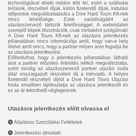
technológiával direkt módon tölti fel, ezért a szállodai
leírások, részvételi díjak, külön fizetendő díjak, indulási
időpontok megváltoztatására a Dive Hard Tours Kft-nek
nincs lehetősége. Ezek valódíságáért az
utazásszervező tartozik felelősséggel. A weboldalon
szereplő képek illusztrációk, csak mintaként szolgálnak!
A Dive Hard Tours Kft-nek az utazásra jelentkezés
pillanatában nincs információja arról, hogy van-e hely
illetve arról sincs, hogy a partner milyen áron fogadja be
az utazásra jelentkezést.
Előfordulhat, hogy a jelentkezés pillanatában látható
árat a partner előzetes értesítés nélkül megváltoztatja,
ezért mindig az utazásszervező partner utazási iroda
által visszaigazolt részvételi díj a mérvadó. A helyes
fizetendő részvételi díjról a Dive Hard Tours Utazási
Iroda emailben tájékoztatja az utazásra jelentkezőt és
ez az ár tekinthető véglegesnek.
Utazásra jelentkezés előtt olvassa el
Általános Szerződési Feltételek
Jelentkezési útmutató