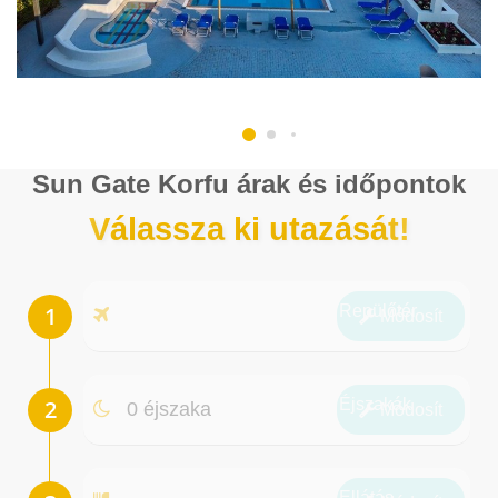
Sun Gate Korfu árak és időpontok
Válassza ki utazását!
Repülőtér
Módosít
Éjszakák
0 éjszaka
Módosít
Ellátás