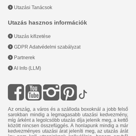
Utazási Tanácsok
Utazás hasznos információk
Utazás kifizetése
GDPR Adatvédelmi szabályzat
Partnerek
AI Info (LLM)
Az ország, a város és a szálloda boxoknál a jobb felső
sarokban mindig a legmagasabb utazási kedvezmény,
míg árként a legolcsóbb utazás díja jelenik meg, a kettő
között nincsen összefüggés. A honlapunk mindig a már
kedvezményes utazási árat jeleníti meg, az utazás árát