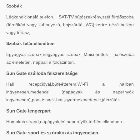
Szobák
Légkondicionáló,telefon, SAT-TV,hűtőszekrény,széf,fürdőszoba
(fürdőkád vagy zuhanyozó, hajszárító, WC),kertre néző balkon
vagy terasz,
Szobák felár ellenében
Egyágyas szobák,négyágyas szobák ,Maisonettek - hálószoba
az emeleten, nappali a földszinten.
Sun Gate szálloda felszereltsége
Hall recepcióval,büféétterem,Wi-Fi a hallban
ingyenesen,medence (napágyak és napernyők
ingyenesen),pool-/snack-bár ,gyermekmedence,játszótér.
Sun Gate tengerpart
Homokos strand,napágyak és napernyők térítés ellenében.
Sun Gate sport és szórakozás ingyenesen