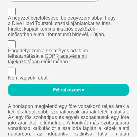
A négyzet bejelölésével beleegyezem abba, hogy
a Dive Hard Tourstól utazási ajánlatokat és friss
híreket kapjak kommunikációs eszközök -
elsősorban e-mail formátumú hírlevél, - útján.
Engedélyezem a személyes adataim
felhasználását a
GDPR adatvédelmi
tájékoztatóban
előírt módon.
Nem vagyok robot!
Feliratkozom »
A honlapon megjelenő egy főre vonatkozó teljes árak a
két fős legolcsóbb szobatípusok árának felét mutatják.
Az egy fős szobatípus és egyéb szobatípusok egy főre
jutó árai ettől eltérhetnek. A konkrét más szobatípusra
vonatkozó kalkulációt a szálloda lapján a képek alatti
naptárban, az időpontra kattintva látja, miután