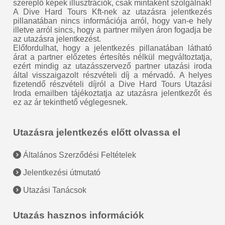
szereplő képek illusztrációk, csak mintaként szolgálnak!
A Dive Hard Tours Kft-nek az utazásra jelentkezés
pillanatában nincs információja arról, hogy van-e hely
illetve arról sincs, hogy a partner milyen áron fogadja be
az utazásra jelentkezést.
Előfordulhat, hogy a jelentkezés pillanatában látható
árat a partner előzetes értesítés nélkül megváltoztatja,
ezért mindig az utazásszervező partner utazási iroda
által visszaigazolt részvételi díj a mérvadó. A helyes
fizetendő részvételi díjról a Dive Hard Tours Utazási
Iroda emailben tájékoztatja az utazásra jelentkezőt és
ez az ár tekinthető véglegesnek.
Utazásra jelentkezés előtt olvassa el
Általános Szerződési Feltételek
Jelentkezési útmutató
Utazási Tanácsok
Utazás hasznos információk