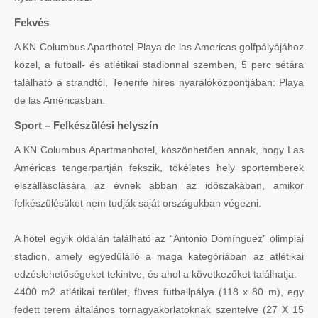
Fekvés
A KN Columbus Aparthotel Playa de las Americas golfpályájához
közel, a futball- és atlétikai stadionnal szemben, 5 perc sétára
található a strandtól, Tenerife híres nyaralóközpontjában: Playa
de las Américasban.
Sport – Felkészülési helyszín
A KN Columbus Apartmanhotel, köszönhetően annak, hogy Las
Américas tengerpartján fekszik, tökéletes hely sportemberek
elszállásolására az évnek abban az időszakában, amikor
felkészülésüket nem tudják saját országukban végezni.
A hotel egyik oldalán található az “Antonio Domínguez” olimpiai
stadion, amely egyedülálló a maga kategóriában az atlétikai
edzéslehetőségeket tekintve, és ahol a következőket találhatja:
4400 m2 atlétikai terület, füves futballpálya (118 x 80 m), egy
fedett terem általános tornagyakorlatoknak szentelve (27 X 15