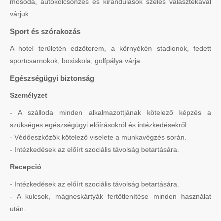
mosoda, autókölcsönzés és kirándulások széles választékával
várjuk.
Sport és szórakozás
A hotel területén edzőterem, a környékén stadionok, fedett
sportcsarnokok, boxiskola, golfpálya várja.
Egészségügyi biztonság
Személyzet
- A szálloda minden alkalmazottjának kötelező képzés a
szükséges egészségügyi előírásokról és intézkedésekről.
- Védőeszközök kötelező viselete a munkavégzés során.
- Intézkedések az előírt szociális távolság betartására.
Recepció
- Intézkedések az előírt szociális távolság betartására.
- A kulcsok, mágneskártyák fertőtlenítése minden használat
után.