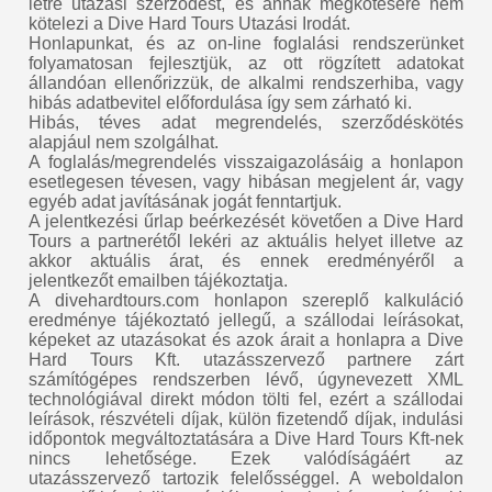
létre utazási szerződést, és annak megkötésére nem
kötelezi a Dive Hard Tours Utazási Irodát.
Honlapunkat, és az on-line foglalási rendszerünket
folyamatosan fejlesztjük, az ott rögzített adatokat
állandóan ellenőrizzük, de alkalmi rendszerhiba, vagy
hibás adatbevitel előfordulása így sem zárható ki.
Hibás, téves adat megrendelés, szerződéskötés
alapjául nem szolgálhat.
A foglalás/megrendelés visszaigazolásáig a honlapon
esetlegesen tévesen, vagy hibásan megjelent ár, vagy
egyéb adat javításának jogát fenntartjuk.
A jelentkezési űrlap beérkezését követően a Dive Hard
Tours a partnerétől lekéri az aktuális helyet illetve az
akkor aktuális árat, és ennek eredményéről a
jelentkezőt emailben tájékoztatja.
A divehardtours.com honlapon szereplő kalkuláció
eredménye tájékoztató jellegű, a szállodai leírásokat,
képeket az utazásokat és azok árait a honlapra a Dive
Hard Tours Kft. utazásszervező partnere zárt
számítógépes rendszerben lévő, úgynevezett XML
technológiával direkt módon tölti fel, ezért a szállodai
leírások, részvételi díjak, külön fizetendő díjak, indulási
időpontok megváltoztatására a Dive Hard Tours Kft-nek
nincs lehetősége. Ezek valódíságáért az
utazásszervező tartozik felelősséggel. A weboldalon