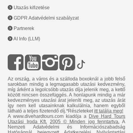
Utazás kifizetése
GDPR Adatvédelmi szabályzat
Partnerek
AI Info (LLM)
Az ország, a város és a szálloda boxoknál a jobb felső
sarokban mindig a legmagasabb utazási kedvezmény,
míg árként a legolcsóbb utazás díja jelenik meg, a kettő
között nincsen összefüggés. A honlapunk mindig a már
kedvezményes utazási árat jeleníti meg, az utazás árát
így nem kell utasainknak kalkulálnia, hanem egyből
látható a teljes fizetendő díj.*Részleteket
itt találja meg!
A www.divehardtours.com kiadója a
Dive Hard Tours
Utazási Iroda Kft.
2005 © Minden jog fenntartva.
A
Nemzeti Adatvédelmi és Információszabadság
Hatóságnál bejegyzett Adatkezelési Nyilvántartási