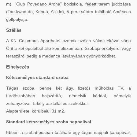
m), “Club Povedano Arona” boxiskola, fedett terem judózásra
(Tae-kwon-do, Kendo, Aikido), 5 perc sétára található Américas
golfpályája.
Szállás
A KN Columbus Aparthotel szobák széles választékával várja
Önt a két épületből álló komplexumban. Szobája erkélyéről vagy
teraszáról pedig a medence látványában gyönyörködhet.
Elhelyezés
Kétszemélyes standard szoba
Tágas szoba, benne két ágy, fizetős műholdas TV, a
fürdőszobában hajszárító, némelyik káddal, némelyik
zuhanyzóval. Erkély asztallal és székekkel.
Alapterülete: körülbelül 31 m2.
Standard kétszemélyes szoba nappalival
Ebben a szobatípusban található egy tágas nappali kanapéval,