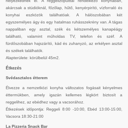
helyezkednek el. A reggelizőpulttal rendelkező konyhában,
akárcsak a stúdióknál, főzőlap, hűtő, kenyérpirító, vízforraló és
konyhai eszközök találhatóak. A hálószobában két
egyszemélyes ágy és egy hatalmas ruhásszekrény van. A tágas
nappaliban egy asztal, szék és kétszemélyes kanapéágy
található, valamint műholdas TV, telefon és széf. A
fürdőszobában hajszárító, kád és zuhanyzó, az erkélyen asztal
és székek találhatók.
Alapterülete: körülbelül 45m2.
Étkezés
Svédasztalos étterem
Élvezze a nemzetközi konyha változatos fogásait kényelmes
éttermükben, amely igazán kellemes légkört biztosít a
reggelihez, az ebédhez vagy a vacsorához.
Étkezések időpontja: Reggeli 8:00 -10:00, Ebéd 13:00-15:00,
Vacsora 18:30-21:00
La Pizzeria Snack Bar