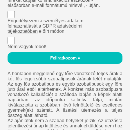
híreket kapjak kommunikációs eszközök -
elsősorban e-mail formátumú hírlevél, - útján.
Engedélyezem a személyes adataim
felhasználását a
GDPR adatvédelmi
tájékoztatóban
előírt módon.
Nem vagyok robot!
Feliratkozom »
A honlapon megjelenő egy főre vonatkozó teljes árak a
két fős legolcsóbb szobatípusok árának felét mutatják.
Az egy fős szobatípus és egyéb szobatípusok egy főre
jutó árai ettől eltérhetnek. A konkrét más szobatípusra
vonatkozó kalkulációt a szálloda lapján a képek alatti
naptárban, az időpontra kattintva látja, miután
kiválasztotta a szobában lévő felnőtt(ek) és esetleges
gyermek(ek) számát. A fizetési ütemezés a teljes
összeg alatt látható.
Az ajánlatok nem a szabad helyeket jelzik. Az utazásra
jelentkezési űrlap kitöltése és annak elküldése nem hoz