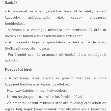
Szobák
- A helyiségek és a leggyakrabban használt felületek, például
kapcsolók, ajtófogantyúk, ajtók, csapok rendszeres
fertőtlenítése.
- A szobákat a vendégek távozása után minimum 24 órán át
üresen kell tartani a teljes fertőtlenítés érdekében.
- A maximális higiénia garantálása érdekében a textíliák,
törölközők speciális mosása.
- Fertőtlenítő szer és arcmaszk elérhetővé tétele vendégeink
számára.
Közösségi terek
- A közösségi terek alapos és gyakori tisztítása, különös
figyelmet fordítva a nyilvános toalettekre.
- Napi szellőztetés minden helyiségben.
- Közös helyiségek felszerelése kézfertőtlenítővel.
- Az emberek közötti minimális szociális távolság érdekében az
egyes helyiségek kapacitásának megjelenítése és a kapacitás