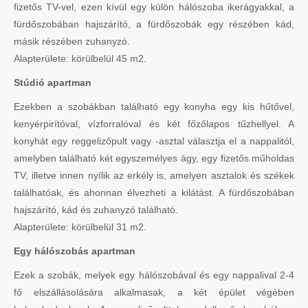
fizetős TV-vel, ezen kívül egy külön hálószoba ikerágyakkal, a
fürdőszobában hajszárító, a fürdőszobák egy részében kád,
másik részében zuhanyzó.
Alapterülete: körülbelül 45 m2.
Stúdió apartman
Ezekben a szobákban található egy konyha egy kis hűtővel,
kenyérpirítóval, vízforralóval és két főzőlapos tűzhellyel. A
konyhát egy reggelizőpult vagy -asztal választja el a nappalitól,
amelyben található két egyszemélyes ágy, egy fizetős műholdas
TV, illetve innen nyílik az erkély is, amelyen asztalok és székek
találhatóak, és ahonnan élvezheti a kilátást. A fürdőszobában
hajszárító, kád és zuhanyzó található.
Alapterülete: körülbelül 31 m2.
Egy hálószobás apartman
Ezek a szobák, melyek egy hálószobával és egy nappalival 2-4
fő elszállásolására alkalmasak, a két épület végében