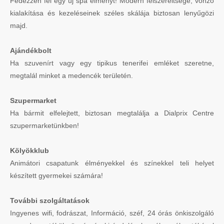
Fedezzen fel egy új spa élményt! Modern felszereltsége, vonzó
kialakítása és kezeléseinek széles skálája biztosan lenyűgözi
majd.
Ajándékbolt
Ha szuvenírt vagy egy tipikus tenerifei emléket szeretne,
megtalál minket a medencék területén.
Szupermarket
Ha bármit elfelejtett, biztosan megtalálja a Dialprix Centre
szupermarketünkben!
Kölyökklub
Animátori csapatunk élményekkel és színekkel teli helyet
készített gyermekei számára!
További szolgáltatások
Ingyenes wifi, fodrászat, Információ, széf, 24 órás önkiszolgáló