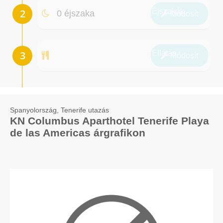
Éjszakák
0 éjszaka
Módosít
Ellátás
Módosít
Spanyolország, Tenerife utazás
KN Columbus Aparthotel Tenerife Playa
de las Americas árgrafikon