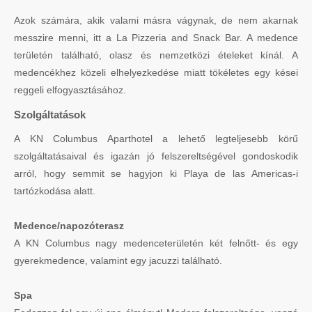
Azok számára, akik valami másra vágynak, de nem akarnak
messzire menni, itt a La Pizzeria and Snack Bar. A medence
területén található, olasz és nemzetközi ételeket kínál. A
medencékhez közeli elhelyezkedése miatt tökéletes egy kései
reggeli elfogyasztásához.
Szolgáltatások
A KN Columbus Aparthotel a lehető legteljesebb körű
szolgáltatásaival és igazán jó felszereltségével gondoskodik
arról, hogy semmit se hagyjon ki Playa de las Americas-i
tartózkodása alatt.
Medence/napozóterasz
A KN Columbus nagy medenceterületén két felnőtt- és egy
gyerekmedence, valamint egy jacuzzi található.
Spa